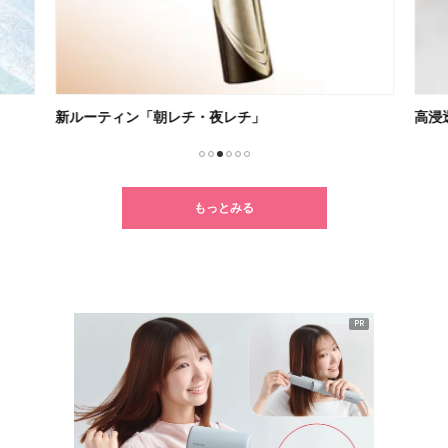
新ルーティン「朝レチ・夜レチ」
高浸
1
2
3
4
5
6
もっとみる
PR