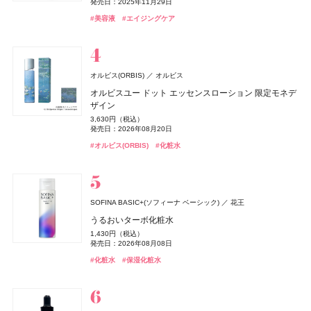
発売日：2026年03月06日
1,650円（税込）
9,900円（税込）
25,960円（税込）
1,980円（税込）
モンスペシャルパッケージ
発売日：2025年11月29日
17,600円（税込）
薬用アクネケアゲル
発売日：2026年08月04日
発売日：2026年11月04日
発売日：2025年01月16日
17,160円（税込）
5,940円（税込）
発売日：2026年01月09日
5,500円（税込）
5,500円（税込）
発売日：2026年08月03日
#アスレティア（athletia）
#睡眠
#リラックス
#UV
#美容液
#エイジングケア
発売日：2026年04月17日
発売日：2025年09月19日
発売日：2026年08月14日
発売日：2026年08月14日
2,420円（税込）
#トリートメント
#エトヴォス(Etvos)
#ファンケル(FANCL)
#ヘアトリートメント
#クリスマスコフレ
#サプリ
#シャネル(CHANEL)
#フレグランス
#ハンドクリーム
#ハンドケア
発売日：2021年11月08日
#エルメス(Hermès)
#パルファン･クリスチャン･ディオール(PARFUMS CHRISTIAN
#リップ
#リップ
#リップスティック
#リップスティック
#フェイスパウダー
DIOR)
#オールインワン
#オールインワンジェル
#リップ
Hits Different(ヒッツ ディファレント)
newmine(ニューミン)
西川
オルビス(ORBIS)
オルビス
BOTANIST
キールズ
CLEVER(クレバー)
日本ロレアル
I-ne
株式会社ネイチャーラボ
株式会社マツキヨココカラ＆カンパニー
アユーラ(AYURA)
アユーラ
フローラノーティス ジルスチュアート
ピローケース
オルビスユー ドット エッセンスローション 限定モネデ
ケイト
ディオール(DIOR)
ディオール(DIOR)
カネボウ化粧品
パルファン・クリスチャン・ディオール
パルファン・クリスチャン・ディオール
ジルスチュアート ビューティ
ボタニカルヘアミルク 02
ハンド&リップ ミニギフトセット
クリアプロテイン マッスル ぶどう味
マウスセラム ミスト キャラメルトフィー
メディテーションオードパルファム ディープドロップ
ザイン
6,600円（税込）
オードメディカオム(EAUDE MEDICA homme)
桃谷順天館
ジュレリープコンシーラー
ルージュ ディオール オン ステージ
ルージュ ディオール オン ステージ
1,650円（税込）
2,750円（税込）
3,974円（税込）
1,320円（税込）
ネイルオイルエッセンス
5,500円（税込）
3,630円（税込）
ちふれ
薬用アクネケアローション
ちふれ化粧品
発売日：2026年08月01日
発売日：2026年12月03日
発売日：2024年09月01日
発売日：2026年09月11日
1,650円（税込）
発売日：2026年10月30日
5,940円（税込）
5,940円（税込）
発売日：2026年08月20日
2,970円（税込）
発売日：2025年10月25日
発売日：2025年09月19日
発売日：2025年09月19日
2,200円（税込）
チーク プライマー
発売日：2025年01月10日
#ボタニスト(BOTANIST)
#キールズ(Kiehl's)
#筋トレ
#プロテイン
#クリスマスコフレ
#トリートメント
#オーラルケア
#アユーラ(AYURA)
#フレグランス
#オルビス(ORBIS)
#化粧水
発売日：2021年11月08日
#ケイト(KATE)
#パルファン･クリスチャン･ディオール(PARFUMS CHRISTIAN
#パルファン･クリスチャン･ディオール(PARFUMS CHRISTIAN
#コンシーラー
990円（税込）
#フローラノーティス ジルスチュアート（Flora Notis JILL
DIOR)
DIOR)
発売日：2026年08月10日
Keeps(キープス)
#化粧水
西川
STUART）
#ちふれ(CHIFURE)
Keeps クッション for beauty
#リップ
#リップ
#チーク
#ネイルケア
14,300円（税込）
ZEN shampoo
キールズ
トランシーノ
日本ロレアル
第一三共ヘルスケア
王子製薬
ニベア
ニベア花王
CHANEL(シャネル)
CHANEL
SOFINA BASIC+(ソフィーナ ベーシック)
花王
キスミー フェルム
KISSME（伊勢半）
ZEN shampoo コンディショナー
瞬間バリア※クリーム UFC ミニギフトセット
トランシーノ®EX［第1類医薬品］
ニベアUV ディープ プロテクト&ケア ジェル
レ ゼクストレ ドゥ シャネル パース スプレイ セット
うるおいターボ化粧水
オードメディカオム(EAUDE MEDICA homme)
桃谷順天館
クッションワンダー ステイカバーSP
2,398円（税込）
3,190円（税込）
7,260円（税込）
1,078円（税込）
93,830円（税込）
1,430円（税込）
ルナソル
whomee(フーミー)
薬用アクネケアウォッシュ
whomee(フーミー)
カネボウ化粧品
株式会社WinC
株式会社WinC
発売日：2025年05月29日
発売日：2026年12月03日
発売日：2024年03月08日
発売日：2025年02月08日
CoenRich(コエンリッチ)
コーセーコスメポート
3,520円（税込）
発売日：2026年06月19日
発売日：2026年08月08日
発売日：2026年09月10日
1,980円（税込）
アイカラーレーションN
nishikawa
ミルク ファンデーション
ミルク ファンデーション
西川
#ヘアケア
#キールズ(Kiehl's)
#美白
#美白ケア
#コンディショナー
#スキンケア
#ニベア(NIVEA)
#UV
薬用エクストラガード ハンドクリーム ポケモンスペシ
#シャネル(CHANEL)
#フレグランス
#化粧水
#保湿化粧水
発売日：2021年11月08日
#ファンデーション
#クッションファンデ
7,700円（税込）
3,190円（税込）
3,190円（税込）
ャルパッケージ
#005 punitoro まくら
発売日：2026年09月04日
発売日：2026年08月21日
#洗顔
発売日：2026年08月21日
#洗顔料
発売日：2026年08月03日
6,600円（税込）
#ルナソル(LUNASOL)
#フーミー(WHOMEE)
#フーミー(WHOMEE)
#ファンデーション
#ファンデーション
#アイシャドウ
#ハンドクリーム
#ハンドケア
#睡眠