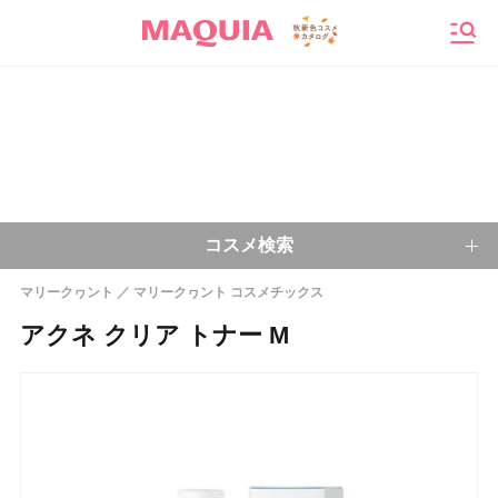
メニ
コスメ検索
マリークヮント
マリークヮント コスメチックス
キーワードから探す
アクネ クリア トナー M
検索
今注目のキーワード：
乾燥肌
ベースメイク
アイシャドウ
プチプラコスメ