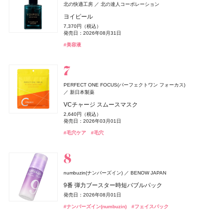
ZEN shampoo
クリニーク
KINS(キンズ)
クリニーク ラボラトリーズ
KINS(キンズ)
王子製薬
小林製薬
小林製薬
クロエ
コティジャパン合同会社
北の快適工房
北の達人コーポレーション
ディオール(DIOR)
パルファン・クリスチャン・ディオール
ZEN shampoo シャンプー
イーブン ベター ダブル セラム セット 27
SUPPLEMENTS GUT+
糸ようじ コンパクトヘッドタイプ
クロエ アトリエ デ フルール スー レ パン オードパルフ
ヨイピール
オードメディカオム(EAUDE MEDICA homme)
桃谷順天館
ディオール フォーエヴァー フルイド スキン グロウ
2,398円（税込）
17,600円（税込）
10,152円（税込）
825円（税込）
ァム
7,370円（税込）
NARS
セザンヌ(CEZANNE)
薬用アクネケアBB
セザンヌ(CEZANNE)
NARS JAPAN
セザンヌ化粧品
セザンヌ化粧品
発売日：2025年05月29日
発売日：2026年10月09日
発売日：2023年08月10日
発売日：2025年04月16日
8,030円（税込）
発売日：2026年08月31日
デュカート
シャンティ
20,790円（税込）
よーじや
株式会社よーじや
発売日：2026年02月27日
2,530円（税込）
インセイシャブル リキッドブラッシュ
発売日：2026年05月28日
ブライトカラーシーラー
ブライトカラーシーラー
#ヘアケア
#クリニーク(CLINIQUE)
#サプリ
#便秘解消
#シャンプー
#クリスマスコフレ
#オーラルケア
#美容液
ネイルショットセラム 01
ねむり ピローミスト
発売日：2021年10月04日
5,390円（税込）
748円（税込）
748円（税込）
#クロエ(Chloé)
#フレグランス
990円（税込）
2,420円（税込）
発売日：2026年08月05日
発売日：2026年08月07日
#BBクリーム
発売日：2026年08月07日
発売日：2026年02月23日
発売日：2025年11月21日
#ナーズ(NARS)
#セザンヌ(CEZANNE)
#セザンヌ(CEZANNE)
#チーク
#コンシーラー
#コンシーラー
#デュカート(Ducato)
#ネイルケア
#睡眠
#リラクゼーション
コスメデコルテ
コーセー
Diane Perfect Beauty(ダイアン パーフェクトビューティー)
イプサ(IPSA)
DHC(ディーエイチシー)
イプサ
DHC
ニベア
ニベア花王
PERFECT ONE FOCUS(パーフェクトワン フォーカス)
トーン＆フラット パーフェクティング パレット
株式会社ネイチャーラボ
新日本製薬
ヴィーナススパ
フィッツコーポレーション
MEキット
ナノアクティブ コラーゲン
ルーセントビューティ 浸透保湿美容クリームスクラブ
ジョー マローン ロンドン(JO MALONE LONDON)
6,600円（税込）
エクストラフレッシュ＆リペア シャンプー＆トリート
VCチャージ スムースマスク
11,550円（税込）
2,980円（税抜）
1,430円（税込）
パフュームスティック（ディアレストビューティ）
発売日：2026年08月21日
ジョー マローン ロンドン
M・A・C(マック)
メント グレープフルーツ&ペパーミントの香り
ちふれ
ちふれ
ちふれ化粧品
ちふれ化粧品
M・A・C
発売日：2026年08月20日
発売日：2019年03月07日
発売日：2026年08月29日
2,640円（税込）
CHANEL(シャネル)
CHANEL
1,500円（税抜）
ドウシシャ
株式会社ドウシシャ
#コスメデコルテ(DECORTÉ)
ブラック シダーウッド & ジュニパー シェービング クリ
#コンシーラー
1,320円（税込）
発売日：2026年03月01日
ポケット プラッシーズ ミニ ブラシ キット
発売日：2018年09月01日
チーク プライマー
チーク プライマー
#イプサ(IPSA)
#スキンケア
#ニベア(NIVEA)
#ボディケア
ル ジェル コート N
ーム
ベビーゴリラのひとつかみ夏
発売日：2026年04月01日
10,560円（税込）
990円（税込）
990円（税込）
#毛穴ケア
#毛穴
4,620円（税込）
9,460円（税込）
2,178円（税込）
発売日：2026年08月21日
#ダイアン(Diane)
発売日：2026年08月10日
発売日：2026年08月10日
#シャンプー
発売日：2023年06月02日
発売日：2026年04月24日
発売日：2026年04月20日
SPIC(スピック)
スピック
#マック(M･A･C)
#ちふれ(CHIFURE)
#ちふれ(CHIFURE)
#メイクブラシ
#チーク
#チーク
#シャネル(CHANEL)
#ジョーマローンロンドン(JO MALONE LONDON)
#ネイル
#クリーム
#むくみ
#足のむくみ
エレガンス
エレガンス コスメティックス
ヴィーナススパ
フィッツコーポレーション
リポ-カプセル ビタミンC
ＨＡＣＣＩ
HACCI's JAPAN.LLC
GWHITE(ジーホワイト)
I-ne
ラスターモイスト ヴェール
7,200円（税抜）
パフュームスティック
numbuzin(ナンバーズイン)
BENOW JAPAN
ハニーカルーセル 〜夢の続き〜 PINK
薬用ホワイトニングハミガキ
コアミー
アリミノ
8,800円（税込）
1,500円（税抜）
9番 弾力ブースター時短バブルパック
22,000円（税込）
1,980円（税込）
発売日：2026年09月18日
発売日：2017年09月01日
オペラ
プロフィデンス ヘアマスク M
whomee(フーミー)
whomee(フーミー)
イミュ
株式会社WinC
株式会社WinC
発売日：2026年10月23日
発売日：2026年03月01日
発売日：2026年08月01日
デュカート
DISM(ディズム)
シャンティ
アンファー
ドウシシャ
株式会社ドウシシャ
#エレガンス(Elegance)
#フェイスパウダー
4,400円（税込）
グロウリップティント
キラ ベース オイル
キラ ベース オイル
#ハッチ(HACCI)
#クリスマスコフレ
#オーラルケア
#歯磨き粉
#ナンバーズイン(numbuzin)
自爪補強カラー
EMS EER メディスキンケアデバイス
#フェイスパック
ゴリラのハグ夏
発売日：2026年05月12日
ザ・コラーゲン
資生堂
1,980円（税込）
3,850円（税込）
3,850円（税込）
990円（税込）
35,200円（税込）
4,950円（税込）