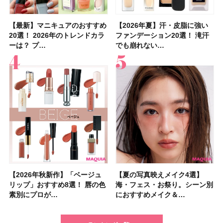
【最新】マニキュアのおすすめ
【石井美保さん】おすすめの
【最新】マニキュアのおすすめ
【2026年】ボディ用日焼け止
【2026夏】「歯磨き粉・オー
【2026年夏】おすすめの髪型
【鈴木えみさんの愛用品30選】
【ルナソルアイシャドウ】アイ
【2026年夏】汗・皮脂に強い
【クリスマスコフレ2026】ク
【2026年夏】汗・皮脂に強い
【2026夏】「リップケア」ラ
【板野友美さんの美活】「最
【2026年夏】小顔に見えるボ
【無印良品】スキンケア×衣料
【セザンヌ】「ブライトカラー
20選！ 2026年のトレンドカラ
「ブライトニング」11選！ ス
20選！ 2026年のトレンドカラ
めUVのおすすめ20選！ この夏
ラルケア」ランキングTOP5！
36選！ショート・ボブ・ミディ
コスメ・スキンケア・ヘアケア
カラーレーションN新色・限定
ファンデーション20選！ 滝汗
リニークのホリデーコフレを一
ファンデーション20選！ 滝汗
ンキングTOP5！＜美容マニア
近、下の歯の矯正を再開したん
ブの髪型37選！ レイヤー・切
素材の最強タッグで実現！ 着
シーラー」新色グリーンが8/7
ーは？ プ…
キンケアからサプ…
ーは？ プ…
注目の人気…
＜美容マニア…
アム・ロング…
etc.お気に…
色をイエベ・ブ…
でも崩れない…
挙紹介！ 人気…
でも崩れない…
集団・マキア…
です」オーラルケア…
りっぱなしな…
るだけで保湿でき…
に発売｜既存色…
【2026年秋新作】「ベージュ
【2026夏】「シートマスク・
【2026年秋新作】「ベージュ
【ニベア】美容液リップクリー
【2026夏】「インナーケア・
【最新】髪のうねり・広がり・
【2026年8月の一粒万倍日】お
【ジョー マローン ロンドン】
【夏の写真映えメイク4選】
【2026夏】「洗顔料」ランキ
【夏の写真映えメイク4選】
【石井美保さん・50歳のボディ
【石井美保さんのおすすめお菓
【2026年夏】透明感カラーの
【読者プレゼント】羽の見えな
先行販売でゲット🧡LUNASOL
リップ」おすすめ8選！ 唇の色
パック」ランキングTOP5！＜
リップ」おすすめ8選！ 唇の色
ム＆ボディスクラブが新登場！
サプリ」ランキングTOP5！＜
くせ毛におすすめのシャンプー
すすめの開運コスメ＆美容アイ
大人気フレグランス「ウッド
海・フェス・お祭り。シーン別
ングTOP5！＜マキアビューテ
海・フェス・お祭り。シーン別
ケア愛用品16選】首・手・バス
子＆お茶10選】手土産にもぴっ
髪色おすすめ20選！ ブリーチ
いハンディファン
アイカラーレーションN 23
素別にプロが…
マキアビュー…
素別にプロが…
大人気の色付き…
美容マニア集…
17選
テム10選！
セージ ＆ シ…
におすすめメイク＆…
ィーズが投票…
におすすめメイク＆…
トのパーツケ…
たり
あり・なし別…
「baramood」を3名様…
Rosy…