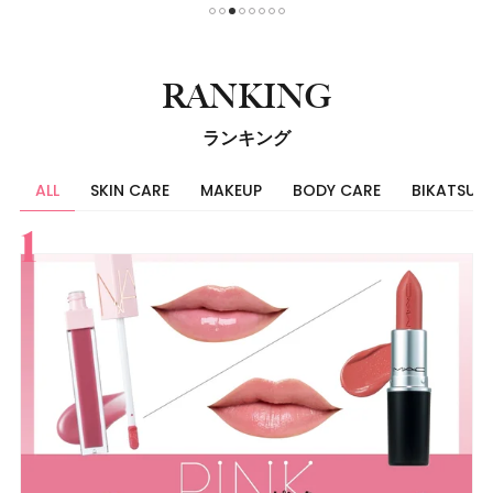
1
2
3
4
5
6
7
8
RANKING
ランキング
ALL
SKIN CARE
MAKEUP
BODY CARE
BIKATSU
すべて
スキンケア
メイク
ボディケア
美活
ヘア
ライフスタイル
ビューティーズ