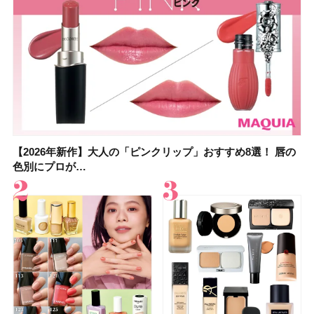
【2026年新作】大人の「ピンクリップ」おすすめ8選！ 唇の
【上田竜也さんのマイベストコスメ５選】大人になって開眼
【2026年新作】大人の「ピンクリップ」おすすめ8選！ 唇の
【2026夏】「香水・フレグランス」ランキングTOP5！＜美
【2026年最新】ダイエットや腸活におすすめの食品・ドリン
【2026年夏】40代におすすめの髪型30選！ 若く見える・手
【フォロー＆いいねで当たる】中国割烹旅館 掬水亭の宿泊券
【セザンヌ】8/7新色追加！「ウォータリーティントリップ
色別にプロが…
したからこそ愛が深…
色別にプロが…
容マニア・マ…
ク6選！ 美活…
入れが楽な…
を1組2名様にプ…
」10モモピュ…