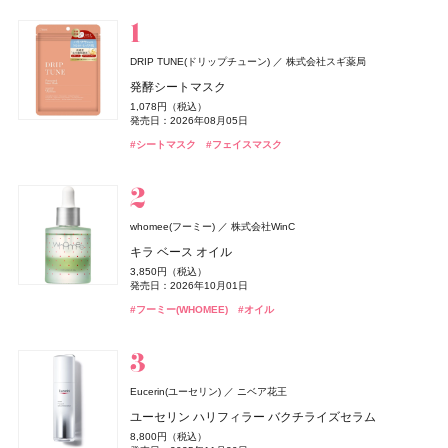
スキンケア
ベースメイク
メイクアップ
ネイル＆ハンド
バス＆ボディケア
ヘアケア
フレグランス
キット
リラクゼーション
健康食品、ドリンク
美容ギア
メンズ
キッズ
DRIP TUNE(ドリップチューン)
株式会社スギ薬局
whomee(フーミー)
セザンヌ(CEZANNE)
NAIL HOLIC
レイフズ(Lāfe’ｓ)
SALONIA
TAMBURINS(タンバリンズ)
Oh! Baby
MUCHA(ミュシャ)
ファンケル(FANCL)
セザンヌ(CEZANNE)
ジョー マローン ロンドン(JO MALONE LONDON)
セザンヌ(CEZANNE)
ハウス オブ ローゼ
I-ne
コーセー コスメニエンス
石澤研究所
マッシュビューティーラボ
株式会社WinC
ファンケル
セザンヌ化粧品
セザンヌ化粧品
セザンヌ化粧品
IICOMBINED JAPAN
発酵シートマスク
ジョー マローン ロンドン
ミルク ファンデーション
ウォータリーティントリップ
ネイルホリック
ホールボディ フレッシュスプレー
グロッシーケア メタルカッサコーム
PERFUME CHAMO
Oh!Baby ボディケアギフト a
ミュシャ インセンス
えんきんプレミアム
ウォータリーティントリップ
ウォータリーティントリップ
1,078円（税込）
ブラック シダーウッド & ジュニパー アフターシェーブ ロ
3,190円（税込）
660円（税込）
330円（税込）
2,200円（税込）
2,970円（税込）
18,600円（税込）
3,300円（税込）
3,960円（税込）
4,700円（税込）
660円（税込）
660円（税込）
発売日：2026年08月05日
ョン
発売日：2026年08月21日
発売日：2026年08月07日
発売日：2024年04月16日
発売日：2026年07月15日
発売日：2026年08月03日
発売日：2026年11月01日
発売日：2026年07月23日
発売日：2026年02月17日
発売日：2026年08月07日
発売日：2026年08月07日
#タンバリンズ(TAMBURINS)
#フレグランス
#シートマスク
#フェイスマスク
9,460円（税込）
#フーミー(WHOMEE)
#セザンヌ(CEZANNE)
#コーセー(KOSÉ)
#プチプラ
#ツール
#ハウス オブ ローゼ(HOUSE OF ROSE)
#ミュシャ(MUCHA)
#ファンケル(FANCL)
#セザンヌ(CEZANNE)
#セザンヌ(CEZANNE)
#ボディケア
#ネイルカラー
#フレグランス
#サプリ
#ファンデーション
#リップ
#リップ
#リップ
#クリスマスコフレ
発売日：2026年04月24日
#ジョーマローンロンドン(JO MALONE LONDON)
#化粧水
グッチ ビューティ
コティジャパン合同会社
whomee(フーミー)
株式会社WinC
セザンヌ(CEZANNE)
ディオール(DIOR)
CoenRich(コエンリッチ)
スキンアクア
Straine(ストレイン)
SHIRORU(シロル)
ベネクス
Attenir(アテニア)
DRIP TUNE(ドリップチューン)
DRIP TUNE(ドリップチューン)
ベネクス
ロート製薬
アテニア
パルファン・クリスチャン・ディオール
SHIRORU(シロル)
Aiロボティクス株式会社
セザンヌ化粧品
コーセーコスメポート
株式会社スギ薬局
株式会社スギ薬局
グッチ フローラ ゴージャス オーキッド オードパルファ
キラ ベース オイル
ブライトカラーシーラー
ディオール アディクト クチュール リップスティック ケ
ザ プレミアム 薬用リンクルホワイト ハンドクリーム 金
ヒアルロンセラムUV
ストレートヘアミスト
SHIRORU クリスマスコフレ2026
Elite Package
かんせつスマート
発酵シートマスク
発酵シートマスク
ム インテンス
3,850円（税込）
murphy(マーフィー)
I-ne
ース
木犀の香り ポケモンスペシャルパッケージ
748円（税込）
1,320円（税込）
1,980円（税込）
3,960円（税込）
13,420円（税込）
2,695円（税込）
1,078円（税込）
1,078円（税込）
発売日：2026年10月01日
24,970円（税込）
薬用 UV オールインワンジェル
発売日：2026年08月07日
発売日：2026年08月01日
発売日：2026年11月01日
発売日：2026年04月03日
発売日：2020年06月16日
発売日：2026年08月05日
発売日：2026年08月05日
5,500円（税込）
発売日：2026年08月03日
発売日：2026年09月01日
#ロート製薬
#UV
#フーミー(WHOMEE)
#オイル
発売日：2026年08月14日
2,750円（税込）
#セザンヌ(CEZANNE)
#トリートメント
#シロル(SHIRORU)
#ボディケア
#アテニア(Attenir)
#シートマスク
#シートマスク
#フェイスマスク
#フェイスマスク
#ヘアトリートメント
#サプリ
#クリスマスコフレ
#コンシーラー
#ハンドクリーム
#グッチ(GUCCI）
#ハンドケア
#フレグランス
発売日：2026年01月30日
#リップ
#リップスティック
#オールインワン
#メンズコスメ
athletia(アスレティア)
エキップ
Eucerin(ユーセリン)
ニベア花王
エルメス(HERMÈS)
YOLU(ヨル)
エトヴォス(ETVOS)
BAKUNE
ファンケル(FANCL)
ディオール(DIOR)
ディオール(DIOR)
TENTIAL
I-ne
パルファン・クリスチャン・ディオール
パルファン・クリスチャン・ディオール
ファンケル
エルメスジャポン
エトヴォス
CoenRich(コエンリッチ)
CHANEL(シャネル)
CHANEL
コーセーコスメポート
スキンプロテクション UVジェル
ユーセリン ハリフィラー バクチライズセラム
ディオール(DIOR)
パルファン・クリスチャン・ディオール
《ソレイユ ドゥ エルメス プードル ボン ミン レヨナン
メロウナイトリペア ミルクヘアマスク
2026 ホリデーコフレ
BAKUNE パイル
濃縮大豆イソフラボン 乳酸菌プラス
ディオール アディクト クチュール リップスティック ケ
ディオール アディクト クチュール リップスティック ケ
ザ プレミアム 薬用リンクルナイト ハンドクリーム ポケ
チャンス オー スプランディド オードゥ パルファム
5,500円（税込）
8,800円（税込）
オードメディカオム(EAUDE MEDICA homme)
桃谷順天館
ト》
ルージュ ディオール オン ステージ
ース
ース