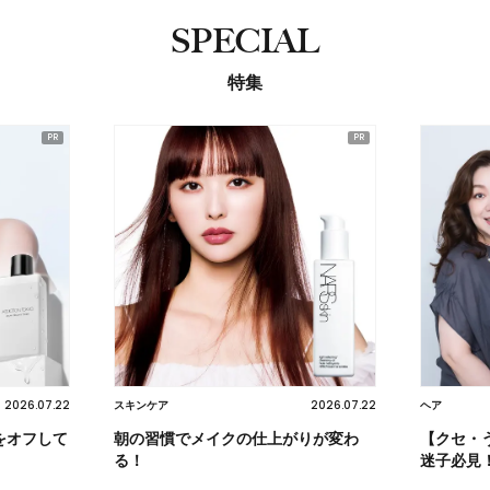
SPECIAL
特集
2026.07.22
2026.07.22
スキンケア
ヘア
をオフして
朝の習慣でメイクの仕上がりが変わ
【クセ・
る！
迷子必見