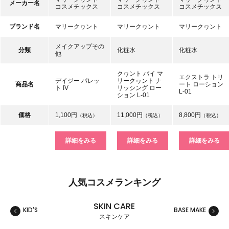
メーカー名
コスメチックス
コスメチックス
コスメチックス
ブランド名
マリークヮント
マリークヮント
マリークヮント
メイクアップその
分類
化粧水
化粧水
他
クヮント バイ マ
エクストラ トリ
デイジー パレッ
リークヮント ナ
商品名
ート ローション
ト IV
リッシング ロー
L-01
ション L-01
価格
1,100円
11,000円
8,800円
（税込）
（税込）
（税込）
詳細をみる
詳細をみる
詳細をみる
人気コスメランキング
SKIN CARE
KID'S
BASE MAKE
MAKE
スキンケア