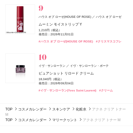
発売日：2026年08月20日
#アリミノ(ARIMINO)
発売日：2026年10月01日
発売日：2026年10月01日
#トリートメント
発売日：2026年10月13日
ザ・コラーゲン＜ドリンク＞
発売日：2024年10月23日
バンフォード
ピューリティ
#オペラ(OPERA)
#フーミー(WHOMEE)
#フーミー(WHOMEE)
#リップ
#オイル
#オイル
249円（税抜）
#デュカート(Ducato)
#美顔器
#美容家電
#ネイルポリッシュ
ボディスプラッシュ ワン イブニング
イヴ・サンローラン
イヴ・サンローラン・ボーテ
発売日：2009年03月01日
B.A
ポーラ
LAFRENDY botanical(ラフレンディー ボタニカル)
ハウス オブ ローゼ(HOUSE OF ROSE)
ハウス オブ ローゼ
18,000円（税抜）
ラディアント タッチ グロウパクト<コレクター>
CPコスメティクス
発売日：2016年03月01日
B.A シンボリックコレクション
ムーミン モイストリップ Y
ジョー マローン ロンドン(JO MALONE LONDON)
スティーブンノル コレクション
コーセー
12,320円（税込）
ボディタイムクリーム
26,400円（税込）
ジョー マローン ロンドン
発売日：2026年08月21日
1,210円（税込）
&be(アンドビー)
スムース ストレート シャンプー
ルナソル
ルナソル
カネボウ化粧品
カネボウ化粧品
Clue(クルー)
発売日：2026年11月01日
3,850円（税込）
発売日：2026年11月01日
CoenRich(コエンリッチ)
DISM(ディズム)
アンファー
コーセーコスメポート
ラベンダー & ホワイト シダー リネン スプレー
#イヴ・サンローラン(Yves Saint Laurent)
ByGLOW(バイグロー)
Hamee(ハミィ)
#ファンデーション
発売日：2021年12月06日
1,760円（税込）
リップカラーデュオ
アイカラーレーションN
アイカラーレーションN
#ポーラ(POLA)
#クリスマスコフレ
#ハウス オブ ローゼ(HOUSE OF ROSE)
ザ プレミアム 薬用リンクルホワイト ハンドクリーム ポ
AZオイルコントロールクリーム
#クリスマスコフレ
発売日：2026年03月16日
9,460円（税込）
リポアイロン サークルショット タブレット
#ボディケア
#アンチエイジング
バンフォード
ピューリティ
1,980円（税込）
7,700円（税込）
7,700円（税込）
発売日：2026年04月10日
ケモンスペシャルパッケージ
2,750円（税込）
発売日：2026年08月03日
#スティーブン・ノル(STEPHEN KNOLL)
発売日：2026年09月04日
発売日：2026年09月04日
#シャンプー
756円（税込）
ボディスプラッシュ ワン モーニング
発売日：2024年09月25日
発売日：2026年08月03日
#ジョーマローンロンドン(JO MALONE LONDON)
発売日：2026年07月23日
#アンドビー(＆be)
#ルナソル(LUNASOL)
#ルナソル(LUNASOL)
#リップ
#アイシャドウ
#アイシャドウ
18,000円（税抜）
#クリーム
#メンズコスメ
#ハンドクリーム
#ハンドケア
whomee(フーミー)
株式会社WinC
#インナーケア
#インナービューティー
発売日：2016年03月01日
フローラノーティス ジルスチュアート
イヴ・サンローラン
イヴ・サンローラン・ボーテ
スムース スキン ベース
ジルスチュアート ビューティ
ボンド・ナンバーナイン
ブルーベル・ジャパン
ピュアショット リロード クリーム
コアミー
アリミノ
2,970円（税込）
スウィートオスマンサス オードパルファン & リペアヘ
セント・オブ・ピース ボディシルク
発売日：2026年08月21日
18,040円（税込）
3CE
トリートメント オイル EX
アオイル
Oh! Baby
Oh! Baby
日本ロレアル
ハウス オブ ローゼ
ハウス オブ ローゼ
16,500円（税抜）
発売日：2026年09月04日
DISM(ディズム)
アンファー
CoenRich(コエンリッチ)
コーセーコスメポート
#フーミー(WHOMEE)
#化粧下地
発売日：2014年09月03日
3,800円（税抜）
5,390円（税込）
ベルベット リップティント
Oh!Baby ボディケアギフト a
Oh!Baby ボディケアギフト a
#イヴ・サンローラン(Yves Saint Laurent)
GGポアケアフォームマスク
#クリーム
発売日：2020年04月22日
発売日：2026年08月07日
ナイトリニュー ハンドクリーム ポケモンスペシャルパ
2,530円（税込）
3,300円（税込）
3,300円（税込）
2,750円（税込）
ッケージ
発売日：2026年08月08日
#フローラノーティス ジルスチュアート（Flora Notis JILL
発売日：2026年11月01日
発売日：2026年11月01日
発売日：2024年09月25日
STUART）
発売日：2026年08月03日
#マットリップ
#ハウス オブ ローゼ(HOUSE OF ROSE)
#ハウス オブ ローゼ(HOUSE OF ROSE)
#ティントリップ
#クリスマスコフレ
#クリスマスコフレ
#美容液
#フェイスマスク
TOP
コスメカレンダー
スキンケア
化粧水
アクネ クリア トナー
#ヘアオイル
#ハンドクリーム
#ハンドケア
M
TOP
コスメカレンダー
マリークヮント
アクネ クリア トナー M