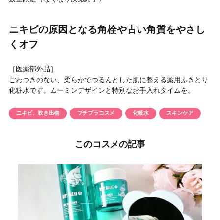
円 〜
円
アイテム
ニキビの原因となる角栓や古い角質をやさし
くオフ
目的・用途
・
悩みなど
［医薬部外品］
ごわつきのない、柔らかでつるんとした肌に整える薬用ふきとり
発売日
化粧水です。ムーミンデザインと特別なお手入れタイムを。
ニキビ、吹き出物
プチプラコスメ
化粧水
スキンケア
検索
このコスメの記事