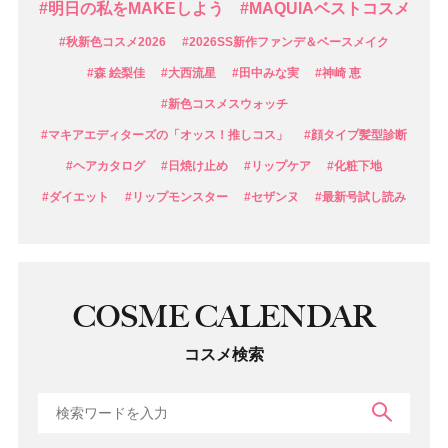
#明日の私をMAKEしよう
#MAQUIAベストコスメ
#秋新色コスメ2026
#2026SS新作ファンデ＆ベースメイク
#森 絵梨佳
#大西流星
#田中みな実
#神崎 恵
#新色コスメスウォッチ
#マキアエディターズの「オッス！推しコス」
#顔タイプ髪型診断
#ヘアカタログ
#日焼け止め
#リップケア
#化粧下地
#ダイエット
#リップモンスター
#セザンヌ
#最新号試し読み
COSME CALENDAR
コスメ検索
検索