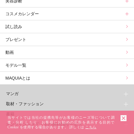
美容診断
メンバーランキング
プチプラコスメグランプリ
ライフスタイルまとめ
マキアエディターズのオッス！推しコス
占いトップ
コスメカレンダー
ブライトニング・UVグランプリ
ライフスタイル診断
小林ひろ美のキレイはかけ算
Keikoの月星座占い
美容診断トップ
試し読み
プリュスベスコス
小田ユイコのマニアックビューティREPORT
三島キアリーの12星座別 恋愛運&美容運
パーソナルカラー診断
コスメカレンダートップ
プレゼント
野毛まゆりの実況野毛Channel
動物キャラナビ占い
顔タイプ髪型診断
検索
動画
星谷菜々の美に効くスイーツ
ムーン・リーの運を呼び寄せる香り
モデル一覧
山本舞香のBeauty Script
MAQUIAとは
マンガ
取材・ファッション
少年マンガ
週刊少年ジャンプ
書籍
青年マンガ
ファッション・美容
当サイトでは当社の提携先等がお客様のニーズ等について調
ジャンプSQ
少年ジャンプ+
Seventeen
査・分析 したり、お客様にお勧めの広告を表示する目的で
オンラインストア・その他WEBサービス
少女マンガ
芸能・情報・スポーツ
文芸・文庫・総合
Cookie を使用する場合があります。 詳しくは
こちら
Vジャンプ
ジャンプTOON
non-no
ジャンプTOON
Myojo
すばる