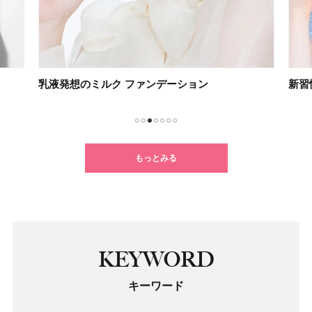
乳液発想のミルク ファンデーション
新習
1
2
3
4
5
6
7
もっとみる
KEYWORD
キーワード