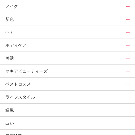
メイク
スキンケアトップ
新色
ニュース
メイクトップ
ヘア
スキンケアまとめ
ニュース
新色トップ
ボディケア
スキンケア診断
メイクまとめ
クリスマスコフレ
ヘアトップ
美活
ベースメイクカタログ
秋新色
ニュース
ボディケアトップ
マキアビューティーズ
メイク診断
新色コスメスウォッチ
ヘアカタログ
ニュース
美活トップ
ベストコスメ
ビューティ速報
ヘアまとめ
ボディケアまとめ
美活グランプリ
マキアビューティーズトップ
ライフスタイル
ヘア診断
ボディケア診断
ヘルスケア・ダイエット
TOPビューティーズ一覧
ベストコスメトップ
連載
ビューティーズ一覧
ベストコスメ
ライフスタイルトップ
占い
記事ランキング
読者ベスコス
ニュース
連載トップ