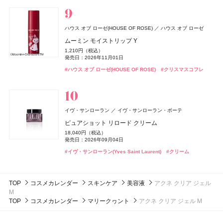
発売日：2026年08月20日
#アリミノ(ARIMINO)
発売日：2026年10月01日
発売日：2026年10月01日
#トリートメント
発売日：2026年10月13日
ザ・コラーゲン＜ドリンク＞
発売日：2024年10月23日
バンフォード
ピューリティ
#オペラ(OPERA)
#フーミー(WHOMEE)
#フーミー(WHOMEE)
#リップ
#オイル
#オイル
249円（税抜）
#デュカート(Ducato)
#美顔器
#美容家電
#ネイルポリッシュ
ボディスプラッシュ ワン イブニング
イヴ・サンローラン
イヴ・サンローラン・ボーテ
発売日：2009年03月01日
B.A
ポーラ
LAFRENDY botanical(ラフレンディー ボタニカル)
ハウス オブ ローゼ(HOUSE OF ROSE)
ハウス オブ ローゼ
18,000円（税抜）
ラディアント タッチ グロウパクト<コレクター>
CPコスメティクス
発売日：2016年03月01日
B.A シンボリックコレクション
ムーミン モイストリップ Y
ジョー マローン ロンドン(JO MALONE LONDON)
スティーブンノル コレクション
コーセー
12,320円（税込）
ボディタイムクリーム
26,400円（税込）
ジョー マローン ロンドン
発売日：2026年08月21日
1,210円（税込）
&be(アンドビー)
スムース ストレート シャンプー
ルナソル
ルナソル
カネボウ化粧品
カネボウ化粧品
Clue(クルー)
発売日：2026年11月01日
3,850円（税込）
発売日：2026年11月01日
CoenRich(コエンリッチ)
DISM(ディズム)
アンファー
コーセーコスメポート
ラベンダー & ホワイト シダー リネン スプレー
#イヴ・サンローラン(Yves Saint Laurent)
ByGLOW(バイグロー)
Hamee(ハミィ)
#ファンデーション
発売日：2021年12月06日
1,760円（税込）
リップカラーデュオ
アイカラーレーションN
アイカラーレーションN
#ポーラ(POLA)
#クリスマスコフレ
#ハウス オブ ローゼ(HOUSE OF ROSE)
ザ プレミアム 薬用リンクルホワイト ハンドクリーム ポ
AZオイルコントロールクリーム
#クリスマスコフレ
発売日：2026年03月16日
9,460円（税込）
リポアイロン サークルショット タブレット
#ボディケア
#アンチエイジング
バンフォード
ピューリティ
1,980円（税込）
7,700円（税込）
7,700円（税込）
発売日：2026年04月10日
ケモンスペシャルパッケージ
2,750円（税込）
発売日：2026年08月03日
#スティーブン・ノル(STEPHEN KNOLL)
発売日：2026年09月04日
発売日：2026年09月04日
#シャンプー
756円（税込）
ボディスプラッシュ ワン モーニング
発売日：2024年09月25日
発売日：2026年08月03日
#ジョーマローンロンドン(JO MALONE LONDON)
発売日：2026年07月23日
#アンドビー(＆be)
#ルナソル(LUNASOL)
#ルナソル(LUNASOL)
#リップ
#アイシャドウ
#アイシャドウ
18,000円（税抜）
#クリーム
#メンズコスメ
#ハンドクリーム
#ハンドケア
whomee(フーミー)
株式会社WinC
#インナーケア
#インナービューティー
発売日：2016年03月01日
フローラノーティス ジルスチュアート
イヴ・サンローラン
イヴ・サンローラン・ボーテ
スムース スキン ベース
ジルスチュアート ビューティ
ボンド・ナンバーナイン
ブルーベル・ジャパン
ピュアショット リロード クリーム
コアミー
アリミノ
2,970円（税込）
スウィートオスマンサス オードパルファン & リペアヘ
セント・オブ・ピース ボディシルク
発売日：2026年08月21日
18,040円（税込）
3CE
トリートメント オイル EX
アオイル
Oh! Baby
Oh! Baby
日本ロレアル
ハウス オブ ローゼ
ハウス オブ ローゼ
16,500円（税抜）
発売日：2026年09月04日
DISM(ディズム)
アンファー
CoenRich(コエンリッチ)
コーセーコスメポート
#フーミー(WHOMEE)
#化粧下地
発売日：2014年09月03日
3,800円（税抜）
5,390円（税込）
ベルベット リップティント
Oh!Baby ボディケアギフト a
Oh!Baby ボディケアギフト a
#イヴ・サンローラン(Yves Saint Laurent)
GGポアケアフォームマスク
#クリーム
発売日：2020年04月22日
発売日：2026年08月07日
ナイトリニュー ハンドクリーム ポケモンスペシャルパ
2,530円（税込）
3,300円（税込）
3,300円（税込）
2,750円（税込）
ッケージ
発売日：2026年08月08日
#フローラノーティス ジルスチュアート（Flora Notis JILL
発売日：2026年11月01日
発売日：2026年11月01日
発売日：2024年09月25日
STUART）
発売日：2026年08月03日
#マットリップ
#ハウス オブ ローゼ(HOUSE OF ROSE)
#ハウス オブ ローゼ(HOUSE OF ROSE)
#ティントリップ
#クリスマスコフレ
#クリスマスコフレ
#美容液
#フェイスマスク
TOP
コスメカレンダー
スキンケア
美容液
アクネ クリア ジェル
#ヘアオイル
#ハンドクリーム
#ハンドケア
M
TOP
コスメカレンダー
マリークヮント
アクネ クリア ジェル M