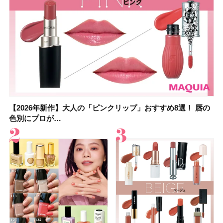
【2026年新作】大人の「ピンクリップ」おすすめ8選！ 唇の
【上田竜也さんのマイベストコスメ５選】大人になって開眼
【2026年新作】大人の「ピンクリップ」おすすめ8選！ 唇の
【2026夏】「香水・フレグランス」ランキングTOP5！＜美
【2026夏】「歯磨き粉・オーラルケア」ランキングTOP5！
【2026年夏】40代におすすめの髪型30選！ 若く見える・手
【鈴木えみさんの愛用品30選】コスメ・スキンケア・ヘアケ
【キャンメイク】売切続出！先行発売中の「クリアヴェール
色別にプロが…
したからこそ愛が深…
色別にプロが…
容マニア・マ…
＜美容マニア…
入れが楽な…
アetc.お気に…
セッティングパウダ…