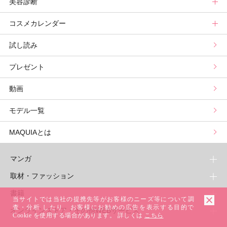
美容診断
メンバーランキング
プチプラコスメグランプリ
ライフスタイルまとめ
マキアエディターズのオッス！推しコス
占いトップ
コスメカレンダー
ブライトニング・UVグランプリ
ライフスタイル診断
小林ひろ美のキレイはかけ算
Keikoの月星座占い
美容診断トップ
試し読み
プリュスベスコス
小田ユイコのマニアックビューティREPORT
三島キアリーの12星座別 恋愛運&美容運
パーソナルカラー診断
コスメカレンダートップ
プレゼント
野毛まゆりの実況野毛Channel
動物キャラナビ占い
顔タイプ髪型診断
検索
動画
星谷菜々の美に効くスイーツ
ムーン・リーの運を呼び寄せる香り
モデル一覧
山本舞香のBeauty Script
MAQUIAとは
マンガ
取材・ファッション
少年マンガ
週刊少年ジャンプ
書籍
青年マンガ
ファッション・美容
当サイトでは当社の提携先等がお客様のニーズ等について調
ジャンプSQ
少年ジャンプ+
Seventeen
査・分析 したり、お客様にお勧めの広告を表示する目的で
オンラインストア・その他WEBサービス
少女マンガ
芸能・情報・スポーツ
文芸・文庫・総合
Cookie を使用する場合があります。 詳しくは
こちら
Vジャンプ
ジャンプTOON
non-no
ジャンプTOON
Myojo
すばる