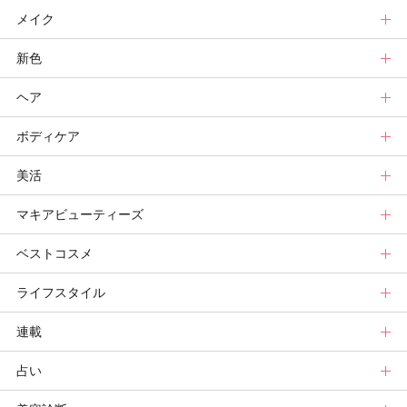
メイク
スキンケアトップ
新色
ニュース
メイクトップ
ヘア
スキンケアまとめ
ニュース
新色トップ
ボディケア
スキンケア診断
メイクまとめ
クリスマスコフレ
ヘアトップ
美活
ベースメイクカタログ
秋新色
ニュース
ボディケアトップ
マキアビューティーズ
メイク診断
新色コスメスウォッチ
ヘアカタログ
ニュース
美活トップ
ベストコスメ
ビューティ速報
ヘアまとめ
ボディケアまとめ
美活グランプリ
マキアビューティーズトップ
ライフスタイル
ヘア診断
ボディケア診断
ヘルスケア・ダイエット
TOPビューティーズ一覧
ベストコスメトップ
連載
ビューティーズ一覧
ベストコスメ
ライフスタイルトップ
占い
記事ランキング
読者ベスコス
ニュース
連載トップ