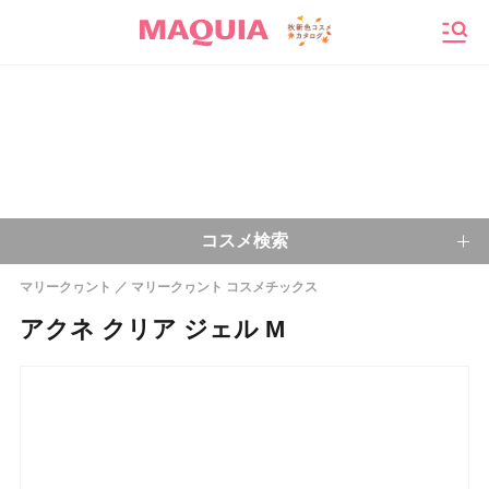
メニ
コスメ検索
マリークヮント
マリークヮント コスメチックス
キーワードから探す
アクネ クリア ジェル M
検索
今注目のキーワード：
乾燥肌
ベースメイク
アイシャドウ
プチプラコスメ