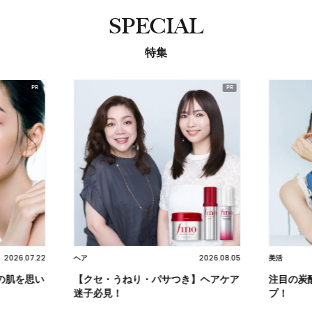
SPECIAL
特集
2026.07.22
2026.08.05
ヘア
美活
の肌を思い
【クセ・うねり・パサつき】ヘアケア
注目の炭
迷子必見！
プ！