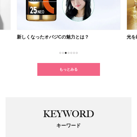
新しくなったオバジCの魅力とは？
光を
1
2
3
4
5
6
7
もっとみる
KEYWORD
キーワード