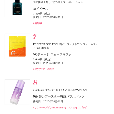
ZEN shampoo
クリニーク
KINS(キンズ)
クリニーク ラボラトリーズ
KINS(キンズ)
王子製薬
小林製薬
小林製薬
クロエ
コティジャパン合同会社
北の快適工房
北の達人コーポレーション
ディオール(DIOR)
パルファン・クリスチャン・ディオール
ZEN shampoo シャンプー
イーブン ベター ダブル セラム セット 27
SUPPLEMENTS GUT+
糸ようじ コンパクトヘッドタイプ
クロエ アトリエ デ フルール スー レ パン オードパルフ
ヨイピール
オードメディカオム(EAUDE MEDICA homme)
桃谷順天館
ディオール フォーエヴァー フルイド スキン グロウ
2,398円（税込）
17,600円（税込）
10,152円（税込）
825円（税込）
ァム
7,370円（税込）
NARS
セザンヌ(CEZANNE)
薬用アクネケアBB
セザンヌ(CEZANNE)
NARS JAPAN
セザンヌ化粧品
セザンヌ化粧品
発売日：2025年05月29日
発売日：2026年10月09日
発売日：2023年08月10日
発売日：2025年04月16日
8,030円（税込）
発売日：2026年08月31日
デュカート
シャンティ
20,790円（税込）
よーじや
株式会社よーじや
発売日：2026年02月27日
2,530円（税込）
インセイシャブル リキッドブラッシュ
発売日：2026年05月28日
ブライトカラーシーラー
ブライトカラーシーラー
#ヘアケア
#クリニーク(CLINIQUE)
#サプリ
#便秘解消
#シャンプー
#クリスマスコフレ
#オーラルケア
#美容液
ネイルショットセラム 01
ねむり ピローミスト
発売日：2021年10月04日
5,390円（税込）
748円（税込）
748円（税込）
#クロエ(Chloé)
#フレグランス
990円（税込）
2,420円（税込）
発売日：2026年08月05日
発売日：2026年08月07日
#BBクリーム
発売日：2026年08月07日
発売日：2026年02月23日
発売日：2025年11月21日
#ナーズ(NARS)
#セザンヌ(CEZANNE)
#セザンヌ(CEZANNE)
#チーク
#コンシーラー
#コンシーラー
#デュカート(Ducato)
#ネイルケア
#睡眠
#リラクゼーション
コスメデコルテ
コーセー
Diane Perfect Beauty(ダイアン パーフェクトビューティー)
イプサ(IPSA)
DHC(ディーエイチシー)
イプサ
DHC
ニベア
ニベア花王
PERFECT ONE FOCUS(パーフェクトワン フォーカス)
トーン＆フラット パーフェクティング パレット
株式会社ネイチャーラボ
新日本製薬
ヴィーナススパ
フィッツコーポレーション
MEキット
ナノアクティブ コラーゲン
ルーセントビューティ 浸透保湿美容クリームスクラブ
ジョー マローン ロンドン(JO MALONE LONDON)
6,600円（税込）
エクストラフレッシュ＆リペア シャンプー＆トリート
VCチャージ スムースマスク
11,550円（税込）
2,980円（税抜）
1,430円（税込）
パフュームスティック（ディアレストビューティ）
発売日：2026年08月21日
ジョー マローン ロンドン
M・A・C(マック)
メント グレープフルーツ&ペパーミントの香り
ちふれ
ちふれ
ちふれ化粧品
ちふれ化粧品
M・A・C
発売日：2026年08月20日
発売日：2019年03月07日
発売日：2026年08月29日
2,640円（税込）
CHANEL(シャネル)
CHANEL
1,500円（税抜）
ドウシシャ
株式会社ドウシシャ
#コスメデコルテ(DECORTÉ)
ブラック シダーウッド & ジュニパー シェービング クリ
#コンシーラー
1,320円（税込）
発売日：2026年03月01日
ポケット プラッシーズ ミニ ブラシ キット
発売日：2018年09月01日
チーク プライマー
チーク プライマー
#イプサ(IPSA)
#スキンケア
#ニベア(NIVEA)
#ボディケア
ル ジェル コート N
ーム
ベビーゴリラのひとつかみ夏
発売日：2026年04月01日
10,560円（税込）
990円（税込）
990円（税込）
#毛穴ケア
#毛穴
4,620円（税込）
9,460円（税込）
2,178円（税込）
発売日：2026年08月21日
#ダイアン(Diane)
発売日：2026年08月10日
発売日：2026年08月10日
#シャンプー
発売日：2023年06月02日
発売日：2026年04月24日
発売日：2026年04月20日
SPIC(スピック)
スピック
#マック(M･A･C)
#ちふれ(CHIFURE)
#ちふれ(CHIFURE)
#メイクブラシ
#チーク
#チーク
#シャネル(CHANEL)
#ジョーマローンロンドン(JO MALONE LONDON)
#ネイル
#クリーム
#むくみ
#足のむくみ
エレガンス
エレガンス コスメティックス
ヴィーナススパ
フィッツコーポレーション
リポ-カプセル ビタミンC
ＨＡＣＣＩ
HACCI's JAPAN.LLC
GWHITE(ジーホワイト)
I-ne
ラスターモイスト ヴェール
7,200円（税抜）
パフュームスティック
numbuzin(ナンバーズイン)
BENOW JAPAN
ハニーカルーセル 〜夢の続き〜 PINK
薬用ホワイトニングハミガキ
コアミー
アリミノ
8,800円（税込）
1,500円（税抜）
9番 弾力ブースター時短バブルパック
22,000円（税込）
1,980円（税込）
発売日：2026年09月18日
発売日：2017年09月01日
オペラ
プロフィデンス ヘアマスク M
whomee(フーミー)
whomee(フーミー)
イミュ
株式会社WinC
株式会社WinC
発売日：2026年10月23日
発売日：2026年03月01日
発売日：2026年08月01日
デュカート
DISM(ディズム)
シャンティ
アンファー
ドウシシャ
株式会社ドウシシャ
#エレガンス(Elegance)
#フェイスパウダー
4,400円（税込）
グロウリップティント
キラ ベース オイル
キラ ベース オイル
#ハッチ(HACCI)
#クリスマスコフレ
#オーラルケア
#歯磨き粉
#ナンバーズイン(numbuzin)
自爪補強カラー
EMS EER メディスキンケアデバイス
#フェイスパック
ゴリラのハグ夏
発売日：2026年05月12日
ザ・コラーゲン
資生堂
1,980円（税込）
3,850円（税込）
3,850円（税込）
990円（税込）
35,200円（税込）
4,950円（税込）