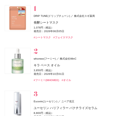
スキンケア
ベースメイク
メイクアップ
ネイル＆ハンド
バス＆ボディケア
ヘアケア
フレグランス
キット
リラクゼーション
健康食品、ドリンク
美容ギア
メンズ
キッズ
DRIP TUNE(ドリップチューン)
株式会社スギ薬局
whomee(フーミー)
セザンヌ(CEZANNE)
NAIL HOLIC
レイフズ(Lāfe’ｓ)
SALONIA
TAMBURINS(タンバリンズ)
Oh! Baby
MUCHA(ミュシャ)
ファンケル(FANCL)
セザンヌ(CEZANNE)
ジョー マローン ロンドン(JO MALONE LONDON)
セザンヌ(CEZANNE)
ハウス オブ ローゼ
I-ne
コーセー コスメニエンス
石澤研究所
マッシュビューティーラボ
株式会社WinC
ファンケル
セザンヌ化粧品
セザンヌ化粧品
セザンヌ化粧品
IICOMBINED JAPAN
発酵シートマスク
ジョー マローン ロンドン
ミルク ファンデーション
ウォータリーティントリップ
ネイルホリック
ホールボディ フレッシュスプレー
グロッシーケア メタルカッサコーム
PERFUME CHAMO
Oh!Baby ボディケアギフト a
ミュシャ インセンス
えんきんプレミアム
ウォータリーティントリップ
ウォータリーティントリップ
1,078円（税込）
ブラック シダーウッド & ジュニパー アフターシェーブ ロ
3,190円（税込）
660円（税込）
330円（税込）
2,200円（税込）
2,970円（税込）
18,600円（税込）
3,300円（税込）
3,960円（税込）
4,700円（税込）
660円（税込）
660円（税込）
発売日：2026年08月05日
ョン
発売日：2026年08月21日
発売日：2026年08月07日
発売日：2024年04月16日
発売日：2026年07月15日
発売日：2026年08月03日
発売日：2026年11月01日
発売日：2026年07月23日
発売日：2026年02月17日
発売日：2026年08月07日
発売日：2026年08月07日
#タンバリンズ(TAMBURINS)
#フレグランス
#シートマスク
#フェイスマスク
9,460円（税込）
#フーミー(WHOMEE)
#セザンヌ(CEZANNE)
#コーセー(KOSÉ)
#プチプラ
#ツール
#ハウス オブ ローゼ(HOUSE OF ROSE)
#ミュシャ(MUCHA)
#ファンケル(FANCL)
#セザンヌ(CEZANNE)
#セザンヌ(CEZANNE)
#ボディケア
#ネイルカラー
#フレグランス
#サプリ
#ファンデーション
#リップ
#リップ
#リップ
#クリスマスコフレ
発売日：2026年04月24日
#ジョーマローンロンドン(JO MALONE LONDON)
#化粧水
グッチ ビューティ
コティジャパン合同会社
whomee(フーミー)
株式会社WinC
セザンヌ(CEZANNE)
ディオール(DIOR)
CoenRich(コエンリッチ)
スキンアクア
Straine(ストレイン)
SHIRORU(シロル)
ベネクス
Attenir(アテニア)
DRIP TUNE(ドリップチューン)
DRIP TUNE(ドリップチューン)
ベネクス
ロート製薬
アテニア
パルファン・クリスチャン・ディオール
SHIRORU(シロル)
Aiロボティクス株式会社
セザンヌ化粧品
コーセーコスメポート
株式会社スギ薬局
株式会社スギ薬局
グッチ フローラ ゴージャス オーキッド オードパルファ
キラ ベース オイル
ブライトカラーシーラー
ディオール アディクト クチュール リップスティック ケ
ザ プレミアム 薬用リンクルホワイト ハンドクリーム 金
ヒアルロンセラムUV
ストレートヘアミスト
SHIRORU クリスマスコフレ2026
Elite Package
かんせつスマート
発酵シートマスク
発酵シートマスク
ム インテンス
3,850円（税込）
murphy(マーフィー)
I-ne
ース
木犀の香り ポケモンスペシャルパッケージ
748円（税込）
1,320円（税込）
1,980円（税込）
3,960円（税込）
13,420円（税込）
2,695円（税込）
1,078円（税込）
1,078円（税込）
発売日：2026年10月01日
24,970円（税込）
薬用 UV オールインワンジェル
発売日：2026年08月07日
発売日：2026年08月01日
発売日：2026年11月01日
発売日：2026年04月03日
発売日：2020年06月16日
発売日：2026年08月05日
発売日：2026年08月05日
5,500円（税込）
発売日：2026年08月03日
発売日：2026年09月01日
#ロート製薬
#UV
#フーミー(WHOMEE)
#オイル
発売日：2026年08月14日
2,750円（税込）
#セザンヌ(CEZANNE)
#トリートメント
#シロル(SHIRORU)
#ボディケア
#アテニア(Attenir)
#シートマスク
#シートマスク
#フェイスマスク
#フェイスマスク
#ヘアトリートメント
#サプリ
#クリスマスコフレ
#コンシーラー
#ハンドクリーム
#グッチ(GUCCI）
#ハンドケア
#フレグランス
発売日：2026年01月30日
#リップ
#リップスティック
#オールインワン
#メンズコスメ
athletia(アスレティア)
エキップ
Eucerin(ユーセリン)
ニベア花王
エルメス(HERMÈS)
YOLU(ヨル)
エトヴォス(ETVOS)
BAKUNE
ファンケル(FANCL)
ディオール(DIOR)
ディオール(DIOR)
TENTIAL
I-ne
パルファン・クリスチャン・ディオール
パルファン・クリスチャン・ディオール
ファンケル
エルメスジャポン
エトヴォス
CoenRich(コエンリッチ)
CHANEL(シャネル)
CHANEL
コーセーコスメポート
スキンプロテクション UVジェル
ユーセリン ハリフィラー バクチライズセラム
ディオール(DIOR)
パルファン・クリスチャン・ディオール
《ソレイユ ドゥ エルメス プードル ボン ミン レヨナン
メロウナイトリペア ミルクヘアマスク
2026 ホリデーコフレ
BAKUNE パイル
濃縮大豆イソフラボン 乳酸菌プラス
ディオール アディクト クチュール リップスティック ケ
ディオール アディクト クチュール リップスティック ケ
ザ プレミアム 薬用リンクルナイト ハンドクリーム ポケ
チャンス オー スプランディド オードゥ パルファム
5,500円（税込）
8,800円（税込）
オードメディカオム(EAUDE MEDICA homme)
桃谷順天館
ト》
ルージュ ディオール オン ステージ
ース
ース