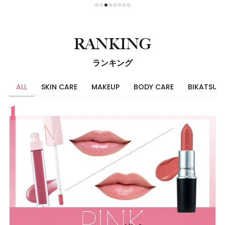
1
2
3
4
5
6
7
8
RANKING
ランキング
ALL
SKIN CARE
MAKEUP
BODY CARE
BIKATSU
すべて
スキンケア
メイク
ボディケア
美活
ヘア
ライフスタイル
ビューティーズ