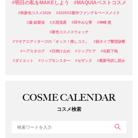
#明日の私をMAKEしよう
#MAQUIAベストコスメ
#秋新色コスメ2026
#2026SS新作ファンデ＆ベースメイク
#森 絵梨佳
#大西流星
#田中みな実
#神崎 恵
#新色コスメスウォッチ
#マキアエディターズの「オッス！推しコス」
#顔タイプ髪型診断
#ヘアカタログ
#日焼け止め
#リップケア
#化粧下地
#ダイエット
#リップモンスター
#セザンヌ
#最新号試し読み
COSME CALENDAR
コスメ検索
検索