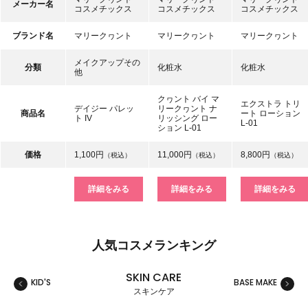
メーカー名
コスメチックス
コスメチックス
コスメチックス
ブランド名
マリークヮント
マリークヮント
マリークヮント
メイクアップその
分類
化粧水
化粧水
他
クヮント バイ マ
エクストラ トリ
デイジー パレッ
リークヮント ナ
商品名
ート ローション
ト IV
リッシング ロー
L-01
ション L-01
価格
1,100円
11,000円
8,800円
（税込）
（税込）
（税込）
詳細をみる
詳細をみる
詳細をみる
人気コスメランキング
SKIN CARE
KID'S
BASE MAKE
MAKE
スキンケア