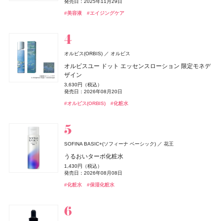
発売日：2026年03月06日
1,650円（税込）
9,900円（税込）
25,960円（税込）
1,980円（税込）
モンスペシャルパッケージ
発売日：2025年11月29日
17,600円（税込）
薬用アクネケアゲル
発売日：2026年08月04日
発売日：2026年11月04日
発売日：2025年01月16日
17,160円（税込）
5,940円（税込）
発売日：2026年01月09日
5,500円（税込）
5,500円（税込）
発売日：2026年08月03日
#アスレティア（athletia）
#睡眠
#リラックス
#UV
#美容液
#エイジングケア
発売日：2026年04月17日
発売日：2025年09月19日
発売日：2026年08月14日
発売日：2026年08月14日
2,420円（税込）
#トリートメント
#エトヴォス(Etvos)
#ファンケル(FANCL)
#ヘアトリートメント
#クリスマスコフレ
#サプリ
#シャネル(CHANEL)
#フレグランス
#ハンドクリーム
#ハンドケア
発売日：2021年11月08日
#エルメス(Hermès)
#パルファン･クリスチャン･ディオール(PARFUMS CHRISTIAN
#リップ
#リップ
#リップスティック
#リップスティック
#フェイスパウダー
DIOR)
#オールインワン
#オールインワンジェル
#リップ
Hits Different(ヒッツ ディファレント)
newmine(ニューミン)
西川
オルビス(ORBIS)
オルビス
BOTANIST
キールズ
CLEVER(クレバー)
日本ロレアル
I-ne
株式会社ネイチャーラボ
株式会社マツキヨココカラ＆カンパニー
アユーラ(AYURA)
アユーラ
フローラノーティス ジルスチュアート
ピローケース
オルビスユー ドット エッセンスローション 限定モネデ
ケイト
ディオール(DIOR)
ディオール(DIOR)
カネボウ化粧品
パルファン・クリスチャン・ディオール
パルファン・クリスチャン・ディオール
ジルスチュアート ビューティ
ボタニカルヘアミルク 02
ハンド&リップ ミニギフトセット
クリアプロテイン マッスル ぶどう味
マウスセラム ミスト キャラメルトフィー
メディテーションオードパルファム ディープドロップ
ザイン
6,600円（税込）
オードメディカオム(EAUDE MEDICA homme)
桃谷順天館
ジュレリープコンシーラー
ルージュ ディオール オン ステージ
ルージュ ディオール オン ステージ
1,650円（税込）
2,750円（税込）
3,974円（税込）
1,320円（税込）
ネイルオイルエッセンス
5,500円（税込）
3,630円（税込）
ちふれ
薬用アクネケアローション
ちふれ化粧品
発売日：2026年08月01日
発売日：2026年12月03日
発売日：2024年09月01日
発売日：2026年09月11日
1,650円（税込）
発売日：2026年10月30日
5,940円（税込）
5,940円（税込）
発売日：2026年08月20日
2,970円（税込）
発売日：2025年10月25日
発売日：2025年09月19日
発売日：2025年09月19日
2,200円（税込）
チーク プライマー
発売日：2025年01月10日
#ボタニスト(BOTANIST)
#キールズ(Kiehl's)
#筋トレ
#プロテイン
#クリスマスコフレ
#トリートメント
#オーラルケア
#アユーラ(AYURA)
#フレグランス
#オルビス(ORBIS)
#化粧水
発売日：2021年11月08日
#ケイト(KATE)
#パルファン･クリスチャン･ディオール(PARFUMS CHRISTIAN
#パルファン･クリスチャン･ディオール(PARFUMS CHRISTIAN
#コンシーラー
990円（税込）
#フローラノーティス ジルスチュアート（Flora Notis JILL
DIOR)
DIOR)
発売日：2026年08月10日
Keeps(キープス)
#化粧水
西川
STUART）
#ちふれ(CHIFURE)
Keeps クッション for beauty
#リップ
#リップ
#チーク
#ネイルケア
14,300円（税込）
ZEN shampoo
キールズ
トランシーノ
日本ロレアル
第一三共ヘルスケア
王子製薬
ニベア
ニベア花王
CHANEL(シャネル)
CHANEL
SOFINA BASIC+(ソフィーナ ベーシック)
花王
キスミー フェルム
KISSME（伊勢半）
ZEN shampoo コンディショナー
瞬間バリア※クリーム UFC ミニギフトセット
トランシーノ®EX［第1類医薬品］
ニベアUV ディープ プロテクト&ケア ジェル
レ ゼクストレ ドゥ シャネル パース スプレイ セット
うるおいターボ化粧水
オードメディカオム(EAUDE MEDICA homme)
桃谷順天館
クッションワンダー ステイカバーSP
2,398円（税込）
3,190円（税込）
7,260円（税込）
1,078円（税込）
93,830円（税込）
1,430円（税込）
ルナソル
whomee(フーミー)
薬用アクネケアウォッシュ
whomee(フーミー)
カネボウ化粧品
株式会社WinC
株式会社WinC
発売日：2025年05月29日
発売日：2026年12月03日
発売日：2024年03月08日
発売日：2025年02月08日
CoenRich(コエンリッチ)
コーセーコスメポート
3,520円（税込）
発売日：2026年06月19日
発売日：2026年08月08日
発売日：2026年09月10日
1,980円（税込）
アイカラーレーションN
nishikawa
ミルク ファンデーション
ミルク ファンデーション
西川
#ヘアケア
#キールズ(Kiehl's)
#美白
#美白ケア
#コンディショナー
#スキンケア
#ニベア(NIVEA)
#UV
薬用エクストラガード ハンドクリーム ポケモンスペシ
#シャネル(CHANEL)
#フレグランス
#化粧水
#保湿化粧水
発売日：2021年11月08日
#ファンデーション
#クッションファンデ
7,700円（税込）
3,190円（税込）
3,190円（税込）
ャルパッケージ
#005 punitoro まくら
発売日：2026年09月04日
発売日：2026年08月21日
#洗顔
発売日：2026年08月21日
#洗顔料
発売日：2026年08月03日
6,600円（税込）
#ルナソル(LUNASOL)
#フーミー(WHOMEE)
#フーミー(WHOMEE)
#ファンデーション
#ファンデーション
#アイシャドウ
#ハンドクリーム
#ハンドケア
#睡眠