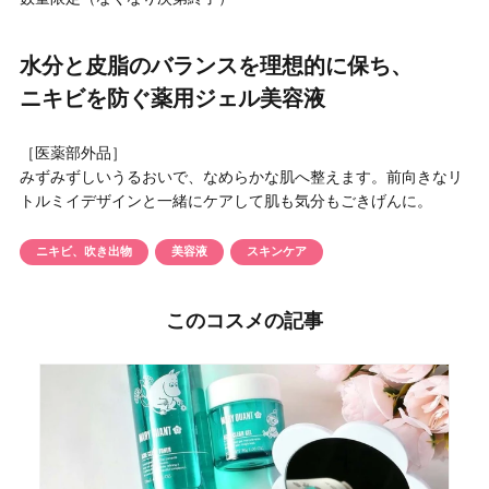
円 〜
円
アイテム
水分と皮脂のバランスを理想的に保ち、
ニキビを防ぐ薬用ジェル美容液
目的・用途
・
悩みなど
［医薬部外品］
みずみずしいうるおいで、なめらかな肌へ整えます。前向きなリ
発売日
トルミイデザインと一緒にケアして肌も気分もごきげんに。
ニキビ、吹き出物
美容液
スキンケア
検索
このコスメの記事