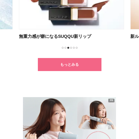
無重力感が癖になるSUQQU新リップ
新ル
1
2
3
4
5
6
もっとみる
PR