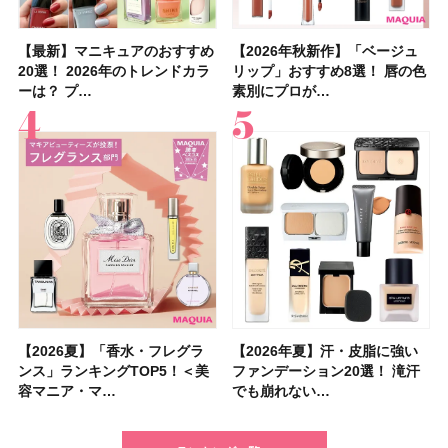
【最新】マニキュアのおすすめ
【2026年夏】汗に強い日焼け
【最新】マニキュアのおすすめ
【デパコスのネイルオイル10
【石井美保さんのおすすめお菓
【2026年夏】おすすめの髪型
【読者プレゼント】羽の見えな
【セザンヌ】8/7新色追加！
【2026年秋新作】「ベージュ
【石井美保さん】おすすめの
【2026年秋新作】「ベージュ
【2026年】ボディ用日焼け止
【板野友美さんの美活】「最
【2026年夏】小顔に見えるボ
【2026年8月の一粒万倍日】お
【限定】&be「リップカラーデ
20選！ 2026年のトレンドカラ
止めのおすすめ13選！ 汗で塗
20選！ 2026年のトレンドカラ
選】プレゼントにおすすめ！ケ
子＆お茶10選】手土産にもぴっ
36選！ショート・ボブ・ミディ
いハンディファン
「ウォータリーティントリップ
リップ」おすすめ8選！ 唇の色
「ブライトニング」11選！ ス
リップ」おすすめ8選！ 唇の色
めUVのおすすめ20選！ この夏
近、下の歯の矯正を再開したん
ブの髪型37選！ レイヤー・切
すすめの開運コスメ＆美容アイ
ュオ 01 ピンクベージュ」レビ
ーは？ プ…
膜が強化され…
ーは？ プ…
ア効果、ビジュ、…
たり
アム・ロング…
「baramood」を3名様…
」10モモピュ…
素別にプロが…
キンケアからサプ…
素別にプロが…
注目の人気…
です」オーラルケア…
りっぱなしな…
テム10選！
ュー｜落ち…
【2026夏】「香水・フレグラ
【クリスマスコフレ2026】ク
【2026年夏】汗・皮脂に強い
【2026夏】「リップケア」ラ
【2026夏】「インナーケア・
【最新】髪のうねり・広がり・
【フォロー＆いいねで当たる】
【全色レビュー】ケイト メロ
【2026年夏】汗・皮脂に強い
【コスメデコルテ】ブランド最
【崩れないフェイスパウダーの
【クリスマスコフレ2026】
【おすすめダイエットサプリ８
【2026年】最新トレンド「ボ
【無印良品】スキンケア×衣料
【スック2026新作】秋コレク
ンス」ランキングTOP5！＜美
リニークのホリデーコフレを一
ファンデーション20選！ 滝汗
ンキングTOP5！＜美容マニア
サプリ」ランキングTOP5！＜
くせ毛におすすめのシャンプー
中国割烹旅館 掬水亭の宿泊券
ウブラウンアイズ限定色追加！
ファンデーション20選！ 滝汗
高峰ラインから新作エイジング
塗り方】ブラシ？パフ？ 肌質
BAUM（バウム）が誘う静寂の
選】食べすぎた日をサポート！
ブ」13種類を徹底解説！ 定番
素材の最強タッグで実現！ 着
ションを全品スウォッチ&イエ
容マニア・マ…
挙紹介！ 人気…
でも崩れない…
集団・マキア…
美容マニア集…
17選
を1組2名様にプ…
イエベ・ブルベ別…
でも崩れない…
ケアクリーム「A…
別メイクHOW …
香りの世界へ。…
選び方＆糖質・脂…
＆人気の髪型…
るだけで保湿でき…
ベブルベ分け！