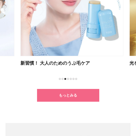
新習慣！ 大人のためのうぶ毛ケア
光を
1
2
3
4
5
6
7
もっとみる