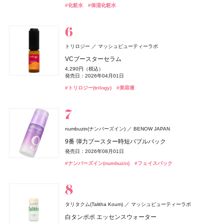
4,950円（税込）
#ファンデーション
#リキッドファンデーション
#化粧水
#保湿化粧水
発売日：2025年11月26日
発売日：2026年08月14日
#マック(M･A･C)
#ヘアケア
#エトヴォス(Etvos)
#オーディナリー(The Ordinary)
#洗顔
#オーディナリー(The Ordinary)
#洗顔料
#シャンプー
#メイクブラシ
#クリスマスコフレ
#美容液
#美容液
#イプサ(IPSA)
#日焼け止め
Keeps(キープス)
西川
#インナーケア
#インナービューティー
#ネイルポリッシュ
#ネイルカラー
Keeps クッション for beauty
14,300円（税込）
ISSEY MIYAKE PARFUMS
資生堂
シェルクルール(Cher-Couleur)
ヴェルジェ
トリロジー
マッシュビューティーラボ
ロードゥ イッセイ オー エッセンシエール オードパルフ
ルナソル
SPRINAGE(スプリナージュ)
athletia(アスレティア)
DRIP TUNE(ドリップチューン)
オードメディカオム(EAUDE MEDICA homme)
DRIP TUNE(ドリップチューン)
カネボウ化粧品
エキップ
アリミノ
株式会社スギ薬局
株式会社スギ薬局
桃谷順天館
ワフィト
Waphyto
プロテクトパウダー
VCブースターセラム
SIMPLISSE(シンプリス)
MNC New York
ァム
CHANEL(シャネル)
CHANEL
アイカラーレーションN
トリートメント モイストヴェール
オードパルファン ホリデーキット 2026
発酵シートマスク
薬用アクネケアBB
発酵シートマスク
インティメイト フォーミングウォッシュ
6,600円（税込）
4,290円（税込）
22,990円（税込）
エレクトロライト デイリー
発売日：2026年08月10日
7,700円（税込）
6,160円（税込）
14,850円（税込）
1,078円（税込）
2,530円（税込）
1,078円（税込）
2,750円（税込）
発売日：2026年04月01日
ヴェルニ
発売日：2026年08月05日
nishikawa
西川
発売日：2026年09月04日
発売日：2020年08月22日
発売日：2026年10月16日
発売日：2026年08月05日
発売日：2021年10月04日
発売日：2026年08月05日
発売日：2022年09月07日
5,940円（税込）
5,280円（税込）
#フェイスパウダー
#パウダー
#トリロジー(trilogy)
#美容液
発売日：2026年05月19日
#フレグランス
#香水
#005 punitoro まくら
発売日：2026年02月27日
#ルナソル(LUNASOL)
#ヘアケア
#アスレティア（athletia）
#シートマスク
#BBクリーム
#シートマスク
#敏感肌
#フェイスマスク
#フェイスマスク
#アイシャドウ
#フレグランス
#ボディケア
#ボディソープ
#インナーケア
#インナービューティー
6,600円（税込）
#シャネル(CHANEL)
#ネイルポリッシュ
#睡眠
whomee(フーミー)
株式会社WinC
numbuzin(ナンバーズイン)
BENOW JAPAN
ロクシタン(L'OCCITANE)
ロクシタンジャポン
Enamor(エナモル)
OLAPLEX
SHIRORU(シロル)
ラ ロッシュ ポゼ(LA ROCHE-POSAY)
ジョー マローン ロンドン(JO MALONE LONDON)
ラ ロッシュ ポゼ(LA ROCHE-POSAY)
ガモウ
Dcyua(ディキュア)
SHIRORU(シロル)
ラ ロッシュ ポゼ
ラ ロッシュ ポゼ
ザ・ボディショップ(THE BODY SHOP)
ミルク ファンデーション
9番 弾力ブースター時短バブルパック
Befas(ビーファス)
ジョー マローン ロンドン
I-ne
ザボディショップジャパン
ラヴァンド オードトワレ
ADDICTION
ADDICTION BEAUTY
メロウメルティングチーク
オラプレックス No.6 ボンドスムーサー
SHIRORU クリスマスコフレ2026
UVイデア XL
UVイデア XL
3,190円（税込）
発売日：2026年08月01日
8,470円（税込）
本格ファスティングプログラム（7日間）
ブラック シダーウッド & ジュニパー シェービング クリ
ネロリジャスミン ボディローション
よーじや
株式会社よーじや
発売日：2026年08月21日
2,420円（税込）
2,800円（税抜）
3,960円（税込）
3,740円（税込）
3,740円（税込）
ザ ネイルポリッシュ ＋
発売日：2026年07月01日
#ナンバーズイン(numbuzin)
ーム
#フェイスパック
発売日：2026年07月15日
発売日：2019年06月01日
発売日：2026年11月01日
4,980円（税込）
1,600円（税抜）
ねむり ピローミスト
2,420円（税込）
#フーミー(WHOMEE)
#ラ ロッシュ ポゼ(LA ROCHE-POSAY)
#ラ ロッシュ ポゼ(LA ROCHE-POSAY)
#ファンデーション
#日焼け止め
#日焼け止め
発売日：2025年07月14日
発売日：2006年10月20日
#ロクシタン(L'OCCITANE)
#フレグランス
9,460円（税込）
発売日：2026年01月09日
#チーク
#シロル(SHIRORU)
#クリスマスコフレ
2,420円（税込）
発売日：2026年04月24日
#ダイエット
#ダイエット食品
発売日：2025年11月21日
#アディクション(ADDICTION)
#ネイル
#ジョーマローンロンドン(JO MALONE LONDON)
#クリーム
#睡眠
#リラクゼーション
UNOVE(アノブ)
Rainmakers
タリタクム(Talitha Koum)
マッシュビューティーラボ
ディオール(DIOR)
&be(アンドビー)
&be(アンドビー)
Clue(クルー)
Clue(クルー)
パルファン・クリスチャン・ディオール
ＨＡＣＣＩ
HACCI's JAPAN.LLC
CLEAN
ブルーベル・ジャパン
ディープダメージヘアマスク
白タンポポ エッセンスウォーター
CHANEL(シャネル)
イプサ(IPSA)
イプサ
CHANEL
ディオール フォーエヴァー スキン ヴェール
リップカラーデュオ
リップカラーデュオ
ボディクリーム インペリアルブルー