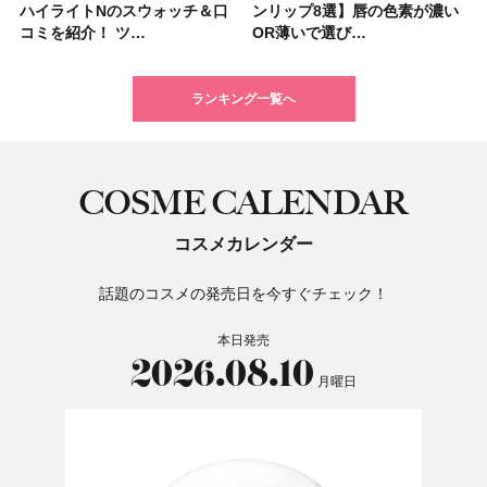
ハイライトNのスウォッチ＆口
リニークのホリデーコフレを一
ンリップ8選】唇の色素が濃い
ウス オブ ローゼは今年もムー
子＆お茶10選】手土産にもぴっ
くせ毛におすすめのシャンプー
いハンディファン
シーラー」新色グリーンが8/7
ンリップ8選】唇の色素が濃い
ーラ「B.A」から、冬の特別コ
ブロウおすすめ18選！ 汗に強
ム＆ボディスクラブが新登場！
星来さんは5年間1日1万歩を継
ブの髪型37選！ レイヤー・切
すすめの開運コスメ＆美容アイ
カラーレーションN新色・限定
コミを紹介！ ツ…
挙紹介！ 人気…
OR薄いで選び…
ミンとの限定…
たり
17選
「baramood」を3名様…
に発売｜既存色…
OR薄いで選び…
フレ2種が登…
い眉ペンシル…
大人気の色付き…
続！ 歩くとき…
りっぱなしな…
テム10選！
色をイエベ・ブ…
ランキング一覧へ
COSME CALENDAR
コスメカレンダー
話題のコスメの発売日を今すぐチェック！
本日発売
2026.08.10
月曜日