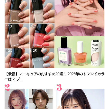
【最新】マニキュアのおすすめ20選！ 2026年のトレンドカラ
大野真理子さんのリピ買い「ブライトニング」14選！ 透明肌
【最新】マニキュアのおすすめ20選！ 2026年のトレンドカラ
【2026夏】「香水・フレグランス」ランキングTOP5！＜美
【おすすめダイエットサプリ８選】食べすぎた日をサポー
【2026年夏】おすすめのウルフカット10選！ レングス別に人
【橋本環奈さんの美容Q&A】顔用コスメで全身ケア！「お尻
【セザンヌ新色】ブライトカラーシーラーを全色レビュー！
ーは？ プ…
の秘訣を公開
ーは？ プ…
容マニア・マ…
ト！選び方＆糖質・脂…
気のヘアス…
や脚も喜んでくれ…
色補正効果をビフォ…