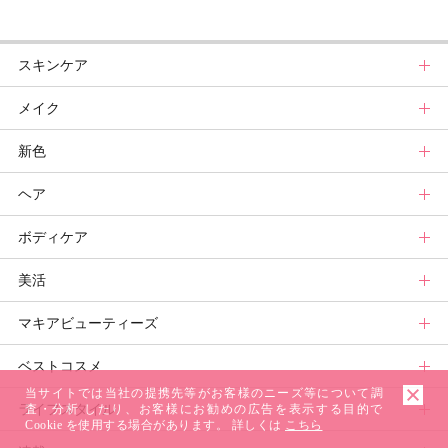
スキンケア
メイク
スキンケアトップ
新色
ニュース
メイクトップ
ヘア
スキンケアまとめ
ニュース
新色トップ
ボディケア
スキンケア診断
メイクまとめ
クリスマスコフレ
ヘアトップ
美活
ベースメイクカタログ
秋新色
ニュース
ボディケアトップ
マキアビューティーズ
メイク診断
新色コスメスウォッチ
ヘアカタログ
ニュース
美活トップ
ベストコスメ
ビューティ速報
ヘアまとめ
ボディケアまとめ
美活グランプリ
マキアビューティーズトップ
当サイトでは当社の提携先等がお客様のニーズ等について調
ライフスタイル
ヘア診断
ボディケア診断
ヘルスケア・ダイエット
TOPビューティーズ一覧
ベストコスメトップ
査・分析 したり、お客様にお勧めの広告を表示する目的で
Cookie を使用する場合があります。 詳しくは
こちら