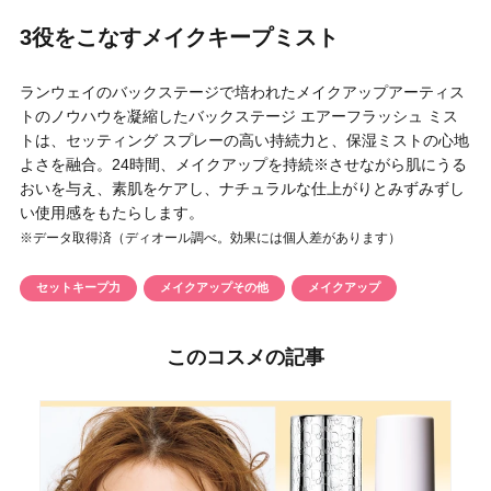
円 〜
円
3役をこなすメイクキープミスト
アイテム
ランウェイのバックステージで培われたメイクアップアーティス
目的・用途
トのノウハウを凝縮したバックステージ エアーフラッシュ ミス
・
悩みなど
トは、セッティング スプレーの高い持続力と、保湿ミストの心地
よさを融合。24時間、メイクアップを持続※させながら肌にうる
おいを与え、素肌をケアし、ナチュラルな仕上がりとみずみずし
発売日
い使用感をもたらします。
※データ取得済（ディオール調べ。効果には個人差があります）
検索
セットキープ力
メイクアップその他
メイクアップ
このコスメの記事