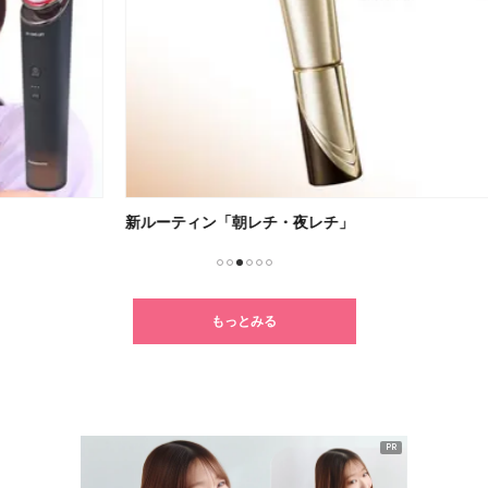
新ルーティン「朝レチ・夜レチ」
高浸
1
2
3
4
5
6
もっとみる
PR