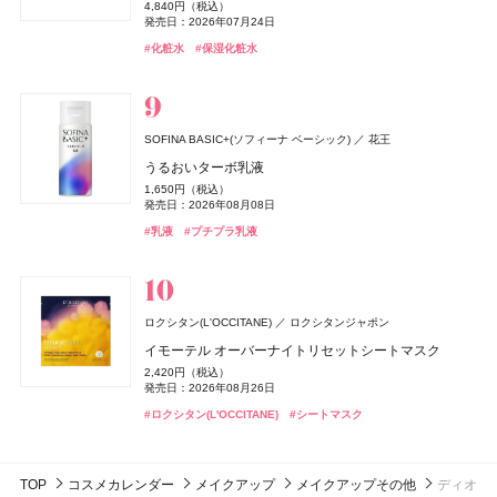
Lypo-C(リポシー)
スピック
2,600円（税込）
パパイヤ パラダイス ヘア＆ボディパフュームミスト
4,840円（税込）
PRADA BEAUTY(プラダ ビューティ)
PRADA
ルージュ ココ イドゥラ グロス
デイエッセンススティックキット
7,370円（税込）
1,980円（税込）
1,980円（税込）
5,280円（税込）
発売日：2026年07月24日
ジョー マローン ロンドン(JO MALONE LONDON)
4,950円（税込）
リポ・カプセル ビタミンC＋D
#トリートメント
#ヘアトリートメント
ドウシシャ
株式会社ドウシシャ
発売日：2026年07月03日
5,830円（税込）
3,960円（税込）
発売日：2026年08月03日
発売日：2026年08月03日
発売日：2026年10月23日
プラダ ハンド トリプルケア ハンドクリーム
ジョー マローン ロンドン
発売日：2026年06月17日
#化粧水
#保湿化粧水
発売日：2026年06月19日
発売日：2026年10月29日
8,964円（税込）
ベビーゴリラのひとつかみ夏
8,030円（税込）
#化粧下地
#アンドビー(＆be)
#アンドビー(＆be)
#下地
#リップ
#リップ
#ハッチ(HACCI)
#ボディケア
ブラック シダーウッド & ジュニパー アフターシェーブ
発売日：2023年09月23日
#クリーン(CLEAN)
#フレグランス
発売日：2025年10月08日
#シャネル(CHANEL)
#イプサ(IPSA)
#化粧水
#リップグロス
2,178円（税込）
ローション
#インナーケア
#インナービューティー
発売日：2026年04月20日
#プラダ ビューティ(PRADA BEAUTY)
#ハンドクリーム
9,460円（税込）
BOTANIST
I-ne
#むくみ
発売日：2026年04月24日
#足のむくみ
SOFINA BASIC+(ソフィーナ ベーシック)
花王
ボタニカルヘアミルク 01
#ジョーマローンロンドン(JO MALONE LONDON)
#化粧水
キャンメイク
M・A・C(マック)
M・A・C(マック)
井田ラボラトリーズ
M・A・C
M・A・C
ＨＡＣＣＩ
HACCI's JAPAN.LLC
カルバン クライン(Calvin Klein)
コティジャパン合同会社
うるおいターボ乳液
NARS
クリニーク
NARS JAPAN
クリニーク ラボラトリーズ
1,650円（税込）
クリアヴェールセッティングパウダー
ポケット プラッシーズ ミニ ブラシ キット
ポケット プラッシーズ ミニ ブラシ キット
ボディクリーム ロイヤルミルクティー
SPIC(スピック)
スピック
発売日：2026年08月01日
カルバン クライン シルキー ココナッツ ヘア ＆ ボディ
1,650円（税込）
NAIL HOLIC
コーセー コスメニエンス
インセイシャブル リキッドブラッシュ
チーク ポップ デュオ バレリーナ & パンジー セット 27
1,078円（税込）
10,560円（税込）
10,560円（税込）
5,280円（税込）
発売日：2026年08月08日
パフューム ミスト
リポ-カプセル ビタミンC
#ボタニスト(BOTANIST)
#トリートメント
ドウシシャ
株式会社ドウシシャ
発売日：2026年04月30日
5,390円（税込）
6,600円（税込）
発売日：2026年08月21日
発売日：2026年08月21日
発売日：2026年10月23日
ネイルホリック キューティクルオイル R
6,270円（税込）
#乳液
#プチプラ乳液
発売日：2026年08月05日
発売日：2026年10月30日
7,200円（税抜）
ゴリラのハグ夏
DISM(ディズム)
アンファー
440円（税込）
#キャンメイク(CANMAKE)
#マック(M･A･C)
#マック(M･A･C)
#メイクブラシ
#メイクブラシ
#フェイスパウダー
#ハッチ(HACCI)
発売日：2026年03月04日
#ボディケア
発売日：2025年06月16日
#ナーズ(NARS)
#クリニーク(CLINIQUE)
#チーク
#チーク
4,950円（税込）
EMS EER メディスキンケアデバイス
#フレグランス
#ミスト
#ネイルホリック(NAIL HOLIC)
#ネイル
35,200円（税込）
nigelle(ニゼル)
ミルボン
発売日：2024年10月23日
ロクシタン(L'OCCITANE)
ロクシタンジャポン
ドモホルンリンクル
再春館製薬所
ミラー フィルター
#美顔器
#美容家電
インテグレート
北の快適工房
北の快適工房
北の達人コーポレーション
北の達人コーポレーション
資生堂
ＨＡＣＣＩ
HACCI's JAPAN.LLC
イモーテル オーバーナイトリセットシートマスク
RMK
The Ordinary(オーディナリー)
RMK Division
ELCジャパン合同会社
2,420円（税込）
美活湯（びかつとう）
プロフィニッシュリキッド N
ヨイピール
ヨイピール
ボディクリーム リッチハニー
コスメデコルテ
コーセー
発売日：2026年03月12日
2,420円（税込）
エルメス(HERMÈS)
エルメスジャポン
ルミマット リップカラー
ミニ エッセンシャル セット
150円（税抜）
1,980円（税込）
7,370円（税込）
7,370円（税込）
5,280円（税込）
発売日：2026年08月26日
キモノ サクラ ウォーターコロン
発売日：2012年06月19日
#ミルボン(MILBON)
#スタイリング剤
発売日：2025年08月21日
4,400円（税込）
2,750円（税込）
発売日：2026年08月31日
発売日：2026年08月31日
発売日：2026年10月23日
レ・マン・エルメス ヴェルニ エマイユ
9,350円（税込）
#ロクシタン(L'OCCITANE)
#シートマスク
発売日：2026年09月04日
発売日：2026年11月02日
DISM(ディズム)
アンファー
6,600円（税込）
#インテグレート(INTEGRATE)
#美容液
#美容液
#ファンデーション
#ハッチ(HACCI)
発売日：2026年02月16日
#ボディケア
発売日：2025年06月04日
#アールエムケー(RMK)
#オーディナリー(The Ordinary)
#リップ
#スキンケア
AZオイルコントロールクリーム
#コスメデコルテ(DECORTÉ)
#フレグランス
#エルメス(Hermès)
#ネイルポリッシュ
2,750円（税込）
TOP
コスメカレンダー
メイクアップ
メイクアップその他
ディオ
発売日：2024年09月25日