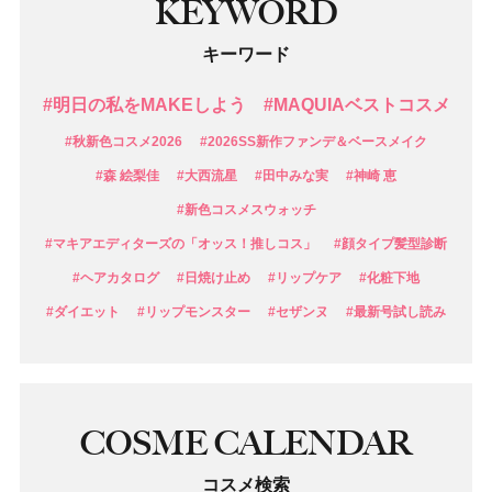
KEYWORD
キーワード
#明日の私をMAKEしよう
#MAQUIAベストコスメ
#秋新色コスメ2026
#2026SS新作ファンデ＆ベースメイク
#森 絵梨佳
#大西流星
#田中みな実
#神崎 恵
#新色コスメスウォッチ
#マキアエディターズの「オッス！推しコス」
#顔タイプ髪型診断
#ヘアカタログ
#日焼け止め
#リップケア
#化粧下地
#ダイエット
#リップモンスター
#セザンヌ
#最新号試し読み
COSME CALENDAR
コスメ検索