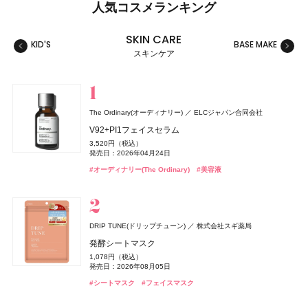
人気コスメランキング
SKIN CARE
KID'S
BASE MAKE
MAKE
スキンケア
スキンケア
ベースメイク
メイクアップ
ネイル＆ハンド
バス＆ボディケア
ヘアケア
フレグランス
キット
リラクゼーション
健康食品、ドリンク
美容ギア
メンズ
キッズ
The Ordinary(オーディナリー)
ELCジャパン合同会社
セザンヌ(CEZANNE)
セザンヌ(CEZANNE)
ロクシタン(L'OCCITANE)
スキンアクア
コアミー
クロエ
The Ordinary(オーディナリー)
オリジンズ(Origins)
GYURUTT(ギュルット)
セザンヌ(CEZANNE)
murphy(マーフィー)
セザンヌ(CEZANNE)
コティジャパン合同会社
アリミノ
ロート製薬
オリジンズ
I-ne
セザンヌ化粧品
セザンヌ化粧品
セザンヌ化粧品
セザンヌ化粧品
ロクシタンジャポン
ELCジャパン合同会社
V92+PI1フェイスセラム
株式会社スタイリングライフ・ホールディングス BCL カンパニー
ブライトカラーシーラー
ウォータリーティントリップ
ラヴァンド パフュームド ハンドクリーム
ヒアルロンセラムUV
プロフィデンス シャンプー M
クロエ アトリエ デ フルール スー レ パン オードパルファ
センシティブ スキン セット
アンドルー・ワイル フォー オリジンズ ナイト ヘルス ベッ
ウォータリーティントリップ
薬用 UV オールインワンジェル
ウォータリーティントリップ
3,520円（税込）
つぶつぶサプリ
タイム スプレイ
748円（税込）
660円（税込）
1,870円（税込）
1,320円（税込）
4,400円（税込）
20,790円（税込）
3,850円（税込）
660円（税込）
2,750円（税込）
660円（税込）
発売日：2026年04月24日
発売日：2026年08月07日
発売日：2026年08月07日
発売日：2026年07月01日
発売日：2026年05月12日
発売日：2026年05月28日
発売日：2026年11月02日
発売日：2026年08月07日
発売日：2026年01月30日
発売日：2026年08月07日
7,344円（税込）
4,000円（税抜）
#ロート製薬
#UV
#オーディナリー(The Ordinary)
#美容液
発売日：2026年09月02日
#セザンヌ(CEZANNE)
#セザンヌ(CEZANNE)
#ロクシタン(L'OCCITANE)
#アリミノ(ARIMINO)
#クロエ(Chloé)
#オーディナリー(The Ordinary)
#セザンヌ(CEZANNE)
#オールインワン
#セザンヌ(CEZANNE)
#フレグランス
#メンズコスメ
#シャンプー
#コンシーラー
#リップ
#リップ
#リップ
#ハンドクリーム
#クリスマスコフレ
#インナーケア
#インナービューティー
MUCHA(ミュシャ)
マッシュビューティーラボ
シェルクルール(Cher-Couleur)
ヴェルジェ
DRIP TUNE(ドリップチューン)
株式会社スギ薬局
ミュシャ インセンス
ラ ロッシュ ポゼ(LA ROCHE-POSAY)
オペラ
ランコム(LANCÔME)
Hair Theory Lab(ヘアセオリーラボ)
アトリエ・プロヴァンス
athletia(アスレティア)
オペラ
murphy(マーフィー)
オペラ
イミュ
イミュ
イミュ
I-ne
ランコム
エキップ
フィッツコーポレーション
株式会社dr365
ラ ロッシュ ポゼ
フェアヴェールUV
発酵シートマスク
Teaflex(ティーフレックス)
I-ne
3,960円（税込）
UVイデア XL
グロウリップティント
ヴェルニ イン ラヴ
セラムイン シャンプー
レモンヴァーベナ オードトワレ
スキンケア ホリデーキット 2026
グロウリップティント
薬用フットソープ（医薬部外品）
グロウリップティント
3,080円（税込）
1,078円（税込）
発売日：2026年07月23日
スリムクレンズ グリーンティー【機能性表示食品】
3,740円（税込）
1,980円（税込）
2,000円（税抜）
発売日：2026年08月10日
4,400円（税込）
2,200円（税込）
14,850円（税込）
1,980円（税込）
1,650円（税込）
1,980円（税込）
発売日：2026年08月05日
#ミュシャ(MUCHA)
#フレグランス
発売日：2026年08月20日
発売日：2012年05月18日
発売日：2025年05月08日
発売日：2017年11月11日
発売日：2026年11月20日
発売日：2026年08月20日
発売日：2025年03月01日
発売日：2026年08月20日
2,376円（税込）
#ラ ロッシュ ポゼ(LA ROCHE-POSAY)
#日焼け止め
#日焼け止め
#シートマスク
#フェイスマスク
発売日：2025年02月24日
#オペラ(OPERA)
#ヘアケア
#アスレティア（athletia）
#オペラ(OPERA)
#ボディケア
#オペラ(OPERA)
#シャンプー
#メンズコスメ
#リップ
#リップ
#リップ
#スキンケア
#ダイエット
#お茶