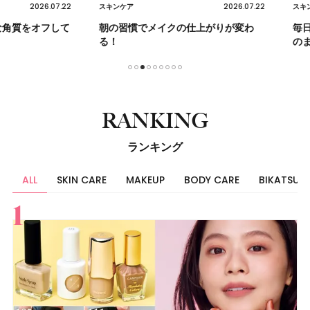
2026.07.22
2026.07.22
スキンケア
スキンケア
をオフして
朝の習慣でメイクの仕上がりが変わ
毎日の光
る！
のままに
1
2
3
4
5
6
7
8
9
RANKING
ランキング
ALL
SKIN CARE
MAKEUP
BODY CARE
BIKATSU
すべて
スキンケア
メイク
ボディケア
美活
ヘア
ライフスタイル
ビューティーズ