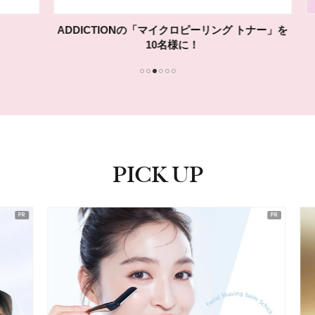
ADDICTIONの「マイクロピーリング トナー」を
10名様に！
1
2
3
4
5
6
PICK UP
ピックアップ