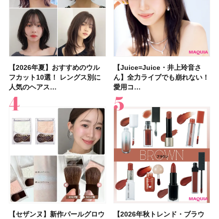
【2026年夏】おすすめのウル
【石井美保さん】おすすめの
【Juice=Juice・井上玲音さ
【2026年】ボディ用日焼け止
【板野友美さんの美活】「実は
【2026年夏】40代におすすめ
【フォロー＆いいねで当たる】
【新色追加】セザンヌ「ウォー
【Juice=Juice・井上玲音さ
【2026夏】「大人のニキビケ
【セザンヌ】新作パールグロウ
【クリスマスコフレ2026】
【美容系・伊能忠敬界隈】目指
【2026年夏】おすすめの髪型
【鈴木えみさんの愛用品30選】
【セザンヌ】8/7新色追加！
フカット10選！ レングス別に
「ブライトニング」11選！ ス
ん】全力ライブでも崩れない！
めUVのおすすめ20選！ この夏
うねりやすいクセ毛なんです」
の髪型30選！ 若く見える・手
中国割烹旅館 掬水亭の宿泊券
タリーティントリップ」全色レ
ん】全力ライブでも崩れない！
ア」ランキングTOP5！＜マキ
ハイライトNのスウォッチ＆口
HACCIのホリデーギフトが豪華
すは日本縦断！ 山之内すずさ
36選！ショート・ボブ・ミディ
コスメ・スキンケア・ヘアケア
「ウォータリーティントリップ
人気のヘアス…
キンケアからサプ…
愛用コ…
注目の人気…
美しいロングヘア…
入れが楽な…
を1組2名様にプ…
ビュー｜イエベ・…
愛用コ…
アビューティ…
コミを紹介！ ツ…
すぎると話題…
んが100km歩…
アム・ロング…
etc.お気に…
」10モモピュ…
【セザンヌ】新作パールグロウ
【クリスマスコフレ2026】ク
【2026年秋トレンド・ブラウ
【クリスマスコフレ2026】ハ
【石井美保さんのおすすめお菓
【最新】髪のうねり・広がり・
【読者プレゼント】羽の見えな
【セザンヌ】「ブライトカラー
【2026年秋トレンド・ブラウ
【クリスマスコフレ2026】ポ
【2026年最新】落ちないアイ
【ニベア】美容液リップクリー
【美容系・伊能忠敬界隈】上西
【2026年夏】小顔に見えるボ
【2026年8月の一粒万倍日】お
【ルナソルアイシャドウ】アイ