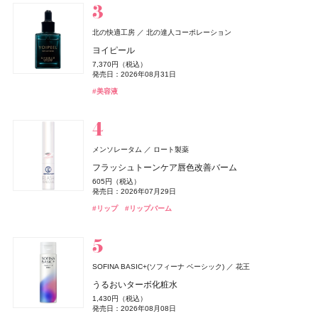
KANSOSAN(乾燥さん)
TAMBURINS(タンバリンズ)
IICOMBINED JAPAN
ベネクス
ベネクス
セザンヌ(CEZANNE)
レイフズ(Lāfe’ｓ)
株式会社スタイリングライフ・ホールディングス BCL カンパニ
石澤研究所
セザンヌ化粧品
北の快適工房
北の達人コーポレーション
PERFUME CHAMO
Elite Package
ちふれ
トワニー
CHANEL(シャネル)
ちふれ
オードメディカオム(EAUDE MEDICA homme)
ちふれ
ちふれ化粧品
ちふれ化粧品
ちふれ化粧品
カネボウ化粧品
CHANEL
桃谷順天館
ー
皮脂テカリ防止下地50
ホールボディ フレッシュスプレー
ヨイピール
コスメデコルテ
コーセー
18,600円（税込）
13,420円（税込）
チーク プライマー
育毛美容液
レ ベージュ パニエ デ エサンシエル
チーク プライマー
薬用アクネケアゲル
チーク プライマー
保湿力ハンドクリーム
858円（税込）
2,200円（税込）
7,370円（税込）
発売日：2026年04月03日
サンシェルター インナー ホワイトプロテクション
#タンバリンズ(TAMBURINS)
#フレグランス
発売日：2026年03月04日
990円（税込）
発売日：2026年07月15日
5,500円（税込）
37,510円（税込）
990円（税込）
2,420円（税込）
990円（税込）
880円（税込）
発売日：2026年08月31日
#ボディケア
発売日：2026年08月10日
発売日：2026年08月08日
発売日：2026年05月08日
発売日：2026年08月10日
発売日：2021年11月08日
発売日：2026年08月10日
発売日：2026年10月06日
6,480円（税込）
#セザンヌ(CEZANNE)
#プチプラ
#ボディケア
#化粧下地
#美容液
発売日：2025年02月16日
#ちふれ(CHIFURE)
#トワニー(TWANY)
#シャネル(CHANEL)
#ちふれ(CHIFURE)
#オールインワン
#ちふれ(CHIFURE)
#オールインワンジェル
#チーク
#チーク
#チーク
#育毛
#メイクアップ
#乾燥肌
#乾燥
#コスメデコルテ(DECORTÉ)
#サプリ
メゾン マルジェラ
日本ロレアル
BAKUNE
TENTIAL
レプリカ オードパルファン ロスト エデン
ファシオ
ヘレナ ルビンスタイン(HELENA RUBINSTEIN)
コーセー
メンソレータム
ロート製薬
BAKUNE パイル
&be(アンドビー)
CONCRED
キールズ
セザンヌ(CEZANNE)
オードメディカオム(EAUDE MEDICA homme)
セザンヌ(CEZANNE)
日本ロレアル
株式会社マツキヨココカラ＆カンパニー
Clue(クルー)
セザンヌ化粧品
セザンヌ化粧品
桃谷順天館
CoenRich(コエンリッチ)
ヘレナ ルビンスタイン
コーセーコスメポート
33,550円（税込）
BB ティント クッション 耐久カバー
フラッシュトーンケア唇色改善バーム
Me Today(ミー トゥデイ)
マッシュビューティーラボ
発売日：2026年08月27日
25,960円（税込）
リップカラーデュオ
ハイストレート メンテナンス ヘアマスク
ハンド&リップ ミニギフトセット
ブライトカラーシーラー
薬用アクネケアローション
ブライトカラーシーラー
薬用ホワイトニング ハンドクリーム ディープモイスチ
リプラスティ ボディ リペア クリーム
2,530円（税込）
605円（税込）
レストフルデイズ
#メゾン マルジェラ(Maison Margiela)
#フレグランス
ュア もぎたてピーチの香り ポケモンスペシャルパッケ
#睡眠
#リラックス
発売日：2026年03月01日
1,980円（税込）
1,980円（税込）
2,750円（税込）
748円（税込）
2,200円（税込）
748円（税込）
47,300円（税込）
発売日：2026年07月29日
発売日：2026年08月03日
発売日：2026年04月11日
発売日：2026年12月03日
発売日：2026年08月07日
発売日：2021年11月08日
発売日：2026年08月07日
発売日：2026年02月13日
5,292円（税込）
ージ
#ファシオ(FASIO)
#ファンデーション
#リップ
#リップバーム
発売日：2024年10月02日
発売日：2026年08月03日
#アンドビー(＆be)
#トリートメント
#キールズ(Kiehl's)
#セザンヌ(CEZANNE)
#化粧水
#セザンヌ(CEZANNE)
#ヘアトリートメント
#リップ
#クリスマスコフレ
#コンシーラー
#コンシーラー
#ヘレナ ルビンスタイン(HELENA RUBINSTEIN)
#ボディケア
#コスメキッチン(Cosme Kitchen)
#サプリ
#ハンドクリーム
#ハンドケア
ISSEY MIYAKE PARFUMS
資生堂
newmine(ニューミン)
西川
ロードゥ イッセイ プールオム オー エッセンシエール
ピローケース
エスティ ローダー(ESTEE LAUDER)
エスティ ローダー
SOFINA BASIC+(ソフィーナ ベーシック)
花王
オードパルファム
M・A・C(マック)
melt(メルト)
エトヴォス(ETVOS)
The Ordinary(オーディナリー)
オードメディカオム(EAUDE MEDICA homme)
The Ordinary(オーディナリー)
花王
M・A・C
エトヴォス
ELCジャパン合同会社
ELCジャパン合同会社
桃谷順天館
イプサ(IPSA)
イプサ
6,600円（税込）
ダブル ウェア ステイ イン プレイス メークアップ N
うるおいターボ化粧水
MINERALion(ミネラリオン)
スピック
18,920円（税込）
ディオール(DIOR)
パルファン・クリスチャン・ディオール
ポケット プラッシーズ ミニ ブラシ キット
スムースシャンプー
2026 ホリデーコフレ
V92+PI1フェイスセラム
薬用アクネケアウォッシュ
V92+PI1フェイスセラム
プロテクター サンシールドex
7,590円（税込）
1,430円（税込）
発売日：2026年08月05日
MINERALion
発売日：2026年03月06日
10,560円（税込）
1,760円（税込）
9,900円（税込）
3,520円（税込）
1,980円（税込）
3,520円（税込）
3,300円（税込）
発売日：2026年08月08日
ディオール ヴェルニ
#フレグランス
#香水
発売日：2026年08月21日
発売日：2025年03月15日
発売日：2026年11月04日
発売日：2026年04月24日
発売日：2021年11月08日
発売日：2026年04月24日
発売日：2025年03月10日
5,832円（税込）