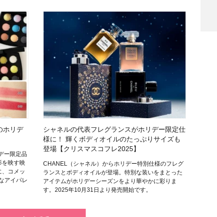
検索
のホリデ
シャネルの代表フレグランスがホリデー限定仕
様に！ 輝くボディオイルのたっぷりサイズも
登場【クリスマスコフレ2025】
デー限定品
影を映す映
CHANEL（シャネル）からホリデー特別仕様のフレグ
に、コメッ
ランスとボディオイルが登場。特別な装いをまとった
別なアイパレ
アイテムがホリデーシーズンをより華やかに彩りま
す。2025年10月31日より発売開始です。