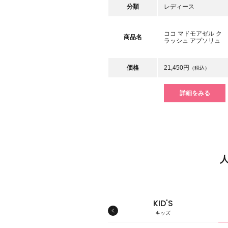
分類
レディース
ココ マドモアゼル ク
商品名
ラッシュ アプソリュ
価格
21,450円
（税込）
詳細をみる
MEN'S
KID'S
メンズ
キッズ