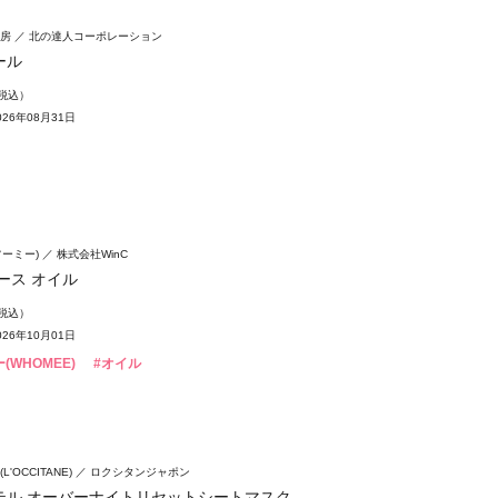
房
北の達人コーポレーション
ール
（税込）
26年08月31日
フーミー)
株式会社WinC
ース オイル
（税込）
26年10月01日
(WHOMEE)
#オイル
'OCCITANE)
ロクシタンジャポン
テル オーバーナイトリセットシートマスク