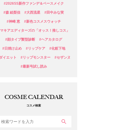
#2026SS新作ファンデ＆ベースメイク
#森 絵梨佳
#大西流星
#田中みな実
#神崎 恵
#新色コスメスウォッチ
#マキアエディターズの「オッス！推しコス」
#顔タイプ髪型診断
#ヘアカタログ
#日焼け止め
#リップケア
#化粧下地
#ダイエット
#リップモンスター
#セザンヌ
#最新号試し読み
COSME CALENDAR
コスメ検索
検索