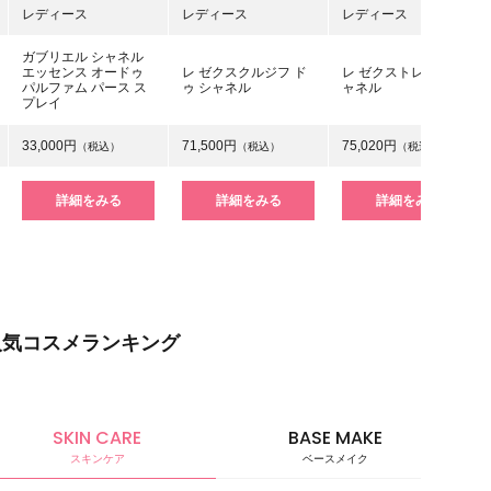
レディース
レディース
レディース
ガブリエル シャネル
エッセンス オードゥ
レ ゼクスクルジフ ド
レ ゼクストレ ドゥ シ
パルファム パース ス
ゥ シャネル
ャネル
プレイ
33,000円
71,500円
75,020円
（税込）
（税込）
（税込）
詳細をみる
詳細をみる
詳細をみる
人気コスメランキング
SKIN CARE
BASE MAKE
スキンケア
ベースメイク