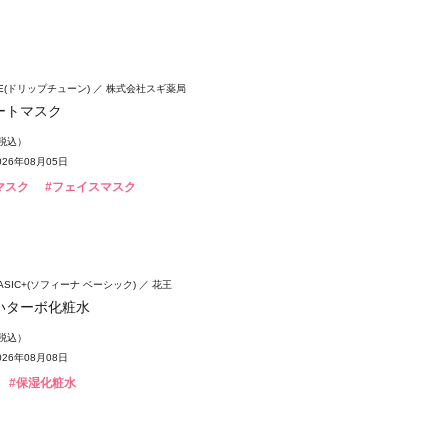
ベースメ
UNE(ドリップチューン)
株式会社スギ薬局
ートマスク
（税込）
26年08月05日
マスク
#フェイスマスク
 BASIC+(ソフィーナ ベーシック)
花王
いターボ化粧水
（税込）
26年08月08日
#保湿化粧水