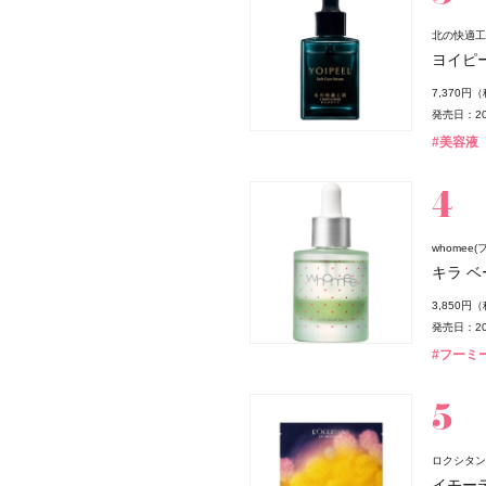
北の快適工
ヨイピ
7,370円
発売日：20
#美容液
whomee(
キラ ベ
3,850円
発売日：20
#フーミー
ロクシタン(L
イモー