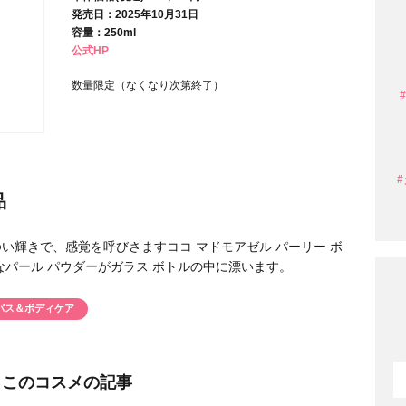
発売日：2025年10月31日
容量：250ml
公式HP
条件から探す
数量限定（なくなり次第終了）
品
輝きで、感覚を呼びさますココ マドモアゼル パーリー ボ
゚ール パウダーがガラス ボトルの中に漂います。
バス＆ボディケア
円 〜
円
このコスメの記事