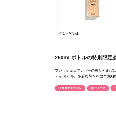
メーカー
ブランド
250mLボトルの特別限定
ジャンル
フレッシュなアンバーの香りとまばゆい
肌質
ディ オイル。多彩な輝きを放つ微細なハ
金額
クリスマスコフレ
ボディケア
アイテム