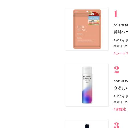
スキンケア
DRIP T
発酵シ
ダー
1,078円
発売日：20
#シート
スパウダー
SOFINA
薬局
うるお
1,430円
発売日：20
#化粧水