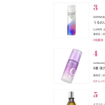
SOFINA
うるお
薬局
1,430円
発売日：20
#化粧水
numbuzi
9番 
発売日：20
#ナンバー
イグニス