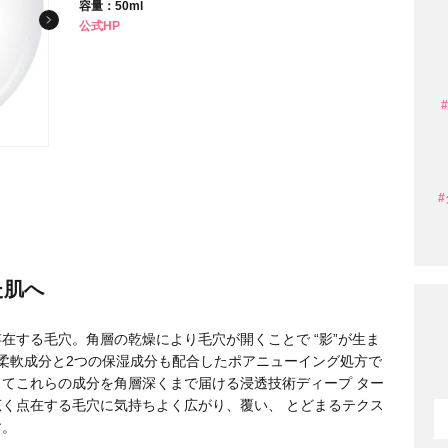
容量：50ml
公式HP
条件から探す
た肌へ
在する毛穴。角層の乾燥により毛穴が開くことで “影”が生ま
柔軟成分と2つの保湿成分も配合したポアニューイング処方で
てこれらの成分を角層深くまで届ける浸透技術ディープ ター
円 〜
円
く点在する毛穴に気持ちよく広がり、覆い、 とどまるテクス
す。