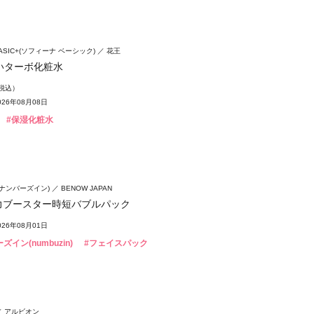
 BASIC+(ソフィーナ ベーシック)
花王
いターボ化粧水
（税込）
26年08月08日
#保湿化粧水
n(ナンバーズイン)
BENOW JAPAN
弾力ブースター時短バブルパック
26年08月01日
ズイン(numbuzin)
#フェイスパック
アルビオン