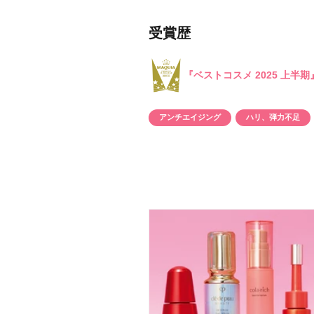
目的・用途
・
悩みなど
受賞歴
発売日
『ベストコスメ 2025 上半
アンチエイジング
ハリ、弾力不足