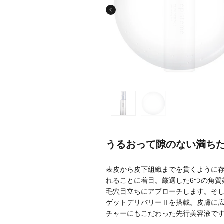
メーカー
ブランド
ジャンル
肌質
うるおって隙のない満ち
金額
表皮から皮下組織までを貫くように存
れることに着目。厳選した6つの角質
毛穴目立ちにアプローチします。そし
ゲットデリバリーⅡを搭載。皮膚に広
アイテム
チャーにもこだわった先行美容液で