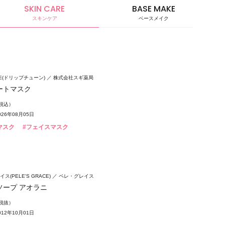
SKIN CARE
BASE MAKE
スキンケア
ベースメイク
ベースメ
UNE(ドリップチューン)
株式会社スギ薬局
ートマスク
（税込）
26年08月05日
マスク
#フェイスマスク
ス(PELE'S GRACE)
ペレ・グレイス
ソープ アオラニ
（税抜）
12年10月01日