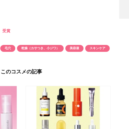
期』受賞
検索
毛穴
乾燥（カサつき、小ジワ）
美容液
スキンケア
このコスメの記事