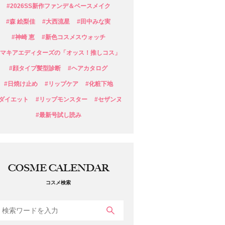
#2026SS新作ファンデ＆ベースメイク
#森 絵梨佳
#大西流星
#田中みな実
#神崎 恵
#新色コスメスウォッチ
#マキアエディターズの「オッス！推しコス」
#顔タイプ髪型診断
#ヘアカタログ
#日焼け止め
#リップケア
#化粧下地
#ダイエット
#リップモンスター
#セザンヌ
#最新号試し読み
COSME CALENDAR
コスメ検索
検索