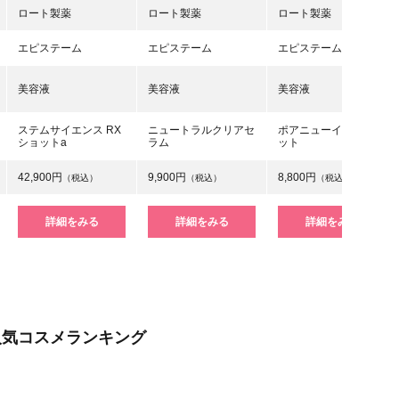
ロート製薬
ロート製薬
ロート製薬
エピステーム
エピステーム
エピステーム
美容液
美容液
美容液
ステムサイエンス RX
ニュートラルクリアセ
ポアニューイングショ
ショットa
ラム
ット
42,900円
9,900円
8,800円
（税込）
（税込）
（税込）
詳細をみる
詳細をみる
詳細をみる
人気コスメランキング