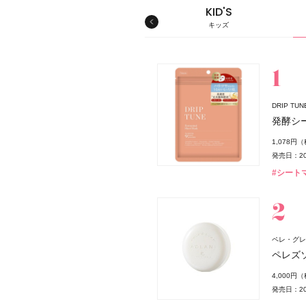
MEN'S
KID'S
メンズ
キッズ
スキンケア
DRIP T
発酵シ
1,078円
発売日：20
#シート
ペレ・グレイ
ペレズ
4,000円
発売日：20