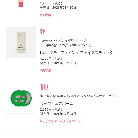
チョコラBB
エーザイ
#美顔器
#美容家電
1,980円（税込）
メロウメルティングチーク
メロウメルティングチーク
インテグレート
キャンメイク
ヴェルヴェーヌアグルム オードトワレ
井田ラボラトリーズ
資生堂
オーガニック ハンドソープ WO
発売日：2026年03月16日
melt(メルト)
チョコラBBリッチ・セラミド
花王
2,420円（税込）
2,420円（税込）
Aesop(イソップ)
イソップ・ジャパン
8,470円（税込）
プロフィニッシュリキッド N
プティパレットアイズ
1,100円（税込）
322円（税込）
#美容液
スムースシャンプー
発売日：2026年07月15日
発売日：2026年07月15日
発売日：2026年07月29日
発売日：2026年03月11日
発売日：2016年10月17日
アンティセシス インテンス ボディクレンザー
1,980円（税込）
1,078円（税込）
1,760円（税込）
nishikawa
西川
#チーク
#チーク
Ｌａ ＣＡＳＴＡ
アルペンローゼ
発売日：2025年08月21日
発売日：2026年03月31日
#ロクシタン(L'OCCITANE)
#フレグランス
#アルジェラン(ARGELAN)
#ハンドケア
6,160円（税込）
発売日：2025年03月15日
#インナーケア
#美容ドリンク
DISM(ディズム)
アンファー
#005 punitoro まくら
発売日：2026年07月21日
ジャパンアロマ ヘアケアセット 桜百花
#インテグレート(INTEGRATE)
#キャンメイク(CANMAKE)
#アイシャドウ
#ファンデーション
#ヘアケア
#シャンプー
AZオイルコントロールクリーム
6,600円（税込）
#イソップ(Aesop)
#ボディケア
4,840円（税込）
Typology Paris(ティポロジーパリ)
2,750円（税込）
発売日：2025年01月29日
#睡眠
発売日：2024年09月25日
Typology Paris(ティポロジーパリ)
TAMBURINS(タンバリンズ)
TAMBURINS(タンバリンズ)
IICOMBINED JAPAN
IICOMBINED JAPAN
CHANEL(シャネル)
#ヘアケア
#シャンプー
CHANEL
イヴ・サンローラン
イヴ・サンローラン・ボーテ
ReFa(リファ)
MTG
L55 - マティファイング フェイススティック
#クリーム
#メンズコスメ
PERFUME CHAMO
PERFUME CHAMO
エレガンス
3CE
ガブリエル シャネル パルファム
日本ロレアル
エレガンス コスメティックス
ケアクラッシュ セラムクリーム
ReFa(リファ)
ReFa Collagen Enrich
MTG
4,000円（税込）
18,600円（税込）
18,600円（税込）
Her lip to(ハーリップトゥ)
heart relation(ハートリレーション)
発売日：2025年09月22日
44,000円（税込）
ラ プードル オートニュアンス
ベルベット リップティント
8,580円（税込）
8,800円（税抜）
MILK PROTEIN SHAMPOO PINK
発売日：2026年06月12日
よーじや
株式会社よーじや
発売日：2017年08月23日
#タンバリンズ(TAMBURINS)
#タンバリンズ(TAMBURINS)
#フレグランス
#フレグランス
ICY MIST - EARLY MORNING -
#美容液
13,200円（税込）
2,530円（税込）
#フレグランス
#香水
1,980円（税込）
M・A・C(マック)
M・A・C
発売日：2026年06月01日
発売日：2026年08月08日
#イヴ・サンローラン(Yves Saint Laurent)
ねむり ピローミスト
#クリーム
2,940円（税込）
発売日：2025年02月28日
DISM(ディズム)
アンファー
発売日：2026年06月27日
スター ステータス ラスターガラス リップスティック デ
#エレガンス(Elegance)
#マットリップ
2,420円（税込）
#ティントリップ
#フェイスパウダー
#リファ(ReFa)
#ヘアケア
GGポアケアフォームマスク
発売日：2025年11月21日
ュオ
#ハーリップトゥ ビューティ(Her lip to BEAUTY)
#ボディミスト
2,750円（税込）
アスタリフト
富士フイルム
6,600円（税込）
#睡眠
#リラクゼーション
SOFINA BASIC+(ソフィーナ ベーシック)
SOFINA BASIC+(ソフィーナ ベーシック)
花王
花王
タリタクム(Talitha Koum)
発売日：2024年09月25日
マッシュビューティーラボ
フローラノーティス ジルスチュアート
発売日：2024年11月01日
アスタリフト ドリンク ピュアコラーゲン 10000
ジルスチュアート ビューティ
コスメデコルテ
コーセー
うるおいターボ化粧水
うるおいターボ化粧水
リップキュアバーム
#美容液
#フェイスマスク
#マック(M･A･C)
#クリスマスコフレ
3,610円（税抜）
ゲラン(Guerlain)
M・A・C(マック)
ゲラン
M・A・C
フローラノーティス ジルスチュアート チョコレート
1,430円（税込）
1,430円（税込）
リペア ネイルセラム
THE ANSWER(ジアンサー)
花王
2,979円（税込）
発売日：2014年09月24日
発売日：2026年08月08日
発売日：2026年08月08日
melt(メルト)
花王
発売日：2026年07月24日
コスモス オードパルファン
パリュール ゴールド スキン セロム フルイド
ラスターガラス ステインガラス リップ ティント
4,400円（税込）
EXモイストヘアトリートメント
発売日：2025年04月16日
4,180円（税込）
#化粧水
#化粧水
#保湿化粧水
#保湿化粧水
つる肌ピーリングバス
#リップケア
#リップバーム
14,300円（税込）
4,070円（税込）
1,760円（税込）
発売日：2022年01月26日
発売日：2026年08月01日
発売日：2026年07月03日
#コスメデコルテ(DECORTÉ)
#ネイルケア
発売日：2026年09月12日
発売日：2024年11月02日
DISM(ディズム)
アンファー
クリニーク
クリニーク ラボラトリーズ
#フローラノーティス ジルスチュアート（Flora Notis JILL
#ゲラン(Guerlain)
#マック(M･A･C)
#リップ
#ファンデーション
#入浴剤
#ヘアケア
#入浴
#トリートメント
RETIリンクアップクリーム
STUART）