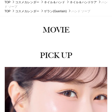
マイ ハッピー セット
TOP
コスメカレンダー
ネイル＆ハンド
ネイル＆ハンドケア
ハン
3,410円（税込）
#フレグランス
5,500円（税抜）
ド ソープ
発売日：2024年09月25日
発売日：2021年02月26日
TOP
コスメカレンダー
ゲラン(Guerlain)
ハンド ソープ
#クリーム
#アイクリーム
#クリニーク(CLINIQUE)
#香水
MOVIE
PICK UP
ピックアップ