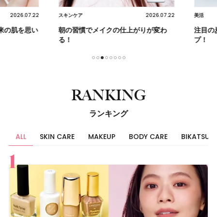
2026.07.22
2026.07.22
スキンケア
美活
の肌を思い
朝の習慣でメイクの仕上がりが変わ
注目の炭
る！
プ！
1
2
3
4
5
6
7
8
RANKING
ランキング
ALL
SKIN CARE
MAKEUP
BODY CARE
BIKATSU
すべて
スキンケア
メイク
ボディケア
美活
ヘア
ライフスタイル
ビューティーズ