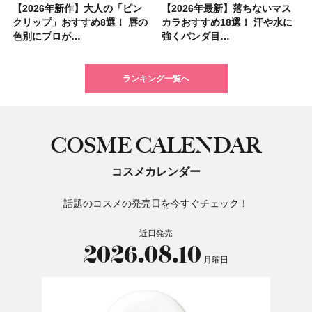
【2026年新作】大人の「ピン
【クリスマスコフレ2026】ク
【2026年最新】落ちないマス
【石井美保さん・50歳のボディ
【石井美保さんのおすすめお菓
【2026年夏】小顔に見えるボ
【ILLIT（アイリット）ライブ
【ルナソルアイシャドウ】アイ
【2026年最新】落ちないマス
【2026夏】「大人のニキビケ
シャネルの新作リップ「ルージ
【ニベア】美容液リップクリー
【40代以上におすすめのプロテ
【最新】髪のうねり・広がり・
【無印良品】スキンケア×衣料
ツヤ好きの人生チーク！エナモ
クリップ」おすすめ8選！ 唇の
リニークのホリデーコフレを一
カラおすすめ18選！ 汗や水に
ケア愛用品16選】首・手・バス
子＆お茶10選】手土産にもぴっ
ブの髪型37選！ レイヤー・切
レポ】TOYOTA ARENA
カラーレーションN新色・限定
カラおすすめ18選！ 汗や水に
ア」ランキングTOP5！＜マキ
ュ ココ イドゥラ グロス」全15
ム＆ボディスクラブが新登場！
イン10選】美と健康に不可欠な
くせ毛におすすめのシャンプー
素材の最強タッグで実現！ 着
ル メロウメルティングチーク
色別にプロが…
挙紹介！ 人気…
強くパンダ目…
トのパーツケ…
たり
りっぱなしな…
TOKY…
色をイエベ・ブ…
強くパンダ目…
アビューティ…
色スウォッ…
大人気の色付き…
タンパク質を…
17選
るだけで保湿でき…
限定〈102 ロ…
ランキング一覧へ
COSME CALENDAR
コスメカレンダー
話題のコスメの発売日を今すぐチェック！
近日発売
2026.08.10
月曜日