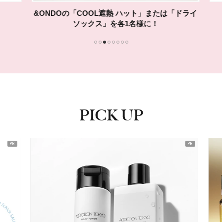
&ONDOの「COOL遮熱 ハット」または「ドライ
ソックス」を各1名様に！
1
2
3
4
5
6
7
8
PICK UP
ピックアップ