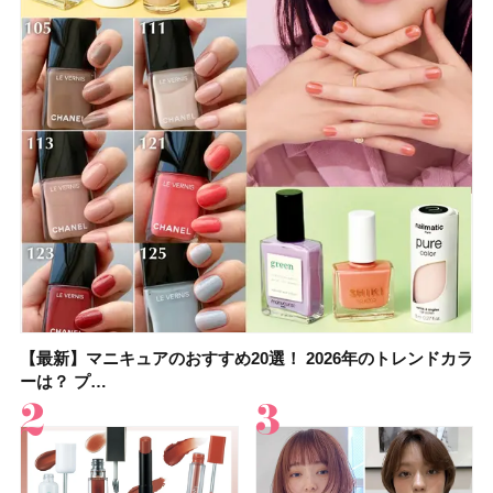
【最新】マニキュアのおすすめ20選！ 2026年のトレンドカラ
大野真理子さんのリピ買い「ブライトニング」14選！ 透明肌
【最新】マニキュアのおすすめ20選！ 2026年のトレンドカラ
【2026夏】「香水・フレグランス」ランキングTOP5！＜美
【板野友美さんの美活】「実はうねりやすいクセ毛なんで
【2026年夏】40代におすすめの髪型30選！ 若く見える・手
【フォロー＆いいねで当たる】中国割烹旅館 掬水亭の宿泊券
【セザンヌ】「ブライトカラーシーラー」新色グリーンが8/7
ーは？ プ…
の秘訣を公開
ーは？ プ…
容マニア・マ…
す」美しいロングヘア…
入れが楽な…
を1組2名様にプ…
に発売｜既存色…