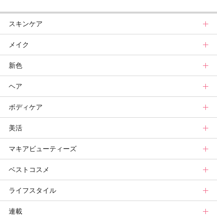
スキンケア
メイク
スキンケアトップ
新色
ニュース
メイクトップ
ヘア
スキンケアまとめ
ニュース
新色トップ
ボディケア
スキンケア診断
メイクまとめ
クリスマスコフレ
ヘアトップ
美活
ベースメイクカタログ
秋新色
ニュース
ボディケアトップ
マキアビューティーズ
メイク診断
新色コスメスウォッチ
ヘアカタログ
ニュース
美活トップ
ベストコスメ
ビューティ速報
ヘアまとめ
ボディケアまとめ
美活グランプリ
マキアビューティーズトップ
ライフスタイル
ヘア診断
ボディケア診断
ヘルスケア・ダイエット
TOPビューティーズ一覧
ベストコスメトップ
連載
ビューティーズ一覧
ベストコスメ
ライフスタイルトップ