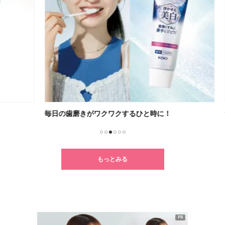
毎日の歯磨きがワクワクするひと時に！
無重
1
2
3
4
5
6
もっとみる
PR