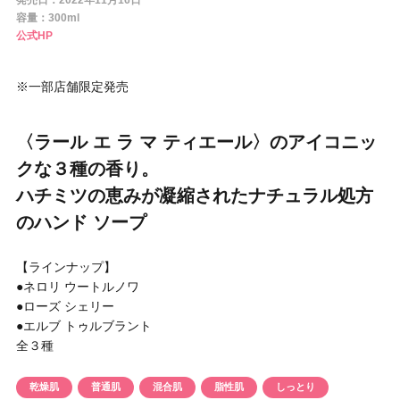
発売日：2022年11月16日
円 〜
円
容量：300ml
公式HP
アイテム
※一部店舗限定発売
目的・用途
・
悩みなど
〈ラール エ ラ マ ティエール〉のアイコニッ
発売日
クな３種の香り。
ハチミツの恵みが凝縮されたナチュラル処方
検索
のハンド ソープ
【ラインナップ】
●ネロリ ウートルノワ
●ローズ シェリー
●エルブ トゥルブラント
全３種
乾燥肌
普通肌
混合肌
脂性肌
しっとり