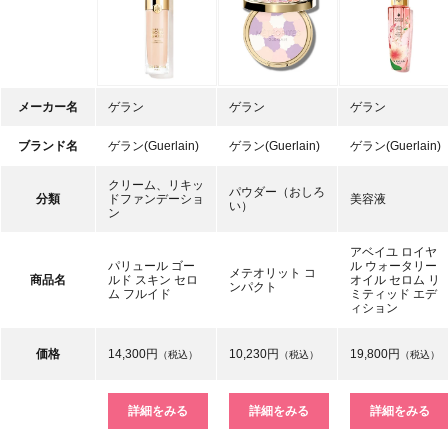
メーカー名
ゲラン
ゲラン
ゲラン
ブランド名
ゲラン(Guerlain)
ゲラン(Guerlain)
ゲラン(Guerlain)
クリーム、リキッ
パウダー（おしろ
分類
ドファンデーショ
美容液
い）
ン
アベイユ ロイヤ
パリュール ゴー
ル ウォータリー
メテオリット コ
商品名
ルド スキン セロ
オイル セロム リ
ンパクト
ム フルイド
ミティッド エデ
ィション
価格
14,300円
10,230円
19,800円
（税込）
（税込）
（税込）
詳細をみる
詳細をみる
詳細をみる