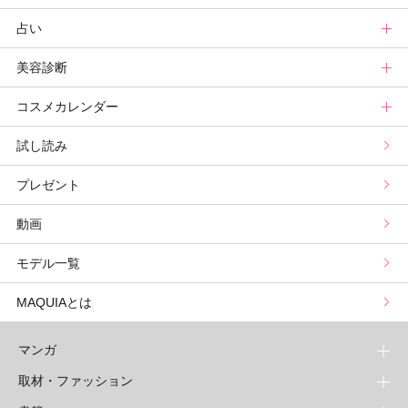
占い
記事ランキング
読者ベスコス
ニュース
連載トップ
美容診断
メンバーランキング
プチプラコスメグランプリ
ライフスタイルまとめ
マキアエディターズのオッス！推しコス
占いトップ
コスメカレンダー
ブライトニング・UVグランプリ
ライフスタイル診断
小林ひろ美のキレイはかけ算
Keikoの月星座占い
美容診断トップ
試し読み
プリュスベスコス
小田ユイコのマニアックビューティREPORT
三島キアリーの12星座別 恋愛運&美容運
パーソナルカラー診断
コスメカレンダートップ
プレゼント
野毛まゆりの実況野毛Channel
動物キャラナビ占い
顔タイプ髪型診断
検索
動画
星谷菜々の美に効くスイーツ
ムーン・リーの運を呼び寄せる香り
モデル一覧
山本舞香のBeauty Script
MAQUIAとは
マンガ
取材・ファッション
少年マンガ
週刊少年ジャンプ