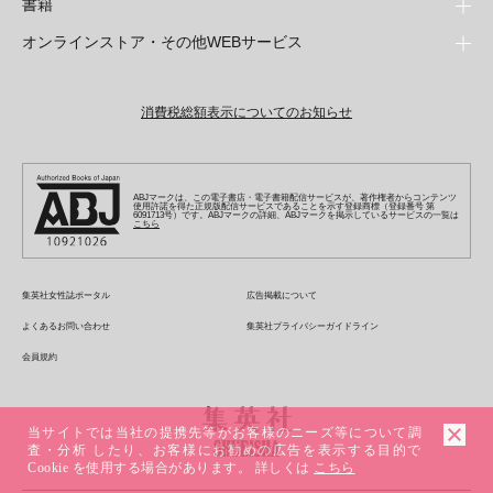
書籍
青年マンガ
ファッション・美容
ジャンプSQ
少年ジャンプ+
Seventeen
オンラインストア・その他WEBサービス
少女マンガ
芸能・情報・スポーツ
文芸・文庫・総合
Vジャンプ
ジャンプTOON
non-no
ジャンプTOON
Myojo
すばる
女性マンガ
学芸・ノンフィクション・新書
オンラインストア
最強ジャンプ
ZEBRACK
BAILA
ZEBRACK
週プレNEWS
小説すばる
ジャンプTOON
1日5分で、明日は変わる よみタイ yomitai
OTO
消費税総額表示についてのお知らせ
ライトノベル・ノベライズ
その他WEBサービス
少年ジャンプ+
S-MANGA
MAQUIA
S-MANGA
週プレ グラジャパ!
集英社 文芸ステーション
ZEBRACK
集英社学芸部 - 学芸・ノンフィクション
SHUEISHA MANGA-ART HERITAGE
ジャンプTOON
集英社オレンジ文庫
集英社アドナビ
キッズ
集英社ジャンプリミックス
SPUR
集英社コミック文庫
Sportiva
web 集英社文庫
S-MANGA
集英社ビジネス書
ジャンプキャラクターズストア
ZEBRACK
JUMP j-BOOKS
集英社エディターズ・ラボ
集英社コミック文庫
LEE
集英社みらい文庫
りぼん
パラスポ
青春と読書
集英社コミック文庫
集英社新書
HAPPY PLUS STORE
ABJマークは、この電子書店・電子書籍配信サービスが、著作権者からコンテンツ
ジャンプルーキー！
ダッシュエックス文庫公式サイト
使用許諾を得た正規版配信サービスであることを示す登録商標（登録番号 第
週刊ヤングジャンプ
eclat
集英社の児童図書 S-KIDS.LAND
6091713号）です。ABJマークの詳細、ABJマークを掲示しているサービスの一覧は
マーガレット
アジア人物史
こちら
マンガMee公式サイト
集英社新書プラス - 知の水先案内人
SHUEISHA VOX
S-MANGA
集英社Webマガジン コバルト
ヤングジャンプ定期購読デジタル
T JAPAN
別冊マーガレット
リマコミ
kotoba
LEEマルシェ
集英社ジャンプリミックス
シフォン文庫
ヤンジャン！
HAPPY PLUS ONE
マンガMee公式サイト
マンガMeets
e!集英社
SHOP Marisol
集英社コミック文庫
集英社女性誌ポータル
広告掲載について
となりのヤングジャンプ
MEN'S NON-NO
リマコミ
Cookie
情報・知識＆オピニオン imidas
eclat premium
よくあるお問い合わせ
集英社プライバシーガイドライン
グランドジャンプ
UOMO
マンガMeets
Cocohana
mirabella
会員規約
ウルトラジャンプ
集英社オンライン
office YOU
mirabella homme
zakka market
当サイトでは当社の提携先等がお客様のニーズ等について調
査・分析 したり、お客様にお勧めの広告を表示する目的で
Cookie を使用する場合があります。 詳しくは
こちら