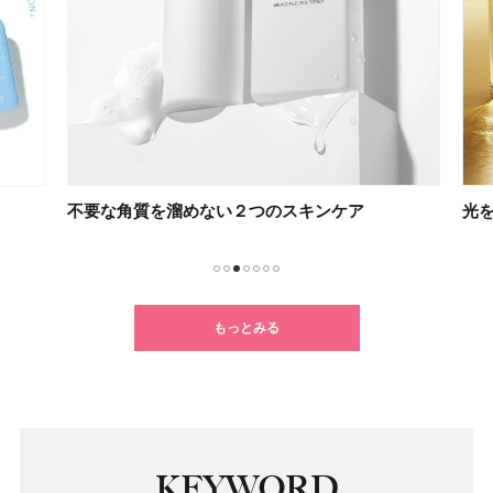
不要な角質を溜めない２つのスキンケア
光を
1
2
3
4
5
6
7
もっとみる
KEYWORD