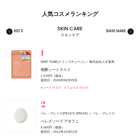
人気コスメランキング
SKIN CARE
KID'S
BASE MAKE
MAKE
スキンケア
スキンケア
ベースメイク
メイクアップ
ネイル＆ハンド
バス＆ボディケア
ヘアケア
フレグランス
キット
リラクゼーション
健康食品、ドリンク
美容ギア
メンズ
キッズ
DRIP TUNE(ドリップチューン)
株式会社スギ薬局
セザンヌ(CEZANNE)
セザンヌ(CEZANNE)
サリー ハンセン
ロクシタン(L'OCCITANE)
THE ANSWER(ジアンサー)
TAMBURINS(タンバリンズ)
キールズ
イグニス
GYURUTT(ギュルット)
セザンヌ(CEZANNE)
ジョー マローン ロンドン(JO MALONE LONDON)
セザンヌ(CEZANNE)
日本ロレアル
アルビオン
サリー ハンセン
セザンヌ化粧品
セザンヌ化粧品
セザンヌ化粧品
セザンヌ化粧品
ロクシタンジャポン
花王
IICOMBINED JAPAN
発酵シートマスク
株式会社スタイリングライフ・ホールディングス BCL カンパニー
ジョー マローン ロンドン
ブライトカラーシーラー
ウォータリーティントリップ
スーパー ストレングス ディフェンス
ヴェルヴェーヌアグルム パフュームド シャワージェル
ジアンサー シャンプー C1‐01
PERFUME CHAMO
ハンド&リップ ミニギフトセット
ナイトウェル ベッドサイド ミスト
ブライトカラーシーラー
ブライトカラーシーラー
1,078円（税込）
つぶつぶサプリ
ブラック シダーウッド & ジュニパー アフターシェーブ ロ
748円（税込）
660円（税込）
1,650円（税込）
3,960円（税込）
発売日：2026年03月02日
18,600円（税込）
2,750円（税込）
3,850円（税込）
748円（税込）
748円（税込）
発売日：2026年08月05日
ョン
発売日：2026年08月07日
発売日：2026年08月07日
発売日：2025年01月17日
発売日：2026年07月29日
発売日：2026年12月03日
発売日：2024年11月17日
発売日：2026年08月07日
発売日：2026年08月07日
7,344円（税込）
#シャンプー
#タンバリンズ(TAMBURINS)
#フレグランス
#シートマスク
#フェイスマスク
発売日：2026年09月02日
9,460円（税込）
#セザンヌ(CEZANNE)
#セザンヌ(CEZANNE)
#ネイル
#ロクシタン(L'OCCITANE)
#キールズ(Kiehl's)
#イグニス(IGNIS)
#セザンヌ(CEZANNE)
#セザンヌ(CEZANNE)
#セルフネイル
#ルームフレグランス
#クリスマスコフレ
#コンシーラー
#リップ
#コンシーラー
#コンシーラー
#ボディケア
発売日：2026年04月24日
#インナーケア
#インナービューティー
#ジョーマローンロンドン(JO MALONE LONDON)
#化粧水
SALONIA
ロクシタン(L'OCCITANE)
I-ne
ロクシタンジャポン
ペレ・グレイス(PELE'S GRACE)
ペレ・グレイス
チャコット(Chacott)
ちふれ
CoenRich(コエンリッチ)
ロクシタン(L'OCCITANE)
クリニーク
イヴ・サンローラン
セザンヌ(CEZANNE)
セザンヌ(CEZANNE)
ちふれ化粧品
クリニーク ラボラトリーズ
イヴ・サンローラン・ボーテ
チャコット
セザンヌ化粧品
セザンヌ化粧品
コーセーコスメポート
ロクシタンジャポン
グロッシーケア メタルカッサコーム
ラヴァンド オードトワレ
ペレズソープ アオラニ
PHARMANEX
ニュー スキン ジャパン
コンプレクションクリエイター N
チーク プライマー
薬用エクストラガード ハンドクリーム ポケモンスペシ
ラヴァンド パフュームド シャワージェル
チーク ポップ デュオ バレリーナ & パンジー セット 27
ル ヴェスティエール デ パルファム〈キャンドル〉
ウォータリーティントリップ
ウォータリーティントリップ
2,970円（税込）
8,470円（税込）
4,000円（税抜）
オードメディカオム(EAUDE MEDICA homme)
桃谷順天館
アイアン エッセンシャルズ
ャルパッケージ
2,750円（税込）
990円（税込）
3,960円（税込）
発売日：2026年08月03日
発売日：2026年07月01日
6,600円（税込）
13,530円（税込）
660円（税込）
660円（税込）
発売日：2012年10月01日
薬用アクネケアゲル
発売日：2026年04月14日
発売日：2026年08月10日
発売日：2026年07月01日
発売日：2026年10月30日
発売日：2022年12月01日
発売日：2026年08月07日
発売日：2026年08月07日
3,290円（税抜）
発売日：2026年08月03日
#ツール
#ロクシタン(L'OCCITANE)
#フレグランス