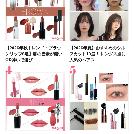
【2026年秋トレンド・ブラウ
【石井美保さん】おすすめの
【2026年秋トレンド・ブラウ
【2026年】ボディ用日焼け止
【簡単・夏バテ防止レシピ12
【2026年夏】おすすめのウル
【鈴木えみさんの愛用品30選】
【セザンヌ】8/7新色追加！
【2026年夏】おすすめのウル
【上田竜也さんのマイベストコ
【2026年新作】大人の「ピン
【クリスマスコフレ2026】
【美容系・伊能忠敬界隈】上西
【2026年夏】おすすめの髪型
【橋本環奈さんの美容Q&A】
【スック2026新作】秋コレク
ンリップ8選】唇の色素が濃い
「ブライトニング」11選！ ス
ンリップ8選】唇の色素が濃い
めUVのおすすめ20選！ この夏
選】食欲がない日にもおすす
フカット10選！ レングス別に
コスメ・スキンケア・ヘアケア
「ウォータリーティントリップ
フカット10選！ レングス別に
スメ５選】大人になって開眼し
クリップ」おすすめ8選！ 唇の
HACCIのホリデーギフトが豪華
星来さんは5年間1日1万歩を継
36選！ショート・ボブ・ミディ
顔用コスメで全身ケア！「お尻
ションを全品スウォッチ&イエ
OR薄いで選び…
キンケアからサプ…
OR薄いで選び…
注目の人気…
め！ さっぱりご飯…
人気のヘアス…
etc.お気に…
」10モモピュ…
人気のヘアス…
たからこそ愛が深…
色別にプロが…
すぎると話題…
続！ 歩くとき…
アム・ロング…
や脚も喜んでくれ…
ベブルベ分け！