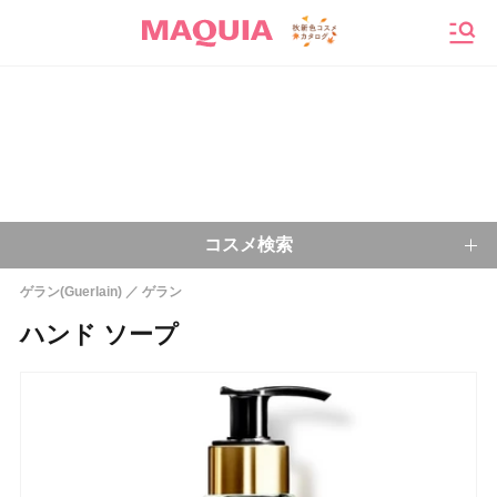
メニ
コスメ検索
ゲラン(Guerlain)
ゲラン
キーワードから探す
ハンド ソープ
検索
今注目のキーワード：
乾燥肌
ベースメイク
アイシャドウ
プチプラコスメ