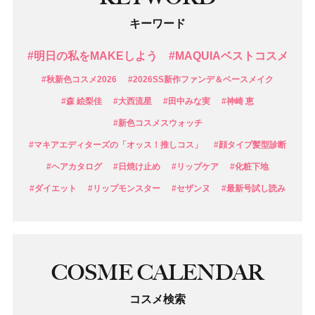
キーワード
#明日の私をMAKEしよう
#MAQUIAベストコスメ
#秋新色コスメ2026
#2026SS新作ファンデ＆ベースメイク
#森 絵梨佳
#大西流星
#田中みな実
#神崎 恵
#新色コスメスウォッチ
#マキアエディターズの「オッス！推しコス」
#顔タイプ髪型診断
#ヘアカタログ
#日焼け止め
#リップケア
#化粧下地
#ダイエット
#リップモンスター
#セザンヌ
#最新号試し読み
COSME CALENDAR
コスメ検索