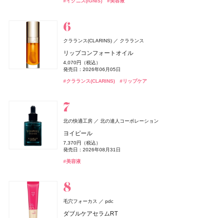
#イグニス(IGNIS)
ReFa Aira MIRROR COMB
#美容液
発売日：2026年04月03日
オードメディカオム(EAUDE MEDICA homme)
桃谷順天館
発売日：2025年11月28日
発売日：2026年10月07日
発売日：2025年07月14日
セット 06 グレープフィグ
1,430円（税込）
2,420円（税込）
2,420円（税込）
7,700円（税込）
7,700円（税込）
3,960円（税込）
#ボディケア
薬用アクネケアBB
#パラドゥ(Parado)
#ネイル
発売日：2025年02月08日
発売日：2026年07月15日
発売日：2026年04月01日
#ジバンシイ(GIVENCHY)
発売日：2026年09月04日
発売日：2026年09月04日
#フレグランス
発売日：2026年07月22日
1,760円（税込）
#ダイエット
#ダイエット食品
発売日：2026年08月28日
2,530円（税込）
#ビオレ(Biore)
#チーク
#雪肌精
#ルナソル(LUNASOL)
#ルナソル(LUNASOL)
#UV
#日焼け止め
#アイシャドウ
#アイシャドウ
#リファ(ReFa)
#ツール
発売日：2021年10月04日
#ロムアンド(rom＆nd)
#リップ
クラランス(CLARINS)
クラランス
#BBクリーム
リップコンフォートオイル
BAKUNE
TENTIAL
パラドゥ(Parado)
パラドゥ
CHANEL(シャネル)
CHANEL
Teaflex(ティーフレックス)
I-ne
4,070円（税込）
BAKUNE パイル
スポンジリムーバー
セザンヌ(CEZANNE)
オペラ
CHANEL(シャネル)
レ ゼクストレ ドゥ シャネル パース スプレイ セット
ペレ・グレイス(PELE'S GRACE)
ペレ・グレイス(PELE'S GRACE)
イミュ
CHANEL
セザンヌ化粧品
ペレ・グレイス
ペレ・グレイス
発売日：2026年06月05日
スティーブンノル コレクション
スリムクレンズ グリーンティー【機能性表示食品】
コーセー
25,960円（税込）
ジョンマスターオーガニック(john masters organics)
440円（税込）
93,830円（税込）
皮脂テカリ防止下地50
グロウリップティント
チャンス オー スプランディド ハンド&ボディ リクィッ
ペレズソープ アオラニ
ペレズソープ アオラニ
2,376円（税込）
#クラランス(CLARINS)
スムース ストレート シャンプー
#リップケア
ジョー マローン ロンドン(JO MALONE LONDON)
ジョンマスターオーガニックグループ
発売日：2019年11月04日
発売日：2026年06月19日
発売日：2025年02月24日
#睡眠
#リラックス
ド ソープ
858円（税込）
1,980円（税込）
4,000円（税抜）
4,000円（税抜）
ジョー マローン ロンドン
1,760円（税込）
2026 hair care gift
#パラドゥ(Parado)
#ネイル
発売日：2026年03月04日
発売日：2026年08月20日
#シャネル(CHANEL)
発売日：2012年10月01日
発売日：2012年10月01日
#フレグランス
13,750円（税込）
発売日：2026年03月16日
#ダイエット
#お茶
ブラック シダーウッド & ジュニパー シェービング クリ
発売日：2026年01月09日
6,940円（税込）
#セザンヌ(CEZANNE)
#オペラ(OPERA)
#リップ
#化粧下地
#スティーブン・ノル(STEPHEN KNOLL)
#シャンプー
ーム
発売日：2025年12月26日
#シャネル(CHANEL)
#ボディケア
北の快適工房
北の達人コーポレーション
9,460円（税込）
#ジョンマスターオーガニック(john masters organics)
newmine(ニューミン)
西川
発売日：2026年04月24日
ヨイピール
&be(アンドビー)
&be(アンドビー)
Clue(クルー)
Clue(クルー)
CoenRich(コエンリッチ)
コーセーコスメポート
Diptyque
#ヘアケア
Diptyque Japan
Remii(レミィ)
株式会社ブラウレミィ
ピローケース
#ジョーマローンロンドン(JO MALONE LONDON)
#クリーム
7,370円（税込）
リップカラーデュオ
リップカラーデュオ
ザ プレミアム 薬用リンクルホワイト ハンドクリーム 金
アリィー
NARS
Diptyque オー ド トワレ フルール ドゥ ポー
NARS JAPAN
カネボウ化粧品
6,600円（税込）
発売日：2026年08月31日
Straine(ストレイン)
プラチナ水素サプリ
Aiロボティクス株式会社
1,980円（税込）
1,980円（税込）
木犀の香り ポケモンスペシャルパッケージ
SHIRO
シロ
18,700円（税込）
クロノビューティ フラットスムースフィルターUV
インセイシャブル リキッドブラッシュ
9,720円（税込）
#美容液
SOFT STRAIGHT SHAMPOO
発売日：2026年08月03日
発売日：2026年08月03日
発売日：2025年08月07日
発売日：2026年08月03日
発売日：2025年01月23日
SALT & WAVES ボディミスト エクストラクール
2,178円（税込）
5,390円（税込）
1,980円（税込）
#アンドビー(＆be)
#アンドビー(＆be)
#リップ
#リップ
クレ・ド・ポー ボーテ
clé de peau BEAUTÉ
発売日：2026年01月31日
発売日：2026年08月05日
#フレグランス
#香水
#ハンドクリーム
#ハンドケア
4,510円（税込）
発売日：2026年04月01日
#サプリ
#腸活
DISM(ディズム)
アンファー
発売日：2026年07月23日
コフレシナクティフ 2025
#アリィー(ALLIE)
#ナーズ(NARS)
#チーク
#化粧下地
#シャンプー
Keeps(キープス)
西川
EMS EER メディスキンケアデバイス
#シロ(SHIRO)
#ミスト
61,600円（税込）
毛穴フォーカス
pdc
Keeps クッション for beauty
35,200円（税込）
発売日：2025年04月21日
発売日：2024年10月23日
14,300円（税込）
ダブルケアセラムRT
Enamor(エナモル)
Enamor(エナモル)
Dcyua(ディキュア)
Dcyua(ディキュア)
ロクシタン(L'OCCITANE)
#クレ・ド・ポー・ボーテ(cle de peau Beaute)
ロクシタンジャポン
#スキンケア
アルジェラン
カラーズ