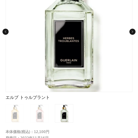
条件から探す
メーカー
ブランド
ジャンル
ネロリ ウートルノワ
ローズ シェリー
エルブ トゥルブラント
肌質
金額
本体価格(税込)：12,100円