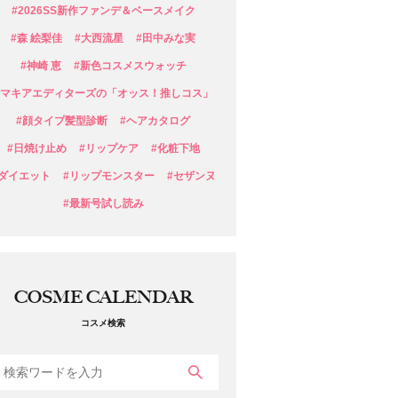
#2026SS新作ファンデ＆ベースメイク
#森 絵梨佳
#大西流星
#田中みな実
#神崎 恵
#新色コスメスウォッチ
#マキアエディターズの「オッス！推しコス」
#顔タイプ髪型診断
#ヘアカタログ
#日焼け止め
#リップケア
#化粧下地
#ダイエット
#リップモンスター
#セザンヌ
#最新号試し読み
COSME CALENDAR
コスメ検索
検索