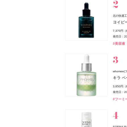
北の快適工
ヨイピ
7,370円
発売日：20
#美容液
whomee(
キラ ベ
3,850円
発売日：20
#フーミー
SOFINA