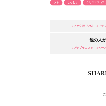
ツヤ
しっとり
クリスマスコフ
目的・用途
・
悩みなど
発売日
#マック(M･A･C)
#リッ
他の人
#プチプラコスメ
#ベー
SHAR