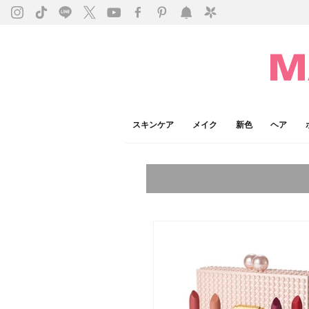
スキンケア
メイク
新色
ヘア
今注目のキーワード：
乾燥