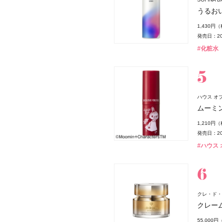
うるお
1,430円
発売日：20
#化粧水
ョン
ハウス オブ 
ムーミン
1,210円
発売日：20
#ハウス オ
クレ・ド・
クレー
 ボン ミン レヨナント》
55,000