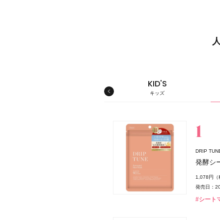
MEN'S
KID'S
メンズ
キッズ
スキンケア
DRIP T
薬局
発酵シ
1,078円
発売日：20
#シート