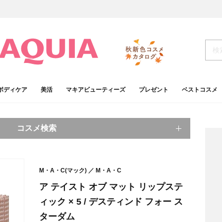
ボディケア
美活
マキアビューティーズ
プレゼント
ベストコスメ
コスメ検索
キーワードから探す
M・A・C(マック)
M・A・C
検索
ア テイスト オブ マット リップステ
ィック × 5 / デスティンド フォー ス
肌
ベースメイク
ターダム
アイシャドウ
プチプラコスメ