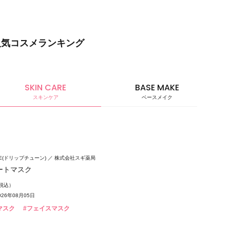
人気コスメランキング
SKIN CARE
BASE MAKE
スキンケア
ベースメイク
ベースメ
UNE(ドリップチューン)
株式会社スギ薬局
ートマスク
（税込）
26年08月05日
マスク
#フェイスマスク