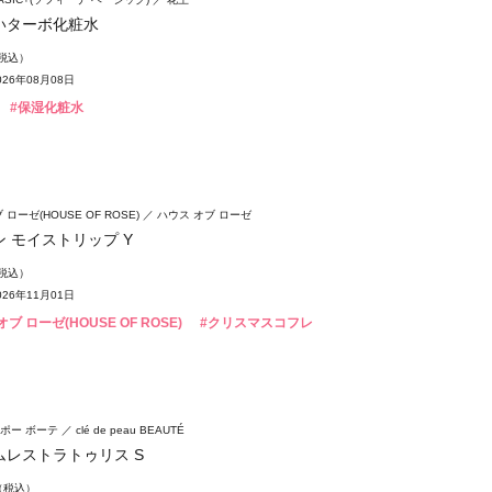
いターボ化粧水
（税込）
26年08月08日
#保湿化粧水
ローゼ(HOUSE OF ROSE)
ハウス オブ ローゼ
 モイストリップ Y
（税込）
26年11月01日
ブ ローゼ(HOUSE OF ROSE)
#クリスマスコフレ
ポー ボーテ
clé de peau BEAUTÉ
ムレストラトゥリス S
円（税込）