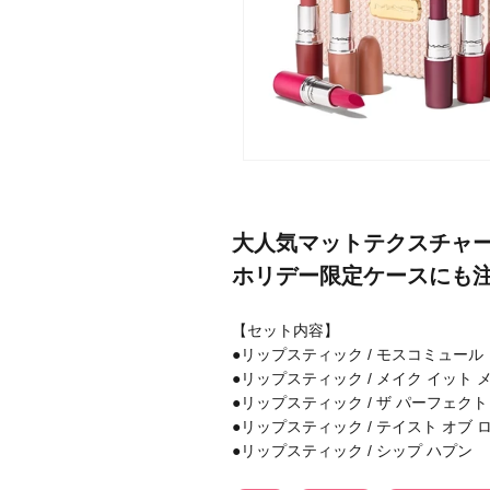
メーカー
ブランド
大人気マットテクスチャ
ジャンル
ホリデー限定ケースにも
肌質
【セット内容】
●リップスティック / モスコミュール
金額
●リップスティック / メイク イット 
●リップスティック / ザ パーフェクト
●リップスティック / テイスト オブ 
●リップスティック / シップ ハプン
アイテム