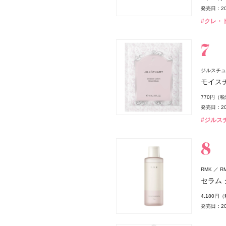
発売日：20
#クレ・ド・
ー
ジルスチュ
モイス
770円（
発売日：20
#ジルスチ
#クリスマスコフレ
RMK
RM
セラム
4,180円
発売日：20