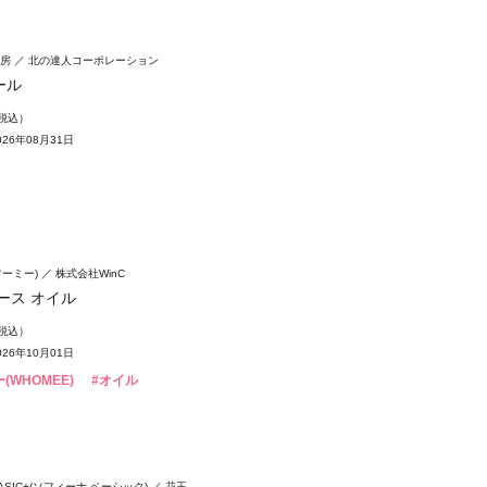
房
北の達人コーポレーション
ール
（税込）
26年08月31日
フーミー)
株式会社WinC
ース オイル
（税込）
26年10月01日
(WHOMEE)
#オイル
 BASIC+(ソフィーナ ベーシック)
花王