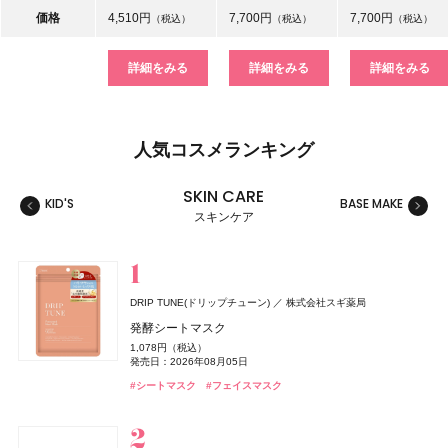
価格
4,510円
7,700円
7,700円
（税込）
（税込）
（税込）
詳細をみる
詳細をみる
詳細をみる
人気コスメランキング
SKIN CARE
KID'S
BASE MAKE
MAKE
スキンケア
スキンケア
ベースメイク
メイクアップ
ネイル＆ハンド
バス＆ボディケア
ヘアケア
フレグランス
キット
リラクゼーション
健康食品、ドリンク
美容ギア
メンズ
キッズ
DRIP TUNE(ドリップチューン)
株式会社スギ薬局
セザンヌ(CEZANNE)
セザンヌ(CEZANNE)
サリー ハンセン
ロクシタン(L'OCCITANE)
THE ANSWER(ジアンサー)
TAMBURINS(タンバリンズ)
キールズ
イグニス
GYURUTT(ギュルット)
セザンヌ(CEZANNE)
ジョー マローン ロンドン(JO MALONE LONDON)
セザンヌ(CEZANNE)
日本ロレアル
アルビオン
サリー ハンセン
セザンヌ化粧品
セザンヌ化粧品
セザンヌ化粧品
セザンヌ化粧品
ロクシタンジャポン
花王
IICOMBINED JAPAN
発酵シートマスク
株式会社スタイリングライフ・ホールディングス BCL カンパニー
ジョー マローン ロンドン
ブライトカラーシーラー
ウォータリーティントリップ
スーパー ストレングス ディフェンス
ヴェルヴェーヌアグルム パフュームド シャワージェル
ジアンサー シャンプー C1‐01
PERFUME CHAMO
ハンド&リップ ミニギフトセット
ナイトウェル ベッドサイド ミスト
ブライトカラーシーラー
ブライトカラーシーラー
1,078円（税込）
つぶつぶサプリ
ブラック シダーウッド & ジュニパー アフターシェーブ ロ
748円（税込）
660円（税込）
1,650円（税込）
3,960円（税込）
発売日：2026年03月02日
18,600円（税込）
2,750円（税込）
3,850円（税込）
748円（税込）
748円（税込）
発売日：2026年08月05日
ョン
発売日：2026年08月07日
発売日：2026年08月07日
発売日：2025年01月17日
発売日：2026年07月29日
発売日：2026年12月03日
発売日：2024年11月17日
発売日：2026年08月07日
発売日：2026年08月07日
7,344円（税込）
#シャンプー
#タンバリンズ(TAMBURINS)
#フレグランス
#シートマスク
#フェイスマスク
発売日：2026年09月02日
9,460円（税込）
#セザンヌ(CEZANNE)
#セザンヌ(CEZANNE)
#ネイル
#ロクシタン(L'OCCITANE)
#キールズ(Kiehl's)
#イグニス(IGNIS)
#セザンヌ(CEZANNE)
#セザンヌ(CEZANNE)
#セルフネイル
#ルームフレグランス
#クリスマスコフレ
#コンシーラー
#リップ
#コンシーラー
#コンシーラー
#ボディケア
発売日：2026年04月24日
#インナーケア
#インナービューティー
#ジョーマローンロンドン(JO MALONE LONDON)
#化粧水