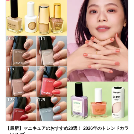
【最新】マニキュアのおすすめ20選！ 2026年のトレンドカラ
大野真理子さんのリピ買い「ブライトニング」14選！ 透明肌
【最新】マニキュアのおすすめ20選！ 2026年のトレンドカラ
【2026夏】「香水・フレグランス」ランキングTOP5！＜美
【板野友美さんの美活】「実はうねりやすいクセ毛なんで
【2026年夏】40代におすすめの髪型30選！ 若く見える・手
【フォロー＆いいねで当たる】中国割烹旅館 掬水亭の宿泊券
【セザンヌ】「ブライトカラーシーラー」新色グリーンが8/7