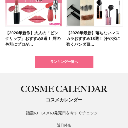
【2026年新作】大人の「ピン
【クリスマスコフレ2026】ク
【2026年最新】落ちないマス
【石井美保さん・50歳のボディ
【石井美保さんのおすすめお菓
【2026年夏】小顔に見えるボ
【ILLIT（アイリット）ライブ
【ルナソルアイシャドウ】アイ
【2026年最新】落ちないマス
【2026夏】「大人のニキビケ
シャネルの新作リップ「ルージ
【ニベア】美容液リップクリー
【40代以上におすすめのプロテ
【最新】髪のうねり・広がり・
【無印良品】スキンケア×衣料
ツヤ好きの人生チーク！エナモ
クリップ」おすすめ8選！ 唇の
リニークのホリデーコフレを一
カラおすすめ18選！ 汗や水に
ケア愛用品16選】首・手・バス
子＆お茶10選】手土産にもぴっ
ブの髪型37選！ レイヤー・切
レポ】TOYOTA ARENA
カラーレーションN新色・限定
カラおすすめ18選！ 汗や水に
ア」ランキングTOP5！＜マキ
ュ ココ イドゥラ グロス」全15
ム＆ボディスクラブが新登場！
イン10選】美と健康に不可欠な
くせ毛におすすめのシャンプー
素材の最強タッグで実現！ 着
ル メロウメルティングチーク
色別にプロが…
挙紹介！ 人気…
強くパンダ目…
トのパーツケ…
たり
りっぱなしな…
TOKY…
色をイエベ・ブ…
強くパンダ目…
アビューティ…
色スウォッ…
大人気の色付き…
タンパク質を…
17選
るだけで保湿でき…
限定〈102 ロ…
ランキング一覧へ
COSME CALENDAR
コスメカレンダー
話題のコスメの発売日を今すぐチェック！
近日発売