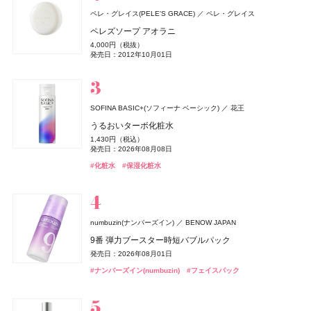
SALONIA
ロクシタン(L'OCCITANE)
I-ne
ロクシタンジャポン
ペレ・グレイス(PELE'S GRACE)
ペレ・グレイス
チャコット(Chacott)
ちふれ
CoenRich(コエンリッチ)
ロクシタン(L'OCCITANE)
クリニーク
イヴ・サンローラン
セザンヌ(CEZANNE)
セザンヌ(CEZANNE)
ちふれ化粧品
クリニーク ラボラトリーズ
イヴ・サンローラン・ボーテ
チャコット
セザンヌ化粧品
セザンヌ化粧品
コーセーコスメポート
ロクシタンジャポン
グロッシーケア メタルカッサコーム
ラヴァンド オードトワレ
ペレズソープ アオラニ
PHARMANEX
ニュー スキン ジャパン
コンプレクションクリエイター N
チーク プライマー
薬用エクストラガード ハンドクリーム ポケモンスペシ
ラヴァンド パフュームド シャワージェル
チーク ポップ デュオ バレリーナ & パンジー セット 27
ル ヴェスティエール デ パルファム〈キャンドル〉
ウォータリーティントリップ
ウォータリーティントリップ
2,970円（税込）
8,470円（税込）
4,000円（税抜）
オードメディカオム(EAUDE MEDICA homme)
桃谷順天館
アイアン エッセンシャルズ
ャルパッケージ
2,750円（税込）
990円（税込）
3,960円（税込）
発売日：2026年08月03日
発売日：2026年07月01日
6,600円（税込）
13,530円（税込）
660円（税込）
660円（税込）
発売日：2012年10月01日
薬用アクネケアゲル
発売日：2026年04月14日
発売日：2026年08月10日
発売日：2026年07月01日
発売日：2026年10月30日
発売日：2022年12月01日
発売日：2026年08月07日
発売日：2026年08月07日
3,290円（税抜）
発売日：2026年08月03日
#ツール
#ロクシタン(L'OCCITANE)
#フレグランス
2,420円（税込）
#フェイスパウダー
#ちふれ(CHIFURE)
#ロクシタン(L'OCCITANE)
#クリニーク(CLINIQUE)
#イヴ・サンローラン(Yves Saint Laurent)
#セザンヌ(CEZANNE)
#セザンヌ(CEZANNE)
#パウダー
#チーク
#リップ
#リップ
#チーク
#ボディケア
#クリスマスコフレ
#ハンドクリーム
#ハンドケア
発売日：2021年11月08日
#オールインワン
#オールインワンジェル
SOFINA BASIC+(ソフィーナ ベーシック)
花王
Lypo-C(リポシー)
スピック
うるおいターボ化粧水
Number.S(ナンバーエス)
アトリエ・プロヴァンス
フィッツコーポレーション
カラーズ
セザンヌ(CEZANNE)
ルナソル
ニベア
クリニーク
ロクシタン(L'OCCITANE)
DRIP TUNE(ドリップチューン)
DRIP TUNE(ドリップチューン)
ニベア花王
カネボウ化粧品
クリニーク ラボラトリーズ
セザンヌ化粧品
ロクシタンジャポン
株式会社スギ薬局
株式会社スギ薬局
1,430円（税込）
ランコム(LANCÔME)
リポ・カプセル ビタミンC＋D
ランコム
ツヤカラーコントロール ヘアオイル
レモンヴァーベナ オードトワレ
発売日：2026年08月08日
セラムクッションファンデーション
アイカラーレーションN
ニベアUV ディープ プロテクト&ケア ジェル
ラッシュ パワー マスカラ セット 27
ディフューザー 100ML用
発酵シートマスク
発酵シートマスク
8,964円（税込）
ヴェルニ イン ラヴ
1,540円（税込）
2,200円（税込）
オードメディカオム(EAUDE MEDICA homme)
桃谷順天館
発売日：2023年09月23日
#化粧水
#保湿化粧水
1,155円（税込）
7,700円（税込）
1,078円（税込）
発売日：2024年09月24日
発売日：2017年11月11日
4,730円（税込）
2,800円（税抜）
1,078円（税込）
1,078円（税込）
2,000円（税抜）
薬用アクネケアローション
発売日：2026年09月01日
発売日：2026年09月04日
発売日：2025年02月08日
発売日：2026年10月30日
発売日：2016年07月13日
発売日：2026年08月05日
発売日：2026年08月05日
発売日：2012年05月18日
#インナーケア
#インナービューティー
#ヘアケア
#ヘアオイル
2,200円（税込）
#セザンヌ(CEZANNE)
#ルナソル(LUNASOL)
#ニベア(NIVEA)
#クリニーク(CLINIQUE)
#シートマスク
#シートマスク
#フェイスマスク
#フェイスマスク
#UV
#ファンデーション
#アイシャドウ
#マスカラ
発売日：2021年11月08日
#化粧水
ザ・ボディショップ(THE BODY SHOP)
numbuzin(ナンバーズイン)
BENOW JAPAN
MUCHA(ミュシャ)
マッシュビューティーラボ
ザボディショップジャパン
ロクシタン(L'OCCITANE)
ロクシタンジャポン
SIMPLISSE(シンプリス)
MNC New York
9番 弾力ブースター時短バブルパック
BOTANIST
I-ne
ミュシャ インセンス
ミッドナイト バクラ オードトワレ
ラヴァンド パフュームド ハンドクリーム
セルヴォーク
&be(アンドビー)
ロクシタン(L'OCCITANE)
B.A
ちふれ
ちふれ
ポーラ
ちふれ化粧品
ちふれ化粧品
マッシュビューティーラボ
Clue(クルー)
ロクシタンジャポン
発売日：2026年08月01日
エレクトロライト デイリー
ルース エイジングケア ボタニカル地肌クレンジング&
3,960円（税込）
3,300円（税抜）
1,870円（税込）
レアグロウ リキッドファンデーション
リップカラーデュオ
ラヴァンド パフュームド ボディミルク
B.A シンボリックコレクション
チーク プライマー
チーク プライマー
5,940円（税込）
#ナンバーズイン(numbuzin)
ヘアオイル
#フェイスパック
発売日：2026年07月23日
発売日：2010年10月15日
オードメディカオム(EAUDE MEDICA homme)
桃谷順天館
発売日：2026年07月01日
発売日：2026年05月19日
6,050円（税込）
1,980円（税込）
4,840円（税込）
26,400円（税込）
990円（税込）
990円（税込）
1,870円（税込）
#ミュシャ(MUCHA)
#フレグランス
薬用アクネケアウォッシュ
#ロクシタン(L'OCCITANE)
#ハンドクリーム
発売日：2025年09月05日
発売日：2026年08月03日
発売日：2026年07月01日
発売日：2026年11月01日
発売日：2026年08月10日
発売日：2026年08月10日
発売日：2024年08月29日
#インナーケア
#インナービューティー
1,980円（税込）
#セルヴォーク(Celvoke)
#アンドビー(＆be)
#ロクシタン(L'OCCITANE)
#ポーラ(POLA)
#ちふれ(CHIFURE)
#ちふれ(CHIFURE)
#クリスマスコフレ
#リップ
#チーク
#チーク
#ファンデーション
#ボディケア