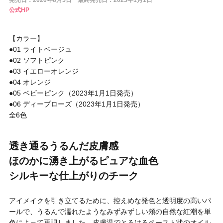
発売日：2020年8月5日 最終発売日：2023年1月1日
円 〜
円
公式HP
アイテム
【カラー】
●01 ライトベージュ
目的・用途
●02 ソフトピンク
・
悩みなど
●03 イエローオレンジ
●04 オレンジ
発売日
●05 ベビーピンク（2023年1月1日発売）
●06 ディープローズ（2023年1月1日発売）
全6色
検索
透き通るうるんだ皮膚感
ほのかに湧き上がるピュアな血色
シルキーな仕上がりのチーク
アイメイクを引き立てるために、控えめな発色と透明度の高いパ
ールで、うるんで濡れたようなみずみずしい頬の自然な紅潮を単
色によって再現しました。皮膚温でとろけるペースト状のオイル