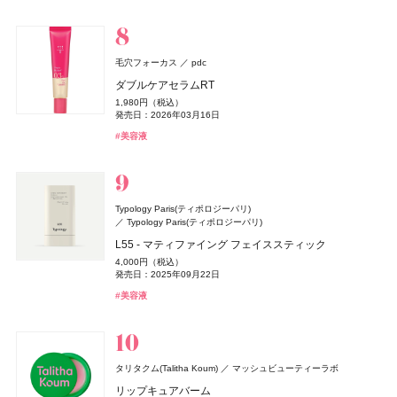
SALT & WAVES ボディミスト エクストラクール
2,178円（税込）
5,390円（税込）
1,980円（税込）
#アンドビー(＆be)
#アンドビー(＆be)
#リップ
#リップ
クレ・ド・ポー ボーテ
clé de peau BEAUTÉ
発売日：2026年01月31日
発売日：2026年08月05日
#フレグランス
#香水
#ハンドクリーム
#ハンドケア
4,510円（税込）
発売日：2026年04月01日
#サプリ
#腸活
DISM(ディズム)
アンファー
発売日：2026年07月23日
コフレシナクティフ 2025
#アリィー(ALLIE)
#ナーズ(NARS)
#チーク
#化粧下地
#シャンプー
Keeps(キープス)
西川
EMS EER メディスキンケアデバイス
#シロ(SHIRO)
#ミスト
61,600円（税込）
毛穴フォーカス
pdc
Keeps クッション for beauty
35,200円（税込）
発売日：2025年04月21日
発売日：2024年10月23日
14,300円（税込）
ダブルケアセラムRT
Enamor(エナモル)
Enamor(エナモル)
Dcyua(ディキュア)
Dcyua(ディキュア)
ロクシタン(L'OCCITANE)
#クレ・ド・ポー・ボーテ(cle de peau Beaute)
ロクシタンジャポン
#スキンケア
アルジェラン
カラーズ
チョコラBB
エーザイ
#美顔器
#美容家電
1,980円（税込）
メロウメルティングチーク
メロウメルティングチーク
インテグレート
キャンメイク
ヴェルヴェーヌアグルム オードトワレ
井田ラボラトリーズ
資生堂
オーガニック ハンドソープ WO
発売日：2026年03月16日
melt(メルト)
チョコラBBリッチ・セラミド
花王
2,420円（税込）
2,420円（税込）
Aesop(イソップ)
イソップ・ジャパン
8,470円（税込）
プロフィニッシュリキッド N
プティパレットアイズ
1,100円（税込）
322円（税込）
#美容液
スムースシャンプー
発売日：2026年07月15日
発売日：2026年07月15日
発売日：2026年07月29日
発売日：2026年03月11日
発売日：2016年10月17日
アンティセシス インテンス ボディクレンザー
1,980円（税込）
1,078円（税込）
1,760円（税込）
nishikawa
西川
#チーク
#チーク
Ｌａ ＣＡＳＴＡ
アルペンローゼ
発売日：2025年08月21日
発売日：2026年03月31日
#ロクシタン(L'OCCITANE)
#フレグランス
#アルジェラン(ARGELAN)
#ハンドケア
6,160円（税込）
発売日：2025年03月15日
#インナーケア
#美容ドリンク
DISM(ディズム)
アンファー
#005 punitoro まくら
発売日：2026年07月21日
ジャパンアロマ ヘアケアセット 桜百花
#インテグレート(INTEGRATE)
#キャンメイク(CANMAKE)
#アイシャドウ
#ファンデーション
#ヘアケア
#シャンプー
AZオイルコントロールクリーム
6,600円（税込）
#イソップ(Aesop)
#ボディケア
4,840円（税込）
Typology Paris(ティポロジーパリ)
2,750円（税込）
発売日：2025年01月29日
#睡眠
発売日：2024年09月25日
Typology Paris(ティポロジーパリ)
TAMBURINS(タンバリンズ)
TAMBURINS(タンバリンズ)
IICOMBINED JAPAN
IICOMBINED JAPAN
CHANEL(シャネル)
#ヘアケア
#シャンプー
CHANEL
イヴ・サンローラン
イヴ・サンローラン・ボーテ
ReFa(リファ)
MTG
L55 - マティファイング フェイススティック
#クリーム
#メンズコスメ
PERFUME CHAMO
PERFUME CHAMO
エレガンス
3CE
ガブリエル シャネル パルファム
日本ロレアル
エレガンス コスメティックス
ケアクラッシュ セラムクリーム
ReFa(リファ)
ReFa Collagen Enrich
MTG
4,000円（税込）
18,600円（税込）
18,600円（税込）
Her lip to(ハーリップトゥ)
heart relation(ハートリレーション)
発売日：2025年09月22日
44,000円（税込）
ラ プードル オートニュアンス
ベルベット リップティント
8,580円（税込）
8,800円（税抜）
MILK PROTEIN SHAMPOO PINK
発売日：2026年06月12日
よーじや
株式会社よーじや
発売日：2017年08月23日
#タンバリンズ(TAMBURINS)
#タンバリンズ(TAMBURINS)
#フレグランス
#フレグランス
ICY MIST - EARLY MORNING -
#美容液
13,200円（税込）
2,530円（税込）
#フレグランス
#香水
1,980円（税込）
M・A・C(マック)
M・A・C
発売日：2026年06月01日
発売日：2026年08月08日
#イヴ・サンローラン(Yves Saint Laurent)
ねむり ピローミスト
#クリーム
2,940円（税込）
発売日：2025年02月28日
DISM(ディズム)
アンファー
発売日：2026年06月27日
スター ステータス ラスターガラス リップスティック デ
#エレガンス(Elegance)
#マットリップ
2,420円（税込）
#ティントリップ
#フェイスパウダー
#リファ(ReFa)
#ヘアケア
GGポアケアフォームマスク
発売日：2025年11月21日
ュオ
#ハーリップトゥ ビューティ(Her lip to BEAUTY)
#ボディミスト
2,750円（税込）
アスタリフト
富士フイルム
6,600円（税込）
#睡眠
#リラクゼーション
SOFINA BASIC+(ソフィーナ ベーシック)
SOFINA BASIC+(ソフィーナ ベーシック)
花王
花王
タリタクム(Talitha Koum)
発売日：2024年09月25日
マッシュビューティーラボ
フローラノーティス ジルスチュアート
発売日：2024年11月01日
アスタリフト ドリンク ピュアコラーゲン 10000
ジルスチュアート ビューティ
コスメデコルテ
コーセー
うるおいターボ化粧水
うるおいターボ化粧水
リップキュアバーム
#美容液
#フェイスマスク