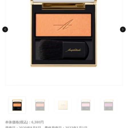
条件から探す
メーカー
ブランド
ジャンル
05 ベビーピンク（2023年1月1日発売）
06 ディープローズ（2023年1月1日発売）
肌質
金額
本体価格(税込)：6,380円