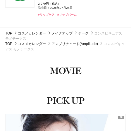
#マック(M･A･C)
#クリスマスコフレ
3,610円（税抜）
ゲラン(Guerlain)
M・A・C(マック)
ゲラン
M・A・C
フローラノーティス ジルスチュアート チョコレート
1,430円（税込）
1,430円（税込）
リペア ネイルセラム
THE ANSWER(ジアンサー)
花王
2,979円（税込）
発売日：2014年09月24日
発売日：2026年08月08日
発売日：2026年08月08日
melt(メルト)
花王
発売日：2026年07月24日
コスモス オードパルファン
パリュール ゴールド スキン セロム フルイド
ラスターガラス ステインガラス リップ ティント
4,400円（税込）
EXモイストヘアトリートメント
発売日：2025年04月16日
4,180円（税込）
#化粧水
#化粧水
#保湿化粧水
#保湿化粧水
つる肌ピーリングバス
#リップケア
#リップバーム
14,300円（税込）
4,070円（税込）
1,760円（税込）
発売日：2022年01月26日
発売日：2026年08月01日
発売日：2026年07月03日
#コスメデコルテ(DECORTÉ)
#ネイルケア
発売日：2026年09月12日
発売日：2024年11月02日
DISM(ディズム)
アンファー
クリニーク
クリニーク ラボラトリーズ
#フローラノーティス ジルスチュアート（Flora Notis JILL
#ゲラン(Guerlain)
#マック(M･A･C)
#リップ
#ファンデーション
#入浴剤
#ヘアケア
#入浴
#トリートメント
RETIリンクアップクリーム
STUART）
マイ ハッピー セット
TOP
コスメカレンダー
メイクアップ
チーク
コンスピキュアス
3,410円（税込）
#フレグランス
5,500円（税抜）
モノチークス
発売日：2024年09月25日
発売日：2021年02月26日
TOP
コスメカレンダー
アンプリチュード(Amplitude)
コンスピキュ
#クリーム
#アイクリーム
アス モノチークス
#クリニーク(CLINIQUE)
#香水
MOVIE
PICK UP
ピックアップ