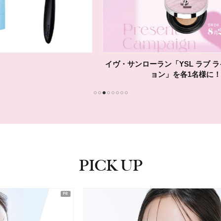
イヴ・サンローラン「YSL ラブ ライト コレクシ
ョン」を各1名様に！
1
2
3
4
5
6
7
8
PICK UP
ピックアップ