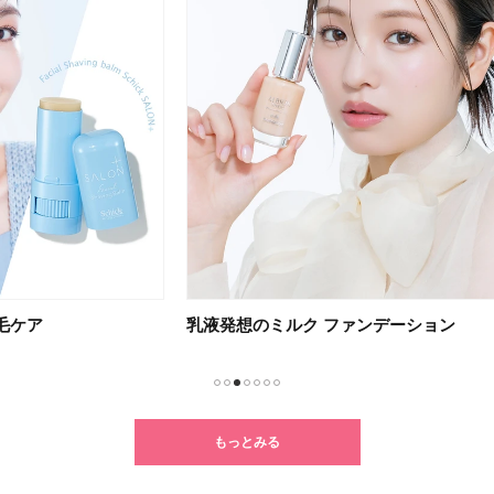
乳液発想のミルク ファンデーション
光を
1
2
3
4
5
6
7
もっとみる