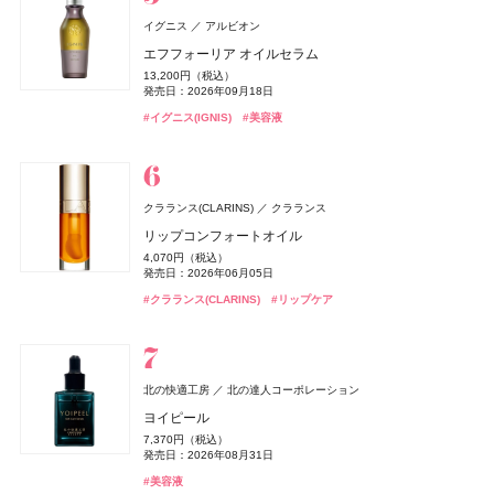
#ボタニスト(BOTANIST)
#プチプラ
発売日：2021年11月08日
ジバンシイ
イグニス
アルビオン
#洗顔
#洗顔料
パルファム ジバンシイ〔LVMHフレグランスブランズ〕
エフフォーリア オイルセラム
ベネクス
ベネクス
パラドゥ(Parado)
パラドゥ
Befas(ビーファス)
I-ne
ラ コレクション パルティキュリエ ド ジバンシイ
13,200円（税込）
Elite Package
グリッタリーネイル
ビオレ
Enamor(エナモル)
雪肌精
TOKYO ミステリー
rom&nd(ロムアンド)
ルナソル
ルナソル
花王
コーセー
カネボウ化粧品
カネボウ化粧品
Dcyua(ディキュア)
株式会社韓国高麗人蔘社
発売日：2026年09月18日
ReFa(リファ)
週末ファスティングプログラム（3日間）
MTG
13,420円（税込）
495円（税込）
41,800円（税込）
ビオレUV アクアリッチ ウォータリーホールドクリーム
メロウメルティングチーク
雪肌精 スキンケア UV エッセンス スティック
豆乳エディション ジューシーフラッシュリップオイル
アイカラーレーションN
アイカラーレーションN
2,780円（税込）
#イグニス(IGNIS)
ReFa Aira MIRROR COMB
#美容液
発売日：2026年04月03日
オードメディカオム(EAUDE MEDICA homme)
桃谷順天館
発売日：2025年11月28日
発売日：2026年10月07日
発売日：2025年07月14日
セット 06 グレープフィグ
1,430円（税込）
2,420円（税込）
2,420円（税込）
7,700円（税込）
7,700円（税込）
3,960円（税込）
#ボディケア
薬用アクネケアBB
#パラドゥ(Parado)
#ネイル
発売日：2025年02月08日
発売日：2026年07月15日
発売日：2026年04月01日
#ジバンシイ(GIVENCHY)
発売日：2026年09月04日
発売日：2026年09月04日
#フレグランス
発売日：2026年07月22日
1,760円（税込）
#ダイエット
#ダイエット食品
発売日：2026年08月28日
2,530円（税込）
#ビオレ(Biore)
#チーク
#雪肌精
#ルナソル(LUNASOL)
#ルナソル(LUNASOL)
#UV
#日焼け止め
#アイシャドウ
#アイシャドウ
#リファ(ReFa)
#ツール
発売日：2021年10月04日
#ロムアンド(rom＆nd)
#リップ
クラランス(CLARINS)
クラランス
#BBクリーム
リップコンフォートオイル
BAKUNE
TENTIAL
パラドゥ(Parado)
パラドゥ
CHANEL(シャネル)
CHANEL
Teaflex(ティーフレックス)
I-ne
4,070円（税込）
BAKUNE パイル
スポンジリムーバー
セザンヌ(CEZANNE)
オペラ
CHANEL(シャネル)
レ ゼクストレ ドゥ シャネル パース スプレイ セット
ペレ・グレイス(PELE'S GRACE)
ペレ・グレイス(PELE'S GRACE)
イミュ
CHANEL
セザンヌ化粧品
ペレ・グレイス
ペレ・グレイス
発売日：2026年06月05日
スティーブンノル コレクション
スリムクレンズ グリーンティー【機能性表示食品】
コーセー
25,960円（税込）
ジョンマスターオーガニック(john masters organics)
440円（税込）
93,830円（税込）
皮脂テカリ防止下地50
グロウリップティント
チャンス オー スプランディド ハンド&ボディ リクィッ
ペレズソープ アオラニ
ペレズソープ アオラニ
2,376円（税込）
#クラランス(CLARINS)
スムース ストレート シャンプー
#リップケア
ジョー マローン ロンドン(JO MALONE LONDON)
ジョンマスターオーガニックグループ
発売日：2019年11月04日
発売日：2026年06月19日
発売日：2025年02月24日
#睡眠
#リラックス
ド ソープ
858円（税込）
1,980円（税込）
4,000円（税抜）
4,000円（税抜）
ジョー マローン ロンドン
1,760円（税込）
2026 hair care gift
#パラドゥ(Parado)
#ネイル
発売日：2026年03月04日
発売日：2026年08月20日
#シャネル(CHANEL)
発売日：2012年10月01日
発売日：2012年10月01日
#フレグランス
13,750円（税込）
発売日：2026年03月16日
#ダイエット
#お茶
ブラック シダーウッド & ジュニパー シェービング クリ
発売日：2026年01月09日
6,940円（税込）
#セザンヌ(CEZANNE)
#オペラ(OPERA)
#リップ
#化粧下地
#スティーブン・ノル(STEPHEN KNOLL)
#シャンプー
ーム
発売日：2025年12月26日
#シャネル(CHANEL)
#ボディケア
北の快適工房
北の達人コーポレーション
9,460円（税込）
#ジョンマスターオーガニック(john masters organics)
newmine(ニューミン)
西川
発売日：2026年04月24日
ヨイピール
&be(アンドビー)
&be(アンドビー)
Clue(クルー)
Clue(クルー)
CoenRich(コエンリッチ)
コーセーコスメポート
Diptyque
#ヘアケア
Diptyque Japan
Remii(レミィ)
株式会社ブラウレミィ
ピローケース
#ジョーマローンロンドン(JO MALONE LONDON)
#クリーム
7,370円（税込）
リップカラーデュオ
リップカラーデュオ
ザ プレミアム 薬用リンクルホワイト ハンドクリーム 金
アリィー
NARS
Diptyque オー ド トワレ フルール ドゥ ポー
NARS JAPAN
カネボウ化粧品
6,600円（税込）
発売日：2026年08月31日
Straine(ストレイン)
プラチナ水素サプリ
Aiロボティクス株式会社
1,980円（税込）
1,980円（税込）
木犀の香り ポケモンスペシャルパッケージ
SHIRO
シロ
18,700円（税込）
クロノビューティ フラットスムースフィルターUV
インセイシャブル リキッドブラッシュ
9,720円（税込）
#美容液
SOFT STRAIGHT SHAMPOO
発売日：2026年08月03日
発売日：2026年08月03日
発売日：2025年08月07日
発売日：2026年08月03日
発売日：2025年01月23日