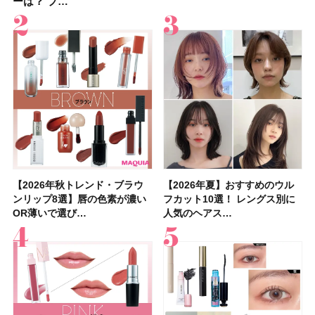
ーは？ プ…
の秘訣を公開
ーは？ プ…
容マニア・マ…
す」美しいロングヘア…
入れが楽な…
を1組2名様にプ…
に発売｜既存色…
【2026年秋トレンド・ブラウ
【石井美保さん】おすすめの
【2026年秋トレンド・ブラウ
【2026年】ボディ用日焼け止
【簡単・夏バテ防止レシピ12
【2026年夏】おすすめのウル
【鈴木えみさんの愛用品30選】
【セザンヌ】8/7新色追加！
【2026年夏】おすすめのウル
【上田竜也さんのマイベストコ
【2026年新作】大人の「ピン
【クリスマスコフレ2026】
【美容系・伊能忠敬界隈】上西
【2026年夏】おすすめの髪型
【橋本環奈さんの美容Q&A】
【スック2026新作】秋コレク
ンリップ8選】唇の色素が濃い
「ブライトニング」11選！ ス
ンリップ8選】唇の色素が濃い
めUVのおすすめ20選！ この夏
選】食欲がない日にもおすす
フカット10選！ レングス別に
コスメ・スキンケア・ヘアケア
「ウォータリーティントリップ
フカット10選！ レングス別に
スメ５選】大人になって開眼し
クリップ」おすすめ8選！ 唇の
HACCIのホリデーギフトが豪華
星来さんは5年間1日1万歩を継
36選！ショート・ボブ・ミディ
顔用コスメで全身ケア！「お尻
ションを全品スウォッチ&イエ
OR薄いで選び…
キンケアからサプ…
OR薄いで選び…
注目の人気…
め！ さっぱりご飯…
人気のヘアス…
etc.お気に…
」10モモピュ…
人気のヘアス…
たからこそ愛が深…
色別にプロが…
すぎると話題…
続！ 歩くとき…
アム・ロング…
や脚も喜んでくれ…
ベブルベ分け！