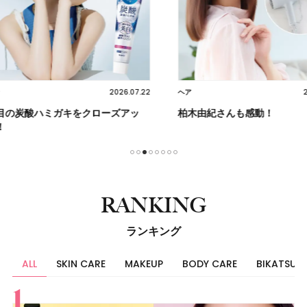
2026.07.22
2026.07.17
ヘア
スキンケア
ーズアッ
柏木由紀さんも感動！
朝の習慣
る！
1
2
3
4
5
6
7
8
RANKING
ランキング
ALL
SKIN CARE
MAKEUP
BODY CARE
BIKATSU
すべて
スキンケア
メイク
ボディケア
美活
ヘア
ライフスタイル
ビューティーズ