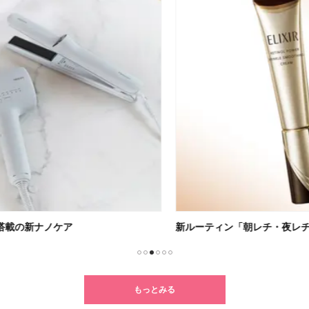
新ルーティン「朝レチ・夜レチ」
クセ
1
2
3
4
5
6
もっとみる