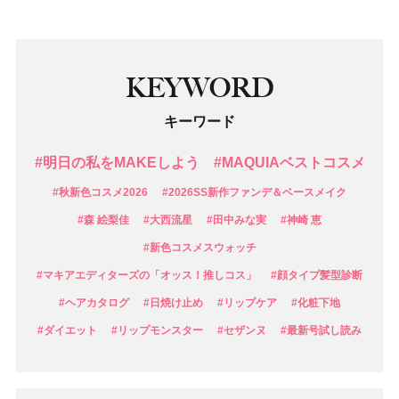
KEYWORD
キーワード
#明日の私をMAKEしよう
#MAQUIAベストコスメ
#秋新色コスメ2026
#2026SS新作ファンデ＆ベースメイク
#森 絵梨佳
#大西流星
#田中みな実
#神崎 恵
#新色コスメスウォッチ
#マキアエディターズの「オッス！推しコス」
#顔タイプ髪型診断
#ヘアカタログ
#日焼け止め
#リップケア
#化粧下地
#ダイエット
#リップモンスター
#セザンヌ
#最新号試し読み