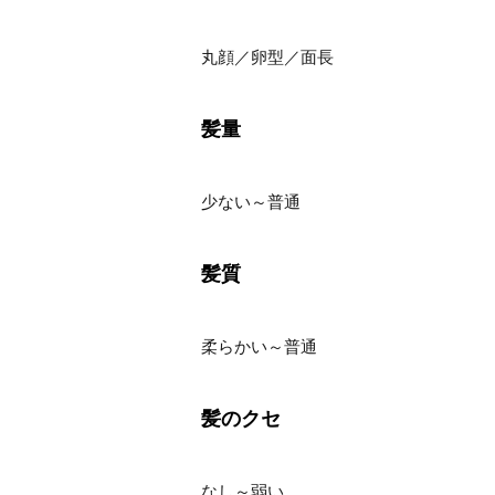
丸顔／卵型／面長
髪量
少ない～普通
髪質
柔らかい～普通
髪のクセ
なし～弱い