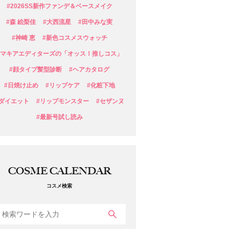
#2026SS新作ファンデ＆ベースメイク
#森 絵梨佳
#大西流星
#田中みな実
#神崎 恵
#新色コスメスウォッチ
#マキアエディターズの「オッス！推しコス」
#顔タイプ髪型診断
#ヘアカタログ
#日焼け止め
#リップケア
#化粧下地
#ダイエット
#リップモンスター
#セザンヌ
#最新号試し読み
COSME CALENDAR
コスメ検索
検索