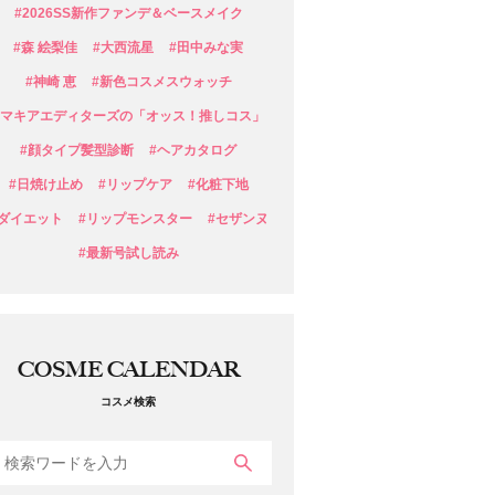
#2026SS新作ファンデ＆ベースメイク
#森 絵梨佳
#大西流星
#田中みな実
#神崎 恵
#新色コスメスウォッチ
#マキアエディターズの「オッス！推しコス」
#顔タイプ髪型診断
#ヘアカタログ
#日焼け止め
#リップケア
#化粧下地
#ダイエット
#リップモンスター
#セザンヌ
#最新号試し読み
COSME CALENDAR
コスメ検索
検索