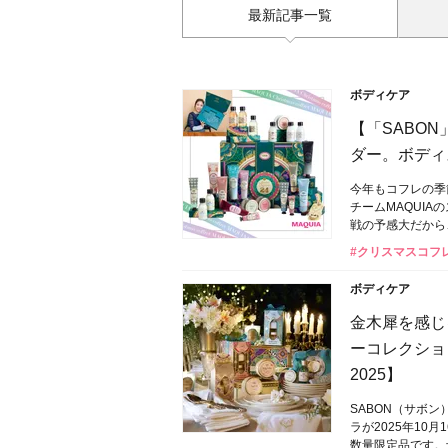
最新記事一覧
ボディケア
【「SABO
ダー。ボディ
今年もコフレの季
チームMAQUI
戦の予感大だから
#クリスマスコフ
ボディケア
金木犀を感じ
ーコレクショ
2025】
SABON（サボ
ラが2025年10
数量限定品です。