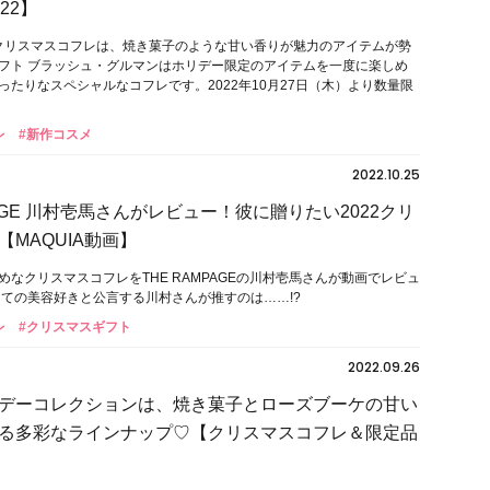
22】
のクリスマスコフレは、焼き菓子のような甘い香りが魅力のアイテムが勢
フト ブラッシュ・グルマンはホリデー限定のアイテムを一度に楽しめ
ったりなスペシャルなコフレです。2022年10月27日（木）より数量限
レ
#新作コスメ
2022.10.25
PAGE 川村壱馬さんがレビュー！彼に贈りたい2022クリ
MAQUIA動画】
めなクリスマスコフレをTHE RAMPAGEの川村壱馬さんが動画でレビュ
っての美容好きと公言する川村さんが推すのは……!?
レ
#クリスマスギフト
2022.09.26
デーコレクションは、焼き菓子とローズブーケの甘い
る多彩なラインナップ♡【クリスマスコフレ＆限定品