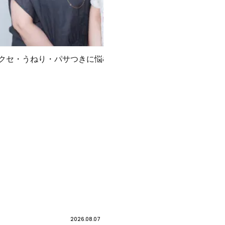
クセ・うねり・パサつきに悩む人必見！
朝のク
2026.08.07