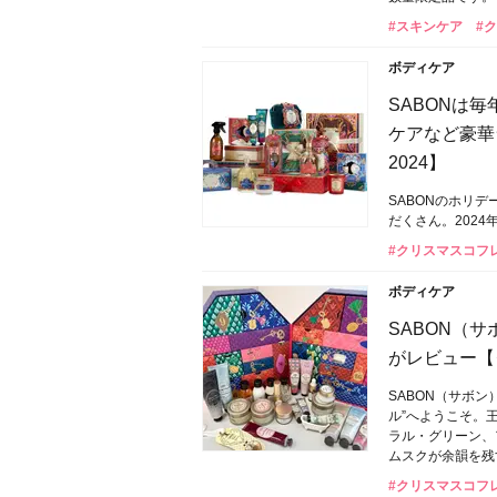
#スキンケア
#
ボディケア
SABONは
ケアなど豪華
2024】
SABONのホリ
だくさん。2024
#クリスマスコフ
ボディケア
SABON（
がレビュー【
SABON（サボン
ル”へようこそ。
ラル・グリーン、
ムスクが余韻を残
#クリスマスコフ