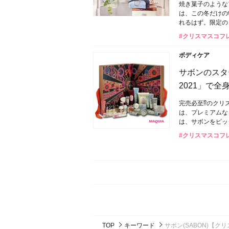
焼き菓子のような
は、この冬だけの
れるはず。限定の
#クリスマスコフ
ボディケア
サボンのスタ
2021」で全
完売必至⁉のクリス
は、プレミアムな
は、サボンをピッ
#クリスマスコフ
TOP
キーワード
サボン(SABON)【ク