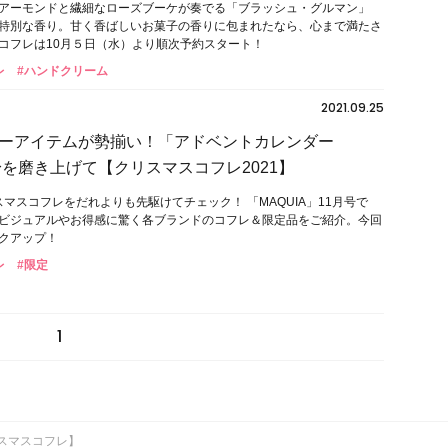
アーモンドと繊細なローズブーケが奏でる「ブラッシュ・グルマン」
特別な香り。甘く香ばしいお菓子の香りに包まれたなら、心まで満たさ
コフレは10月５日（水）より順次予約スタート！
レ
#ハンドクリーム
2021.09.25
ーアイテムが勢揃い！「アドベントカレンダー
身を磨き上げて【クリスマスコフレ2021】
マスコフレをだれよりも先駆けてチェック！ 「MAQUIA」11月号で
ビジュアルやお得感に驚く各ブランドのコフレ＆限定品をご紹介。今回
クアップ！
レ
#限定
1
リスマスコフレ】