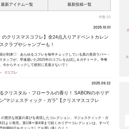
最新アイテム一覧
最新投稿一覧
件数:10
2025.10.01
N」のクリスマスコフレ】全24点入りアドベントカレン
スクラブやシャンプーも！
節が到来♡ あらゆるコフレを毎年チェックしている真の美容ラバー・
Aのスタッフが、早速届いた2025年のコフレをお試し＆ガチトーク。争奪
、今からチェックして絶対に見逃さないで！
レ
#コフレ
2025.09.22
るクリスタル・フローラルの香り！ SABONのホリデ
ン“マジェスティック・ガラ”【クリスマスコフレ
ン）の贅沢な祝宴の喜びを表現したコレクション、マジェスティック・ガ
月16日より発売。第1弾〜第4弾まで続くホリデーコレクションは、すべて
予約開始日をチェックしてお買い逃しなく！