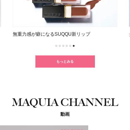
無重力感が癖になるSUQQU新リップ
1
2
3
4
5
6
もっとみる
MAQUIA CHANNEL
動画