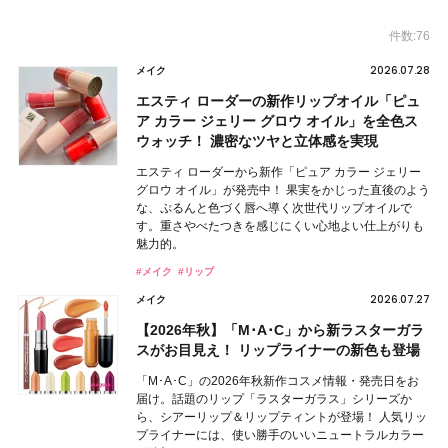
件数:76
2026.07.28
メイク
エスティ ローダーの新作リップオイル「ピュ
ア カラー ジェリー グロウ オイル」を全色ス
ウォッチ！ 濃密なツヤと立体感を実現
エスティ ローダーから新作「ピュア カラー ジェリー
グロウ オイル」が発売中！ 果実をかじった直後のよう
な、ぷるんと色づく唇へ導く次世代リップオイルで
す。重さやべたつきを感じにくい心地よい仕上がりも
魅力的。
#メイク
#リップ
2026.07.27
メイク
【2026年秋】「M･A･C」から新ラスターガラ
スがお目見え！ リップライナーの新色も登場
「M･A･C」の2026年秋新作コスメ情報・発売日をお
届け。話題のリップ「ラスターガラス」シリーズか
ら、シアーリップ＆リップティントが登場！ 人気リッ
プライナーには、使い勝手のいいニュートラルカラー