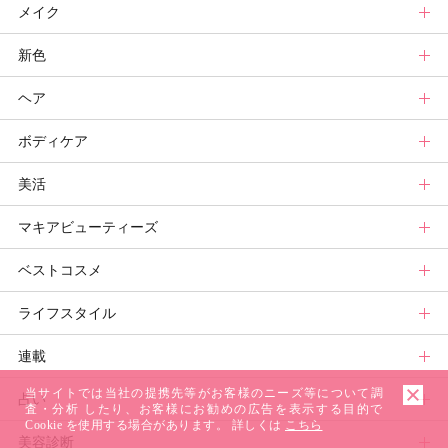
メイク
スキンケアトップ
新色
ニュース
メイクトップ
ヘア
スキンケアまとめ
ニュース
新色トップ
ボディケア
スキンケア診断
メイクまとめ
クリスマスコフレ
ヘアトップ
美活
ベースメイクカタログ
秋新色
ニュース
ボディケアトップ
マキアビューティーズ
メイク診断
新色コスメスウォッチ
ヘアカタログ
ニュース
美活トップ
ベストコスメ
ビューティ速報
ヘアまとめ
ボディケアまとめ
美活グランプリ
マキアビューティーズトップ
ライフスタイル
ヘア診断
ボディケア診断
ヘルスケア・ダイエット
TOPビューティーズ一覧
ベストコスメトップ
連載
ビューティーズ一覧
ベストコスメ
ライフスタイルトップ
当サイトでは当社の提携先等がお客様のニーズ等について調
占い
記事ランキング
読者ベスコス
ニュース
連載トップ
査・分析 したり、お客様にお勧めの広告を表示する目的で
Cookie を使用する場合があります。 詳しくは
こちら
美容診断
メンバーランキング
プチプラコスメグランプリ
ライフスタイルまとめ
マキアエディターズのオッス！推しコス
占いトップ