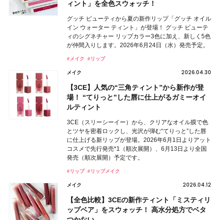
ィント」を全色スウォッチ！
グッチ ビューティから夏の新作リップ「グッチ オイル
イン ウォーター ティント」が登場！ グッチ ビューテ
ィのシグネチャー リップカラー3色に加え、新しく5色
が仲間入りします。2026年6月24日（水）発売予定。
#メイク
#リップ
2026.04.30
メイク
【3CE】人気の“三角ティント”から新作が登
場！ “てりっと”した唇に仕上がるガミーオイ
ルティント
3CE（スリーシーイー）から、クリアなオイル膜で色
とツヤを密着ロックし、光沢が弾む“てりっと”した唇
に仕上げる新リップが登場。2026年6月1日よりアット
コスメで先行発売*1（順次展開）、6月13日より全国
発売（順次展開）予定です。
#リップ
#リップメイク
2026.04.12
メイク
【全色比較】3CEの新作ティント「ミスティリ
ップベア」をスウォッチ！ 高水分処方でベタ
つかない