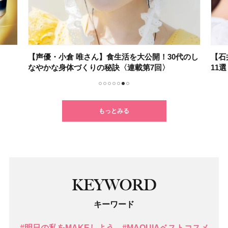
【声優・小倉 唯さん】食生活を大公開！30代のし
【石
なやかな身体づくりの秘訣〈連載第7回〉
11
1
2
3
4
5
6
7
もっとみる
KEYWORD
キーワード
#明日の私をMAKEしよう
#MAQUIAベストコスメ