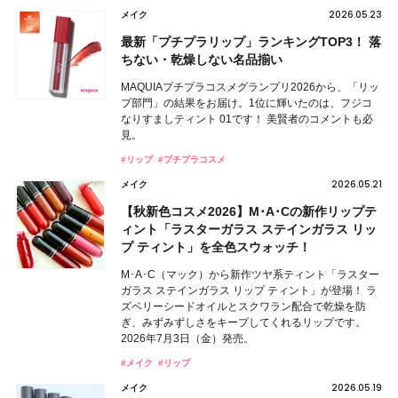
2026.05.23
メイク
最新「プチプラリップ」ランキングTOP3！ 落
ちない・乾燥しない名品揃い
MAQUIAプチプラコスメグランプリ2026から、「リッ
プ部門」の結果をお届け。1位に輝いたのは、フジコ
なりすましティント 01です！ 美賢者のコメントも必
見。
#リップ
#プチプラコスメ
2026.05.21
メイク
【秋新色コスメ2026】M･A･Cの新作リップテ
ィント「ラスターガラス ステインガラス リッ
プ ティント」を全色スウォッチ！
M･A･C（マック）から新作ツヤ系ティント「ラスター
ガラス ステインガラス リップ ティント」が登場！ ラ
ズベリーシードオイルとスクワラン配合で乾燥を防
ぎ、みずみずしさをキープしてくれるリップです。
2026年7月3日（金）発売。
#メイク
#リップ
2026.05.19
メイク