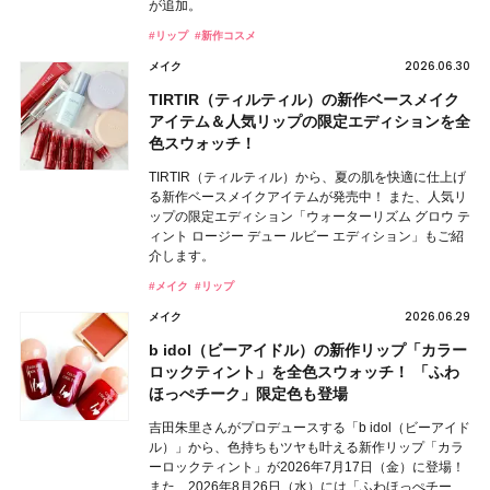
が追加。
#リップ
#新作コスメ
2026.06.30
メイク
TIRTIR（ティルティル）の新作ベースメイク
アイテム＆人気リップの限定エディションを全
色スウォッチ！
TIRTIR（ティルティル）から、夏の肌を快適に仕上げ
る新作ベースメイクアイテムが発売中！ また、人気リ
ップの限定エディション「ウォーターリズム グロウ テ
ィント ロージー デュー ルビー エディション」もご紹
介します。
#メイク
#リップ
2026.06.29
メイク
b idol（ビーアイドル）の新作リップ「カラー
ロックティント」を全色スウォッチ！ 「ふわ
ほっぺチーク」限定色も登場
吉田朱里さんがプロデュースする「b idol（ビーアイド
ル）」から、色持ちもツヤも叶える新作リップ「カラ
ーロックティント」が2026年7月17日（金）に登場！
また、2026年8月26日（水）には「ふわほっぺチー