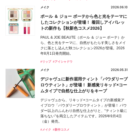
2026.06.10
メイク
ポール ＆ ジョー ボーテから色と光をテーマに
したコレクションが登場！ 着回しアイパレッ
トの新作も【秋新色コスメ2026】
PAUL & JOE BEAUTE（ポール ＆ ジョー ボーテ）か
ら、色と光をテーマに、自然がもたらす美しさをメイ
クに落とし込んだ秋コレクション2026が登場。2026
年8月1日発売開始。
#リップ
#アイシャドウ
2026.05.31
メイク
デジャヴュに新作眉用ティント「パウダリーブ
ロウティント」が登場！ 新感覚リキッド×コー
ムタイプで自然な仕上がりをキープ
デジャヴュから、リキッド×コームタイプの新感覚ア
イブロウ「パウダリーブロウティント」が登場！ パウ
ダー以上のふんわり自然な仕上がりと、“ティント級に
落ちない”を両立したアイテムです。2026年9月4日
（金）発売。
#メイク
#新作コスメ