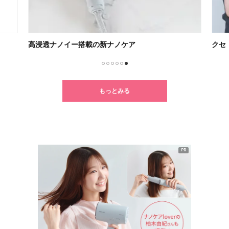
高浸透ナノイー搭載の新ナノケア
クセ
1
2
3
4
5
6
もっとみる
PR