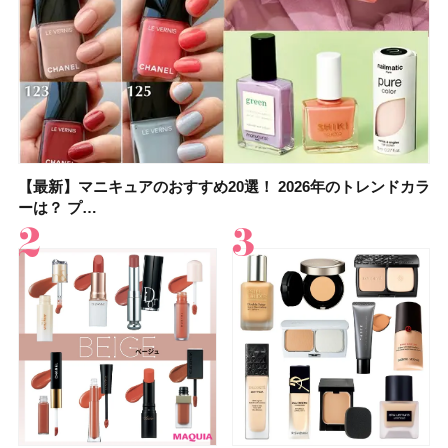
【最新】マニキュアのおすすめ20選！ 2026年のトレンドカラ
【石井美保さん】おすすめの「ブライトニング」11選！ スキ
【最新】マニキュアのおすすめ20選！ 2026年のトレンドカラ
【2026夏】「香水・フレグランス」ランキングTOP5！＜美
【5分で万能！ 夏レシピ】「万能ねぎ塩だれ」の作り方＆ア
【2026年夏】40代におすすめの髪型30選！ 若く見える・手
【鈴木えみさんの愛用品30選】コスメ・スキンケア・ヘアケ
【限定】&be「リップカラーデュオ 01 ピンクベージュ」レビ
ーは？ プ…
ンケアからサプ…
ーは？ プ…
容マニア・マ…
レンジレシピ2品
入れが楽な…
アetc.お気に…
ュー｜落ち…