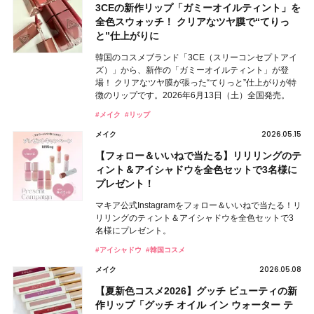
3CEの新作リップ「ガミーオイルティント」を
全色スウォッチ！ クリアなツヤ膜で“てりっ
と”仕上がりに
韓国のコスメブランド「3CE（スリーコンセプトアイ
ズ）」から、新作の「ガミーオイルティント」が登
場！ クリアなツヤ膜が張った“てりっと”仕上がりが特
徴のリップです。2026年6月13日（土）全国発売。
#メイク
#リップ
2026.05.15
メイク
【フォロー＆いいねで当たる】リリリングのテ
ィント＆アイシャドウを全色セットで3名様に
プレゼント！
マキア公式Instagramをフォロー＆いいねで当たる！リ
リリングのティント＆アイシャドウを全色セットで3
名様にプレゼント。
#アイシャドウ
#韓国コスメ
2026.05.08
メイク
【夏新色コスメ2026】グッチ ビューティの新
作リップ「グッチ オイル イン ウォーター テ