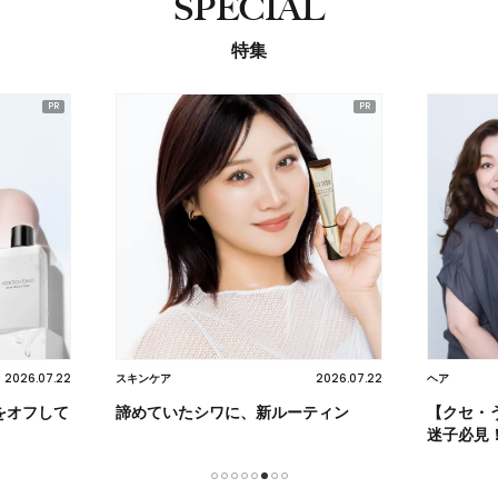
SPECIAL
特集
2026.07.22
2026.07.22
スキンケア
ヘア
をオフして
諦めていたシワに、新ルーティン
【クセ・
迷子必見
1
2
3
4
5
6
7
8