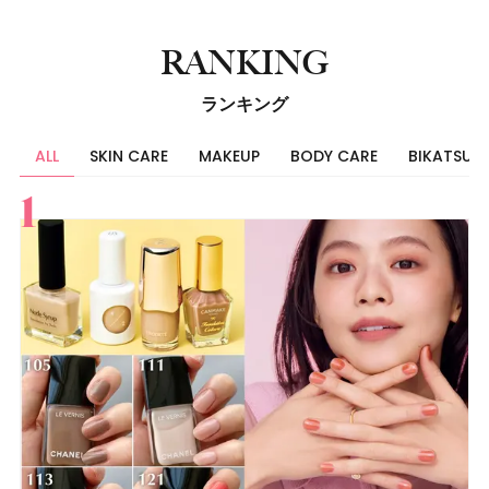
RANKING
ランキング
ALL
SKIN CARE
MAKEUP
BODY CARE
BIKATSU
すべて
スキンケア
メイク
ボディケア
美活
ヘア
ライフスタイル
ビューティーズ