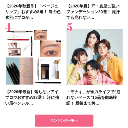
【2026年秋新作】「ベージュ
【2026年夏】汗に強い日焼け
【2026年秋新作】「ベージュ
【2026夏】「リップケア」ラ
【おすすめダイエットサプリ８
【2026年夏】おすすめの髪型
【読者プレゼント】羽の見えな
【スック2026新作】秋コレク
【2026年夏】汗・皮脂に強い
【クリスマスコフレ2026】ク
【2026年夏】汗・皮脂に強い
【デパコスのネイルオイル10
【40代以上の髪悩み おすすめ
【最新】髪のうねり・広がり・
【2026年8月の一粒万倍日】お
LUNASOLアイカラーレーショ
リップ」おすすめ8選！ 唇の色
止めのおすすめ13選！ 汗で塗
リップ」おすすめ8選！ 唇の色
ンキングTOP5！＜美容マニア
選】食べすぎた日をサポート！
36選！ショート・ボブ・ミディ
いハンディファン
ションを全品スウォッチ&イエ
ファンデーション20選！ 滝汗
リニークのホリデーコフレを一
ファンデーション20選！ 滝汗
選】プレゼントにおすすめ！ケ
アイテム15選】“白髪・薄毛・
くせ毛におすすめのシャンプー
すすめの開運コスメ＆美容アイ
ンN EX17Evening Muse …
素別にプロが…
膜が強化され…
素別にプロが…
集団・マキア…
選び方＆糖質・脂…
アム・ロング…
「baramood」を3名様…
ベブルベ分け！
でも崩れない…
挙紹介！ 人気…
でも崩れない…
ア効果、ビジュ、…
うねり”に最…
17選
テム10選！
【2026年最新】落ちないアイ
【2026夏】「ハリ・たるみケ
【2026年最新】落ちないアイ
【2026年】ボディ用日焼け止
【板野友美さんの美活】「最
【2026年夏】小顔に見えるボ
石井美保さん祝50歳！ アニバ
【全色レビュー】ケイト メロ
「モナキ」が全力ライブで“崩
【2026夏】「シワケア」ラン
「モナキ」が全力ライブで“崩
「ミス ディオール オードゥ パ
【石井美保さんのおすすめお菓
【2026年】最新トレンド「ボ
【無印良品】スキンケア×衣料
【キャンメイク】売切続出！先
ブロウおすすめ18選！ 汗に強
ア」ランキングTOP5！＜マキ
ブロウおすすめ18選！ 汗に強
めUVのおすすめ20選！ この夏
近、下の歯の矯正を再開したん
ブの髪型37選！ レイヤー・切
ーサリーイベントに込めた思
ウブラウンアイズ限定色追加！
れないベース”15品を徹底検
キングTOP5！＜マキアビュー
れないベース”15品を徹底検
ルファン」が新たな装いで登
子＆お茶10選】手土産にもぴっ
ブ」13種類を徹底解説！ 定番
素材の最強タッグで実現！ 着
行発売中の「クリアヴェールセ
い眉ペンシル…
アビューティ…
い眉ペンシル…
注目の人気…
です」オーラルケア…
りっぱなしな…
い、今夢中なボデ…
イエベ・ブルベ別…
証！ 最後まで美…
ティーズが投…
証！ 最後まで美…
場！ シルバー…
たり
＆人気の髪型…
るだけで保湿でき…
ッティングパウダ…
ランキング一覧へ