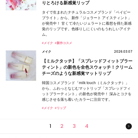
りとろける新感覚リップ
タイで生まれたナチュラルコスメブランド「ベイビー
ブライト」から、新作「ジェラート アイスティント」
が発売中！ 甘くて冷たいジェラートに着想を得た新感
覚のリップです。色移りしにくいのもうれしいアイテ
ム。
#メイク
#新作コスメ
2026.03.07
メイク
【ミルクタッチ】「スプレッドフィットブラー
ティント」の新色を全色スウォッチ！クリーム
チーズのような新感覚マットリップ
韓国コスメブランド「milk touch（ミルクタッチ）」
から、ふわっとなじむマットリップ「スプレッドフィ
ットブラーティント」の新色が発売中！ 深みとコクを
感じさせる落ち着いたカラーに注目です。
#メイク
#リップ
次の
1
2
3
4