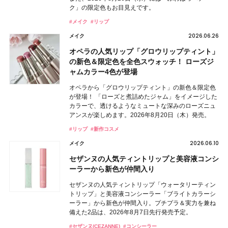
ク」の限定色もお目見えです。
#メイク
#リップ
2026.06.26
メイク
オペラの人気リップ「グロウリップティント」
の新色＆限定色を全色スウォッチ！ ローズジ
ャムカラー4色が登場
オペラから「グロウリップティント」の新色＆限定色
が登場！ 「ローズと煮詰めたジャム」をイメージした
カラーで、透けるようなミュートな深みのローズニュ
アンスが楽しめます。2026年8月20日（木）発売。
#リップ
#新作コスメ
2026.06.10
メイク
セザンヌの人気ティントリップと美容液コンシ
ーラーから新色が仲間入り
セザンヌの人気ティントリップ「ウォータリーティン
トリップ」と美容液コンシーラー「ブライトカラーシ
ーラー」から新色が仲間入り。プチプラ＆実力を兼ね
備えた2品は、2026年8月7日先行発売予定。
#セザンヌ(CEZANNE)
#コンシーラー