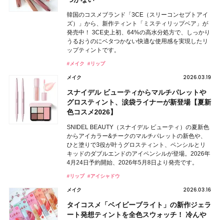
韓国のコスメブランド「3CE（スリーコンセプトアイ
ズ）」から、新作ティント「ミスティリップベア」が
発売中！ 3CE史上初、64%の高水分処方で、しっかり
うるおうのにベタつかない快適な使用感を実現したリ
ップティントです。
#メイク
#リップ
2026.03.19
メイク
スナイデル ビューティからマルチパレットや
グロスティント、涙袋ライナーが新登場【夏新
色コスメ2026】
SNIDEL BEAUTY（スナイデル ビューティ）の夏新色
からアイカラー&チークのマルチパレットの新色や、
ひと塗りで3役が叶うグロスティント、ペンシルとリ
キッドのダブルエンドのアイペンシルが登場。2026年
4月24日予約開始、2026年5月8日より発売です。
#リップ
#アイシャドウ
2026.03.16
メイク
タイコスメ「ベイビーブライト」の新作ジェラ
ート発想ティントを全色スウォッチ！ 冷んや