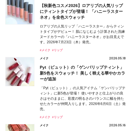
【秋新色コスメ2026】ロアリブの人気リップ
にティントタイプが登場！ 「ハニーラスター
ネオ」を全色スウォッチ
ロアリブの人気リップ「ハニーラスター」からティン
トタイプがデビュー！ 肌になじむよう計算された洗練
ヌードカラーの「ハニーラスターネオ」がお目見えで
す。2026年7月23日（木）発売。
#メイク
#リップ
2026.05.18
メイク
Pyt（ピュット）の「ゲンバリップティント」
新5色をスウォッチ！ 美しく映える華やかカラ
ーが追加
「Pyt（ピュット）」の人気アイテム「ゲンバリップテ
ィント」に新5色が登場！ 使いやすさと仕上がりの良
さはそのままに、彩度の明るさのバランスに幅を持た
せたカラーが仲間入りします。2026年6月6日（土）発
売。
#メイク
#リップ
2026.05.16
メイク