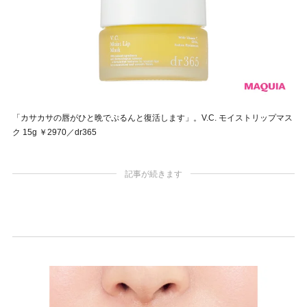
「カサカサの唇がひと晩でぷるんと復活します」。V.C. モイストリップマス
ク 15g ￥2970／dr365
記事が続きます