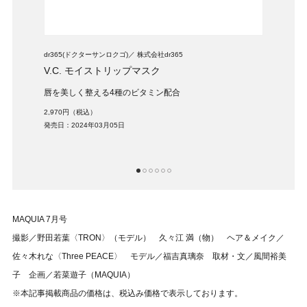
dr365(ドクターサンロクゴ)
株式会社dr365
コスメ
V.C. モイストリップマスク
プラ
唇を美しく整える4種のビタミン配合
コス
2,970円（税込）
4,62
発売日：2024年03月05日
発売日：
1
2
3
4
5
6
MAQUIA 7月号
撮影／野田若葉〈TRON〉（モデル） 久々江 満（物） ヘア＆メイク／
佐々木れな〈Three PEACE〉 モデル／福吉真璃奈 取材・文／風間裕美
子 企画／若菜遊子（MAQUIA）
※本記事掲載商品の価格は、税込み価格で表示しております。