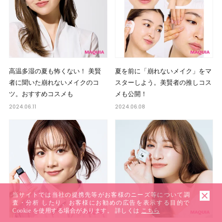
高温多湿の夏も怖くない！ 美賢
夏を前に「崩れないメイク」をマ
者に聞いた崩れないメイクのコ
スターしよう。美賢者の推しコス
ツ。おすすめコスメも
メも公開！
2024.06.11
2024.06.08
当サイトでは当社の提携先等がお客様のニーズ等について調
査・分析 したり、お客様にお勧めの広告を表示する目的で
Cookie を使用する場合があります。 詳しくは
こちら