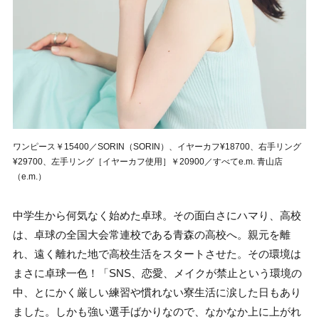
ワンピース￥15400／SORIN（SORIN）、イヤーカフ¥18700、右手リング
¥29700、左手リング［イヤーカフ使用］￥20900／すべてe.m. 青山店
（e.m.）
中学生から何気なく始めた卓球。その面白さにハマり、高校
は、卓球の全国大会常連校である青森の高校へ。親元を離
れ、遠く離れた地で高校生活をスタートさせた。その環境は
まさに卓球一色！「SNS、恋愛、メイクが禁止という環境の
中、とにかく厳しい練習や慣れない寮生活に涙した日もあり
ました。しかも強い選手ばかりなので、なかなか上に上がれ