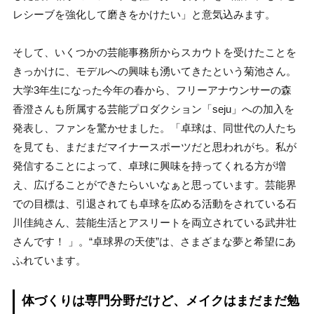
レシーブを強化して磨きをかけたい」と意気込みます。
そして、いくつかの芸能事務所からスカウトを受けたことを
きっかけに、モデルへの興味も湧いてきたという菊池さん。
大学3年生になった今年の春から、フリーアナウンサーの森
香澄さんも所属する芸能プロダクション「seju」への加入を
発表し、ファンを驚かせました。「卓球は、同世代の人たち
を見ても、まだまだマイナースポーツだと思われがち。私が
発信することによって、卓球に興味を持ってくれる方が増
え、広げることができたらいいなぁと思っています。芸能界
での目標は、引退されても卓球を広める活動をされている石
川佳純さん、芸能生活とアスリートを両立されている武井壮
さんです！ 」。“卓球界の天使”は、さまざまな夢と希望にあ
ふれています。
体づくりは専門分野だけど、メイクはまだまだ勉