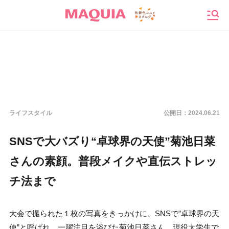
メニ
ライフスタイル
公開日：
2024.06.21
SNSで大バズり“卓球界の天使”菊池日菜
さんの素顔。普段メイクや直伝ストレッ
チ法まで
大会で撮られた１枚の写真をきっかけに、SNSで”卓球界の天
使”と呼ばれ、一躍注目を浴びた菊池日菜さん。現役大学生で