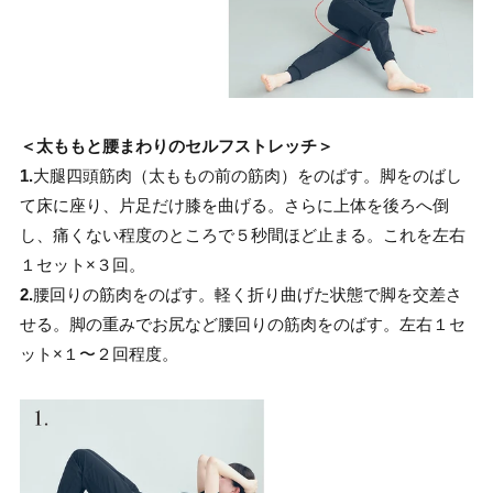
＜太ももと腰まわりのセルフストレッチ＞
1.
大腿四頭筋肉（太ももの前の筋肉）をのばす。脚をのばし
て床に座り、片足だけ膝を曲げる。さらに上体を後ろへ倒
し、痛くない程度のところで５秒間ほど止まる。これを左右
１セット×３回。
2.
腰回りの筋肉をのばす。軽く折り曲げた状態で脚を交差さ
せる。脚の重みでお尻など腰回りの筋肉をのばす。左右１セ
ット×１〜２回程度。