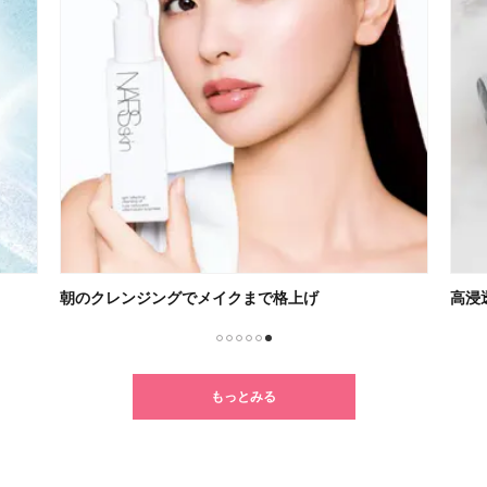
朝のクレンジングでメイクまで格上げ
高浸
1
2
3
4
5
6
もっとみる