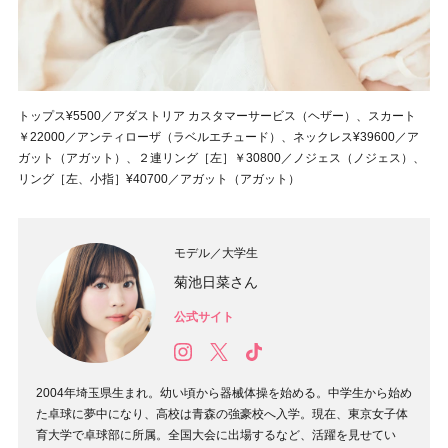
トップス¥5500／アダストリア カスタマーサービス（ヘザー）、スカート
￥22000／アンティローザ（ラベルエチュード）、ネックレス¥39600／ア
ガット（アガット）、２連リング［左］￥30800／ノジェス（ノジェス）、
リング［左、小指］¥40700／アガット（アガット）
モデル／大学生
菊池日菜さん
公式サイト
2004年埼玉県生まれ。幼い頃から器械体操を始める。中学生から始め
た卓球に夢中になり、高校は青森の強豪校へ入学。現在、東京女子体
育大学で卓球部に所属。全国大会に出場するなど、活躍を見せてい