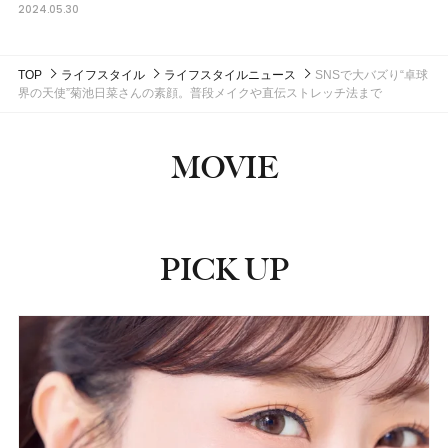
2024.05.30
TOP
ライフスタイル
ライフスタイルニュース
SNSで大バズり“卓球
界の天使”菊池日菜さんの素顔。普段メイクや直伝ストレッチ法まで
MOVIE
PICK UP
ピックアップ