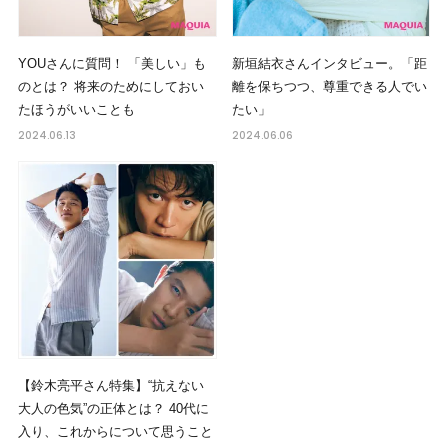
YOUさんに質問！ 「美しい」も
新垣結衣さんインタビュー。「距
のとは？ 将来のためにしておい
離を保ちつつ、尊重できる人でい
たほうがいいことも
たい」
2024.06.13
2024.06.06
【鈴木亮平さん特集】“抗えない
大人の色気”の正体とは？ 40代に
入り、これからについて思うこと