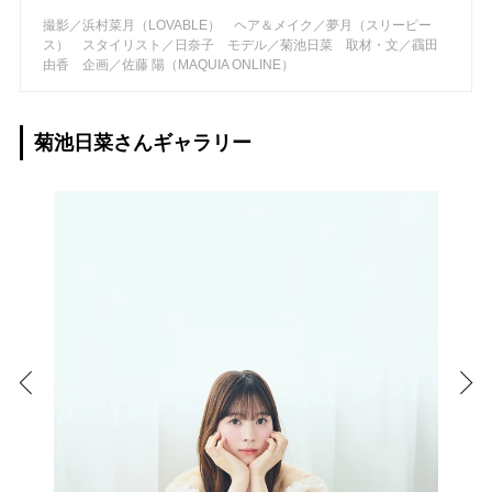
撮影／浜村菜月（LOVABLE） ヘア＆メイク／夢月（スリーピー
ス） スタイリスト／日奈子 モデル／菊池日菜 取材・文／靍田
由香 企画／佐藤 陽（MAQUIA ONLINE）
菊池日菜さんギャラリー