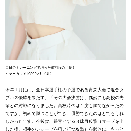
毎日のトレーニングで培った縦割れのお腹！
イヤーカフ￥10560／Ui.(Ui.)
今年１月には、全日本選手権の予選である青森大会で混合ダ
ブルス優勝を果たす。「その大会決勝は、偶然にも高校の先
輩との対戦になりました。高校時代は１度も勝てなかったの
ですが、初めて勝つことができ、優勝できたのはとてもうれ
しかったです。今後は、得意とする３球目攻撃（サーブを出
した後、相手のレシーブを狙い打つ攻撃）を武器に、もっと