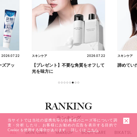
2026.07.22
2026.07.22
スキンケア
スキンケア
ーズアッ
【プレゼント】不要な角質をオフして
諦めてい
光を味方に
1
2
3
4
5
6
7
8
RANKING
ランキング
当サイトでは当社の提携先等がお客様のニーズ等について調
査・分析 したり、お客様にお勧めの広告を表示する目的で
Cookie を使用する場合があります。 詳しくは
こちら
ALL
SKIN CARE
MAKEUP
BODY CARE
BIKATSU