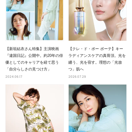
【新垣結衣さん特集】主演映画
【クレ・ド・ポー ボーテ】キー
『違国日記』公開中。約20年の俳
ラディアンスケアの真骨頂。光を
優としてのキャリアを経て思う
纏う、光を宿す。理想の「光放
「自分らしさの見つけ方」
つ」肌へ
2024.06.17
2026.07.29