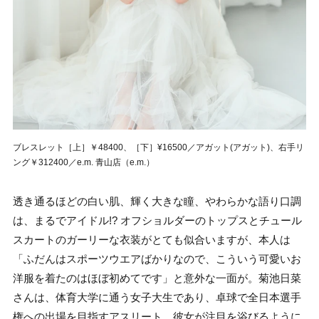
ブレスレット［上］￥48400、［下］¥16500／アガット(アガット)、右手リ
ング￥312400／e.m. 青山店（e.m.）
透き通るほどの白い肌、輝く大きな瞳、やわらかな語り口調
は、まるでアイドル!? オフショルダーのトップスとチュール
スカートのガーリーな衣装がとても似合いますが、本人は
「ふだんはスポーツウエアばかりなので、こういう可愛いお
洋服を着たのはほぼ初めてです」と意外な一面が。菊池日菜
さんは、体育大学に通う女子大生であり、卓球で全日本選手
権への出場を目指すアスリート。彼女が注目を浴びるように