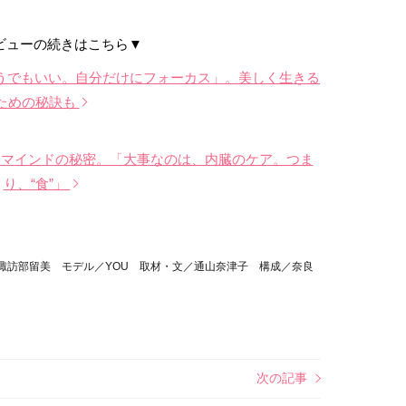
ビューの続きはこちら▼
うでもいい。自分だけにフォーカス」。美しく生きる
ための秘訣も
なマインドの秘密。「大事なのは、内臓のケア。つま
り、“食”」
ク／諏訪部留美 モデル／YOU 取材・文／通山奈津子 構成／奈良
次の記事