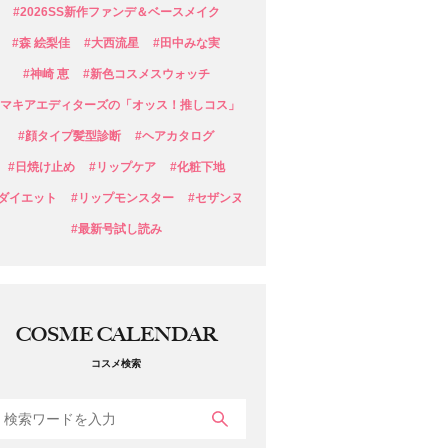
#2026SS新作ファンデ＆ベースメイク
#森 絵梨佳
#大西流星
#田中みな実
#神崎 恵
#新色コスメスウォッチ
#マキアエディターズの「オッス！推しコス」
#顔タイプ髪型診断
#ヘアカタログ
#日焼け止め
#リップケア
#化粧下地
#ダイエット
#リップモンスター
#セザンヌ
#最新号試し読み
COSME CALENDAR
コスメ検索
検索