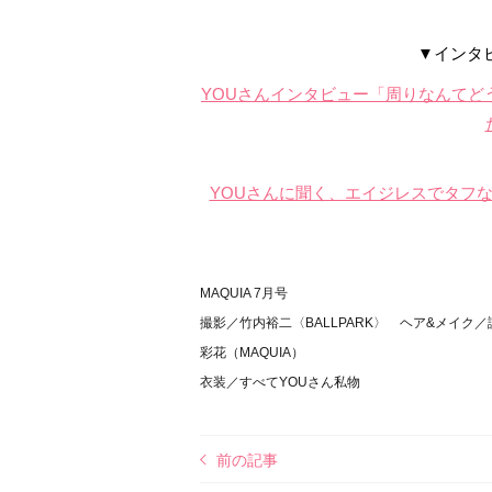
▼インタ
YOUさんインタビュー「周りなんてど
YOUさんに聞く、エイジレスでタフ
MAQUIA 7月号
撮影／竹内裕二〈BALLPARK〉 ヘア&メイ
彩花（MAQUIA）
衣装／すべてYOUさん私物
前の記事