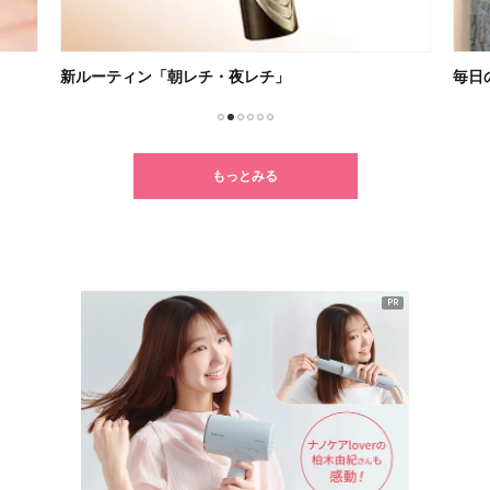
毎日の歯磨きがワクワクするひと時に！
クセ
1
2
3
4
5
6
もっとみる
PR