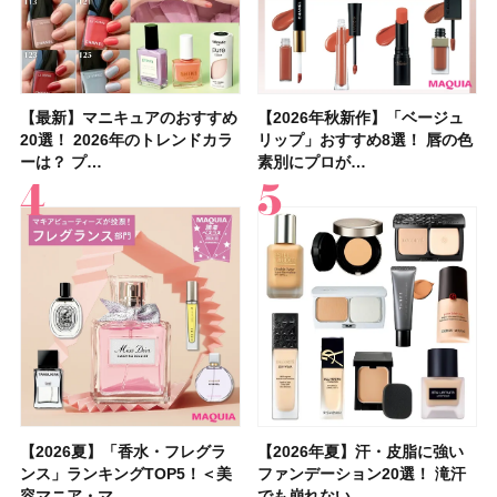
【最新】マニキュアのおすすめ
【2026年夏】汗に強い日焼け
【最新】マニキュアのおすすめ
【デパコスのネイルオイル10
【石井美保さんのおすすめお菓
【2026年夏】おすすめの髪型
【読者プレゼント】羽の見えな
【セザンヌ】8/7新色追加！
【2026年秋新作】「ベージュ
【石井美保さん】おすすめの
【2026年秋新作】「ベージュ
【2026年】ボディ用日焼け止
【板野友美さんの美活】「最
【2026年夏】小顔に見えるボ
【2026年8月の一粒万倍日】お
【限定】&be「リップカラーデ
20選！ 2026年のトレンドカラ
止めのおすすめ13選！ 汗で塗
20選！ 2026年のトレンドカラ
選】プレゼントにおすすめ！ケ
子＆お茶10選】手土産にもぴっ
36選！ショート・ボブ・ミディ
いハンディファン
「ウォータリーティントリップ
リップ」おすすめ8選！ 唇の色
「ブライトニング」11選！ ス
リップ」おすすめ8選！ 唇の色
めUVのおすすめ20選！ この夏
近、下の歯の矯正を再開したん
ブの髪型37選！ レイヤー・切
すすめの開運コスメ＆美容アイ
ュオ 01 ピンクベージュ」レビ
ーは？ プ…
膜が強化され…
ーは？ プ…
ア効果、ビジュ、…
たり
アム・ロング…
「baramood」を3名様…
」10モモピュ…
素別にプロが…
キンケアからサプ…
素別にプロが…
注目の人気…
です」オーラルケア…
りっぱなしな…
テム10選！
ュー｜落ち…
【2026夏】「香水・フレグラ
【クリスマスコフレ2026】ク
【2026年夏】汗・皮脂に強い
【2026夏】「リップケア」ラ
【2026夏】「インナーケア・
【最新】髪のうねり・広がり・
【フォロー＆いいねで当たる】
【全色レビュー】ケイト メロ
【2026年夏】汗・皮脂に強い
【コスメデコルテ】ブランド最
【崩れないフェイスパウダーの
【クリスマスコフレ2026】
【おすすめダイエットサプリ８
【2026年】最新トレンド「ボ
【無印良品】スキンケア×衣料
【スック2026新作】秋コレク
ンス」ランキングTOP5！＜美
リニークのホリデーコフレを一
ファンデーション20選！ 滝汗
ンキングTOP5！＜美容マニア
サプリ」ランキングTOP5！＜
くせ毛におすすめのシャンプー
中国割烹旅館 掬水亭の宿泊券
ウブラウンアイズ限定色追加！
ファンデーション20選！ 滝汗
高峰ラインから新作エイジング
塗り方】ブラシ？パフ？ 肌質
BAUM（バウム）が誘う静寂の
選】食べすぎた日をサポート！
ブ」13種類を徹底解説！ 定番
素材の最強タッグで実現！ 着
ションを全品スウォッチ&イエ
容マニア・マ…
挙紹介！ 人気…
でも崩れない…
集団・マキア…
美容マニア集…
17選
を1組2名様にプ…
イエベ・ブルベ別…
でも崩れない…
ケアクリーム「A…
別メイクHOW …
香りの世界へ。…
選び方＆糖質・脂…
＆人気の髪型…
るだけで保湿でき…
ベブルベ分け！