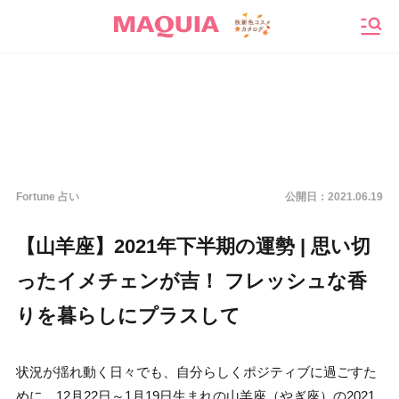
メニ
Fortune 占い
公開日：
2021.06.19
【山羊座】2021年下半期の運勢 | 思い切
ったイメチェンが吉！ フレッシュな香
りを暮らしにプラスして
状況が揺れ動く日々でも、自分らしくポジティブに過ごすた
めに。12月22日～1月19日生まれの山羊座（やぎ座）の2021