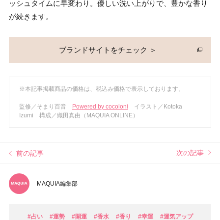
ッシュタイムに早変わり。優しい洗い上がりで、豊かな香り
が続きます。
ブランドサイトをチェック ＞
※本記事掲載商品の価格は、税込み価格で表示しております。
監修／そまり百音
Powered by cocoloni
イラスト／Kotoka
Izumi 構成／織田真由（MAQUIA ONLINE）
次の記事
前の記事
MAQUIA編集部
#占い
#運勢
#開運
#香水
#香り
#幸運
#運気アップ