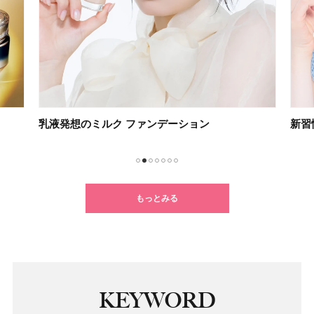
新習慣！ 大人のためのうぶ毛ケア
不要
1
2
3
4
5
6
7
もっとみる
KEYWORD