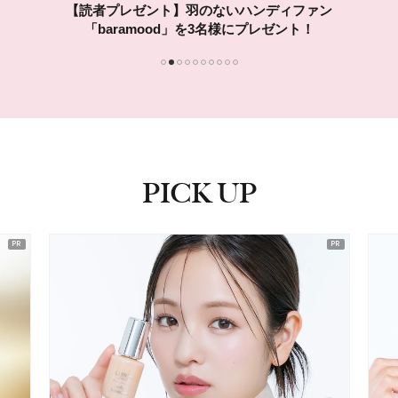
ADDICTIONの「マイクロピーリング トナー」を
10名様に！
1
2
3
4
5
6
7
8
9
10
PICK UP
ピックアップ