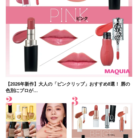
【2026年新作】大人の「ピンクリップ」おすすめ8選！ 唇の
【上田竜也さんのマイベストコスメ５選】大人になって開眼
【2026年新作】大人の「ピンクリップ」おすすめ8選！ 唇の
【2026夏】「香水・フレグランス」ランキングTOP5！＜美
【2026夏】「歯磨き粉・オーラルケア」ランキングTOP5！
【2026年夏】40代におすすめの髪型30選！ 若く見える・手
【鈴木えみさんの愛用品30選】コスメ・スキンケア・ヘアケ
【キャンメイク】売切続出！先行発売中の「クリアヴェール
色別にプロが…
したからこそ愛が深…
色別にプロが…
容マニア・マ…
＜美容マニア…
入れが楽な…
アetc.お気に…
セッティングパウダ…