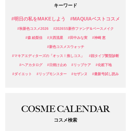
キーワード
#明日の私をMAKEしよう
#MAQUIAベストコスメ
#秋新色コスメ2026
#2026SS新作ファンデ＆ベースメイク
#森 絵梨佳
#大西流星
#田中みな実
#神崎 恵
#新色コスメスウォッチ
#マキアエディターズの「オッス！推しコス」
#顔タイプ髪型診断
#ヘアカタログ
#日焼け止め
#リップケア
#化粧下地
#ダイエット
#リップモンスター
#セザンヌ
#最新号試し読み
COSME CALENDAR
コスメ検索