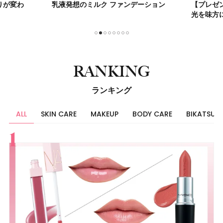
ーション
【プレゼント】不要な角質をオフして
毎日の光
光を味方に
のままに
1
2
3
4
5
6
7
8
RANKING
ランキング
ALL
SKIN CARE
MAKEUP
BODY CARE
BIKATSU
すべて
スキンケア
メイク
ボディケア
美活
ヘア
ライフスタイル
ビューティーズ