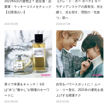
2021年6月の運勢は？ 総合運・恋
【クレ・ド・ポー ボーテ】キー
愛運・ラッキーコスメをチェック
ラディアンスケアの真骨頂。光を
【12星座占い】
纏う、光を宿す。理想の「光放
つ」肌へ
2021.06.05
2026.07.29
香りで幸運をキャッチ！ 6月
自宅をパワースポットに！ ムー
は"水”と"癒やし”が開運のキーワ
ン・リー直伝、2021年の運気を底
ードに
上げする開運テク
2021.06.05
2021.01.09