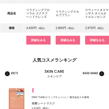
リラクシングフロ
スウィートオスマ
リラクシングスカ
商品名
ーラル スクラブ
ンサス ネイルオ
ルプブラシ
ヘッドクレンズ
イルエッセンス
価格
4,400円
2,860円
2,970円
（税込）
（税込）
（税込）
詳細をみる
詳細をみる
詳細をみる
人気コスメランキング
SKIN CARE
KID'S
BASE MAKE
MAKE
スキンケア
スキンケア
ベースメイク
メイクアップ
ネイル＆ハンド
バス＆ボディケア
ヘアケア
フレグランス
キット
リラクゼーション
健康食品、ドリンク
美容ギア
メンズ
キッズ
DRIP TUNE(ドリップチューン)
株式会社スギ薬局
whomee(フーミー)
セザンヌ(CEZANNE)
NAIL HOLIC
レイフズ(Lāfe’ｓ)
SALONIA
TAMBURINS(タンバリンズ)
Oh! Baby
MUCHA(ミュシャ)
ファンケル(FANCL)
セザンヌ(CEZANNE)
ジョー マローン ロンドン(JO MALONE LONDON)
セザンヌ(CEZANNE)
ハウス オブ ローゼ
I-ne
コーセー コスメニエンス
石澤研究所
マッシュビューティーラボ
株式会社WinC
ファンケル
セザンヌ化粧品
セザンヌ化粧品
セザンヌ化粧品
IICOMBINED JAPAN
発酵シートマスク
ジョー マローン ロンドン
ミルク ファンデーション
ウォータリーティントリップ
ネイルホリック
ホールボディ フレッシュスプレー
グロッシーケア メタルカッサコーム
PERFUME CHAMO
Oh!Baby ボディケアギフト a
ミュシャ インセンス
えんきんプレミアム
ウォータリーティントリップ
ウォータリーティントリップ
1,078円（税込）