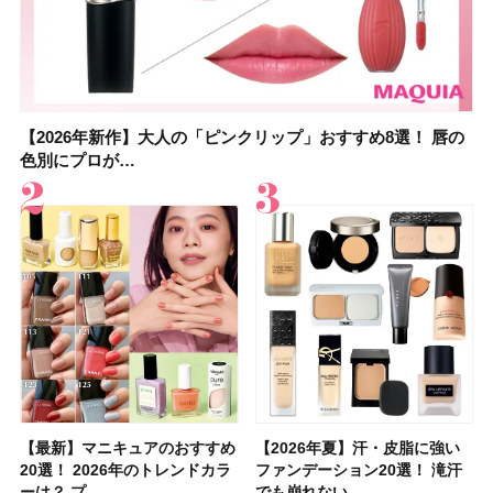
【2026年新作】大人の「ピンクリップ」おすすめ8選！ 唇の
【上田竜也さんのマイベストコスメ５選】大人になって開眼
【2026年新作】大人の「ピンクリップ」おすすめ8選！ 唇の
【2026夏】「香水・フレグランス」ランキングTOP5！＜美
【2026年最新】ダイエットや腸活におすすめの食品・ドリン
【2026年夏】40代におすすめの髪型30選！ 若く見える・手
【フォロー＆いいねで当たる】中国割烹旅館 掬水亭の宿泊券
【セザンヌ】8/7新色追加！「ウォータリーティントリップ
色別にプロが…
したからこそ愛が深…
色別にプロが…
容マニア・マ…
ク6選！ 美活…
入れが楽な…
を1組2名様にプ…
」10モモピュ…
【最新】マニキュアのおすすめ
【石井美保さん】おすすめの
【最新】マニキュアのおすすめ
【2026年】ボディ用日焼け止
【2026夏】「歯磨き粉・オー
【2026年夏】おすすめの髪型
【鈴木えみさんの愛用品30選】
【ルナソルアイシャドウ】アイ
【2026年夏】汗・皮脂に強い
【クリスマスコフレ2026】ク
【2026年夏】汗・皮脂に強い
【2026夏】「リップケア」ラ
【板野友美さんの美活】「最
【2026年夏】小顔に見えるボ
【無印良品】スキンケア×衣料
【セザンヌ】「ブライトカラー
20選！ 2026年のトレンドカラ
「ブライトニング」11選！ ス
20選！ 2026年のトレンドカラ
めUVのおすすめ20選！ この夏
ラルケア」ランキングTOP5！
36選！ショート・ボブ・ミディ
コスメ・スキンケア・ヘアケア
カラーレーションN新色・限定
ファンデーション20選！ 滝汗
リニークのホリデーコフレを一
ファンデーション20選！ 滝汗
ンキングTOP5！＜美容マニア
近、下の歯の矯正を再開したん
ブの髪型37選！ レイヤー・切
素材の最強タッグで実現！ 着
シーラー」新色グリーンが8/7
ーは？ プ…
キンケアからサプ…
ーは？ プ…
注目の人気…
＜美容マニア…
アム・ロング…
etc.お気に…
色をイエベ・ブ…
でも崩れない…
挙紹介！ 人気…
でも崩れない…
集団・マキア…
です」オーラルケア…
りっぱなしな…
るだけで保湿でき…
に発売｜既存色…