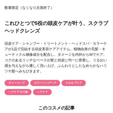
円 〜
円
数量限定（なくなり次第終了）
アイテム
これひとつで5役の頭皮ケアが叶う、スクラブ
目的・用途
ヘッドクレンズ
・
悩みなど
頭皮ケア・シャンプー・トリートメント・ヘッドスパ・カラーケ
発売日
アが1品で完結する頭皮美容ケアアイテム。植物由来の毛髪・キ
ューティクル補修成分を配合し、ダメージを内外からWでケア。
コクのあるリッチなベースが髪と頭皮に均一に密着し、うるおい
検索
感を与えながら優しく洗い上げ、ふんわりとしたなめらかなハリ
ツヤ髪へみちびきます。
ダメージヘア
カラーリングヘア
スカルプケア
ヘアケアその他
ヘアケア
このコスメの記事