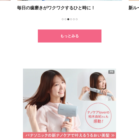
毎日の歯磨きがワクワクするひと時に！
新ル
1
2
3
4
5
6
もっとみる
PR