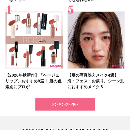
【2026年秋新作】「ベージュ
【2026夏】「シートマスク・
【2026年秋新作】「ベージュ
【ニベア】美容液リップクリー
【2026夏】「インナーケア・
【最新】髪のうねり・広がり・
【2026年8月の一粒万倍日】お
【ジョー マローン ロンドン】
【夏の写真映えメイク4選】
【2026夏】「洗顔料」ランキ
【夏の写真映えメイク4選】
【石井美保さん・50歳のボディ
【石井美保さんのおすすめお菓
【2026年夏】透明感カラーの
【読者プレゼント】羽の見えな
先行販売でゲット🧡LUNASOL
リップ」おすすめ8選！ 唇の色
パック」ランキングTOP5！＜
リップ」おすすめ8選！ 唇の色
ム＆ボディスクラブが新登場！
サプリ」ランキングTOP5！＜
くせ毛におすすめのシャンプー
すすめの開運コスメ＆美容アイ
大人気フレグランス「ウッド
海・フェス・お祭り。シーン別
ングTOP5！＜マキアビューテ
海・フェス・お祭り。シーン別
ケア愛用品16選】首・手・バス
子＆お茶10選】手土産にもぴっ
髪色おすすめ20選！ ブリーチ
いハンディファン
アイカラーレーションN 23
素別にプロが…
マキアビュー…
素別にプロが…
大人気の色付き…
美容マニア集…
17選
テム10選！
セージ ＆ シ…
におすすめメイク＆…
ィーズが投票…
におすすめメイク＆…
トのパーツケ…
たり
あり・なし別…
「baramood」を3名様…
Rosy…
ランキング一覧へ