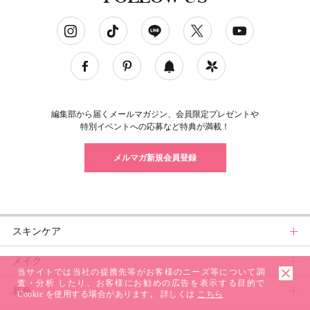
ソーシャルネットワークアカウント
編集部から届くメールマガジン、会員限定プレゼントや
特別イベントへの応募など特典が満載！
メルマガ新規会員登録
スキンケア
メイク
スキンケアトップ
当サイトでは当社の提携先等がお客様のニーズ等について調
査・分析 したり、お客様にお勧めの広告を表示する目的で
新色
ニュース
メイクトップ
Cookie を使用する場合があります。 詳しくは
こちら