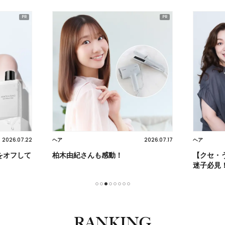
2026.07.22
2026.07.17
ヘア
ヘア
をオフして
柏木由紀さんも感動！
【クセ・
迷子必見
1
2
3
4
5
6
7
8
RANKING