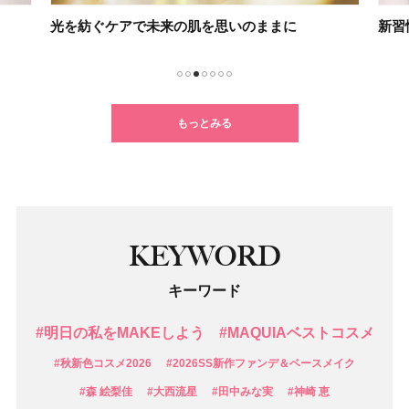
光を紡ぐケアで未来の肌を思いのままに
新習
1
2
3
4
5
6
7
もっとみる
KEYWORD
キーワード
#明日の私をMAKEしよう
#MAQUIAベストコスメ
#秋新色コスメ2026
#2026SS新作ファンデ＆ベースメイク
#森 絵梨佳
#大西流星
#田中みな実
#神崎 恵