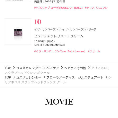
3,850円（税込）
発売日：2026年11月01日
CoenRich(コエンリッチ)
DISM(ディズム)
アンファー
コーセーコスメポート
ラベンダー & ホワイト シダー リネン スプレー
#イヴ・サンローラン(Yves Saint Laurent)
ByGLOW(バイグロー)
Hamee(ハミィ)
#ファンデーション
発売日：2021年12月06日
1,760円（税込）
リップカラーデュオ
アイカラーレーションN
アイカラーレーションN
#ポーラ(POLA)
#クリスマスコフレ
#ハウス オブ ローゼ(HOUSE OF ROSE)
ザ プレミアム 薬用リンクルホワイト ハンドクリーム ポ
AZオイルコントロールクリーム
#クリスマスコフレ
発売日：2026年03月16日
9,460円（税込）
リポアイロン サークルショット タブレット
#ボディケア
#アンチエイジング
バンフォード
ピューリティ
1,980円（税込）
7,700円（税込）
7,700円（税込）
発売日：2026年04月10日
ケモンスペシャルパッケージ
2,750円（税込）
発売日：2026年08月03日
#スティーブン・ノル(STEPHEN KNOLL)
発売日：2026年09月04日
発売日：2026年09月04日
#シャンプー
756円（税込）
ボディスプラッシュ ワン モーニング
発売日：2024年09月25日
発売日：2026年08月03日
#ジョーマローンロンドン(JO MALONE LONDON)
発売日：2026年07月23日
#アンドビー(＆be)
#ルナソル(LUNASOL)
#ルナソル(LUNASOL)
#リップ
#アイシャドウ
#アイシャドウ
18,000円（税抜）
#クリーム
#メンズコスメ
#ハンドクリーム
#ハンドケア
whomee(フーミー)
株式会社WinC
#インナーケア
#インナービューティー
発売日：2016年03月01日
フローラノーティス ジルスチュアート
イヴ・サンローラン
イヴ・サンローラン・ボーテ
スムース スキン ベース
ジルスチュアート ビューティ
ボンド・ナンバーナイン
ブルーベル・ジャパン
ピュアショット リロード クリーム
コアミー
アリミノ
2,970円（税込）
スウィートオスマンサス オードパルファン & リペアヘ
セント・オブ・ピース ボディシルク
発売日：2026年08月21日
18,040円（税込）
3CE
トリートメント オイル EX
アオイル
Oh! Baby
Oh! Baby
日本ロレアル
ハウス オブ ローゼ
ハウス オブ ローゼ
16,500円（税抜）
発売日：2026年09月04日
DISM(ディズム)
アンファー
CoenRich(コエンリッチ)
コーセーコスメポート
#フーミー(WHOMEE)
#化粧下地
発売日：2014年09月03日
3,800円（税抜）
5,390円（税込）
ベルベット リップティント
Oh!Baby ボディケアギフト a
Oh!Baby ボディケアギフト a
#イヴ・サンローラン(Yves Saint Laurent)
GGポアケアフォームマスク
#クリーム
発売日：2020年04月22日
発売日：2026年08月07日
ナイトリニュー ハンドクリーム ポケモンスペシャルパ
2,530円（税込）
3,300円（税込）
3,300円（税込）
2,750円（税込）
ッケージ
発売日：2026年08月08日
#フローラノーティス ジルスチュアート（Flora Notis JILL
発売日：2026年11月01日
発売日：2026年11月01日
発売日：2024年09月25日
STUART）
発売日：2026年08月03日
#マットリップ
#ハウス オブ ローゼ(HOUSE OF ROSE)
#ハウス オブ ローゼ(HOUSE OF ROSE)
#ティントリップ
#クリスマスコフレ
#クリスマスコフレ
#美容液
#フェイスマスク
TOP
コスメカレンダー
ヘアケア
ヘアケアその他
クリアネロリ
#ヘアオイル
#ハンドクリーム
#ハンドケア
スクラブヘッドクレンズ クール
TOP
コスメカレンダー
フローラノーティス ジルスチュアート
ク
リアネロリ スクラブヘッドクレンズ クール
MOVIE