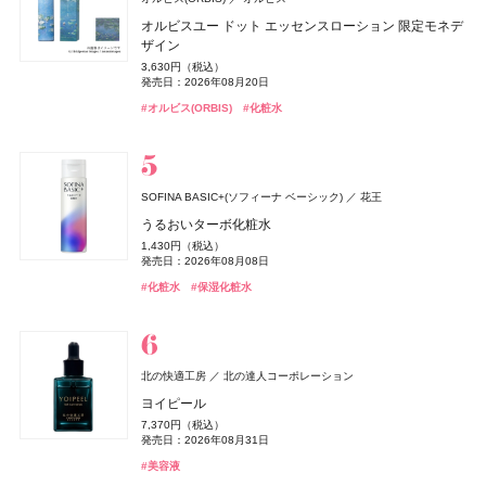
BOTANIST
キールズ
CLEVER(クレバー)
日本ロレアル
I-ne
株式会社ネイチャーラボ
株式会社マツキヨココカラ＆カンパニー
アユーラ(AYURA)
アユーラ
フローラノーティス ジルスチュアート
ピローケース
オルビスユー ドット エッセンスローション 限定モネデ
ケイト
ディオール(DIOR)
ディオール(DIOR)
カネボウ化粧品
パルファン・クリスチャン・ディオール
パルファン・クリスチャン・ディオール
ジルスチュアート ビューティ
ボタニカルヘアミルク 02
ハンド&リップ ミニギフトセット
クリアプロテイン マッスル ぶどう味
マウスセラム ミスト キャラメルトフィー
メディテーションオードパルファム ディープドロップ
ザイン
6,600円（税込）
オードメディカオム(EAUDE MEDICA homme)
桃谷順天館
ジュレリープコンシーラー
ルージュ ディオール オン ステージ
ルージュ ディオール オン ステージ
1,650円（税込）
2,750円（税込）
3,974円（税込）
1,320円（税込）
ネイルオイルエッセンス
5,500円（税込）
3,630円（税込）
ちふれ
薬用アクネケアローション
ちふれ化粧品
発売日：2026年08月01日
発売日：2026年12月03日
発売日：2024年09月01日
発売日：2026年09月11日
1,650円（税込）
発売日：2026年10月30日
5,940円（税込）
5,940円（税込）
発売日：2026年08月20日
2,970円（税込）
発売日：2025年10月25日
発売日：2025年09月19日
発売日：2025年09月19日
2,200円（税込）
チーク プライマー
発売日：2025年01月10日
#ボタニスト(BOTANIST)
#キールズ(Kiehl's)
#筋トレ
#プロテイン
#クリスマスコフレ
#トリートメント
#オーラルケア
#アユーラ(AYURA)
#フレグランス
#オルビス(ORBIS)
#化粧水
発売日：2021年11月08日
#ケイト(KATE)
#パルファン･クリスチャン･ディオール(PARFUMS CHRISTIAN
#パルファン･クリスチャン･ディオール(PARFUMS CHRISTIAN
#コンシーラー
990円（税込）
#フローラノーティス ジルスチュアート（Flora Notis JILL
DIOR)
DIOR)
発売日：2026年08月10日
Keeps(キープス)
#化粧水
西川
STUART）
#ちふれ(CHIFURE)
Keeps クッション for beauty
#リップ
#リップ
#チーク
#ネイルケア
14,300円（税込）
ZEN shampoo
キールズ
トランシーノ
日本ロレアル
第一三共ヘルスケア
王子製薬
ニベア
ニベア花王
CHANEL(シャネル)
CHANEL
SOFINA BASIC+(ソフィーナ ベーシック)
花王
キスミー フェルム
KISSME（伊勢半）
ZEN shampoo コンディショナー
瞬間バリア※クリーム UFC ミニギフトセット
トランシーノ®EX［第1類医薬品］
ニベアUV ディープ プロテクト&ケア ジェル
レ ゼクストレ ドゥ シャネル パース スプレイ セット
うるおいターボ化粧水
オードメディカオム(EAUDE MEDICA homme)
桃谷順天館
クッションワンダー ステイカバーSP
2,398円（税込）
3,190円（税込）
7,260円（税込）
1,078円（税込）
93,830円（税込）
1,430円（税込）
ルナソル
whomee(フーミー)
薬用アクネケアウォッシュ
whomee(フーミー)
カネボウ化粧品
株式会社WinC
株式会社WinC
発売日：2025年05月29日
発売日：2026年12月03日
発売日：2024年03月08日
発売日：2025年02月08日
CoenRich(コエンリッチ)
コーセーコスメポート
3,520円（税込）
発売日：2026年06月19日
発売日：2026年08月08日
発売日：2026年09月10日
1,980円（税込）
アイカラーレーションN
nishikawa
ミルク ファンデーション
ミルク ファンデーション
西川
#ヘアケア
#キールズ(Kiehl's)
#美白
#美白ケア
#コンディショナー
#スキンケア
#ニベア(NIVEA)
#UV
薬用エクストラガード ハンドクリーム ポケモンスペシ
#シャネル(CHANEL)
#フレグランス
#化粧水
#保湿化粧水
発売日：2021年11月08日
#ファンデーション
#クッションファンデ
7,700円（税込）
3,190円（税込）
3,190円（税込）
ャルパッケージ
#005 punitoro まくら
発売日：2026年09月04日
発売日：2026年08月21日
#洗顔
発売日：2026年08月21日
#洗顔料
発売日：2026年08月03日
6,600円（税込）
#ルナソル(LUNASOL)
#フーミー(WHOMEE)
#フーミー(WHOMEE)
#ファンデーション
#ファンデーション
#アイシャドウ
#ハンドクリーム
#ハンドケア
#睡眠
ZEN shampoo
クリニーク
KINS(キンズ)
クリニーク ラボラトリーズ
KINS(キンズ)
王子製薬
小林製薬
小林製薬
クロエ
コティジャパン合同会社
北の快適工房
北の達人コーポレーション
ディオール(DIOR)
パルファン・クリスチャン・ディオール
ZEN shampoo シャンプー
イーブン ベター ダブル セラム セット 27
SUPPLEMENTS GUT+
糸ようじ コンパクトヘッドタイプ
クロエ アトリエ デ フルール スー レ パン オードパルフ
ヨイピール
オードメディカオム(EAUDE MEDICA homme)
桃谷順天館
ディオール フォーエヴァー フルイド スキン グロウ
2,398円（税込）
17,600円（税込）
10,152円（税込）
825円（税込）
ァム
7,370円（税込）
NARS
セザンヌ(CEZANNE)
薬用アクネケアBB
セザンヌ(CEZANNE)
NARS JAPAN
セザンヌ化粧品
セザンヌ化粧品
発売日：2025年05月29日
発売日：2026年10月09日
発売日：2023年08月10日
発売日：2025年04月16日
8,030円（税込）
発売日：2026年08月31日
デュカート
シャンティ
20,790円（税込）
よーじや
株式会社よーじや
発売日：2026年02月27日
2,530円（税込）
インセイシャブル リキッドブラッシュ
発売日：2026年05月28日
ブライトカラーシーラー
ブライトカラーシーラー
#ヘアケア
#クリニーク(CLINIQUE)
#サプリ
#便秘解消
#シャンプー
#クリスマスコフレ
#オーラルケア
#美容液
ネイルショットセラム 01
ねむり ピローミスト
発売日：2021年10月04日
5,390円（税込）
748円（税込）
748円（税込）
#クロエ(Chloé)
#フレグランス