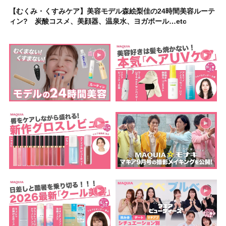
【むくみ・くすみケア】美容モデル森絵梨佳の24時間美容ルーテ
ィン? 炭酸コスメ、美顔器、温泉水、ヨガポール…etc