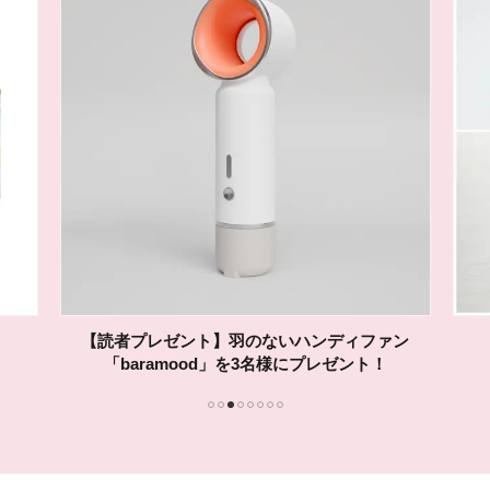
【読者プレゼント】羽のないハンディファン
「baramood」を3名様にプレゼント！
1
2
3
4
5
6
7
8