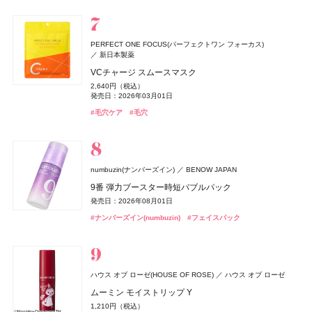
990円（税込）
2,420円（税込）
発売日：2026年08月05日
発売日：2026年08月07日
#BBクリーム
発売日：2026年08月07日
発売日：2026年02月23日
発売日：2025年11月21日
#ナーズ(NARS)
#セザンヌ(CEZANNE)
#セザンヌ(CEZANNE)
#チーク
#コンシーラー
#コンシーラー
#デュカート(Ducato)
#ネイルケア
#睡眠
#リラクゼーション
コスメデコルテ
コーセー
Diane Perfect Beauty(ダイアン パーフェクトビューティー)
イプサ(IPSA)
DHC(ディーエイチシー)
イプサ
DHC
ニベア
ニベア花王
PERFECT ONE FOCUS(パーフェクトワン フォーカス)
トーン＆フラット パーフェクティング パレット
株式会社ネイチャーラボ
新日本製薬
ヴィーナススパ
フィッツコーポレーション
MEキット
ナノアクティブ コラーゲン
ルーセントビューティ 浸透保湿美容クリームスクラブ
ジョー マローン ロンドン(JO MALONE LONDON)
6,600円（税込）
エクストラフレッシュ＆リペア シャンプー＆トリート
VCチャージ スムースマスク
11,550円（税込）
2,980円（税抜）
1,430円（税込）
パフュームスティック（ディアレストビューティ）
発売日：2026年08月21日
ジョー マローン ロンドン
M・A・C(マック)
メント グレープフルーツ&ペパーミントの香り
ちふれ
ちふれ
ちふれ化粧品
ちふれ化粧品
M・A・C
発売日：2026年08月20日
発売日：2019年03月07日
発売日：2026年08月29日
2,640円（税込）
CHANEL(シャネル)
CHANEL
1,500円（税抜）
ドウシシャ
株式会社ドウシシャ
#コスメデコルテ(DECORTÉ)
ブラック シダーウッド & ジュニパー シェービング クリ
#コンシーラー
1,320円（税込）
発売日：2026年03月01日
ポケット プラッシーズ ミニ ブラシ キット
発売日：2018年09月01日
チーク プライマー
チーク プライマー
#イプサ(IPSA)
#スキンケア
#ニベア(NIVEA)
#ボディケア
ル ジェル コート N
ーム
ベビーゴリラのひとつかみ夏
発売日：2026年04月01日
10,560円（税込）
990円（税込）
990円（税込）
#毛穴ケア
#毛穴
4,620円（税込）
9,460円（税込）
2,178円（税込）
発売日：2026年08月21日
#ダイアン(Diane)
発売日：2026年08月10日
発売日：2026年08月10日
#シャンプー
発売日：2023年06月02日
発売日：2026年04月24日
発売日：2026年04月20日
SPIC(スピック)
スピック
#マック(M･A･C)
#ちふれ(CHIFURE)
#ちふれ(CHIFURE)
#メイクブラシ
#チーク
#チーク
#シャネル(CHANEL)
#ジョーマローンロンドン(JO MALONE LONDON)
#ネイル
#クリーム
#むくみ
#足のむくみ
エレガンス
エレガンス コスメティックス
ヴィーナススパ
フィッツコーポレーション
リポ-カプセル ビタミンC
ＨＡＣＣＩ
HACCI's JAPAN.LLC
GWHITE(ジーホワイト)
I-ne
ラスターモイスト ヴェール
7,200円（税抜）
パフュームスティック
numbuzin(ナンバーズイン)
BENOW JAPAN
ハニーカルーセル 〜夢の続き〜 PINK
薬用ホワイトニングハミガキ
コアミー
アリミノ
8,800円（税込）
1,500円（税抜）
9番 弾力ブースター時短バブルパック
22,000円（税込）
1,980円（税込）
発売日：2026年09月18日
発売日：2017年09月01日
オペラ
プロフィデンス ヘアマスク M
whomee(フーミー)
whomee(フーミー)
イミュ
株式会社WinC
株式会社WinC
発売日：2026年10月23日
発売日：2026年03月01日
発売日：2026年08月01日
デュカート
DISM(ディズム)
シャンティ
アンファー
ドウシシャ
株式会社ドウシシャ
#エレガンス(Elegance)
#フェイスパウダー
4,400円（税込）
グロウリップティント
キラ ベース オイル
キラ ベース オイル
#ハッチ(HACCI)
#クリスマスコフレ
#オーラルケア
#歯磨き粉
#ナンバーズイン(numbuzin)
自爪補強カラー
EMS EER メディスキンケアデバイス
#フェイスパック
ゴリラのハグ夏
発売日：2026年05月12日
ザ・コラーゲン
資生堂
1,980円（税込）
3,850円（税込）
3,850円（税込）
990円（税込）
35,200円（税込）
4,950円（税込）
発売日：2026年08月20日
#アリミノ(ARIMINO)
発売日：2026年10月01日
発売日：2026年10月01日
#トリートメント
発売日：2026年10月13日
ザ・コラーゲン＜ドリンク＞
発売日：2024年10月23日
バンフォード
ピューリティ
#オペラ(OPERA)
#フーミー(WHOMEE)
#フーミー(WHOMEE)
#リップ
#オイル
#オイル
249円（税抜）
#デュカート(Ducato)
#美顔器
#美容家電
#ネイルポリッシュ
ボディスプラッシュ ワン イブニング
イヴ・サンローラン
イヴ・サンローラン・ボーテ
発売日：2009年03月01日
B.A
ポーラ
LAFRENDY botanical(ラフレンディー ボタニカル)
ハウス オブ ローゼ(HOUSE OF ROSE)
ハウス オブ ローゼ
18,000円（税抜）
ラディアント タッチ グロウパクト<コレクター>
CPコスメティクス
発売日：2016年03月01日
B.A シンボリックコレクション
ムーミン モイストリップ Y
ジョー マローン ロンドン(JO MALONE LONDON)
スティーブンノル コレクション
コーセー
12,320円（税込）
ボディタイムクリーム
26,400円（税込）
ジョー マローン ロンドン
発売日：2026年08月21日
1,210円（税込）
&be(アンドビー)
スムース ストレート シャンプー
ルナソル
ルナソル
カネボウ化粧品
カネボウ化粧品
Clue(クルー)
発売日：2026年11月01日