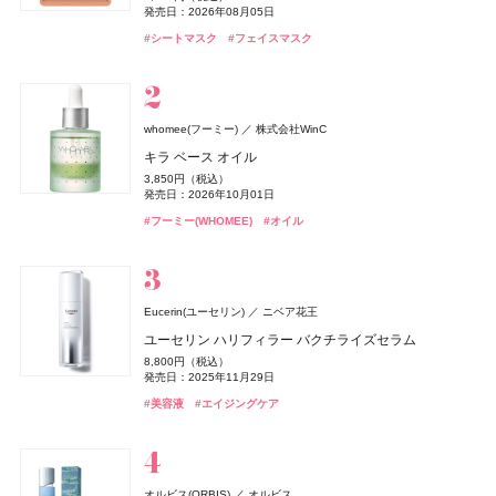
ブラック シダーウッド & ジュニパー アフターシェーブ ロ
3,190円（税込）
660円（税込）
330円（税込）
2,200円（税込）
2,970円（税込）
18,600円（税込）
3,300円（税込）
3,960円（税込）
4,700円（税込）
660円（税込）
660円（税込）
発売日：2026年08月05日
ョン
発売日：2026年08月21日
発売日：2026年08月07日
発売日：2024年04月16日
発売日：2026年07月15日
発売日：2026年08月03日
発売日：2026年11月01日
発売日：2026年07月23日
発売日：2026年02月17日
発売日：2026年08月07日
発売日：2026年08月07日
#タンバリンズ(TAMBURINS)
#フレグランス
#シートマスク
#フェイスマスク
9,460円（税込）
#フーミー(WHOMEE)
#セザンヌ(CEZANNE)
#コーセー(KOSÉ)
#プチプラ
#ツール
#ハウス オブ ローゼ(HOUSE OF ROSE)
#ミュシャ(MUCHA)
#ファンケル(FANCL)
#セザンヌ(CEZANNE)
#セザンヌ(CEZANNE)
#ボディケア
#ネイルカラー
#フレグランス
#サプリ
#ファンデーション
#リップ
#リップ
#リップ
#クリスマスコフレ
発売日：2026年04月24日
#ジョーマローンロンドン(JO MALONE LONDON)
#化粧水
グッチ ビューティ
コティジャパン合同会社
whomee(フーミー)
株式会社WinC
セザンヌ(CEZANNE)
ディオール(DIOR)
CoenRich(コエンリッチ)
スキンアクア
Straine(ストレイン)
SHIRORU(シロル)
ベネクス
Attenir(アテニア)
DRIP TUNE(ドリップチューン)
DRIP TUNE(ドリップチューン)
ベネクス
ロート製薬
アテニア
パルファン・クリスチャン・ディオール
SHIRORU(シロル)
Aiロボティクス株式会社
セザンヌ化粧品
コーセーコスメポート
株式会社スギ薬局
株式会社スギ薬局
グッチ フローラ ゴージャス オーキッド オードパルファ
キラ ベース オイル
ブライトカラーシーラー
ディオール アディクト クチュール リップスティック ケ
ザ プレミアム 薬用リンクルホワイト ハンドクリーム 金
ヒアルロンセラムUV
ストレートヘアミスト
SHIRORU クリスマスコフレ2026
Elite Package
かんせつスマート
発酵シートマスク
発酵シートマスク
ム インテンス
3,850円（税込）
murphy(マーフィー)
I-ne
ース
木犀の香り ポケモンスペシャルパッケージ
748円（税込）
1,320円（税込）
1,980円（税込）
3,960円（税込）
13,420円（税込）
2,695円（税込）
1,078円（税込）
1,078円（税込）
発売日：2026年10月01日
24,970円（税込）
薬用 UV オールインワンジェル
発売日：2026年08月07日
発売日：2026年08月01日
発売日：2026年11月01日
発売日：2026年04月03日
発売日：2020年06月16日
発売日：2026年08月05日
発売日：2026年08月05日
5,500円（税込）
発売日：2026年08月03日
発売日：2026年09月01日
#ロート製薬
#UV
#フーミー(WHOMEE)
#オイル
発売日：2026年08月14日
2,750円（税込）
#セザンヌ(CEZANNE)
#トリートメント
#シロル(SHIRORU)
#ボディケア
#アテニア(Attenir)
#シートマスク
#シートマスク
#フェイスマスク
#フェイスマスク
#ヘアトリートメント
#サプリ
#クリスマスコフレ
#コンシーラー
#ハンドクリーム
#グッチ(GUCCI）
#ハンドケア
#フレグランス
発売日：2026年01月30日
#リップ
#リップスティック
#オールインワン
#メンズコスメ
athletia(アスレティア)
エキップ
Eucerin(ユーセリン)
ニベア花王
エルメス(HERMÈS)
YOLU(ヨル)
エトヴォス(ETVOS)
BAKUNE
ファンケル(FANCL)
ディオール(DIOR)
ディオール(DIOR)
TENTIAL
I-ne
パルファン・クリスチャン・ディオール
パルファン・クリスチャン・ディオール
ファンケル
エルメスジャポン
エトヴォス
CoenRich(コエンリッチ)
CHANEL(シャネル)
CHANEL
コーセーコスメポート
スキンプロテクション UVジェル
ユーセリン ハリフィラー バクチライズセラム
ディオール(DIOR)
パルファン・クリスチャン・ディオール
《ソレイユ ドゥ エルメス プードル ボン ミン レヨナン
メロウナイトリペア ミルクヘアマスク
2026 ホリデーコフレ
BAKUNE パイル
濃縮大豆イソフラボン 乳酸菌プラス
ディオール アディクト クチュール リップスティック ケ
ディオール アディクト クチュール リップスティック ケ
ザ プレミアム 薬用リンクルナイト ハンドクリーム ポケ
チャンス オー スプランディド オードゥ パルファム
5,500円（税込）
8,800円（税込）
オードメディカオム(EAUDE MEDICA homme)
桃谷順天館
ト》
ルージュ ディオール オン ステージ
ース
ース
発売日：2026年03月06日
1,650円（税込）
9,900円（税込）
25,960円（税込）
1,980円（税込）
モンスペシャルパッケージ
発売日：2025年11月29日
17,600円（税込）
薬用アクネケアゲル
発売日：2026年08月04日
発売日：2026年11月04日
発売日：2025年01月16日
17,160円（税込）
5,940円（税込）
発売日：2026年01月09日
5,500円（税込）
5,500円（税込）
発売日：2026年08月03日
#アスレティア（athletia）
#睡眠
#リラックス
#UV
#美容液
#エイジングケア
発売日：2026年04月17日
発売日：2025年09月19日
発売日：2026年08月14日
発売日：2026年08月14日
2,420円（税込）
#トリートメント
#エトヴォス(Etvos)
#ファンケル(FANCL)
#ヘアトリートメント
#クリスマスコフレ
#サプリ
#シャネル(CHANEL)
#フレグランス
#ハンドクリーム
#ハンドケア
発売日：2021年11月08日
#エルメス(Hermès)
#パルファン･クリスチャン･ディオール(PARFUMS CHRISTIAN
#リップ
#リップ
#リップスティック
#リップスティック
#フェイスパウダー
DIOR)
#オールインワン
#オールインワンジェル
#リップ
Hits Different(ヒッツ ディファレント)
newmine(ニューミン)
西川
オルビス(ORBIS)
オルビス