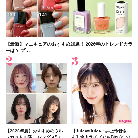
【最新】マニキュアのおすすめ20選！ 2026年のトレンドカラ
大野真理子さんのリピ買い「ブライトニング」14選！ 透明肌
【最新】マニキュアのおすすめ20選！ 2026年のトレンドカラ
【2026夏】「香水・フレグランス」ランキングTOP5！＜美
【おすすめダイエットサプリ８選】食べすぎた日をサポー
【2026年夏】おすすめのウルフカット10選！ レングス別に人
【橋本環奈さんの美容Q&A】顔用コスメで全身ケア！「お尻
【セザンヌ新色】ブライトカラーシーラーを全色レビュー！
ーは？ プ…
の秘訣を公開
ーは？ プ…
容マニア・マ…
ト！選び方＆糖質・脂…
気のヘアス…
や脚も喜んでくれ…
色補正効果をビフォ…
【2026年夏】おすすめのウル
【石井美保さん】おすすめの
【Juice=Juice・井上玲音さ
【2026年】ボディ用日焼け止
【板野友美さんの美活】「実は
【2026年夏】40代におすすめ
【フォロー＆いいねで当たる】
【新色追加】セザンヌ「ウォー
【Juice=Juice・井上玲音さ
【2026夏】「大人のニキビケ
【セザンヌ】新作パールグロウ
【クリスマスコフレ2026】
【美容系・伊能忠敬界隈】目指
【2026年夏】おすすめの髪型
【鈴木えみさんの愛用品30選】
【セザンヌ】8/7新色追加！
フカット10選！ レングス別に
「ブライトニング」11選！ ス
ん】全力ライブでも崩れない！
めUVのおすすめ20選！ この夏
うねりやすいクセ毛なんです」
の髪型30選！ 若く見える・手
中国割烹旅館 掬水亭の宿泊券
タリーティントリップ」全色レ
ん】全力ライブでも崩れない！
ア」ランキングTOP5！＜マキ
ハイライトNのスウォッチ＆口
HACCIのホリデーギフトが豪華
すは日本縦断！ 山之内すずさ
36選！ショート・ボブ・ミディ
コスメ・スキンケア・ヘアケア
「ウォータリーティントリップ