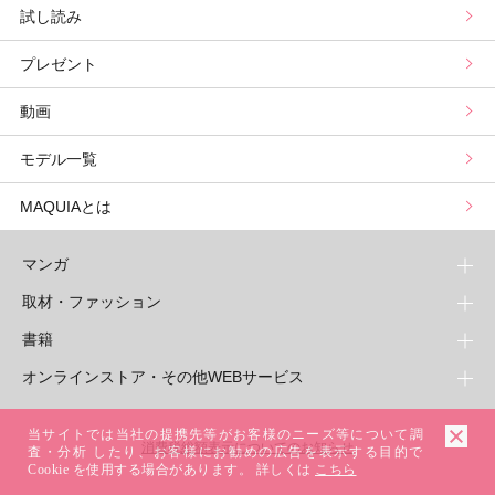
試し読み
プリュスベスコス
小田ユイコのマニアックビューティREPORT
三島キアリーの12星座別 恋愛運&美容運
パーソナルカラー診断
コスメカレンダートップ
プレゼント
野毛まゆりの実況野毛Channel
動物キャラナビ占い
顔タイプ髪型診断
検索
動画
星谷菜々の美に効くスイーツ
ムーン・リーの運を呼び寄せる香り
モデル一覧
山本舞香のBeauty Script
MAQUIAとは
マンガ
取材・ファッション
少年マンガ
週刊少年ジャンプ
書籍
青年マンガ
ファッション・美容
ジャンプSQ
少年ジャンプ+
Seventeen
オンラインストア・その他WEBサービス
少女マンガ
芸能・情報・スポーツ
文芸・文庫・総合
Vジャンプ
ジャンプTOON
non-no
ジャンプTOON
Myojo
すばる
女性マンガ
学芸・ノンフィクション・新書
オンラインストア
最強ジャンプ
ZEBRACK
BAILA
当サイトでは当社の提携先等がお客様のニーズ等について調
ZEBRACK
週プレNEWS
小説すばる
ジャンプTOON
1日5分で、明日は変わる よみタイ yomitai
OTO
消費税総額表示についてのお知らせ
ライトノベル・ノベライズ
その他WEBサービス
少年ジャンプ+
査・分析 したり、お客様にお勧めの広告を表示する目的で
S-MANGA
MAQUIA
S-MANGA
週プレ グラジャパ!
集英社 文芸ステーション
Cookie を使用する場合があります。 詳しくは
こちら
ZEBRACK
集英社学芸部 - 学芸・ノンフィクション
SHUEISHA MANGA-ART HERITAGE
ジャンプTOON
集英社オレンジ文庫
集英社アドナビ
キッズ
集英社ジャンプリミックス
SPUR