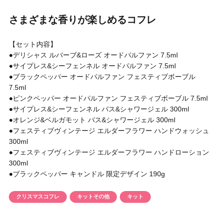
円 〜
円
さまざまな香りが楽しめるコフレ
アイテム
【セット内容】
目的・用途
●デリシャス ルバーブ&ローズ オードパルファン 7.5ml
・
悩みなど
●サイプレス&シーフェンネル オードパルファン 7.5ml
●ブラックペッパー オードパルファン フェスティブボーブル
発売日
7.5ml
●ピンクペッパー オードパルファン フェスティブボーブル 7.5ml
●サイプレス&シーフェンネル バス&シャワージェル 300ml
検索
●オレンジ&ベルガモット バス&シャワージェル 300ml
●フェスティブヴィンテージ エルダーフラワー ハンドウォッシュ
300ml
●フェスティブヴィンテージ エルダーフラワー ハンドローション
300ml
●ブラックペッパー キャンドル 限定デザイン 190g
クリスマスコフレ
キットその他
キット