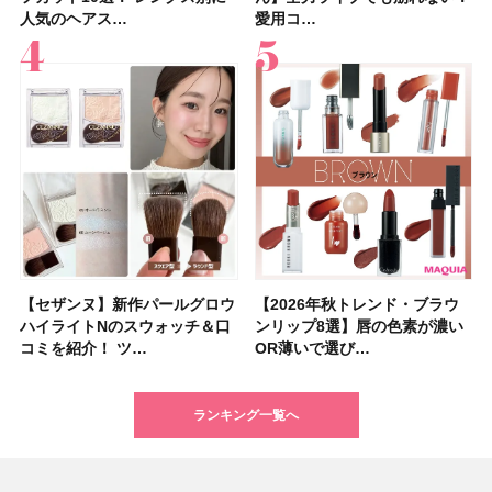
人気のヘアス…
キンケアからサプ…
愛用コ…
注目の人気…
美しいロングヘア…
入れが楽な…
を1組2名様にプ…
ビュー｜イエベ・…
愛用コ…
アビューティ…
コミを紹介！ ツ…
すぎると話題…
んが100km歩…
アム・ロング…
etc.お気に…
」10モモピュ…
【セザンヌ】新作パールグロウ
【クリスマスコフレ2026】ク
【2026年秋トレンド・ブラウ
【クリスマスコフレ2026】ハ
【石井美保さんのおすすめお菓
【最新】髪のうねり・広がり・
【読者プレゼント】羽の見えな
【セザンヌ】「ブライトカラー
【2026年秋トレンド・ブラウ
【クリスマスコフレ2026】ポ
【2026年最新】落ちないアイ
【ニベア】美容液リップクリー
【美容系・伊能忠敬界隈】上西
【2026年夏】小顔に見えるボ
【2026年8月の一粒万倍日】お
【ルナソルアイシャドウ】アイ
ハイライトNのスウォッチ＆口
リニークのホリデーコフレを一
ンリップ8選】唇の色素が濃い
ウス オブ ローゼは今年もムー
子＆お茶10選】手土産にもぴっ
くせ毛におすすめのシャンプー
いハンディファン
シーラー」新色グリーンが8/7
ンリップ8選】唇の色素が濃い
ーラ「B.A」から、冬の特別コ
ブロウおすすめ18選！ 汗に強
ム＆ボディスクラブが新登場！
星来さんは5年間1日1万歩を継
ブの髪型37選！ レイヤー・切
すすめの開運コスメ＆美容アイ
カラーレーションN新色・限定
コミを紹介！ ツ…
挙紹介！ 人気…
OR薄いで選び…
ミンとの限定…
たり
17選
「baramood」を3名様…
に発売｜既存色…
OR薄いで選び…
フレ2種が登…
い眉ペンシル…
大人気の色付き…
続！ 歩くとき…
りっぱなしな…
テム10選！
色をイエベ・ブ…
ランキング一覧へ