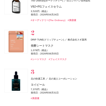
The Ordinary(オーディナリー)
ELCジャパン合同会社
セザンヌ(CEZANNE)
セザンヌ(CEZANNE)
ロクシタン(L'OCCITANE)
スキンアクア
コアミー
クロエ
The Ordinary(オーディナリー)
オリジンズ(Origins)
GYURUTT(ギュルット)
セザンヌ(CEZANNE)
murphy(マーフィー)
セザンヌ(CEZANNE)
コティジャパン合同会社
アリミノ
ロート製薬
オリジンズ
I-ne
セザンヌ化粧品
セザンヌ化粧品
セザンヌ化粧品
セザンヌ化粧品
ロクシタンジャポン
ELCジャパン合同会社
V92+PI1フェイスセラム
株式会社スタイリングライフ・ホールディングス BCL カンパニー
ブライトカラーシーラー
ウォータリーティントリップ
ラヴァンド パフュームド ハンドクリーム
ヒアルロンセラムUV
プロフィデンス シャンプー M
クロエ アトリエ デ フルール スー レ パン オードパルファ
センシティブ スキン セット
アンドルー・ワイル フォー オリジンズ ナイト ヘルス ベッ
ウォータリーティントリップ
薬用 UV オールインワンジェル
ウォータリーティントリップ
3,520円（税込）
つぶつぶサプリ
タイム スプレイ
748円（税込）
660円（税込）
1,870円（税込）
1,320円（税込）
4,400円（税込）
20,790円（税込）
3,850円（税込）
660円（税込）
2,750円（税込）
660円（税込）
発売日：2026年04月24日
発売日：2026年08月07日
発売日：2026年08月07日
発売日：2026年07月01日
発売日：2026年05月12日
発売日：2026年05月28日
発売日：2026年11月02日
発売日：2026年08月07日
発売日：2026年01月30日
発売日：2026年08月07日
7,344円（税込）
4,000円（税抜）
#ロート製薬
#UV
#オーディナリー(The Ordinary)
#美容液
発売日：2026年09月02日
#セザンヌ(CEZANNE)
#セザンヌ(CEZANNE)
#ロクシタン(L'OCCITANE)
#アリミノ(ARIMINO)
#クロエ(Chloé)
#オーディナリー(The Ordinary)
#セザンヌ(CEZANNE)
#オールインワン
#セザンヌ(CEZANNE)
#フレグランス
#メンズコスメ
#シャンプー
#コンシーラー
#リップ
#リップ
#リップ
#ハンドクリーム
#クリスマスコフレ
#インナーケア
#インナービューティー
MUCHA(ミュシャ)
マッシュビューティーラボ
シェルクルール(Cher-Couleur)
ヴェルジェ
DRIP TUNE(ドリップチューン)
株式会社スギ薬局
ミュシャ インセンス
ラ ロッシュ ポゼ(LA ROCHE-POSAY)
オペラ
ランコム(LANCÔME)
Hair Theory Lab(ヘアセオリーラボ)
アトリエ・プロヴァンス
athletia(アスレティア)
オペラ
murphy(マーフィー)
オペラ
イミュ
イミュ
イミュ
I-ne
ランコム
エキップ
フィッツコーポレーション
株式会社dr365
ラ ロッシュ ポゼ
フェアヴェールUV
発酵シートマスク
Teaflex(ティーフレックス)
I-ne
3,960円（税込）
UVイデア XL
グロウリップティント
ヴェルニ イン ラヴ
セラムイン シャンプー
レモンヴァーベナ オードトワレ
スキンケア ホリデーキット 2026
グロウリップティント
薬用フットソープ（医薬部外品）
グロウリップティント
3,080円（税込）
1,078円（税込）
発売日：2026年07月23日
スリムクレンズ グリーンティー【機能性表示食品】
3,740円（税込）
1,980円（税込）
2,000円（税抜）
発売日：2026年08月10日
4,400円（税込）
2,200円（税込）
14,850円（税込）
1,980円（税込）
1,650円（税込）
1,980円（税込）
発売日：2026年08月05日
#ミュシャ(MUCHA)
#フレグランス
発売日：2026年08月20日
発売日：2012年05月18日
発売日：2025年05月08日
発売日：2017年11月11日
発売日：2026年11月20日
発売日：2026年08月20日
発売日：2025年03月01日
発売日：2026年08月20日
2,376円（税込）
#ラ ロッシュ ポゼ(LA ROCHE-POSAY)
#日焼け止め
#日焼け止め
#シートマスク
#フェイスマスク
発売日：2025年02月24日
#オペラ(OPERA)
#ヘアケア
#アスレティア（athletia）
#オペラ(OPERA)
#ボディケア
#オペラ(OPERA)
#シャンプー
#メンズコスメ
#リップ
#リップ
#リップ
#スキンケア
#ダイエット
#お茶
KANSOSAN(乾燥さん)
TAMBURINS(タンバリンズ)
IICOMBINED JAPAN
ベネクス
ベネクス
セザンヌ(CEZANNE)
レイフズ(Lāfe’ｓ)
株式会社スタイリングライフ・ホールディングス BCL カンパニ
石澤研究所
セザンヌ化粧品
北の快適工房
北の達人コーポレーション
PERFUME CHAMO
Elite Package
ちふれ
トワニー
CHANEL(シャネル)
ちふれ
オードメディカオム(EAUDE MEDICA homme)
ちふれ
ちふれ化粧品
ちふれ化粧品
ちふれ化粧品
カネボウ化粧品
CHANEL
桃谷順天館
ー
皮脂テカリ防止下地50
ホールボディ フレッシュスプレー
ヨイピール
コスメデコルテ
コーセー
18,600円（税込）
13,420円（税込）
チーク プライマー
育毛美容液
レ ベージュ パニエ デ エサンシエル
チーク プライマー
薬用アクネケアゲル
チーク プライマー
保湿力ハンドクリーム
858円（税込）
2,200円（税込）
7,370円（税込）
発売日：2026年04月03日
サンシェルター インナー ホワイトプロテクション
#タンバリンズ(TAMBURINS)
#フレグランス
発売日：2026年03月04日
990円（税込）
発売日：2026年07月15日
5,500円（税込）
37,510円（税込）
990円（税込）
2,420円（税込）
990円（税込）
880円（税込）
発売日：2026年08月31日
#ボディケア
発売日：2026年08月10日
発売日：2026年08月08日
発売日：2026年05月08日
発売日：2026年08月10日
発売日：2021年11月08日
発売日：2026年08月10日
発売日：2026年10月06日
6,480円（税込）
#セザンヌ(CEZANNE)
#プチプラ
#ボディケア
#化粧下地
#美容液
発売日：2025年02月16日
#ちふれ(CHIFURE)
#トワニー(TWANY)
#シャネル(CHANEL)
#ちふれ(CHIFURE)
#オールインワン
#ちふれ(CHIFURE)
#オールインワンジェル
#チーク
#チーク
#チーク
#育毛
#メイクアップ
#乾燥肌
#乾燥
#コスメデコルテ(DECORTÉ)
#サプリ