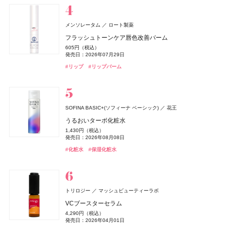
メゾン マルジェラ
日本ロレアル
BAKUNE
TENTIAL
レプリカ オードパルファン ロスト エデン
ファシオ
ヘレナ ルビンスタイン(HELENA RUBINSTEIN)
コーセー
メンソレータム
ロート製薬
BAKUNE パイル
&be(アンドビー)
CONCRED
キールズ
セザンヌ(CEZANNE)
オードメディカオム(EAUDE MEDICA homme)
セザンヌ(CEZANNE)
日本ロレアル
株式会社マツキヨココカラ＆カンパニー
Clue(クルー)
セザンヌ化粧品
セザンヌ化粧品
桃谷順天館
CoenRich(コエンリッチ)
ヘレナ ルビンスタイン
コーセーコスメポート
33,550円（税込）
BB ティント クッション 耐久カバー
フラッシュトーンケア唇色改善バーム
Me Today(ミー トゥデイ)
マッシュビューティーラボ
発売日：2026年08月27日
25,960円（税込）
リップカラーデュオ
ハイストレート メンテナンス ヘアマスク
ハンド&リップ ミニギフトセット
ブライトカラーシーラー
薬用アクネケアローション
ブライトカラーシーラー
薬用ホワイトニング ハンドクリーム ディープモイスチ
リプラスティ ボディ リペア クリーム
2,530円（税込）
605円（税込）
レストフルデイズ
#メゾン マルジェラ(Maison Margiela)
#フレグランス
ュア もぎたてピーチの香り ポケモンスペシャルパッケ
#睡眠
#リラックス
発売日：2026年03月01日
1,980円（税込）
1,980円（税込）
2,750円（税込）
748円（税込）
2,200円（税込）
748円（税込）
47,300円（税込）
発売日：2026年07月29日
発売日：2026年08月03日
発売日：2026年04月11日
発売日：2026年12月03日
発売日：2026年08月07日
発売日：2021年11月08日
発売日：2026年08月07日
発売日：2026年02月13日
5,292円（税込）
ージ
#ファシオ(FASIO)
#ファンデーション
#リップ
#リップバーム
発売日：2024年10月02日
発売日：2026年08月03日
#アンドビー(＆be)
#トリートメント
#キールズ(Kiehl's)
#セザンヌ(CEZANNE)
#化粧水
#セザンヌ(CEZANNE)
#ヘアトリートメント
#リップ
#クリスマスコフレ
#コンシーラー
#コンシーラー
#ヘレナ ルビンスタイン(HELENA RUBINSTEIN)
#ボディケア
#コスメキッチン(Cosme Kitchen)
#サプリ
#ハンドクリーム
#ハンドケア
ISSEY MIYAKE PARFUMS
資生堂
newmine(ニューミン)
西川
ロードゥ イッセイ プールオム オー エッセンシエール
ピローケース
エスティ ローダー(ESTEE LAUDER)
エスティ ローダー
SOFINA BASIC+(ソフィーナ ベーシック)
花王
オードパルファム
M・A・C(マック)
melt(メルト)
エトヴォス(ETVOS)
The Ordinary(オーディナリー)
オードメディカオム(EAUDE MEDICA homme)
The Ordinary(オーディナリー)
花王
M・A・C
エトヴォス
ELCジャパン合同会社
ELCジャパン合同会社
桃谷順天館
イプサ(IPSA)
イプサ
6,600円（税込）
ダブル ウェア ステイ イン プレイス メークアップ N
うるおいターボ化粧水
MINERALion(ミネラリオン)
スピック
18,920円（税込）
ディオール(DIOR)
パルファン・クリスチャン・ディオール
ポケット プラッシーズ ミニ ブラシ キット
スムースシャンプー
2026 ホリデーコフレ
V92+PI1フェイスセラム
薬用アクネケアウォッシュ
V92+PI1フェイスセラム
プロテクター サンシールドex
7,590円（税込）
1,430円（税込）
発売日：2026年08月05日
MINERALion
発売日：2026年03月06日
10,560円（税込）
1,760円（税込）
9,900円（税込）
3,520円（税込）
1,980円（税込）
3,520円（税込）
3,300円（税込）
発売日：2026年08月08日
ディオール ヴェルニ
#フレグランス
#香水
発売日：2026年08月21日
発売日：2025年03月15日
発売日：2026年11月04日
発売日：2026年04月24日
発売日：2021年11月08日
発売日：2026年04月24日
発売日：2025年03月10日
5,832円（税込）
4,950円（税込）
#ファンデーション
#リキッドファンデーション
#化粧水
#保湿化粧水
発売日：2025年11月26日
発売日：2026年08月14日
#マック(M･A･C)
#ヘアケア
#エトヴォス(Etvos)
#オーディナリー(The Ordinary)
#洗顔
#オーディナリー(The Ordinary)
#洗顔料
#シャンプー
#メイクブラシ
#クリスマスコフレ
#美容液
#美容液
#イプサ(IPSA)
#日焼け止め
Keeps(キープス)
西川
#インナーケア
#インナービューティー
#ネイルポリッシュ
#ネイルカラー
Keeps クッション for beauty
14,300円（税込）
ISSEY MIYAKE PARFUMS
資生堂
シェルクルール(Cher-Couleur)
ヴェルジェ
トリロジー
マッシュビューティーラボ
ロードゥ イッセイ オー エッセンシエール オードパルフ
ルナソル
SPRINAGE(スプリナージュ)
athletia(アスレティア)
DRIP TUNE(ドリップチューン)
オードメディカオム(EAUDE MEDICA homme)
DRIP TUNE(ドリップチューン)
カネボウ化粧品
エキップ
アリミノ
株式会社スギ薬局
株式会社スギ薬局
桃谷順天館
ワフィト
Waphyto
プロテクトパウダー
VCブースターセラム
SIMPLISSE(シンプリス)
MNC New York
ァム
CHANEL(シャネル)
CHANEL
アイカラーレーションN
トリートメント モイストヴェール
オードパルファン ホリデーキット 2026
発酵シートマスク
薬用アクネケアBB
発酵シートマスク
インティメイト フォーミングウォッシュ
6,600円（税込）
4,290円（税込）
22,990円（税込）
エレクトロライト デイリー
発売日：2026年08月10日
7,700円（税込）
6,160円（税込）
14,850円（税込）
1,078円（税込）
2,530円（税込）
1,078円（税込）
2,750円（税込）
発売日：2026年04月01日
ヴェルニ
発売日：2026年08月05日
nishikawa
西川