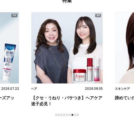
特集
2026.08.05
2026.07.22
スキンケア
ヘア
】ヘアケア
諦めていたシワに、新ルーティン
柏木由紀
1
2
3
4
5
6
7
8
9