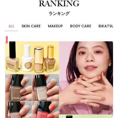
RANKING
ランキング
ALL
SKIN CARE
MAKEUP
BODY CARE
BIKATSU
すべて
スキンケア
メイク
ボディケア
美活
ヘア
ライフスタイル
ビューティーズ