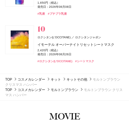
クリアヴェールセッティングパウダー
ポケット プラッシーズ ミニ ブラシ キット
ポケット プラッシーズ ミニ ブラシ キット
ボディクリーム ロイヤルミルクティー
SPIC(スピック)
スピック
発売日：2026年08月01日
カルバン クライン シルキー ココナッツ ヘア ＆ ボディ
1,650円（税込）
NAIL HOLIC
コーセー コスメニエンス
インセイシャブル リキッドブラッシュ
チーク ポップ デュオ バレリーナ & パンジー セット 27
1,078円（税込）
10,560円（税込）
10,560円（税込）
5,280円（税込）
発売日：2026年08月08日
パフューム ミスト
リポ-カプセル ビタミンC
#ボタニスト(BOTANIST)
#トリートメント
ドウシシャ
株式会社ドウシシャ
発売日：2026年04月30日
5,390円（税込）
6,600円（税込）
発売日：2026年08月21日
発売日：2026年08月21日
発売日：2026年10月23日
ネイルホリック キューティクルオイル R
6,270円（税込）
#乳液
#プチプラ乳液
発売日：2026年08月05日
発売日：2026年10月30日
7,200円（税抜）
ゴリラのハグ夏
DISM(ディズム)
アンファー
440円（税込）
#キャンメイク(CANMAKE)
#マック(M･A･C)
#マック(M･A･C)
#メイクブラシ
#メイクブラシ
#フェイスパウダー
#ハッチ(HACCI)
発売日：2026年03月04日
#ボディケア
発売日：2025年06月16日
#ナーズ(NARS)
#クリニーク(CLINIQUE)
#チーク
#チーク
4,950円（税込）
EMS EER メディスキンケアデバイス
#フレグランス
#ミスト
#ネイルホリック(NAIL HOLIC)
#ネイル
35,200円（税込）
nigelle(ニゼル)
ミルボン
発売日：2024年10月23日
ロクシタン(L'OCCITANE)
ロクシタンジャポン
ドモホルンリンクル
再春館製薬所
ミラー フィルター
#美顔器
#美容家電
インテグレート
北の快適工房
北の快適工房
北の達人コーポレーション
北の達人コーポレーション
資生堂
ＨＡＣＣＩ
HACCI's JAPAN.LLC
イモーテル オーバーナイトリセットシートマスク
RMK
The Ordinary(オーディナリー)
RMK Division
ELCジャパン合同会社
2,420円（税込）
美活湯（びかつとう）
プロフィニッシュリキッド N
ヨイピール
ヨイピール
ボディクリーム リッチハニー
コスメデコルテ
コーセー
発売日：2026年03月12日
2,420円（税込）
エルメス(HERMÈS)
エルメスジャポン
ルミマット リップカラー
ミニ エッセンシャル セット
150円（税抜）
1,980円（税込）
7,370円（税込）
7,370円（税込）
5,280円（税込）
発売日：2026年08月26日
キモノ サクラ ウォーターコロン
発売日：2012年06月19日
#ミルボン(MILBON)
#スタイリング剤
発売日：2025年08月21日
4,400円（税込）
2,750円（税込）
発売日：2026年08月31日
発売日：2026年08月31日
発売日：2026年10月23日
レ・マン・エルメス ヴェルニ エマイユ
9,350円（税込）
#ロクシタン(L'OCCITANE)
#シートマスク
発売日：2026年09月04日
発売日：2026年11月02日
DISM(ディズム)
アンファー
6,600円（税込）
#インテグレート(INTEGRATE)
#美容液
#美容液
#ファンデーション
#ハッチ(HACCI)
発売日：2026年02月16日
#ボディケア
発売日：2025年06月04日
#アールエムケー(RMK)
#オーディナリー(The Ordinary)
#リップ
#スキンケア
AZオイルコントロールクリーム
#コスメデコルテ(DECORTÉ)
#フレグランス
#エルメス(Hermès)
#ネイルポリッシュ
2,750円（税込）
TOP
コスメカレンダー
キット
キットその他
モルトンブラウン
発売日：2024年09月25日
クリスマス ハンパー
#クリーム
#メンズコスメ
TOP
コスメカレンダー
モルトンブラウン
モルトンブラウン クリス
マス ハンパー
MOVIE