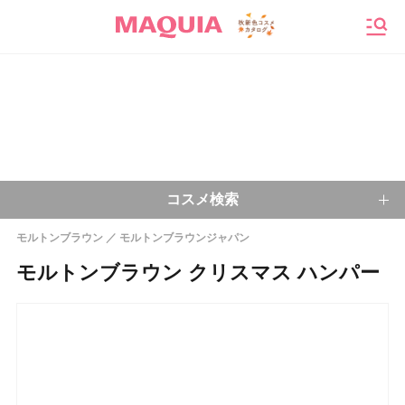
メニ
コスメ検索
モルトンブラウン
モルトンブラウンジャパン
キーワードから探す
モルトンブラウン クリスマス ハンパー
検索
今注目のキーワード：
乾燥肌
ベースメイク
アイシャドウ
プチプラコスメ