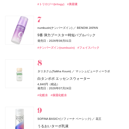
発売日：2026年09月04日
発売日：2020年08月22日
発売日：2026年10月16日
発売日：2026年08月05日
発売日：2021年10月04日
発売日：2026年08月05日
発売日：2022年09月07日
5,940円（税込）
5,280円（税込）
#フェイスパウダー
#パウダー
#トリロジー(trilogy)
#美容液
発売日：2026年05月19日
#フレグランス
#香水
#005 punitoro まくら
発売日：2026年02月27日
#ルナソル(LUNASOL)
#ヘアケア
#アスレティア（athletia）
#シートマスク
#BBクリーム
#シートマスク
#敏感肌
#フェイスマスク
#フェイスマスク
#アイシャドウ
#フレグランス
#ボディケア
#ボディソープ
#インナーケア
#インナービューティー
6,600円（税込）
#シャネル(CHANEL)
#ネイルポリッシュ
#睡眠
whomee(フーミー)
株式会社WinC
numbuzin(ナンバーズイン)
BENOW JAPAN
ロクシタン(L'OCCITANE)
ロクシタンジャポン
Enamor(エナモル)
OLAPLEX
SHIRORU(シロル)
ラ ロッシュ ポゼ(LA ROCHE-POSAY)
ジョー マローン ロンドン(JO MALONE LONDON)
ラ ロッシュ ポゼ(LA ROCHE-POSAY)
ガモウ
Dcyua(ディキュア)
SHIRORU(シロル)
ラ ロッシュ ポゼ
ラ ロッシュ ポゼ
ザ・ボディショップ(THE BODY SHOP)
ミルク ファンデーション
9番 弾力ブースター時短バブルパック
Befas(ビーファス)
ジョー マローン ロンドン
I-ne
ザボディショップジャパン
ラヴァンド オードトワレ
ADDICTION
ADDICTION BEAUTY
メロウメルティングチーク
オラプレックス No.6 ボンドスムーサー
SHIRORU クリスマスコフレ2026
UVイデア XL
UVイデア XL
3,190円（税込）
発売日：2026年08月01日
8,470円（税込）
本格ファスティングプログラム（7日間）
ブラック シダーウッド & ジュニパー シェービング クリ
ネロリジャスミン ボディローション
よーじや
株式会社よーじや
発売日：2026年08月21日
2,420円（税込）
2,800円（税抜）
3,960円（税込）
3,740円（税込）
3,740円（税込）
ザ ネイルポリッシュ ＋
発売日：2026年07月01日
#ナンバーズイン(numbuzin)
ーム
#フェイスパック
発売日：2026年07月15日
発売日：2019年06月01日
発売日：2026年11月01日
4,980円（税込）
1,600円（税抜）
ねむり ピローミスト
2,420円（税込）
#フーミー(WHOMEE)
#ラ ロッシュ ポゼ(LA ROCHE-POSAY)
#ラ ロッシュ ポゼ(LA ROCHE-POSAY)
#ファンデーション
#日焼け止め
#日焼け止め
発売日：2025年07月14日
発売日：2006年10月20日
#ロクシタン(L'OCCITANE)
#フレグランス
9,460円（税込）
発売日：2026年01月09日
#チーク
#シロル(SHIRORU)
#クリスマスコフレ
2,420円（税込）
発売日：2026年04月24日
#ダイエット
#ダイエット食品
発売日：2025年11月21日
#アディクション(ADDICTION)
#ネイル
#ジョーマローンロンドン(JO MALONE LONDON)
#クリーム
#睡眠
#リラクゼーション
UNOVE(アノブ)
Rainmakers
タリタクム(Talitha Koum)
マッシュビューティーラボ
ディオール(DIOR)
&be(アンドビー)
&be(アンドビー)
Clue(クルー)
Clue(クルー)
パルファン・クリスチャン・ディオール
ＨＡＣＣＩ
HACCI's JAPAN.LLC
CLEAN
ブルーベル・ジャパン
ディープダメージヘアマスク
白タンポポ エッセンスウォーター
CHANEL(シャネル)
イプサ(IPSA)
イプサ
CHANEL
ディオール フォーエヴァー スキン ヴェール
リップカラーデュオ
リップカラーデュオ
ボディクリーム インペリアルブルー
Lypo-C(リポシー)
スピック
2,600円（税込）
パパイヤ パラダイス ヘア＆ボディパフュームミスト
4,840円（税込）
PRADA BEAUTY(プラダ ビューティ)
PRADA
ルージュ ココ イドゥラ グロス
デイエッセンススティックキット
7,370円（税込）
1,980円（税込）
1,980円（税込）
5,280円（税込）
発売日：2026年07月24日
ジョー マローン ロンドン(JO MALONE LONDON)
4,950円（税込）
リポ・カプセル ビタミンC＋D
#トリートメント
#ヘアトリートメント
ドウシシャ
株式会社ドウシシャ
発売日：2026年07月03日
5,830円（税込）
3,960円（税込）
発売日：2026年08月03日
発売日：2026年08月03日
発売日：2026年10月23日
プラダ ハンド トリプルケア ハンドクリーム
ジョー マローン ロンドン
発売日：2026年06月17日
#化粧水
#保湿化粧水
発売日：2026年06月19日
発売日：2026年10月29日
8,964円（税込）
ベビーゴリラのひとつかみ夏
8,030円（税込）
#化粧下地
#アンドビー(＆be)
#アンドビー(＆be)
#下地
#リップ
#リップ
#ハッチ(HACCI)
#ボディケア
ブラック シダーウッド & ジュニパー アフターシェーブ
発売日：2023年09月23日
#クリーン(CLEAN)
#フレグランス
発売日：2025年10月08日
#シャネル(CHANEL)
#イプサ(IPSA)
#化粧水
#リップグロス
2,178円（税込）
ローション
#インナーケア
#インナービューティー
発売日：2026年04月20日
#プラダ ビューティ(PRADA BEAUTY)
#ハンドクリーム
9,460円（税込）
BOTANIST
I-ne
#むくみ
発売日：2026年04月24日
#足のむくみ
SOFINA BASIC+(ソフィーナ ベーシック)
花王
ボタニカルヘアミルク 01
#ジョーマローンロンドン(JO MALONE LONDON)
#化粧水
キャンメイク
M・A・C(マック)
M・A・C(マック)
井田ラボラトリーズ
M・A・C
M・A・C
ＨＡＣＣＩ
HACCI's JAPAN.LLC
カルバン クライン(Calvin Klein)
コティジャパン合同会社
うるおいターボ乳液
NARS
クリニーク
NARS JAPAN
クリニーク ラボラトリーズ
1,650円（税込）