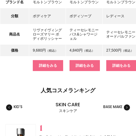
ブランド名
モルトンブラウン
モルトンブラウン
モルトンブラウン
分類
ボディケア
ボディソープ
レディース
リヴァイヴィング
ティーセレモニー
ティーセレモニー
商品名
ローズマリー ボ
バス&シャワージ
オードパルファン
ディポリッシャー
ェル
価格
9,680円
4,840円
27,500円
（税込）
（税込）
（税込）
詳細をみる
詳細をみる
詳細をみる
人気コスメランキング
SKIN CARE
KID'S
BASE MAKE
MAKE
スキンケア
スキンケア
ベースメイク
メイクアップ
ネイル＆ハンド
バス＆ボディケア
ヘアケア
フレグランス
キット
リラクゼーション
健康食品、ドリンク
美容ギア
メンズ
キッズ