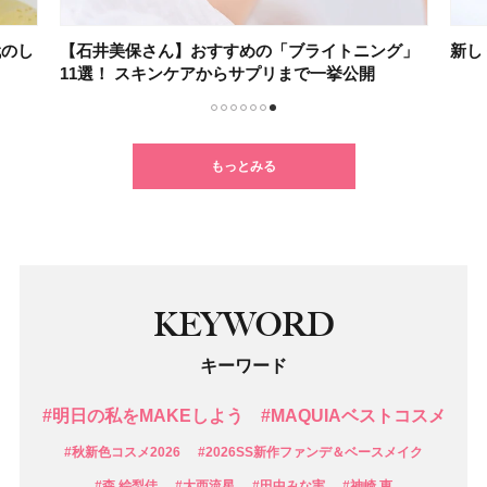
グ」
新しくなったオバジCの魅力とは？
不要
1
2
3
4
5
6
7
もっとみる
KEYWORD
キーワード
#明日の私をMAKEしよう
#MAQUIAベストコスメ
#秋新色コスメ2026
#2026SS新作ファンデ＆ベースメイク
#森 絵梨佳
#大西流星
#田中みな実
#神崎 恵