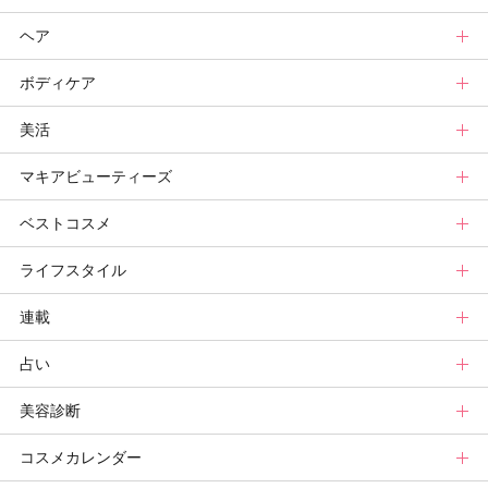
ヘア
スキンケアまとめ
ニュース
新色トップ
ボディケア
スキンケア診断
メイクまとめ
クリスマスコフレ
ヘアトップ
美活
ベースメイクカタログ
秋新色
ニュース
ボディケアトップ
マキアビューティーズ
メイク診断
新色コスメスウォッチ
ヘアカタログ
ニュース
美活トップ
ベストコスメ
ビューティ速報
ヘアまとめ
ボディケアまとめ
美活グランプリ
マキアビューティーズトップ
ライフスタイル
ヘア診断
ボディケア診断
ヘルスケア・ダイエット
TOPビューティーズ一覧
ベストコスメトップ
連載
ビューティーズ一覧
ベストコスメ
ライフスタイルトップ
占い
記事ランキング
読者ベスコス
ニュース
連載トップ
美容診断
メンバーランキング
プチプラコスメグランプリ
ライフスタイルまとめ
マキアエディターズのオッス！推しコス
占いトップ
コスメカレンダー
ブライトニング・UVグランプリ
ライフスタイル診断
小林ひろ美のキレイはかけ算
Keikoの月星座占い
美容診断トップ