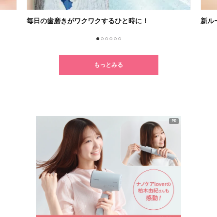
新ルーティン「朝レチ・夜レチ」
クセ
1
2
3
4
5
6
もっとみる
PR