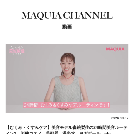
MAQUIA CHANNEL
動画
2026.08.07
【むくみ・くすみケア】美容モデル森絵梨佳の24時間美容ルーテ
ィン? 炭酸コスメ、美顔器、温泉水、ヨガポール…etc