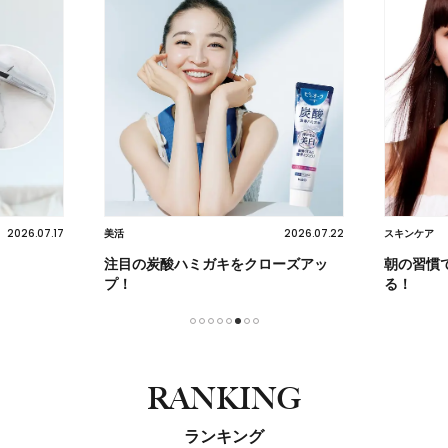
2026.07.17
2026.07.22
美活
スキンケア
注目の炭酸ハミガキをクローズアッ
朝の習慣
プ！
る！
1
2
3
4
5
6
7
8
RANKING
ランキング