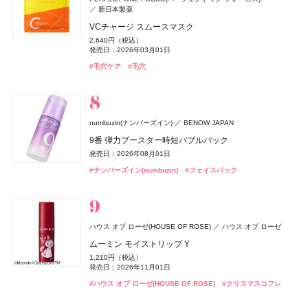
トーン＆フラット パーフェクティング パレット
株式会社ネイチャーラボ
新日本製薬
ヴィーナススパ
フィッツコーポレーション
MEキット
ナノアクティブ コラーゲン
ルーセントビューティ 浸透保湿美容クリームスクラブ
ジョー マローン ロンドン(JO MALONE LONDON)
6,600円（税込）
エクストラフレッシュ＆リペア シャンプー＆トリート
VCチャージ スムースマスク
11,550円（税込）
2,980円（税抜）
1,430円（税込）
パフュームスティック（ディアレストビューティ）
発売日：2026年08月21日
ジョー マローン ロンドン
M・A・C(マック)
メント グレープフルーツ&ペパーミントの香り
ちふれ
ちふれ
ちふれ化粧品
ちふれ化粧品
M・A・C
発売日：2026年08月20日
発売日：2019年03月07日
発売日：2026年08月29日
2,640円（税込）
CHANEL(シャネル)
CHANEL
1,500円（税抜）
ドウシシャ
株式会社ドウシシャ
#コスメデコルテ(DECORTÉ)
ブラック シダーウッド & ジュニパー シェービング クリ
#コンシーラー
1,320円（税込）
発売日：2026年03月01日
ポケット プラッシーズ ミニ ブラシ キット
発売日：2018年09月01日
チーク プライマー
チーク プライマー
#イプサ(IPSA)
#スキンケア
#ニベア(NIVEA)
#ボディケア
ル ジェル コート N
ーム
ベビーゴリラのひとつかみ夏
発売日：2026年04月01日
10,560円（税込）
990円（税込）
990円（税込）
#毛穴ケア
#毛穴
4,620円（税込）
9,460円（税込）
2,178円（税込）
発売日：2026年08月21日
#ダイアン(Diane)
発売日：2026年08月10日
発売日：2026年08月10日
#シャンプー
発売日：2023年06月02日
発売日：2026年04月24日
発売日：2026年04月20日
SPIC(スピック)
スピック
#マック(M･A･C)
#ちふれ(CHIFURE)
#ちふれ(CHIFURE)
#メイクブラシ
#チーク
#チーク
#シャネル(CHANEL)
#ジョーマローンロンドン(JO MALONE LONDON)
#ネイル
#クリーム
#むくみ
#足のむくみ
エレガンス
エレガンス コスメティックス
ヴィーナススパ
フィッツコーポレーション
リポ-カプセル ビタミンC
ＨＡＣＣＩ
HACCI's JAPAN.LLC
GWHITE(ジーホワイト)
I-ne
ラスターモイスト ヴェール
7,200円（税抜）
パフュームスティック
numbuzin(ナンバーズイン)
BENOW JAPAN
ハニーカルーセル 〜夢の続き〜 PINK
薬用ホワイトニングハミガキ
コアミー
アリミノ
8,800円（税込）
1,500円（税抜）
9番 弾力ブースター時短バブルパック
22,000円（税込）
1,980円（税込）
発売日：2026年09月18日
発売日：2017年09月01日
オペラ
プロフィデンス ヘアマスク M
whomee(フーミー)
whomee(フーミー)
イミュ
株式会社WinC
株式会社WinC
発売日：2026年10月23日
発売日：2026年03月01日
発売日：2026年08月01日
デュカート
DISM(ディズム)
シャンティ
アンファー
ドウシシャ
株式会社ドウシシャ
#エレガンス(Elegance)
#フェイスパウダー
4,400円（税込）
グロウリップティント
キラ ベース オイル
キラ ベース オイル
#ハッチ(HACCI)
#クリスマスコフレ
#オーラルケア
#歯磨き粉
#ナンバーズイン(numbuzin)
自爪補強カラー
EMS EER メディスキンケアデバイス
#フェイスパック
ゴリラのハグ夏
発売日：2026年05月12日
ザ・コラーゲン
資生堂
1,980円（税込）
3,850円（税込）
3,850円（税込）
990円（税込）
35,200円（税込）
4,950円（税込）
発売日：2026年08月20日
#アリミノ(ARIMINO)
発売日：2026年10月01日
発売日：2026年10月01日
#トリートメント
発売日：2026年10月13日
ザ・コラーゲン＜ドリンク＞
発売日：2024年10月23日
バンフォード
ピューリティ
#オペラ(OPERA)
#フーミー(WHOMEE)
#フーミー(WHOMEE)
#リップ
#オイル
#オイル
249円（税抜）
#デュカート(Ducato)
#美顔器
#美容家電
#ネイルポリッシュ
ボディスプラッシュ ワン イブニング
イヴ・サンローラン
イヴ・サンローラン・ボーテ
発売日：2009年03月01日
B.A
ポーラ
LAFRENDY botanical(ラフレンディー ボタニカル)
ハウス オブ ローゼ(HOUSE OF ROSE)
ハウス オブ ローゼ
18,000円（税抜）
ラディアント タッチ グロウパクト<コレクター>
CPコスメティクス
発売日：2016年03月01日
B.A シンボリックコレクション
ムーミン モイストリップ Y
ジョー マローン ロンドン(JO MALONE LONDON)
スティーブンノル コレクション
コーセー
12,320円（税込）
ボディタイムクリーム
26,400円（税込）
ジョー マローン ロンドン
発売日：2026年08月21日
1,210円（税込）
&be(アンドビー)
スムース ストレート シャンプー
ルナソル
ルナソル
カネボウ化粧品
カネボウ化粧品
Clue(クルー)
発売日：2026年11月01日
3,850円（税込）
発売日：2026年11月01日
CoenRich(コエンリッチ)
DISM(ディズム)
アンファー
コーセーコスメポート
ラベンダー & ホワイト シダー リネン スプレー
#イヴ・サンローラン(Yves Saint Laurent)
ByGLOW(バイグロー)
Hamee(ハミィ)
#ファンデーション
発売日：2021年12月06日
1,760円（税込）
リップカラーデュオ
アイカラーレーションN
アイカラーレーションN
#ポーラ(POLA)
#クリスマスコフレ
#ハウス オブ ローゼ(HOUSE OF ROSE)
ザ プレミアム 薬用リンクルホワイト ハンドクリーム ポ
AZオイルコントロールクリーム
#クリスマスコフレ
発売日：2026年03月16日
9,460円（税込）
リポアイロン サークルショット タブレット
#ボディケア
#アンチエイジング
バンフォード
ピューリティ
1,980円（税込）
7,700円（税込）
7,700円（税込）
発売日：2026年04月10日
ケモンスペシャルパッケージ
2,750円（税込）
発売日：2026年08月03日
#スティーブン・ノル(STEPHEN KNOLL)
発売日：2026年09月04日
発売日：2026年09月04日
#シャンプー
756円（税込）
ボディスプラッシュ ワン モーニング
発売日：2024年09月25日