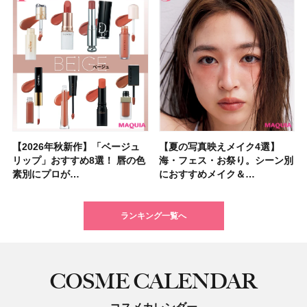
【2026年秋新作】「ベージュ
【2026夏】「シートマスク・
【2026年秋新作】「ベージュ
【ニベア】美容液リップクリー
【2026夏】「インナーケア・
【最新】髪のうねり・広がり・
【2026年8月の一粒万倍日】お
【ジョー マローン ロンドン】
【夏の写真映えメイク4選】
【2026夏】「洗顔料」ランキ
【夏の写真映えメイク4選】
【石井美保さん・50歳のボディ
【石井美保さんのおすすめお菓
【2026年夏】透明感カラーの
【読者プレゼント】羽の見えな
先行販売でゲット🧡LUNASOL
リップ」おすすめ8選！ 唇の色
パック」ランキングTOP5！＜
リップ」おすすめ8選！ 唇の色
ム＆ボディスクラブが新登場！
サプリ」ランキングTOP5！＜
くせ毛におすすめのシャンプー
すすめの開運コスメ＆美容アイ
大人気フレグランス「ウッド
海・フェス・お祭り。シーン別
ングTOP5！＜マキアビューテ
海・フェス・お祭り。シーン別
ケア愛用品16選】首・手・バス
子＆お茶10選】手土産にもぴっ
髪色おすすめ20選！ ブリーチ
いハンディファン
アイカラーレーションN 23
素別にプロが…
マキアビュー…
素別にプロが…
大人気の色付き…
美容マニア集…
17選
テム10選！
セージ ＆ シ…
におすすめメイク＆…
ィーズが投票…
におすすめメイク＆…
トのパーツケ…
たり
あり・なし別…
「baramood」を3名様…
Rosy…
ランキング一覧へ
COSME CALENDAR