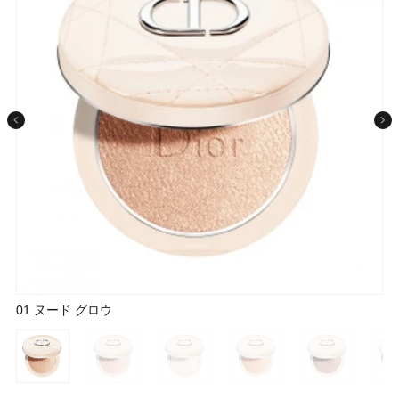
条件から探す
メーカー
ブランド
ジャンル
肌質
01 ヌード グロウ
02 ピンク グロウ
03 パール グロウ
04 ゴールデン グロウ（公式オンラインブティック限定品）
05 ローズウッド グロウ（公式オンラインブティック限定品）
06 コーラル グロウ
金額