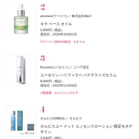
#ジョーマローンロンドン(JO MALONE LONDON)
#化粧水
グッチ ビューティ
コティジャパン合同会社
whomee(フーミー)
株式会社WinC
セザンヌ(CEZANNE)
ディオール(DIOR)
CoenRich(コエンリッチ)
スキンアクア
Straine(ストレイン)
SHIRORU(シロル)
ベネクス
Attenir(アテニア)
DRIP TUNE(ドリップチューン)
DRIP TUNE(ドリップチューン)
ベネクス
ロート製薬
アテニア
パルファン・クリスチャン・ディオール
SHIRORU(シロル)
Aiロボティクス株式会社
セザンヌ化粧品
コーセーコスメポート
株式会社スギ薬局
株式会社スギ薬局
グッチ フローラ ゴージャス オーキッド オードパルファ
キラ ベース オイル
ブライトカラーシーラー
ディオール アディクト クチュール リップスティック ケ
ザ プレミアム 薬用リンクルホワイト ハンドクリーム 金
ヒアルロンセラムUV
ストレートヘアミスト
SHIRORU クリスマスコフレ2026
Elite Package
かんせつスマート
発酵シートマスク
発酵シートマスク
ム インテンス
3,850円（税込）
murphy(マーフィー)
I-ne
ース
木犀の香り ポケモンスペシャルパッケージ
748円（税込）
1,320円（税込）
1,980円（税込）
3,960円（税込）
13,420円（税込）
2,695円（税込）
1,078円（税込）
1,078円（税込）
発売日：2026年10月01日
24,970円（税込）
薬用 UV オールインワンジェル
発売日：2026年08月07日
発売日：2026年08月01日
発売日：2026年11月01日
発売日：2026年04月03日
発売日：2020年06月16日
発売日：2026年08月05日
発売日：2026年08月05日
5,500円（税込）
発売日：2026年08月03日
発売日：2026年09月01日
#ロート製薬
#UV
#フーミー(WHOMEE)
#オイル
発売日：2026年08月14日
2,750円（税込）
#セザンヌ(CEZANNE)
#トリートメント
#シロル(SHIRORU)
#ボディケア
#アテニア(Attenir)
#シートマスク
#シートマスク
#フェイスマスク
#フェイスマスク
#ヘアトリートメント
#サプリ
#クリスマスコフレ
#コンシーラー
#ハンドクリーム
#グッチ(GUCCI）
#ハンドケア
#フレグランス
発売日：2026年01月30日
#リップ
#リップスティック
#オールインワン
#メンズコスメ
athletia(アスレティア)
エキップ
Eucerin(ユーセリン)
ニベア花王
エルメス(HERMÈS)
YOLU(ヨル)
エトヴォス(ETVOS)
BAKUNE
ファンケル(FANCL)
ディオール(DIOR)
ディオール(DIOR)
TENTIAL
I-ne
パルファン・クリスチャン・ディオール
パルファン・クリスチャン・ディオール
ファンケル
エルメスジャポン
エトヴォス
CoenRich(コエンリッチ)
CHANEL(シャネル)
CHANEL
コーセーコスメポート
スキンプロテクション UVジェル
ユーセリン ハリフィラー バクチライズセラム
ディオール(DIOR)
パルファン・クリスチャン・ディオール
《ソレイユ ドゥ エルメス プードル ボン ミン レヨナン
メロウナイトリペア ミルクヘアマスク
2026 ホリデーコフレ
BAKUNE パイル
濃縮大豆イソフラボン 乳酸菌プラス
ディオール アディクト クチュール リップスティック ケ
ディオール アディクト クチュール リップスティック ケ
ザ プレミアム 薬用リンクルナイト ハンドクリーム ポケ
チャンス オー スプランディド オードゥ パルファム
5,500円（税込）
8,800円（税込）
オードメディカオム(EAUDE MEDICA homme)
桃谷順天館
ト》
ルージュ ディオール オン ステージ
ース
ース
発売日：2026年03月06日
1,650円（税込）
9,900円（税込）
25,960円（税込）
1,980円（税込）
モンスペシャルパッケージ
発売日：2025年11月29日
17,600円（税込）
薬用アクネケアゲル
発売日：2026年08月04日
発売日：2026年11月04日
発売日：2025年01月16日
17,160円（税込）
5,940円（税込）
発売日：2026年01月09日
5,500円（税込）
5,500円（税込）
発売日：2026年08月03日
#アスレティア（athletia）
#睡眠
#リラックス
#UV
#美容液
#エイジングケア
発売日：2026年04月17日
発売日：2025年09月19日
発売日：2026年08月14日
発売日：2026年08月14日
2,420円（税込）
#トリートメント
#エトヴォス(Etvos)
#ファンケル(FANCL)
#ヘアトリートメント
#クリスマスコフレ
#サプリ
#シャネル(CHANEL)
#フレグランス
#ハンドクリーム
#ハンドケア
発売日：2021年11月08日
#エルメス(Hermès)
#パルファン･クリスチャン･ディオール(PARFUMS CHRISTIAN
#リップ
#リップ
#リップスティック
#リップスティック
#フェイスパウダー
DIOR)
#オールインワン
#オールインワンジェル
#リップ
Hits Different(ヒッツ ディファレント)
newmine(ニューミン)
西川
オルビス(ORBIS)
オルビス
BOTANIST
キールズ
CLEVER(クレバー)
日本ロレアル
I-ne
株式会社ネイチャーラボ
株式会社マツキヨココカラ＆カンパニー
アユーラ(AYURA)
アユーラ
フローラノーティス ジルスチュアート
ピローケース
オルビスユー ドット エッセンスローション 限定モネデ
ケイト
ディオール(DIOR)
ディオール(DIOR)
カネボウ化粧品
パルファン・クリスチャン・ディオール
パルファン・クリスチャン・ディオール
ジルスチュアート ビューティ
ボタニカルヘアミルク 02
ハンド&リップ ミニギフトセット
クリアプロテイン マッスル ぶどう味
マウスセラム ミスト キャラメルトフィー
メディテーションオードパルファム ディープドロップ
ザイン
6,600円（税込）
オードメディカオム(EAUDE MEDICA homme)
桃谷順天館
ジュレリープコンシーラー
ルージュ ディオール オン ステージ
ルージュ ディオール オン ステージ
1,650円（税込）
2,750円（税込）
3,974円（税込）
1,320円（税込）
ネイルオイルエッセンス
5,500円（税込）
3,630円（税込）