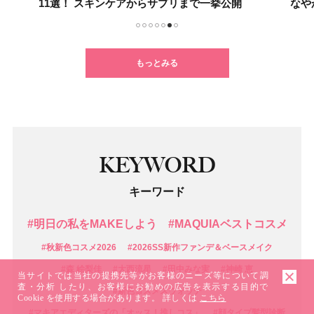
11選！ スキンケアからサプリまで一挙公開
なや
1
2
3
4
5
6
7
もっとみる
KEYWORD
キーワード
#明日の私をMAKEしよう
#MAQUIAベストコスメ
#秋新色コスメ2026
#2026SS新作ファンデ＆ベースメイク
#森 絵梨佳
#大西流星
#田中みな実
#神崎 恵
当サイトでは当社の提携先等がお客様のニーズ等について調
査・分析 したり、お客様にお勧めの広告を表示する目的で
#新色コスメスウォッチ
Cookie を使用する場合があります。 詳しくは
こちら
#マキアエディターズの「オッス！推しコス」
#顔タイプ髪型診断