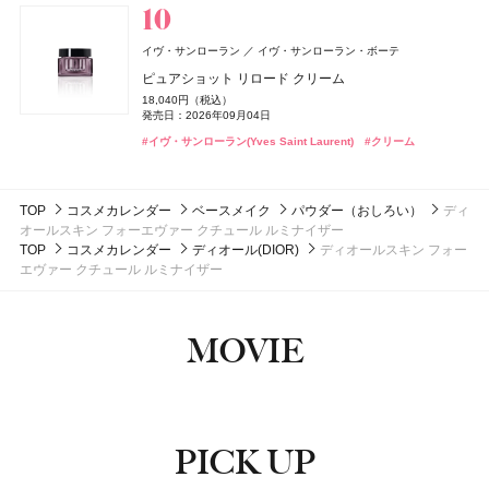
発売日：2026年08月03日
#ジョーマローンロンドン(JO MALONE LONDON)
発売日：2026年07月23日
#アンドビー(＆be)
#ルナソル(LUNASOL)
#ルナソル(LUNASOL)
#リップ
#アイシャドウ
#アイシャドウ
18,000円（税抜）
#クリーム
#メンズコスメ
#ハンドクリーム
#ハンドケア
whomee(フーミー)
株式会社WinC
#インナーケア
#インナービューティー
発売日：2016年03月01日
フローラノーティス ジルスチュアート
イヴ・サンローラン
イヴ・サンローラン・ボーテ
スムース スキン ベース
ジルスチュアート ビューティ
ボンド・ナンバーナイン
ブルーベル・ジャパン
ピュアショット リロード クリーム
コアミー
アリミノ
2,970円（税込）
スウィートオスマンサス オードパルファン & リペアヘ
セント・オブ・ピース ボディシルク
発売日：2026年08月21日
18,040円（税込）
3CE
トリートメント オイル EX
アオイル
Oh! Baby
Oh! Baby
日本ロレアル
ハウス オブ ローゼ
ハウス オブ ローゼ
16,500円（税抜）
発売日：2026年09月04日
DISM(ディズム)
アンファー
CoenRich(コエンリッチ)
コーセーコスメポート
#フーミー(WHOMEE)
#化粧下地
発売日：2014年09月03日
3,800円（税抜）
5,390円（税込）
ベルベット リップティント
Oh!Baby ボディケアギフト a
Oh!Baby ボディケアギフト a
#イヴ・サンローラン(Yves Saint Laurent)
GGポアケアフォームマスク
#クリーム
発売日：2020年04月22日
発売日：2026年08月07日
ナイトリニュー ハンドクリーム ポケモンスペシャルパ
2,530円（税込）
3,300円（税込）
3,300円（税込）
2,750円（税込）
ッケージ
発売日：2026年08月08日
#フローラノーティス ジルスチュアート（Flora Notis JILL
発売日：2026年11月01日
発売日：2026年11月01日
発売日：2024年09月25日
STUART）
発売日：2026年08月03日
#マットリップ
#ハウス オブ ローゼ(HOUSE OF ROSE)
#ハウス オブ ローゼ(HOUSE OF ROSE)
#ティントリップ
#クリスマスコフレ
#クリスマスコフレ
#美容液
#フェイスマスク
TOP
コスメカレンダー
ベースメイク
パウダー（おしろい）
ディ
#ヘアオイル
#ハンドクリーム
#ハンドケア
オールスキン フォーエヴァー クチュール ルミナイザー
TOP
コスメカレンダー
ディオール(DIOR)
ディオールスキン フォー
エヴァー クチュール ルミナイザー
MOVIE
PICK UP
ピックアップ