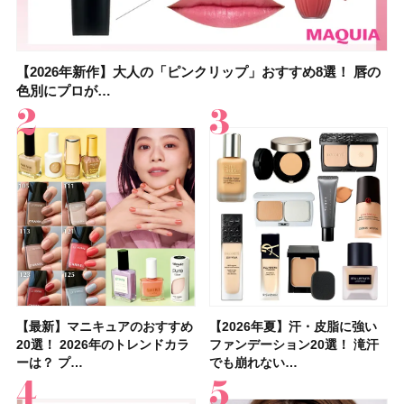
【2026年新作】大人の「ピンクリップ」おすすめ8選！ 唇の
【上田竜也さんのマイベストコスメ５選】大人になって開眼
【2026年新作】大人の「ピンクリップ」おすすめ8選！ 唇の
【2026夏】「香水・フレグランス」ランキングTOP5！＜美
【2026年最新】ダイエットや腸活におすすめの食品・ドリン
【2026年夏】40代におすすめの髪型30選！ 若く見える・手
【フォロー＆いいねで当たる】中国割烹旅館 掬水亭の宿泊券
【セザンヌ】8/7新色追加！「ウォータリーティントリップ
色別にプロが…
したからこそ愛が深…
色別にプロが…
容マニア・マ…
ク6選！ 美活…
入れが楽な…
を1組2名様にプ…
」10モモピュ…
【最新】マニキュアのおすすめ
【石井美保さん】おすすめの
【最新】マニキュアのおすすめ
【2026年】ボディ用日焼け止
【2026夏】「歯磨き粉・オー
【2026年夏】おすすめの髪型
【鈴木えみさんの愛用品30選】
【ルナソルアイシャドウ】アイ
【2026年夏】汗・皮脂に強い
【クリスマスコフレ2026】ク
【2026年夏】汗・皮脂に強い
【2026夏】「リップケア」ラ
【板野友美さんの美活】「最
【2026年夏】小顔に見えるボ
【無印良品】スキンケア×衣料
【セザンヌ】「ブライトカラー
20選！ 2026年のトレンドカラ
「ブライトニング」11選！ ス
20選！ 2026年のトレンドカラ
めUVのおすすめ20選！ この夏
ラルケア」ランキングTOP5！
36選！ショート・ボブ・ミディ
コスメ・スキンケア・ヘアケア
カラーレーションN新色・限定
ファンデーション20選！ 滝汗
リニークのホリデーコフレを一
ファンデーション20選！ 滝汗
ンキングTOP5！＜美容マニア
近、下の歯の矯正を再開したん
ブの髪型37選！ レイヤー・切
素材の最強タッグで実現！ 着
シーラー」新色グリーンが8/7
ーは？ プ…
キンケアからサプ…
ーは？ プ…
注目の人気…
＜美容マニア…
アム・ロング…
etc.お気に…
色をイエベ・ブ…
でも崩れない…
挙紹介！ 人気…
でも崩れない…
集団・マキア…
です」オーラルケア…
りっぱなしな…
るだけで保湿でき…
に発売｜既存色…