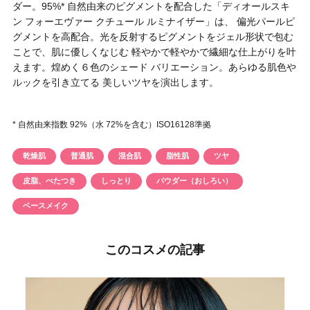
ダー。95%* 自然由来のピグメントを配合した「ディオールスキ
ン フォーエヴァー クチュール ルミナイザー」は、 偏光パールピ
グメントを高配合。光を反射するピグメントをジェル形状で包む
ことで、肌に優しくなじむ 軽やかで軽やかで繊細な仕上がりを叶
えます。煌めく６色のシェード バリエーション。あらゆる肌色や
ルックを引き立てる 美しいツヤを演出します。
* 自然由来指数 92%（水 72%を含む）ISO16128準拠
乾燥肌
普通肌
混合肌
脂性肌
ツヤ
皮脂、べたつき
しっとり
パウダー（おしろい）
ベースメイク
このコスメの記事