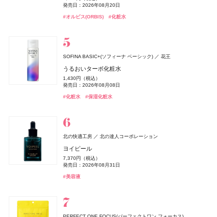
ちふれ
薬用アクネケアローション
ちふれ化粧品
発売日：2026年08月01日
発売日：2026年12月03日
発売日：2024年09月01日
発売日：2026年09月11日
1,650円（税込）
発売日：2026年10月30日
5,940円（税込）
5,940円（税込）
発売日：2026年08月20日
2,970円（税込）
発売日：2025年10月25日
発売日：2025年09月19日
発売日：2025年09月19日
2,200円（税込）
チーク プライマー
発売日：2025年01月10日
#ボタニスト(BOTANIST)
#キールズ(Kiehl's)
#筋トレ
#プロテイン
#クリスマスコフレ
#トリートメント
#オーラルケア
#アユーラ(AYURA)
#フレグランス
#オルビス(ORBIS)
#化粧水
発売日：2021年11月08日
#ケイト(KATE)
#パルファン･クリスチャン･ディオール(PARFUMS CHRISTIAN
#パルファン･クリスチャン･ディオール(PARFUMS CHRISTIAN
#コンシーラー
990円（税込）
#フローラノーティス ジルスチュアート（Flora Notis JILL
DIOR)
DIOR)
発売日：2026年08月10日
Keeps(キープス)
#化粧水
西川
STUART）
#ちふれ(CHIFURE)
Keeps クッション for beauty
#リップ
#リップ
#チーク
#ネイルケア
14,300円（税込）
ZEN shampoo
キールズ
トランシーノ
日本ロレアル
第一三共ヘルスケア
王子製薬
ニベア
ニベア花王
CHANEL(シャネル)
CHANEL
SOFINA BASIC+(ソフィーナ ベーシック)
花王
キスミー フェルム
KISSME（伊勢半）
ZEN shampoo コンディショナー
瞬間バリア※クリーム UFC ミニギフトセット
トランシーノ®EX［第1類医薬品］
ニベアUV ディープ プロテクト&ケア ジェル
レ ゼクストレ ドゥ シャネル パース スプレイ セット
うるおいターボ化粧水
オードメディカオム(EAUDE MEDICA homme)
桃谷順天館
クッションワンダー ステイカバーSP
2,398円（税込）
3,190円（税込）
7,260円（税込）
1,078円（税込）
93,830円（税込）
1,430円（税込）
ルナソル
whomee(フーミー)
薬用アクネケアウォッシュ
whomee(フーミー)
カネボウ化粧品
株式会社WinC
株式会社WinC
発売日：2025年05月29日
発売日：2026年12月03日
発売日：2024年03月08日
発売日：2025年02月08日
CoenRich(コエンリッチ)
コーセーコスメポート
3,520円（税込）
発売日：2026年06月19日
発売日：2026年08月08日
発売日：2026年09月10日
1,980円（税込）
アイカラーレーションN
nishikawa
ミルク ファンデーション
ミルク ファンデーション
西川
#ヘアケア
#キールズ(Kiehl's)
#美白
#美白ケア
#コンディショナー
#スキンケア
#ニベア(NIVEA)
#UV
薬用エクストラガード ハンドクリーム ポケモンスペシ
#シャネル(CHANEL)
#フレグランス
#化粧水
#保湿化粧水
発売日：2021年11月08日
#ファンデーション
#クッションファンデ
7,700円（税込）
3,190円（税込）
3,190円（税込）
ャルパッケージ
#005 punitoro まくら
発売日：2026年09月04日
発売日：2026年08月21日
#洗顔
発売日：2026年08月21日
#洗顔料
発売日：2026年08月03日
6,600円（税込）
#ルナソル(LUNASOL)
#フーミー(WHOMEE)
#フーミー(WHOMEE)
#ファンデーション
#ファンデーション
#アイシャドウ
#ハンドクリーム
#ハンドケア
#睡眠
ZEN shampoo
クリニーク
KINS(キンズ)
クリニーク ラボラトリーズ
KINS(キンズ)
王子製薬
小林製薬
小林製薬
クロエ
コティジャパン合同会社
北の快適工房
北の達人コーポレーション
ディオール(DIOR)
パルファン・クリスチャン・ディオール
ZEN shampoo シャンプー
イーブン ベター ダブル セラム セット 27
SUPPLEMENTS GUT+
糸ようじ コンパクトヘッドタイプ
クロエ アトリエ デ フルール スー レ パン オードパルフ
ヨイピール
オードメディカオム(EAUDE MEDICA homme)
桃谷順天館
ディオール フォーエヴァー フルイド スキン グロウ
2,398円（税込）
17,600円（税込）
10,152円（税込）
825円（税込）
ァム
7,370円（税込）
NARS
セザンヌ(CEZANNE)
薬用アクネケアBB
セザンヌ(CEZANNE)
NARS JAPAN
セザンヌ化粧品
セザンヌ化粧品
発売日：2025年05月29日
発売日：2026年10月09日
発売日：2023年08月10日
発売日：2025年04月16日
8,030円（税込）
発売日：2026年08月31日
デュカート
シャンティ
20,790円（税込）
よーじや
株式会社よーじや
発売日：2026年02月27日
2,530円（税込）
インセイシャブル リキッドブラッシュ
発売日：2026年05月28日
ブライトカラーシーラー
ブライトカラーシーラー
#ヘアケア
#クリニーク(CLINIQUE)
#サプリ
#便秘解消
#シャンプー
#クリスマスコフレ
#オーラルケア
#美容液
ネイルショットセラム 01
ねむり ピローミスト
発売日：2021年10月04日
5,390円（税込）
748円（税込）
748円（税込）
#クロエ(Chloé)
#フレグランス
990円（税込）
2,420円（税込）
発売日：2026年08月05日
発売日：2026年08月07日
#BBクリーム
発売日：2026年08月07日
発売日：2026年02月23日
発売日：2025年11月21日
#ナーズ(NARS)
#セザンヌ(CEZANNE)
#セザンヌ(CEZANNE)
#チーク
#コンシーラー
#コンシーラー
#デュカート(Ducato)
#ネイルケア
#睡眠
#リラクゼーション
コスメデコルテ
コーセー
Diane Perfect Beauty(ダイアン パーフェクトビューティー)
イプサ(IPSA)
DHC(ディーエイチシー)
イプサ
DHC
ニベア
ニベア花王
PERFECT ONE FOCUS(パーフェクトワン フォーカス)