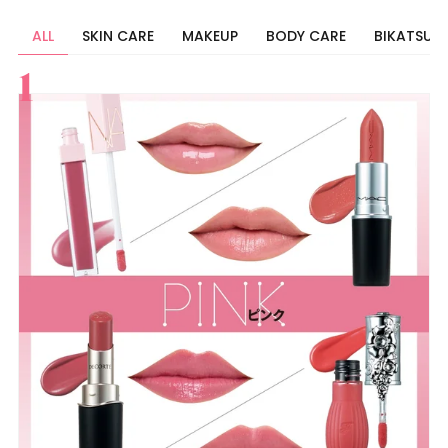
ALL
SKIN CARE
MAKEUP
BODY CARE
BIKATSU
すべて
スキンケア
メイク
ボディケア
美活
ヘア
ライフスタイル
ビューティーズ