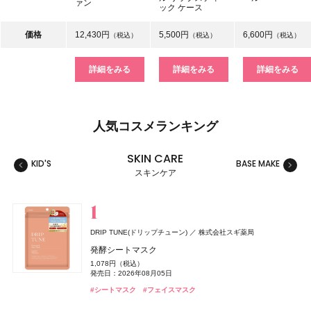
ァン
ック ケース
価格
12,430円
5,500円
6,600円
（税込）
（税込）
（税込）
詳細をみる
詳細をみる
詳細をみる
人気コスメランキング
SKIN CARE
KID'S
BASE MAKE
MAKE
スキンケア
スキンケア
ベースメイク
メイクアップ
ネイル＆ハンド
バス＆ボディケア
ヘアケア
フレグランス
キット
リラクゼーション
健康食品、ドリンク
美容ギア
メンズ
キッズ
DRIP TUNE(ドリップチューン)
株式会社スギ薬局
whomee(フーミー)
セザンヌ(CEZANNE)
NAIL HOLIC
レイフズ(Lāfe’ｓ)
SALONIA
TAMBURINS(タンバリンズ)
Oh! Baby
MUCHA(ミュシャ)
ファンケル(FANCL)
セザンヌ(CEZANNE)
ジョー マローン ロンドン(JO MALONE LONDON)
セザンヌ(CEZANNE)
ハウス オブ ローゼ
I-ne
コーセー コスメニエンス
石澤研究所
マッシュビューティーラボ
株式会社WinC
ファンケル
セザンヌ化粧品
セザンヌ化粧品
セザンヌ化粧品
IICOMBINED JAPAN
発酵シートマスク
ジョー マローン ロンドン
ミルク ファンデーション
ウォータリーティントリップ
ネイルホリック
ホールボディ フレッシュスプレー
グロッシーケア メタルカッサコーム
PERFUME CHAMO
Oh!Baby ボディケアギフト a
ミュシャ インセンス
えんきんプレミアム
ウォータリーティントリップ
ウォータリーティントリップ
1,078円（税込）
ブラック シダーウッド & ジュニパー アフターシェーブ ロ
3,190円（税込）
660円（税込）
330円（税込）
2,200円（税込）
2,970円（税込）
18,600円（税込）
3,300円（税込）
3,960円（税込）
4,700円（税込）
660円（税込）
660円（税込）
発売日：2026年08月05日
ョン
発売日：2026年08月21日
発売日：2026年08月07日
発売日：2024年04月16日
発売日：2026年07月15日
発売日：2026年08月03日
発売日：2026年11月01日
発売日：2026年07月23日
発売日：2026年02月17日
発売日：2026年08月07日
発売日：2026年08月07日
#タンバリンズ(TAMBURINS)
#フレグランス
#シートマスク
#フェイスマスク
9,460円（税込）
#フーミー(WHOMEE)
#セザンヌ(CEZANNE)
#コーセー(KOSÉ)
#プチプラ
#ツール
#ハウス オブ ローゼ(HOUSE OF ROSE)
#ミュシャ(MUCHA)
#ファンケル(FANCL)
#セザンヌ(CEZANNE)
#セザンヌ(CEZANNE)
#ボディケア
#ネイルカラー
#フレグランス
#サプリ
#ファンデーション
#リップ
#リップ
#リップ
#クリスマスコフレ
発売日：2026年04月24日