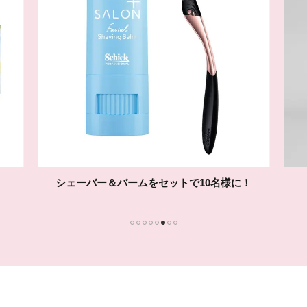
シェーバー＆バームをセットで10名様に！
1
2
3
4
5
6
7
8