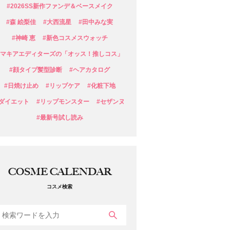
#2026SS新作ファンデ＆ベースメイク
#森 絵梨佳
#大西流星
#田中みな実
#神崎 恵
#新色コスメスウォッチ
#マキアエディターズの「オッス！推しコス」
#顔タイプ髪型診断
#ヘアカタログ
#日焼け止め
#リップケア
#化粧下地
#ダイエット
#リップモンスター
#セザンヌ
#最新号試し読み
COSME CALENDAR
コスメ検索
検索