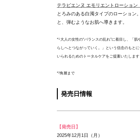
テラピエンヌ エモリエントローション ｎ
とろみのある白濁タイプのローション
と、弾むようなお肌へ導きます。
1
*
大人の女性の“バランスの乱れ”に着目し、「
らしへとつながっていく。」という信念のもとに
いられるためのトータルケアをご提案いたします
2
*
角層まで
発売日情報
【発売日】
2025年12月1日（月）