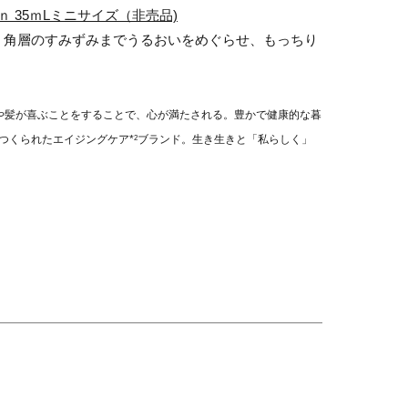
 35ｍLミニサイズ（非売品)
。角層のすみずみまでうるおいをめぐらせ、もっちり
肌や髪が喜ぶことをすることで、心が満たされる。豊かで健康的な暮
2
つくられたエイジングケア*
ブランド。生き生きと「私らしく」