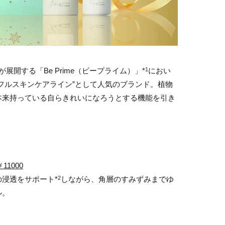
展開する「Be Prime（ビープライム）」*
におい
1
フルスキンケアライン”として人気のブランド。植物
本来持っている自らきれいになろうとする機能を引き
。
1000
浸透をサポート*
しながら、角層のすみずみまでゆ
2
ル。