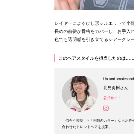
レイヤーによるひし形シルエットで小
長めの前髪が骨格をカバーし、お手入
色でも透明感を引き立てるシアーグレ
このヘアスタイルを担当したのは…
Un ami omotesan
北見勇樹さん
公式サイト
「似合う髪型」×「理想のカラー」ならお任
合わせたトレンドヘアを提案。