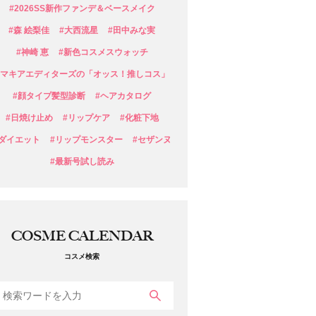
#2026SS新作ファンデ＆ベースメイク
#森 絵梨佳
#大西流星
#田中みな実
#神崎 恵
#新色コスメスウォッチ
#マキアエディターズの「オッス！推しコス」
#顔タイプ髪型診断
#ヘアカタログ
#日焼け止め
#リップケア
#化粧下地
#ダイエット
#リップモンスター
#セザンヌ
#最新号試し読み
COSME CALENDAR
コスメ検索
検索