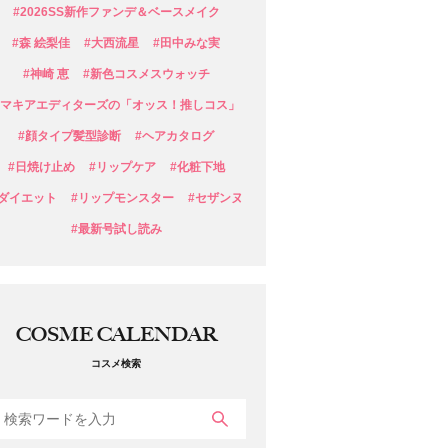
#2026SS新作ファンデ＆ベースメイク
#森 絵梨佳
#大西流星
#田中みな実
#神崎 恵
#新色コスメスウォッチ
#マキアエディターズの「オッス！推しコス」
#顔タイプ髪型診断
#ヘアカタログ
#日焼け止め
#リップケア
#化粧下地
#ダイエット
#リップモンスター
#セザンヌ
#最新号試し読み
COSME CALENDAR
コスメ検索
検索