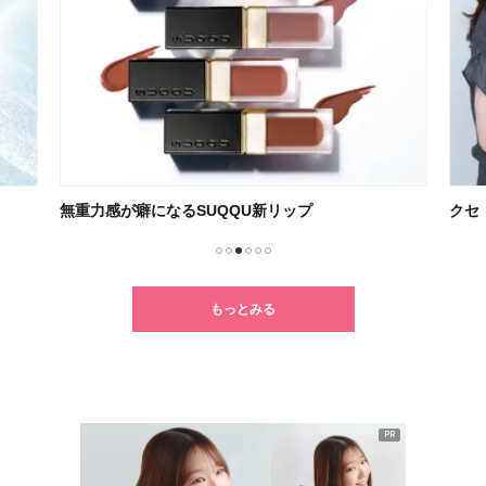
無重力感が癖になるSUQQU新リップ
クセ
1
2
3
4
5
6
もっとみる
PR