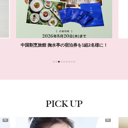
中国割烹旅館 掬水亭の宿泊券を1組2名様に！
1
2
3
4
5
6
7
8
9
PICK UP
ピックアップ