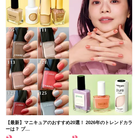
【最新】マニキュアのおすすめ20選！ 2026年のトレンドカラ
【石井美保さん】おすすめの「ブライトニング」11選！ スキ
【最新】マニキュアのおすすめ20選！ 2026年のトレンドカラ
【2026夏】「香水・フレグランス」ランキングTOP5！＜美
【5分で万能！ 夏レシピ】「万能ねぎ塩だれ」の作り方＆ア
【2026年夏】40代におすすめの髪型30選！ 若く見える・手
【鈴木えみさんの愛用品30選】コスメ・スキンケア・ヘアケ
【限定】&be「リップカラーデュオ 01 ピンクベージュ」レビ
ーは？ プ…
ンケアからサプ…
ーは？ プ…
容マニア・マ…
レンジレシピ2品
入れが楽な…
アetc.お気に…
ュー｜落ち…