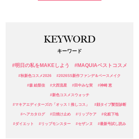
KEYWORD
キーワード
#明日の私をMAKEしよう
#MAQUIAベストコスメ
#秋新色コスメ2026
#2026SS新作ファンデ＆ベースメイク
#森 絵梨佳
#大西流星
#田中みな実
#神崎 恵
#新色コスメスウォッチ
#マキアエディターズの「オッス！推しコス」
#顔タイプ髪型診断
#ヘアカタログ
#日焼け止め
#リップケア
#化粧下地
#ダイエット
#リップモンスター
#セザンヌ
#最新号試し読み