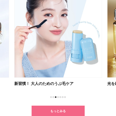
新習慣！ 大人のためのうぶ毛ケア
光を
1
2
3
4
5
6
7
もっとみる