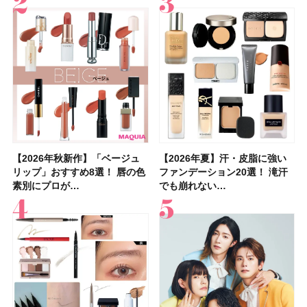
【2026年秋新作】「ベージュ
【2026年夏】汗に強い日焼け
【2026年秋新作】「ベージュ
【2026夏】「リップケア」ラ
【おすすめダイエットサプリ８
【2026年夏】おすすめの髪型
【読者プレゼント】羽の見えな
【スック2026新作】秋コレク
【2026年夏】汗・皮脂に強い
【クリスマスコフレ2026】ク
【2026年夏】汗・皮脂に強い
【デパコスのネイルオイル10
【40代以上の髪悩み おすすめ
【最新】髪のうねり・広がり・
【2026年8月の一粒万倍日】お
LUNASOLアイカラーレーショ
リップ」おすすめ8選！ 唇の色
止めのおすすめ13選！ 汗で塗
リップ」おすすめ8選！ 唇の色
ンキングTOP5！＜美容マニア
選】食べすぎた日をサポート！
36選！ショート・ボブ・ミディ
いハンディファン
ションを全品スウォッチ&イエ
ファンデーション20選！ 滝汗
リニークのホリデーコフレを一
ファンデーション20選！ 滝汗
選】プレゼントにおすすめ！ケ
アイテム15選】“白髪・薄毛・
くせ毛におすすめのシャンプー
すすめの開運コスメ＆美容アイ
ンN EX17Evening Muse …
素別にプロが…
膜が強化され…
素別にプロが…
集団・マキア…
選び方＆糖質・脂…
アム・ロング…
「baramood」を3名様…
ベブルベ分け！
でも崩れない…
挙紹介！ 人気…
でも崩れない…
ア効果、ビジュ、…
うねり”に最…
17選
テム10選！