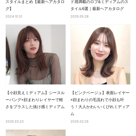
スタイルまとめ【最新ヘアカタロ
ド感満載のロブ&ミディアムのス
グ】
タイル6選｜最新ヘアカタログ
2024.10.31
2025.05.28
【小顔見えミディアム】シースル
【ピンクベージュ】表面レイヤー
ーバング×顔まわりレイヤーで軽
×顔まわりの毛流れで小顔も叶
さをプラスした抜け感ミディアム
う！大人かわいいくびれミディア
ム
2025.03.23
2025.02.26