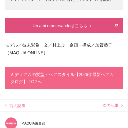
Un ami omotesandoはこちら ＞
モデル／彼末彩希 文／村上歩 企画・構成／加賀恭子
（MAQUIA ONLINE）
ミディアムの髪型・ヘアスタイル【2026年最新ヘアカ
タログ】 TOPへ
次の記事
前の記事
MAQUIA編集部