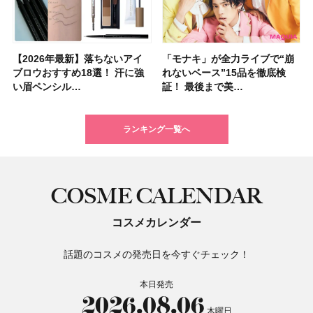
【2026年最新】落ちないアイ
【2026夏】「ハリ・たるみケ
【2026年最新】落ちないアイ
【2026年】ボディ用日焼け止
【板野友美さんの美活】「最
【2026年夏】小顔に見えるボ
石井美保さん祝50歳！ アニバ
【全色レビュー】ケイト メロ
「モナキ」が全力ライブで“崩
【2026夏】「毛穴ケア」ラン
「モナキ」が全力ライブで“崩
「ミス ディオール オードゥ パ
【石井美保さんのおすすめお菓
【2026年】最新トレンド「ボ
【無印良品】スキンケア×衣料
【キャンメイク】売切続出！先
ブロウおすすめ18選！ 汗に強
ア」ランキングTOP5！＜マキ
ブロウおすすめ18選！ 汗に強
めUVのおすすめ20選！ この夏
近、下の歯の矯正を再開したん
ブの髪型37選！ レイヤー・切
ーサリーイベントに込めた思
ウブラウンアイズ限定色追加！
れないベース”15品を徹底検
キングTOP5！＜マキアビュー
れないベース”15品を徹底検
ルファン」が新たな装いで登
子＆お茶10選】手土産にもぴっ
ブ」13種類を徹底解説！ 定番
素材の最強タッグで実現！ 着
行発売中の「クリアヴェールセ
い眉ペンシル…
アビューティ…
い眉ペンシル…
注目の人気…
です」オーラルケア…
りっぱなしな…
い、今夢中なボデ…
イエベ・ブルベ別…
証！ 最後まで美…
ティーズが投…
証！ 最後まで美…
場！ シルバー…
たり
＆人気の髪型…
るだけで保湿でき…
ッティングパウダ…
ランキング一覧へ
COSME CALENDAR
コスメカレンダー
話題のコスメの発売日を今すぐチェック！
本日発売
2026.08.06
木曜日