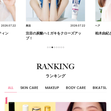
2026.07.22
2026.07.22
美活
ヘア
ティン
注目の炭酸ハミガキをクローズアッ
柏木由紀
プ！
1
2
3
4
5
6
7
8
RANKING
ランキング
ALL
SKIN CARE
MAKEUP
BODY CARE
BIKATSU
すべて
スキンケア
メイク
ボディケア
美活
ヘア
ライフスタイル
ビューティーズ