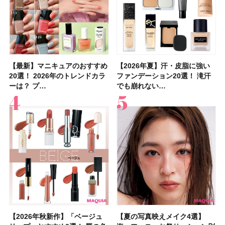
【最新】マニキュアのおすすめ
【石井美保さん】おすすめの
【最新】マニキュアのおすすめ
【2026年】ボディ用日焼け止
【2026夏】「歯磨き粉・オー
【2026年夏】おすすめの髪型
【鈴木えみさんの愛用品30選】
【ルナソルアイシャドウ】アイ
【2026年夏】汗・皮脂に強い
【クリスマスコフレ2026】ク
【2026年夏】汗・皮脂に強い
【2026夏】「リップケア」ラ
【板野友美さんの美活】「最
【2026年夏】小顔に見えるボ
【無印良品】スキンケア×衣料
【セザンヌ】「ブライトカラー
20選！ 2026年のトレンドカラ
「ブライトニング」11選！ ス
20選！ 2026年のトレンドカラ
めUVのおすすめ20選！ この夏
ラルケア」ランキングTOP5！
36選！ショート・ボブ・ミディ
コスメ・スキンケア・ヘアケア
カラーレーションN新色・限定
ファンデーション20選！ 滝汗
リニークのホリデーコフレを一
ファンデーション20選！ 滝汗
ンキングTOP5！＜美容マニア
近、下の歯の矯正を再開したん
ブの髪型37選！ レイヤー・切
素材の最強タッグで実現！ 着
シーラー」新色グリーンが8/7
ーは？ プ…
キンケアからサプ…
ーは？ プ…
注目の人気…
＜美容マニア…
アム・ロング…
etc.お気に…
色をイエベ・ブ…
でも崩れない…
挙紹介！ 人気…
でも崩れない…
集団・マキア…
です」オーラルケア…
りっぱなしな…
るだけで保湿でき…
に発売｜既存色…
【2026年秋新作】「ベージュ
【2026夏】「シートマスク・
【2026年秋新作】「ベージュ
【ニベア】美容液リップクリー
【2026夏】「インナーケア・
【最新】髪のうねり・広がり・
【2026年8月の一粒万倍日】お
【ジョー マローン ロンドン】
【夏の写真映えメイク4選】
【2026夏】「洗顔料」ランキ
【夏の写真映えメイク4選】
【石井美保さん・50歳のボディ
【石井美保さんのおすすめお菓
【2026年夏】透明感カラーの
【読者プレゼント】羽の見えな
先行販売でゲット🧡LUNASOL