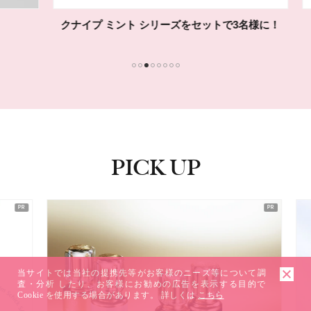
クナイプ ミント シリーズをセットで3名様に！
1
2
3
4
5
6
7
8
PICK UP
ピックアップ
当サイトでは当社の提携先等がお客様のニーズ等について調
査・分析 したり、お客様にお勧めの広告を表示する目的で
Cookie を使用する場合があります。 詳しくは
こちら