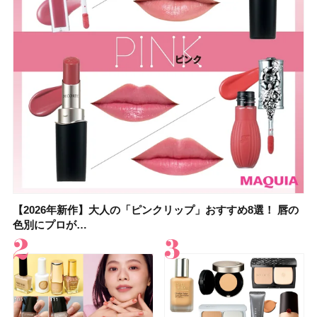
【2026年新作】大人の「ピンクリップ」おすすめ8選！ 唇の
【上田竜也さんのマイベストコスメ５選】大人になって開眼
【2026年新作】大人の「ピンクリップ」おすすめ8選！ 唇の
【2026夏】「香水・フレグランス」ランキングTOP5！＜美
【2026年最新】ダイエットや腸活におすすめの食品・ドリン
【2026年夏】40代におすすめの髪型30選！ 若く見える・手
【フォロー＆いいねで当たる】中国割烹旅館 掬水亭の宿泊券
【セザンヌ】8/7新色追加！「ウォータリーティントリップ
色別にプロが…
したからこそ愛が深…
色別にプロが…
容マニア・マ…
ク6選！ 美活…
入れが楽な…
を1組2名様にプ…
」10モモピュ…