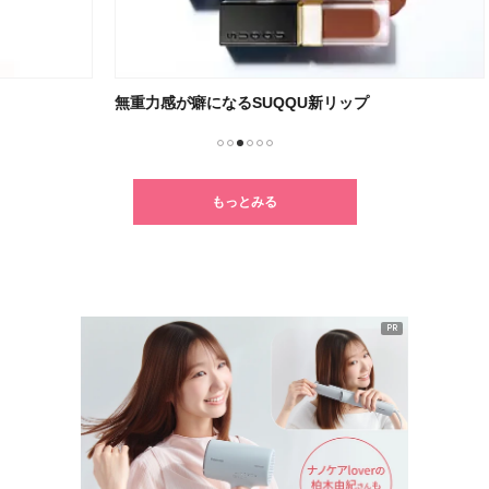
無重力感が癖になるSUQQU新リップ
朝の
1
2
3
4
5
6
もっとみる
PR