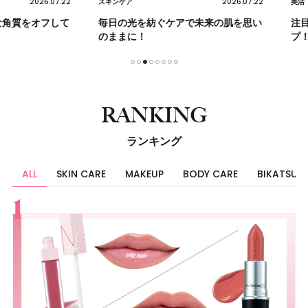
2026.07.22
2026.07.22
スキンケア
美活
をオフして
毎日の光を紡ぐケアで未来の肌を思い
注目の炭
のままに！
プ！
1
2
3
4
5
6
7
8
RANKING
ランキング
ALL
SKIN CARE
MAKEUP
BODY CARE
BIKATSU
すべて
スキンケア
メイク
ボディケア
美活
ヘア
ライフスタイル
ビューティーズ