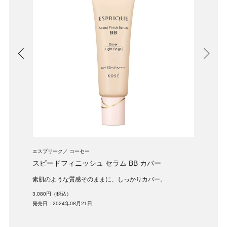
エスプリーク
コーセー
エスプ
ェール
スピードフィニッシュ セラム BB カバー
スピ
素肌のような質感そのままに、しっかりカバー。
素肌
3,080円（税込）
3,08
発売日：2024年08月21日
発売日：