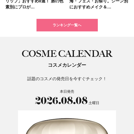
リップ」おすすめ8選！ 唇の色
パック」ランキングTOP5！＜
リップ」おすすめ8選！ 唇の色
ム＆ボディスクラブが新登場！
サプリ」ランキングTOP5！＜
くせ毛におすすめのシャンプー
すすめの開運コスメ＆美容アイ
大人気フレグランス「ウッド
海・フェス・お祭り。シーン別
ングTOP5！＜マキアビューテ
海・フェス・お祭り。シーン別
ケア愛用品16選】首・手・バス
子＆お茶10選】手土産にもぴっ
髪色おすすめ20選！ ブリーチ
いハンディファン
アイカラーレーションN 23
素別にプロが…
マキアビュー…
素別にプロが…
大人気の色付き…
美容マニア集…
17選
テム10選！
セージ ＆ シ…
におすすめメイク＆…
ィーズが投票…
におすすめメイク＆…
トのパーツケ…
たり
あり・なし別…
「baramood」を3名様…
Rosy…
ランキング一覧へ
COSME CALENDAR
コスメカレンダー
話題のコスメの発売日を今すぐチェック！
本日発売
2026.08.08
土曜日