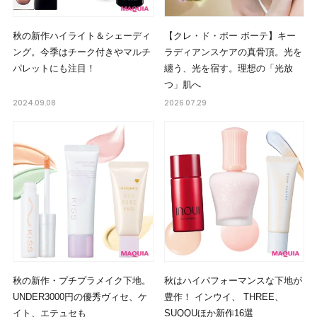
秋の新作ハイライト＆シェーディ
【クレ・ド・ポー ボーテ】キー
ング。今季はチーク付きやマルチ
ラディアンスケアの真骨頂。光を
パレットにも注目！
纏う、光を宿す。理想の「光放
つ」肌へ
2024.09.08
2026.07.29
秋の新作・プチプラメイク下地。
秋はハイパフォーマンスな下地が
UNDER3000円の優秀ヴィセ、ケ
豊作！ インウイ、 THREE、
イト、エテュセも
SUQQUほか新作16選