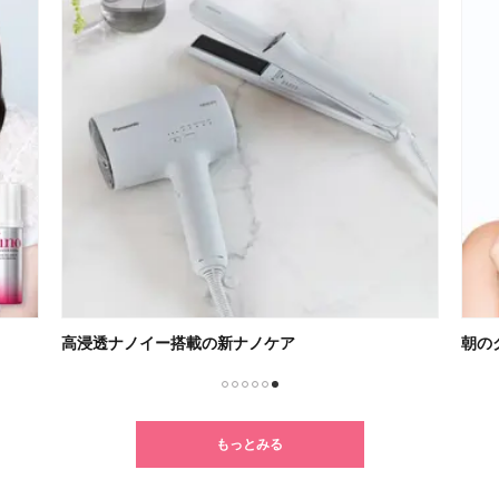
高浸透ナノイー搭載の新ナノケア
朝の
1
2
3
4
5
6
もっとみる