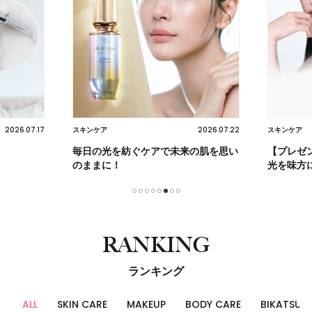
2026.07.17
2026.07.22
スキンケア
スキンケア
毎日の光を紡ぐケアで未来の肌を思い
【プレゼ
のままに！
光を味方
1
2
3
4
5
6
7
8
RANKING
ランキング
ALL
SKIN CARE
MAKEUP
BODY CARE
BIKATSU