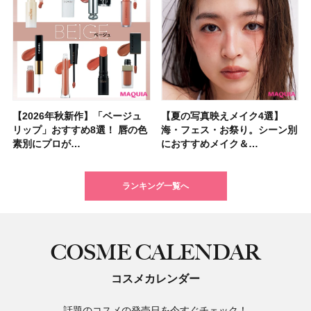
【2026年秋新作】「ベージュ
【2026夏】「シートマスク・
【2026年秋新作】「ベージュ
【ニベア】美容液リップクリー
【2026夏】「インナーケア・
【最新】髪のうねり・広がり・
【2026年8月の一粒万倍日】お
【ジョー マローン ロンドン】
【夏の写真映えメイク4選】
【2026夏】「洗顔料」ランキ
【夏の写真映えメイク4選】
【石井美保さん・50歳のボディ
【石井美保さんのおすすめお菓
【2026年夏】透明感カラーの
【読者プレゼント】羽の見えな
先行販売でゲット🧡LUNASOL
リップ」おすすめ8選！ 唇の色
パック」ランキングTOP5！＜
リップ」おすすめ8選！ 唇の色
ム＆ボディスクラブが新登場！
サプリ」ランキングTOP5！＜
くせ毛におすすめのシャンプー
すすめの開運コスメ＆美容アイ
大人気フレグランス「ウッド
海・フェス・お祭り。シーン別
ングTOP5！＜マキアビューテ
海・フェス・お祭り。シーン別
ケア愛用品16選】首・手・バス
子＆お茶10選】手土産にもぴっ
髪色おすすめ20選！ ブリーチ
いハンディファン
アイカラーレーションN 23
素別にプロが…
マキアビュー…
素別にプロが…
大人気の色付き…
美容マニア集…
17選
テム10選！
セージ ＆ シ…
におすすめメイク＆…
ィーズが投票…
におすすめメイク＆…
トのパーツケ…
たり
あり・なし別…
「baramood」を3名様…
Rosy…
ランキング一覧へ
COSME CALENDAR
コスメカレンダー
話題のコスメの発売日を今すぐチェック！