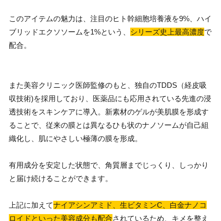
このアイテムの魅力は、注目のヒト幹細胞培養液を9%、ハイ
ブリッドエクソソームを1%という、
シリーズ史上最高濃度
で
配合。
また美容クリニック医師監修のもと、独自のTDDS（経皮吸
収技術)を採用しており、医薬品にも応用されている先進の浸
透技術をスキンケアに導入。新素材のゲルが美肌膜を形成す
ることで、従来の膜とは異なるひも状のナノソームが自己組
織化し、肌にやさしい極薄の膜を形成。
有用成分を安定した状態で、角質層までじっくり、しっかり
と届け続けることができます。
上記に加えて
ナイアシンアミド、生ビタミンC、白金ナノコ
ロイドといった美容成分も配合
されているため、キメを整え