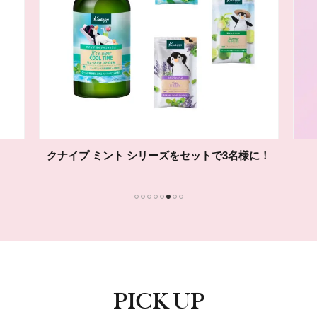
クナイプ ミント シリーズをセットで3名様に！
1
2
3
4
5
6
7
8
PICK UP
ピックアップ