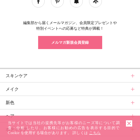
編集部から届くメールマガジン、会員限定プレゼントや
特別イベントへの応募など特典が満載！
メルマガ新規会員登録
スキンケア
メイク
スキンケアトップ
新色
ニュース
メイクトップ
ヘア
スキンケアまとめ
ニュース
新色トップ
当サイトでは当社の提携先等がお客様のニーズ等について調
査・分析 したり、お客様にお勧めの広告を表示する目的で
ボディケア
スキンケア診断
メイクまとめ
クリスマスコフレ
ヘアトップ
Cookie を使用する場合があります。 詳しくは
こちら