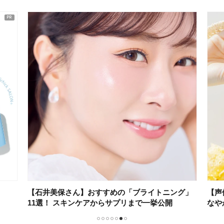
【石井美保さん】おすすめの「ブライトニング」
【声
11選！ スキンケアからサプリまで一挙公開
なや
1
2
3
4
5
6
7