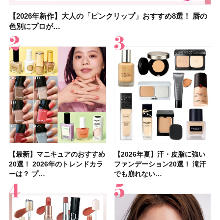
【2026年新作】大人の「ピンクリップ」おすすめ8選！ 唇の
【上田竜也さんのマイベストコスメ５選】大人になって開眼
【2026年新作】大人の「ピンクリップ」おすすめ8選！ 唇の
【2026夏】「香水・フレグランス」ランキングTOP5！＜美
【2026年最新】ダイエットや腸活におすすめの食品・ドリン
【2026年夏】40代におすすめの髪型30選！ 若く見える・手
【フォロー＆いいねで当たる】中国割烹旅館 掬水亭の宿泊券
【セザンヌ】8/7新色追加！「ウォータリーティントリップ
色別にプロが…
したからこそ愛が深…
色別にプロが…
容マニア・マ…
ク6選！ 美活…
入れが楽な…
を1組2名様にプ…
」10モモピュ…
【最新】マニキュアのおすすめ
【石井美保さん】おすすめの
【最新】マニキュアのおすすめ
【2026年】ボディ用日焼け止
【2026夏】「歯磨き粉・オー
【2026年夏】おすすめの髪型
【鈴木えみさんの愛用品30選】
【ルナソルアイシャドウ】アイ
【2026年夏】汗・皮脂に強い
【クリスマスコフレ2026】ク
【2026年夏】汗・皮脂に強い
【2026夏】「リップケア」ラ
【板野友美さんの美活】「最
【2026年夏】小顔に見えるボ
【無印良品】スキンケア×衣料
【セザンヌ】「ブライトカラー
20選！ 2026年のトレンドカラ
「ブライトニング」11選！ ス
20選！ 2026年のトレンドカラ
めUVのおすすめ20選！ この夏
ラルケア」ランキングTOP5！
36選！ショート・ボブ・ミディ
コスメ・スキンケア・ヘアケア
カラーレーションN新色・限定
ファンデーション20選！ 滝汗
リニークのホリデーコフレを一
ファンデーション20選！ 滝汗
ンキングTOP5！＜美容マニア
近、下の歯の矯正を再開したん
ブの髪型37選！ レイヤー・切
素材の最強タッグで実現！ 着
シーラー」新色グリーンが8/7
ーは？ プ…
キンケアからサプ…
ーは？ プ…
注目の人気…
＜美容マニア…
アム・ロング…
etc.お気に…
色をイエベ・ブ…
でも崩れない…
挙紹介！ 人気…
でも崩れない…
集団・マキア…
です」オーラルケア…
りっぱなしな…
るだけで保湿でき…
に発売｜既存色…