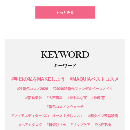
もっとみる
KEYWORD
キーワード
#明日の私をMAKEしよう
#MAQUIAベストコスメ
#秋新色コスメ2026
#2026SS新作ファンデ＆ベースメイク
#森 絵梨佳
#大西流星
#田中みな実
#神崎 恵
#新色コスメスウォッチ
#マキアエディターズの「オッス！推しコス」
#顔タイプ髪型診断
#ヘアカタログ
#日焼け止め
#リップケア
#化粧下地