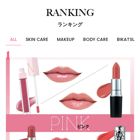
RANKING
ランキング
ALL
SKIN CARE
MAKEUP
BODY CARE
BIKATSU
すべて
スキンケア
メイク
ボディケア
美活
ヘア
ライフスタイル
ビューティーズ