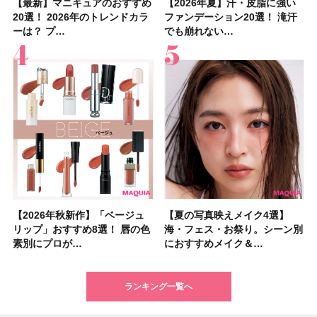
【最新】マニキュアのおすすめ
【石井美保さん】おすすめの
【最新】マニキュアのおすすめ
【2026年】ボディ用日焼け止
【2026夏】「歯磨き粉・オー
【2026年夏】おすすめの髪型
【鈴木えみさんの愛用品30選】
【ルナソルアイシャドウ】アイ
【2026年夏】汗・皮脂に強い
【クリスマスコフレ2026】ク
【2026年夏】汗・皮脂に強い
【2026夏】「リップケア」ラ
【板野友美さんの美活】「最
【2026年夏】小顔に見えるボ
【無印良品】スキンケア×衣料
【セザンヌ】「ブライトカラー
20選！ 2026年のトレンドカラ
「ブライトニング」11選！ ス
20選！ 2026年のトレンドカラ
めUVのおすすめ20選！ この夏
ラルケア」ランキングTOP5！
36選！ショート・ボブ・ミディ
コスメ・スキンケア・ヘアケア
カラーレーションN新色・限定
ファンデーション20選！ 滝汗
リニークのホリデーコフレを一
ファンデーション20選！ 滝汗
ンキングTOP5！＜美容マニア
近、下の歯の矯正を再開したん
ブの髪型37選！ レイヤー・切
素材の最強タッグで実現！ 着
シーラー」新色グリーンが8/7
ーは？ プ…
キンケアからサプ…
ーは？ プ…
注目の人気…
＜美容マニア…
アム・ロング…
etc.お気に…
色をイエベ・ブ…
でも崩れない…
挙紹介！ 人気…
でも崩れない…
集団・マキア…
です」オーラルケア…
りっぱなしな…
るだけで保湿でき…
に発売｜既存色…
【2026年秋新作】「ベージュ
【2026夏】「シートマスク・
【2026年秋新作】「ベージュ
【ニベア】美容液リップクリー
【2026夏】「インナーケア・
【最新】髪のうねり・広がり・
【2026年8月の一粒万倍日】お
【ジョー マローン ロンドン】
【夏の写真映えメイク4選】
【2026夏】「洗顔料」ランキ
【夏の写真映えメイク4選】
【石井美保さん・50歳のボディ
【石井美保さんのおすすめお菓
【2026年夏】透明感カラーの
【読者プレゼント】羽の見えな
先行販売でゲット🧡LUNASOL
リップ」おすすめ8選！ 唇の色
パック」ランキングTOP5！＜
リップ」おすすめ8選！ 唇の色
ム＆ボディスクラブが新登場！
サプリ」ランキングTOP5！＜
くせ毛におすすめのシャンプー
すすめの開運コスメ＆美容アイ
大人気フレグランス「ウッド
海・フェス・お祭り。シーン別
ングTOP5！＜マキアビューテ
海・フェス・お祭り。シーン別
ケア愛用品16選】首・手・バス
子＆お茶10選】手土産にもぴっ
髪色おすすめ20選！ ブリーチ
いハンディファン
アイカラーレーションN 23
素別にプロが…
マキアビュー…
素別にプロが…
大人気の色付き…
美容マニア集…
17選
テム10選！
セージ ＆ シ…
におすすめメイク＆…
ィーズが投票…
におすすめメイク＆…
トのパーツケ…
たり
あり・なし別…
「baramood」を3名様…
Rosy…
ランキング一覧へ