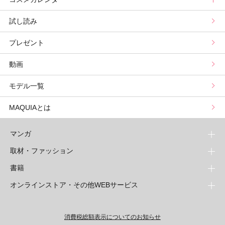
試し読み
プリュスベスコス
小田ユイコのマニアックビューティREPORT
三島キアリーの12星座別 恋愛運&美容運
パーソナルカラー診断
コスメカレンダートップ
プレゼント
野毛まゆりの実況野毛Channel
動物キャラナビ占い
顔タイプ髪型診断
検索
動画
星谷菜々の美に効くスイーツ
ムーン・リーの運を呼び寄せる香り
モデル一覧
山本舞香のBeauty Script
MAQUIAとは
マンガ
取材・ファッション
少年マンガ
週刊少年ジャンプ
書籍
青年マンガ
ファッション・美容
ジャンプSQ
少年ジャンプ+
Seventeen
オンラインストア・その他WEBサービス
少女マンガ
芸能・情報・スポーツ
文芸・文庫・総合
Vジャンプ
ジャンプTOON
non-no
ジャンプTOON
Myojo
すばる
女性マンガ
学芸・ノンフィクション・新書
オンラインストア
最強ジャンプ
ZEBRACK
BAILA
ZEBRACK
週プレNEWS
小説すばる
ジャンプTOON
1日5分で、明日は変わる よみタイ yomitai
OTO
消費税総額表示についてのお知らせ
ライトノベル・ノベライズ
その他WEBサービス
少年ジャンプ+
S-MANGA
MAQUIA