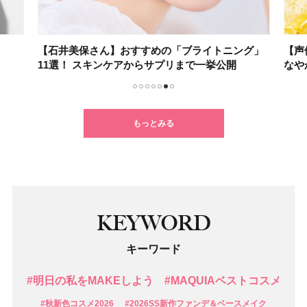
【石井美保さん】おすすめの「ブライトニング」
【声優・小倉
11選！ スキンケアからサプリまで一挙公開
なやかな身体
1
2
3
4
5
6
7
もっとみる
KEYWORD
キーワード
#明日の私をMAKEしよう
#MAQUIAベストコスメ
#秋新色コスメ2026
#2026SS新作ファンデ＆ベースメイク