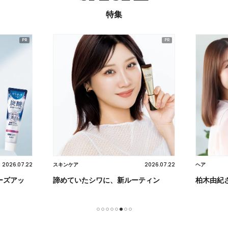
特集
2026.07.22
2026.07.22
スキンケア
ヘア
ーズアッ
諦めていたシワに、新ルーティン
柏木由紀
1
2
3
4
5
6
7
8