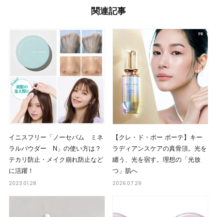
関連記事
イニスフリー「ノーセバム ミネ
【クレ・ド・ポー ボーテ】キー
ラルパウダー N」の使い方は？
ラディアンスケアの真骨頂。光を
テカリ防止・メイク崩れ防止など
纏う、光を宿す。理想の「光放
に活躍！
つ」肌へ
2023.01.28
2026.07.29