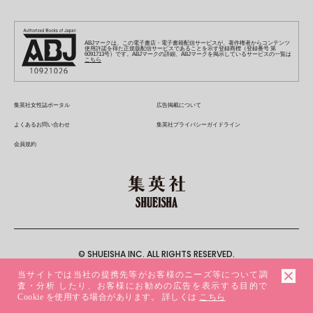
S-MANGA
週プレ グラジャパ!
集英社 文芸ステーション
ZEBRACK
集英社学芸部 - 学芸・ノンフィクション
SHUEISHA MANGA-ART HERITAGE
ジャンプTOON
集英社オレンジ文庫
集英社アドナビ
キッズ
集英社ジャンプリミックス
SPUR
集英社コミック文庫
Sportiva
web 集英社文庫
S-MANGA
集英社ビジネス書
ジャンプキャラクターズストア
ZEBRACK
JUMP j-BOOKS
集英社エディターズ・ラボ
集英社コミック文庫
LEE
集英社みらい文庫
りぼん
パラスポ
青春と読書
集英社コミック文庫
集英社新書
HAPPY PLUS STORE
ABJマークは、この電子書店・電子書籍配信サービスが、著作権者からコンテンツ
ジャンプルーキー！
ダッシュエックス文庫公式サイト
使用許諾を得た正規版配信サービスであることを示す登録商標（登録番号 第
週刊ヤングジャンプ
eclat
集英社の児童図書 S-KIDS.LAND
6091713号）です。ABJマークの詳細、ABJマークを掲示しているサービスの一覧は
マーガレット
アジア人物史
こちら
マンガMee公式サイト
集英社新書プラス - 知の水先案内人
SHUEISHA VOX
S-MANGA
集英社Webマガジン コバルト
ヤングジャンプ定期購読デジタル
T JAPAN
別冊マーガレット
リマコミ
kotoba
LEEマルシェ
集英社ジャンプリミックス
シフォン文庫
ヤンジャン！
HAPPY PLUS ONE
マンガMee公式サイト
マンガMeets
e!集英社
SHOP Marisol
集英社コミック文庫
集英社女性誌ポータル
広告掲載について
となりのヤングジャンプ
MEN'S NON-NO
リマコミ
Cookie
情報・知識＆オピニオン imidas
eclat premium
よくあるお問い合わせ
集英社プライバシーガイドライン
グランドジャンプ
UOMO
マンガMeets
Cocohana
mirabella
会員規約
ウルトラジャンプ
集英社オンライン
office YOU
mirabella homme
zakka market
© SHUEISHA INC. ALL RIGHTS RESERVED.
当サイトでは当社の提携先等がお客様のニーズ等について調
査・分析 したり、お客様にお勧めの広告を表示する目的で
Cookie を使用する場合があります。 詳しくは
こちら