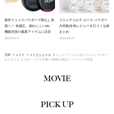
新作フェイスパウダーで隙なし美
コスメデコルテ ルース パウダー
肌へ！ 色補正、崩れにくいetc.
大特集|全色レビュー＆口コミを総
機能充実の最新アイテムに注目
まとめ
2024.03.17
2024.04.12
TOP
メイク
メイクニュース
イニスフリーの人気フェイスパウダー
がクロミとコラボ！ パフも可愛い3種類の限定パッケージで登場
MOVIE
PICK UP
ピックアップ