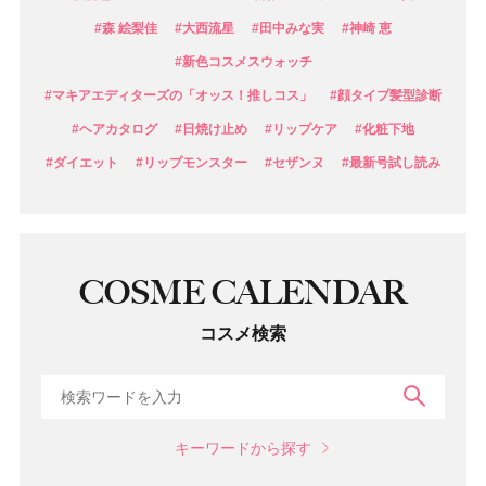
#森 絵梨佳
#大西流星
#田中みな実
#神崎 恵
#新色コスメスウォッチ
#マキアエディターズの「オッス！推しコス」
#顔タイプ髪型診断
#ヘアカタログ
#日焼け止め
#リップケア
#化粧下地
#ダイエット
#リップモンスター
#セザンヌ
#最新号試し読み
COSME CALENDAR
コスメ検索
検索
キーワードから探す