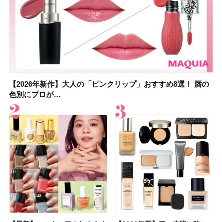
【2026年新作】大人の「ピンクリップ」おすすめ8選！ 唇の
【上田竜也さんのマイベストコスメ５選】大人になって開眼
【2026年新作】大人の「ピンクリップ」おすすめ8選！ 唇の
【2026夏】「香水・フレグランス」ランキングTOP5！＜美
【2026年最新】ダイエットや腸活におすすめの食品・ドリン
【2026年夏】40代におすすめの髪型30選！ 若く見える・手
【フォロー＆いいねで当たる】中国割烹旅館 掬水亭の宿泊券
【セザンヌ】8/7新色追加！「ウォータリーティントリップ
色別にプロが…
したからこそ愛が深…
色別にプロが…
容マニア・マ…
ク6選！ 美活…
入れが楽な…
を1組2名様にプ…
」10モモピュ…