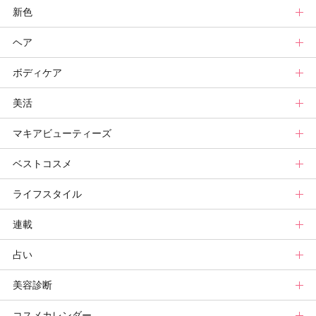
新色
ニュース
メイクトップ
ヘア
スキンケアまとめ
ニュース
新色トップ
ボディケア
スキンケア診断
メイクまとめ
クリスマスコフレ
ヘアトップ
美活
ベースメイクカタログ
秋新色
ニュース
ボディケアトップ
マキアビューティーズ
メイク診断
新色コスメスウォッチ
ヘアカタログ
ニュース
美活トップ
ベストコスメ
ビューティ速報
ヘアまとめ
ボディケアまとめ
美活グランプリ
マキアビューティーズトップ
ライフスタイル
ヘア診断
ボディケア診断
ヘルスケア・ダイエット
TOPビューティーズ一覧
ベストコスメトップ
連載
ビューティーズ一覧
ベストコスメ
ライフスタイルトップ
占い
記事ランキング
読者ベスコス
ニュース
連載トップ
美容診断
メンバーランキング
プチプラコスメグランプリ
ライフスタイルまとめ
マキアエディターズのオッス！推しコス
占いトップ
コスメカレンダー
ブライトニング・UVグランプリ
ライフスタイル診断
小林ひろ美のキレイはかけ算
Keikoの月星座占い
美容診断トップ