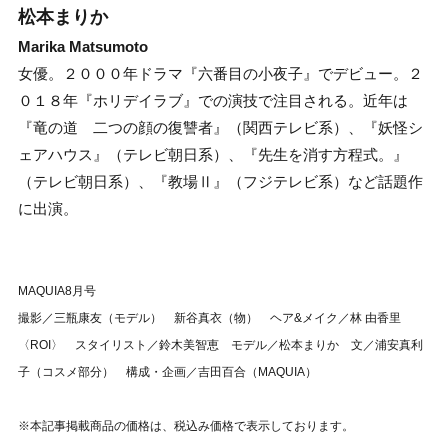
松本まりか
Marika Matsumoto
女優。２０００年ドラマ『六番目の小夜子』でデビュー。２
０１８年『ホリデイラブ』での演技で注目される。近年は
『竜の道 二つの顔の復讐者』（関西テレビ系）、『妖怪シ
ェアハウス』（テレビ朝日系）、『先生を消す方程式。』
（テレビ朝日系）、『教場Ⅱ』（フジテレビ系）など話題作
に出演。
MAQUIA8月号
撮影／三瓶康友（モデル） 新谷真衣（物） ヘア&メイク／林 由香里
〈ROI〉 スタイリスト／鈴木美智恵 モデル／松本まりか 文／浦安真利
子（コスメ部分） 構成・企画／吉田百合（MAQUIA）
※本記事掲載商品の価格は、税込み価格で表示しております。