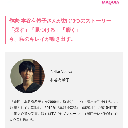
作家·本谷有希子さんが紡ぐ3つのストーリー
「探す」「見つける」「磨く」
今、私のキレイが動き出す。
Yukiko Motoya
本谷有希子
「劇団、本谷有希子」を2000年に旗揚げし、作・演出を手掛ける。小
説家としても活動し、2016年『異類婚姻譚』（講談社）で第154回芥
川龍之介賞を受賞。現在はTV『セブンルール』（関西テレビ放送）で
のMCも務める。