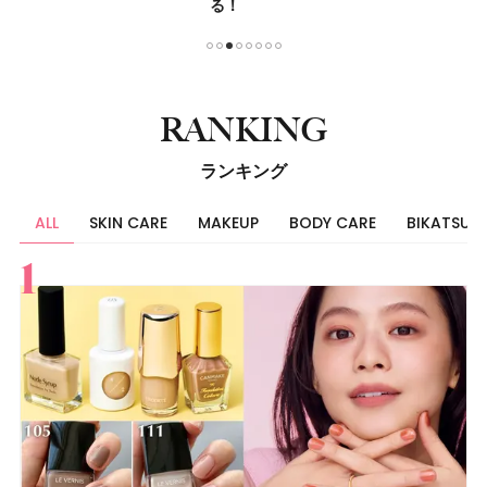
る！
1
2
3
4
5
6
7
8
RANKING
ランキング
ALL
SKIN CARE
MAKEUP
BODY CARE
BIKATSU
すべて
スキンケア
メイク
ボディケア
美活
ヘア
ライフスタイル
ビューティーズ