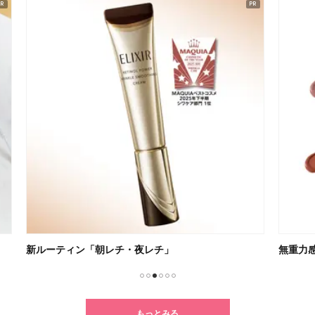
無重力感が癖になるSUQQU新リップ
毎日
1
2
3
4
5
6
もっとみる