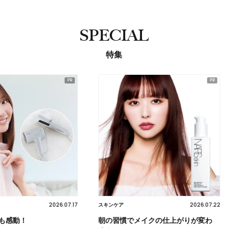
SPECIAL
特集
2026.07.17
2026.07.22
スキンケア
メイク
朝の習慣でメイクの仕上がりが変わ
乳液発想