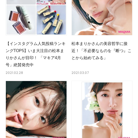
【インスタグラム人気投稿ランキ
松本まりかさんの美容哲学に接
ングTOP5】いま大注目の松本ま
近！「不必要なものを『断つ』こ
りかさんが目印！ 「マキア4月
とから始めてみる」
号」絶賛発売中
2021.02.28
2021.03.07