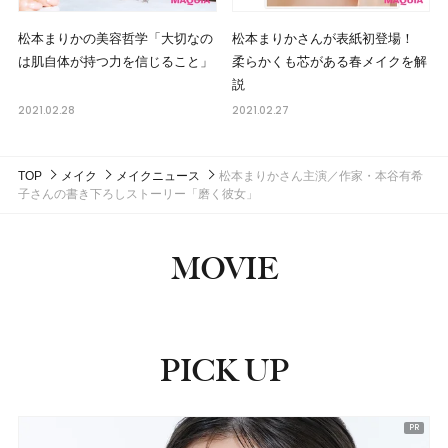
松本まりかの美容哲学「大切なの
松本まりかさんが表紙初登場！
は肌自体が持つ力を信じること」
柔らかくも芯がある春メイクを解
説
2021.02.28
2021.02.27
TOP
メイク
メイクニュース
松本まりかさん主演／作家・本谷有希
子さんの書き下ろしストーリー「磨く彼女」
MOVIE
PICK UP
ピックアップ