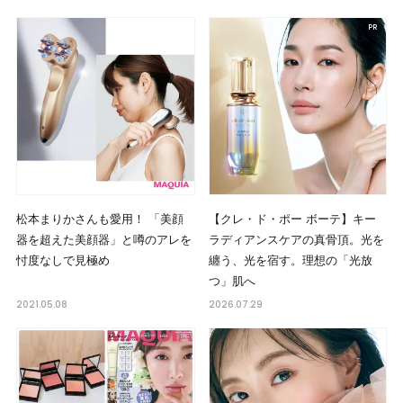
松本まりかさんも愛用！ 「美顔
【クレ・ド・ポー ボーテ】キー
器を超えた美顔器」と噂のアレを
ラディアンスケアの真骨頂。光を
忖度なしで見極め
纏う、光を宿す。理想の「光放
つ」肌へ
2021.05.08
2026.07.29