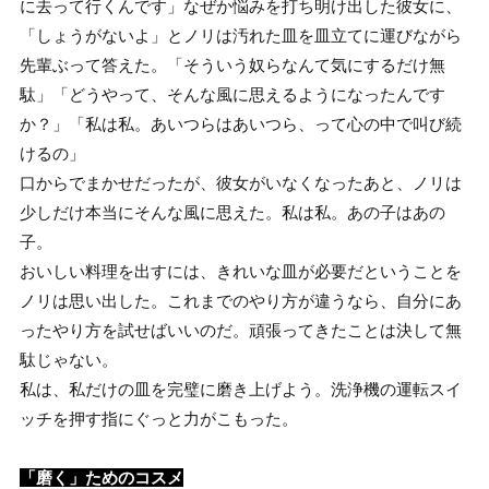
に去って行くんです」なぜか悩みを打ち明け出した彼女に、
「しょうがないよ」とノリは汚れた皿を皿立てに運びながら
先輩ぶって答えた。「そういう奴らなんて気にするだけ無
駄」「どうやって、そんな風に思えるようになったんです
か？」「私は私。あいつらはあいつら、って心の中で叫び続
けるの」
口からでまかせだったが、彼女がいなくなったあと、ノリは
少しだけ本当にそんな風に思えた。私は私。あの子はあの
子。
おいしい料理を出すには、きれいな皿が必要だということを
ノリは思い出した。これまでのやり方が違うなら、自分にあ
ったやり方を試せばいいのだ。頑張ってきたことは決して無
駄じゃない。
私は、私だけの皿を完璧に磨き上げよう。洗浄機の運転スイ
ッチを押す指にぐっと力がこもった。
「磨く」ためのコスメ