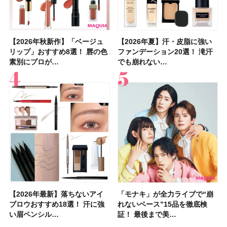
【2026年秋新作】「ベージュ
【2026年夏】汗に強い日焼け
【2026年秋新作】「ベージュ
【2026夏】「リップケア」ラ
【おすすめダイエットサプリ８
【2026年夏】おすすめの髪型
【読者プレゼント】羽の見えな
【スック2026新作】秋コレク
【2026年夏】汗・皮脂に強い
【クリスマスコフレ2026】ク
【2026年夏】汗・皮脂に強い
【デパコスのネイルオイル10
【40代以上の髪悩み おすすめ
【最新】髪のうねり・広がり・
【2026年8月の一粒万倍日】お
LUNASOLアイカラーレーショ
リップ」おすすめ8選！ 唇の色
止めのおすすめ13選！ 汗で塗
リップ」おすすめ8選！ 唇の色
ンキングTOP5！＜美容マニア
選】食べすぎた日をサポート！
36選！ショート・ボブ・ミディ
いハンディファン
ションを全品スウォッチ&イエ
ファンデーション20選！ 滝汗
リニークのホリデーコフレを一
ファンデーション20選！ 滝汗
選】プレゼントにおすすめ！ケ
アイテム15選】“白髪・薄毛・
くせ毛におすすめのシャンプー
すすめの開運コスメ＆美容アイ
ンN EX17Evening Muse …
素別にプロが…
膜が強化され…
素別にプロが…
集団・マキア…
選び方＆糖質・脂…
アム・ロング…
「baramood」を3名様…
ベブルベ分け！
でも崩れない…
挙紹介！ 人気…
でも崩れない…
ア効果、ビジュ、…
うねり”に最…
17選
テム10選！
【2026年最新】落ちないアイ
【2026夏】「ハリ・たるみケ
【2026年最新】落ちないアイ
【2026年】ボディ用日焼け止
【板野友美さんの美活】「最
【2026年夏】小顔に見えるボ
石井美保さん祝50歳！ アニバ
【全色レビュー】ケイト メロ
「モナキ」が全力ライブで“崩
【2026夏】「シワケア」ラン
「モナキ」が全力ライブで“崩
「ミス ディオール オードゥ パ
【石井美保さんのおすすめお菓
【2026年】最新トレンド「ボ
【無印良品】スキンケア×衣料
【キャンメイク】売切続出！先
ブロウおすすめ18選！ 汗に強
ア」ランキングTOP5！＜マキ
ブロウおすすめ18選！ 汗に強
めUVのおすすめ20選！ この夏
近、下の歯の矯正を再開したん
ブの髪型37選！ レイヤー・切
ーサリーイベントに込めた思
ウブラウンアイズ限定色追加！
れないベース”15品を徹底検
キングTOP5！＜マキアビュー
れないベース”15品を徹底検
ルファン」が新たな装いで登
子＆お茶10選】手土産にもぴっ
ブ」13種類を徹底解説！ 定番
素材の最強タッグで実現！ 着
行発売中の「クリアヴェールセ
い眉ペンシル…
アビューティ…
い眉ペンシル…
注目の人気…
です」オーラルケア…
りっぱなしな…
い、今夢中なボデ…
イエベ・ブルベ別…
証！ 最後まで美…
ティーズが投…
証！ 最後まで美…
場！ シルバー…
たり
＆人気の髪型…
るだけで保湿でき…
ッティングパウダ…