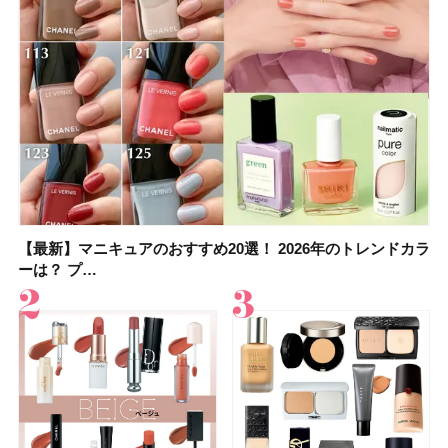
【最新】マニキュアのおすすめ20選！ 2026年のトレンドカラ
【石井美保さん】おすすめの「ブライトニング」11選！ スキ
【最新】マニキュアのおすすめ20選！ 2026年のトレンドカラ
【2026夏】「香水・フレグランス」ランキングTOP5！＜美
【5分で万能！ 夏レシピ】「万能ねぎ塩だれ」の作り方＆ア
【2026年夏】40代におすすめの髪型30選！ 若く見える・手
【鈴木えみさんの愛用品30選】コスメ・スキンケア・ヘアケ
【限定】&be「リップカラーデュオ 01 ピンクベージュ」レビ
ーは？ プ…
ンケアからサプ…
ーは？ プ…
容マニア・マ…
レンジレシピ2品
入れが楽な…
アetc.お気に…
ュー｜落ち…