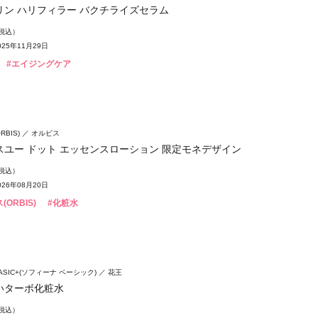
リン ハリフィラー バクチライズセラム
（税込）
25年11月29日
#エイジングケア
BIS)
オルビス
スユー ドット エッセンスローション 限定モネデザイン
（税込）
26年08月20日
(ORBIS)
#化粧水
 BASIC+(ソフィーナ ベーシック)
花王
いターボ化粧水
（税込）