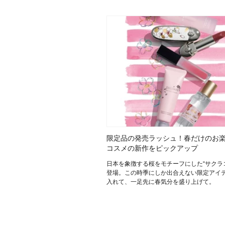
目的・用途
・
悩みなど
発売日
限定品の発売ラッシュ！春だけのお
コスメの新作をピックアップ
日本を象徴する桜をモチーフにした“サクラ
登場。この時季にしか出合えない限定アイ
入れて、一足先に春気分を盛り上げて。