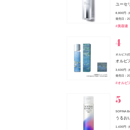
・ディオール
ユーセ
 リップスティック ケース
8,800円
発売日：20
#美容液
オルビス(OR
・ディオール
オルビ
3,630円
発売日：20
#オルビス
MS CHRISTIAN DIOR)
SOFINA
うるお
1,430円