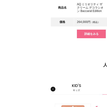
AQ ミリオリティ ザ
商品名
クリーム デコラシオ
ン Baccarat Edition
価格
264,000円
（税込）
詳細をみる
MEN'S
KID'S
メンズ
キッズ
スキンケア