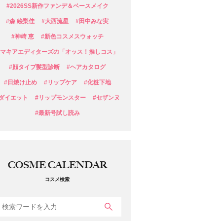
#2026SS新作ファンデ＆ベースメイク
#森 絵梨佳
#大西流星
#田中みな実
#神崎 恵
#新色コスメスウォッチ
#マキアエディターズの「オッス！推しコス」
#顔タイプ髪型診断
#ヘアカタログ
#日焼け止め
#リップケア
#化粧下地
#ダイエット
#リップモンスター
#セザンヌ
#最新号試し読み
COSME CALENDAR
コスメ検索
検索