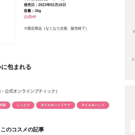
発売日：2023年02月16日
容量：30g
公式HP
条件から探す
※限定商品（なくなり次第、販売終了）
いに包まれる
店舗・公式オンラインブティック）
性肌
しっとり
ネイル＆ハンドケア
ネイル＆ハンド
円 〜
円
このコスメの記事