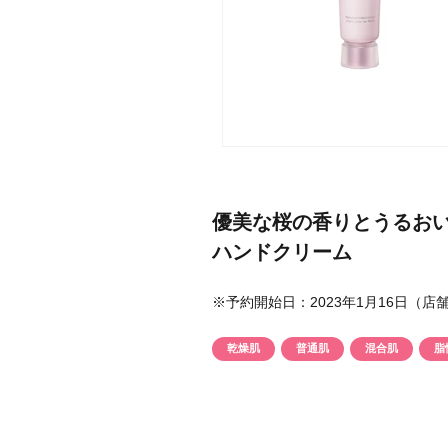
メーカー
ブランド
優美な桜の香りとうるお
ジャンル
ハンドクリーム
肌質
※予約開始日：2023年1月16日（
金額
乾燥肌
普通肌
混合肌
脂
アイテム