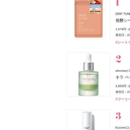
DRIP T
発酵シ
1,078円
発売日：20
#シート
whomee(
薬局
キラ ベ
3,850円
発売日：20
#フーミー
Eucerin