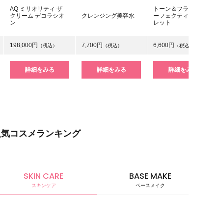
AQ ミリオリティ ザ
トーン＆フラット パ
クリーム デコラシオ
クレンジング美容水
ーフェクティング パ
ン
レット
198,000円
7,700円
6,600円
（税込）
（税込）
（税込）
詳細をみる
詳細をみる
詳細をみる
人気コスメランキング
SKIN CARE
BASE MAKE
スキンケア
ベースメイク
ベースメ