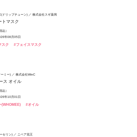
UNE(ドリップチューン)
株式会社スギ薬局
ートマスク
（税込）
26年08月05日
マスク
#フェイスマスク
フーミー)
株式会社WinC
ース オイル
（税込）
26年10月01日
(WHOMEE)
#オイル
(ユーセリン)
ニベア花王