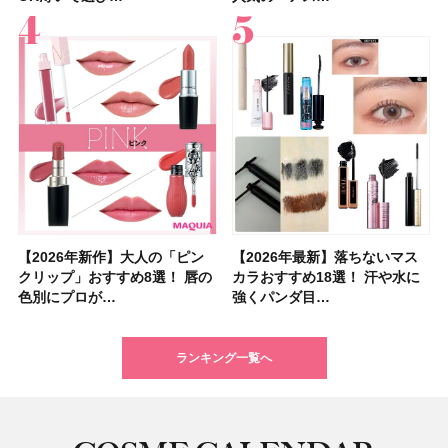
【2026年新作】大人の「ピン
【クリスマスコフレ2026】ク
【2026年最新】落ちないマス
【石井美保さん・50歳のボディ
【石井美保さんのおすすめお菓
【2026年夏】小顔に見えるボ
【ILLIT（アイリット）ライブ
【ルナソルアイシャドウ】アイ
【2026年最新】落ちないマス
【2026夏】「大人のニキビケ
シャネルの新作リップ「ルージ
【ニベア】美容液リップクリー
【40代以上におすすめのプロテ
【最新】髪のうねり・広がり・
【無印良品】スキンケア×衣料
ツヤ好きの人生チーク！エナモ
クリップ」おすすめ8選！ 唇の
リニークのホリデーコフレを一
カラおすすめ18選！ 汗や水に
ケア愛用品16選】首・手・バス
子＆お茶10選】手土産にもぴっ
ブの髪型37選！ レイヤー・切
レポ】TOYOTA ARENA
カラーレーションN新色・限定
カラおすすめ18選！ 汗や水に
ア」ランキングTOP5！＜マキ
ュ ココ イドゥラ グロス」全15
ム＆ボディスクラブが新登場！
イン10選】美と健康に不可欠な
くせ毛におすすめのシャンプー
素材の最強タッグで実現！ 着
ル メロウメルティングチーク
色別にプロが…
挙紹介！ 人気…
強くパンダ目…
トのパーツケ…
たり
りっぱなしな…
TOKY…
色をイエベ・ブ…
強くパンダ目…
アビューティ…
色スウォッ…
大人気の色付き…
タンパク質を…
17選
るだけで保湿でき…
限定〈102 ロ…
ランキング一覧へ