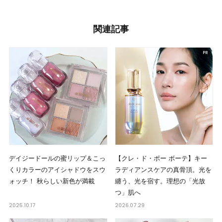
関連記事
デイジードールの蜜リップ＆こっ
【クレ・ド・ポー ボーテ】キー
くりカラーのアイシャドウをスウ
ラディアンスケアの真骨頂。光を
ォッチ！ 秋らしい新色が満載
纏う、光を宿す。理想の「光放
つ」肌へ
2025.10.17
2026.07.29