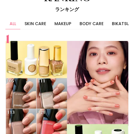
ランキング
ALL
SKIN CARE
MAKEUP
BODY CARE
BIKATSU
すべて
スキンケア
メイク
ボディケア
美活
ヘア
ライフスタイル
ビューティーズ