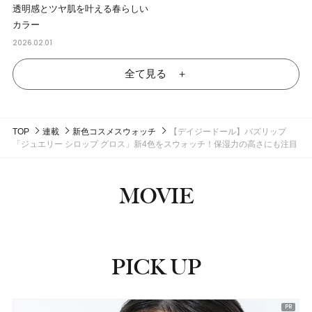
透明感とツヤ肌を叶える春らしい
カラー
2026.02.01
全て見る ＋
TOP
連載
新色コスメスウォッチ
【デイジードール】バズリップ
「ジュエリー シロップ グロス」新4色をスウォッチ！保湿力の高さにも注目
MOVIE
PICK UP
ピックアップ