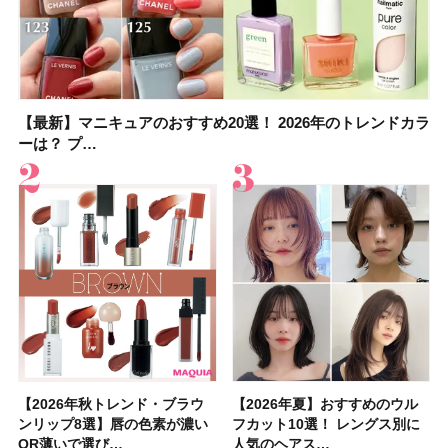
【最新】マニキュアのおすすめ20選！ 2026年のトレンドカラ
大野真理子さんのリピ買い「ブライトニング」14選！ 透明肌
【最新】マニキュアのおすすめ20選！ 2026年のトレンドカラ
【2026夏】「香水・フレグランス」ランキングTOP5！＜美
【板野友美さんの美活】「実はうねりやすいクセ毛なんで
【2026年夏】40代におすすめの髪型30選！ 若く見える・手
【フォロー＆いいねで当たる】中国割烹旅館 掬水亭の宿泊券
【セザンヌ】「ブライトカラーシーラー」新色グリーンが8/7
ーは？ プ…
の秘訣を公開
ーは？ プ…
容マニア・マ…
す」美しいロングヘア…
入れが楽な…
を1組2名様にプ…
に発売｜既存色…
【2026年秋トレンド・ブラウ
【石井美保さん】おすすめの
【2026年秋トレンド・ブラウ
【2026年】ボディ用日焼け止
【簡単・夏バテ防止レシピ12
【2026年夏】おすすめのウル
【鈴木えみさんの愛用品30選】
【セザンヌ】8/7新色追加！
【2026年夏】おすすめのウル
【上田竜也さんのマイベストコ
【2026年新作】大人の「ピン
【クリスマスコフレ2026】
【美容系・伊能忠敬界隈】上西
【2026年夏】おすすめの髪型
【橋本環奈さんの美容Q&A】
【スック2026新作】秋コレク
ンリップ8選】唇の色素が濃い
「ブライトニング」11選！ ス
ンリップ8選】唇の色素が濃い
めUVのおすすめ20選！ この夏
選】食欲がない日にもおすす
フカット10選！ レングス別に
コスメ・スキンケア・ヘアケア
「ウォータリーティントリップ
フカット10選！ レングス別に
スメ５選】大人になって開眼し
クリップ」おすすめ8選！ 唇の
HACCIのホリデーギフトが豪華
星来さんは5年間1日1万歩を継
36選！ショート・ボブ・ミディ
顔用コスメで全身ケア！「お尻
ションを全品スウォッチ&イエ
OR薄いで選び…
キンケアからサプ…
OR薄いで選び…
注目の人気…
め！ さっぱりご飯…
人気のヘアス…
etc.お気に…
」10モモピュ…
人気のヘアス…
たからこそ愛が深…
色別にプロが…
すぎると話題…
続！ 歩くとき…
アム・ロング…
や脚も喜んでくれ…
ベブルベ分け！