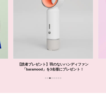
【読者プレゼント】羽のないハンディファン
「baramood」を3名様にプレゼント！
1
2
3
4
5
6
7
8