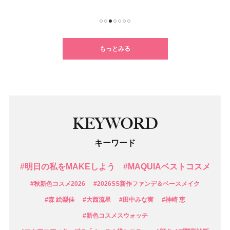
1
2
3
4
5
6
7
もっとみる
KEYWORD
キーワード
#明日の私をMAKEしよう
#MAQUIAベストコスメ
#秋新色コスメ2026
#2026SS新作ファンデ＆ベースメイク
#森 絵梨佳
#大西流星
#田中みな実
#神崎 恵
#新色コスメスウォッチ