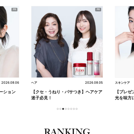
2026.08.06
2026.08.05
ヘア
スキンケア
ーション
【クセ・うねり・パサつき】ヘアケア
【プレゼ
迷子必見！
光を味方
1
2
3
4
5
6
7
8
RANKING