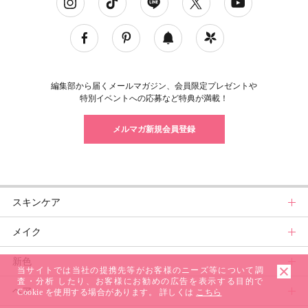
編集部から届くメールマガジン、会員限定プレゼントや
特別イベントへの応募など特典が満載！
メルマガ新規会員登録
スキンケア
メイク
スキンケアトップ
新色
ニュース
メイクトップ
当サイトでは当社の提携先等がお客様のニーズ等について調
査・分析 したり、お客様にお勧めの広告を表示する目的で
ヘア
スキンケアまとめ
ニュース
新色トップ
Cookie を使用する場合があります。 詳しくは
こちら