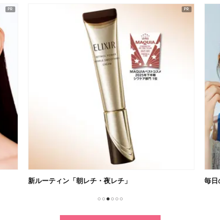
新ルーティン「朝レチ・夜レチ」
毎日
1
2
3
4
5
6