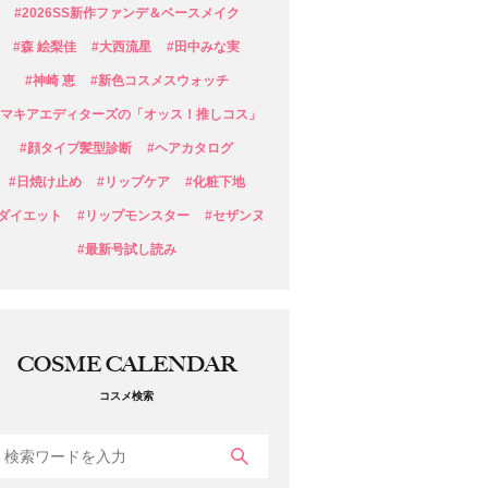
#2026SS新作ファンデ＆ベースメイク
#森 絵梨佳
#大西流星
#田中みな実
#神崎 恵
#新色コスメスウォッチ
#マキアエディターズの「オッス！推しコス」
#顔タイプ髪型診断
#ヘアカタログ
#日焼け止め
#リップケア
#化粧下地
#ダイエット
#リップモンスター
#セザンヌ
#最新号試し読み
COSME CALENDAR
コスメ検索
検索