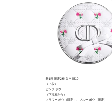
新1種 限定2種 各￥4510
（上段）
ピンク ボウ
（下段左から）
フラワー ボウ（限定）、ブルー ボウ（限定）