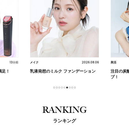
13分前
2026.08.06
メイク
美活
満足！
乳液発想のミルク ファンデーション
注目の炭
プ！
1
2
3
4
5
6
7
8
9
RANKING
ランキング