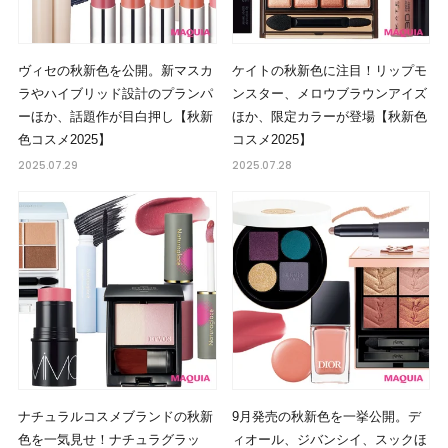
ヴィセの秋新色を公開。新マスカ
ケイトの秋新色に注目！リップモ
ラやハイブリッド設計のプランパ
ンスター、メロウブラウンアイズ
ーほか、話題作が目白押し【秋新
ほか、限定カラーが登場【秋新色
色コスメ2025】
コスメ2025】
2025.07.29
2025.07.28
ナチュラルコスメブランドの秋新
9月発売の秋新色を一挙公開。デ
色を一気見せ！ナチュラグラッ
ィオール、ジバンシイ、スックほ