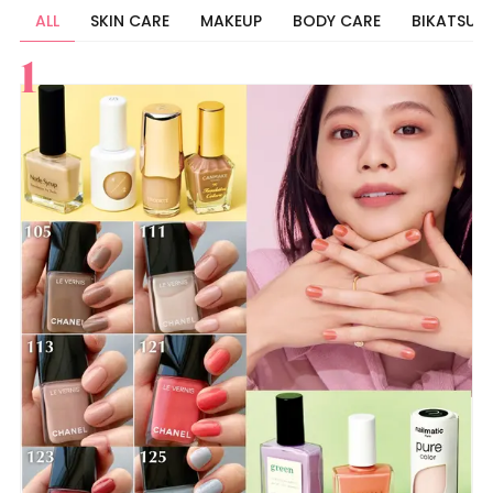
ALL
SKIN CARE
MAKEUP
BODY CARE
BIKATSU
すべて
スキンケア
メイク
ボディケア
美活
ヘア
ライフスタイル
ビューティーズ