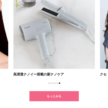
高浸透ナノイー搭載の新ナノケア
クセ
1
2
3
4
5
6
もっとみる