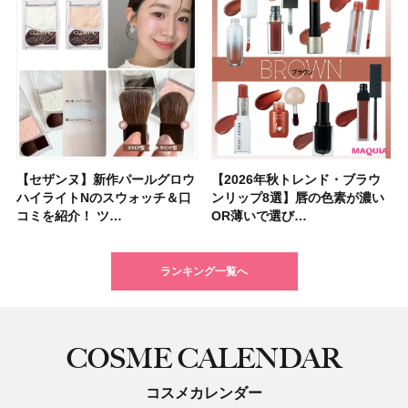
【セザンヌ】新作パールグロウ
【クリスマスコフレ2026】ク
【2026年秋トレンド・ブラウ
【クリスマスコフレ2026】ハ
【石井美保さんのおすすめお菓
【最新】髪のうねり・広がり・
【読者プレゼント】羽の見えな
【セザンヌ】「ブライトカラー
【2026年秋トレンド・ブラウ
【クリスマスコフレ2026】ポ
【2026年最新】落ちないアイ
【ニベア】美容液リップクリー
【美容系・伊能忠敬界隈】上西
【2026年夏】小顔に見えるボ
【2026年8月の一粒万倍日】お
【ルナソルアイシャドウ】アイ
ハイライトNのスウォッチ＆口
リニークのホリデーコフレを一
ンリップ8選】唇の色素が濃い
ウス オブ ローゼは今年もムー
子＆お茶10選】手土産にもぴっ
くせ毛におすすめのシャンプー
いハンディファン
シーラー」新色グリーンが8/7
ンリップ8選】唇の色素が濃い
ーラ「B.A」から、冬の特別コ
ブロウおすすめ18選！ 汗に強
ム＆ボディスクラブが新登場！
星来さんは5年間1日1万歩を継
ブの髪型37選！ レイヤー・切
すすめの開運コスメ＆美容アイ
カラーレーションN新色・限定
コミを紹介！ ツ…
挙紹介！ 人気…
OR薄いで選び…
ミンとの限定…
たり
17選
「baramood」を3名様…
に発売｜既存色…
OR薄いで選び…
フレ2種が登…
い眉ペンシル…
大人気の色付き…
続！ 歩くとき…
りっぱなしな…
テム10選！
色をイエベ・ブ…
ランキング一覧へ
COSME CALENDAR
コスメカレンダー