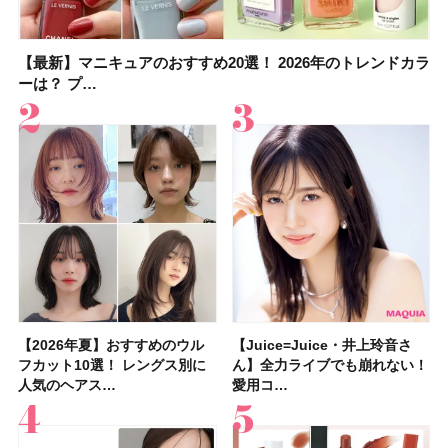
【最新】マニキュアのおすすめ20選！ 2026年のトレンドカラ
大野真理子さんのリピ買い「ブライトニング」14選！ 透明肌
【最新】マニキュアのおすすめ20選！ 2026年のトレンドカラ
【2026夏】「香水・フレグランス」ランキングTOP5！＜美
【おすすめダイエットサプリ８選】食べすぎた日をサポー
【2026年夏】おすすめのウルフカット10選！ レングス別に人
【橋本環奈さんの美容Q&A】顔用コスメで全身ケア！「お尻
【セザンヌ新色】ブライトカラーシーラーを全色レビュー！
ーは？ プ…
の秘訣を公開
ーは？ プ…
容マニア・マ…
ト！選び方＆糖質・脂…
気のヘアス…
や脚も喜んでくれ…
色補正効果をビフォ…
【2026年夏】おすすめのウル
【石井美保さん】おすすめの
【Juice=Juice・井上玲音さ
【2026年】ボディ用日焼け止
【板野友美さんの美活】「実は
【2026年夏】40代におすすめ
【フォロー＆いいねで当たる】
【新色追加】セザンヌ「ウォー
【Juice=Juice・井上玲音さ
【2026夏】「大人のニキビケ
【セザンヌ】新作パールグロウ
【クリスマスコフレ2026】
【美容系・伊能忠敬界隈】目指
【2026年夏】おすすめの髪型
【鈴木えみさんの愛用品30選】
【セザンヌ】8/7新色追加！
フカット10選！ レングス別に
「ブライトニング」11選！ ス
ん】全力ライブでも崩れない！
めUVのおすすめ20選！ この夏
うねりやすいクセ毛なんです」
の髪型30選！ 若く見える・手
中国割烹旅館 掬水亭の宿泊券
タリーティントリップ」全色レ
ん】全力ライブでも崩れない！
ア」ランキングTOP5！＜マキ
ハイライトNのスウォッチ＆口
HACCIのホリデーギフトが豪華
すは日本縦断！ 山之内すずさ
36選！ショート・ボブ・ミディ
コスメ・スキンケア・ヘアケア
「ウォータリーティントリップ
人気のヘアス…
キンケアからサプ…
愛用コ…
注目の人気…
美しいロングヘア…
入れが楽な…
を1組2名様にプ…
ビュー｜イエベ・…
愛用コ…
アビューティ…
コミを紹介！ ツ…
すぎると話題…
んが100km歩…
アム・ロング…
etc.お気に…
」10モモピュ…