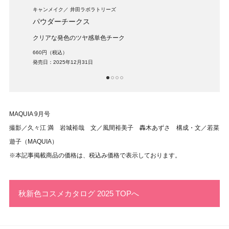
キャンメイク
井田ラボラトリーズ
キャン
パウダーチークス
カラ
クリアな発色のツヤ感単色チーク
カラ
660円（税込）
396円
発売日：2025年12月31日
発売日：
1
2
3
4
MAQUIA 9月号
撮影／久々江 満 岩城裕哉 文／風間裕美子 轟木あずさ 構成・文／若菜
遊子（MAQUIA）
※本記事掲載商品の価格は、税込み価格で表示しております。
秋新色コスメカタログ 2025 TOPへ