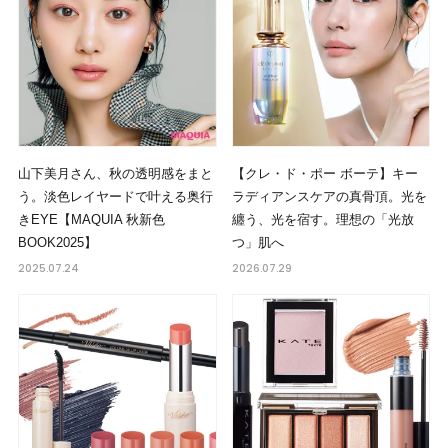
山下美月さん、秋の透明感をまと
【クレ・ド・ポー ボーテ】キー
う。淡色レイヤードで叶える奥行
ラディアンスケアの真骨頂。光を
きEYE【MAQUIA 秋新色
纏う、光を宿す。理想の「光放
BOOK2025】
つ」肌へ
2025.07.24
2026.07.29