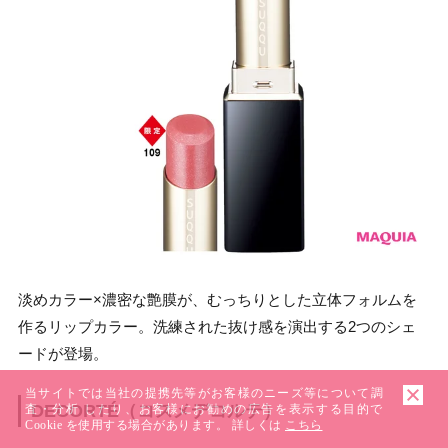
淡めカラー×濃密な艶膜が、むっちりとした立体フォルムを
作るリップカラー。洗練された抜け感を演出する2つのシェ
ードが登場。
当サイトでは当社の提携先等がお客様のニーズ等について調
DECORTÉ（コスメデコルテ）
査・分析 したり、お客様にお勧めの広告を表示する目的で
Cookie を使用する場合があります。 詳しくは
こちら