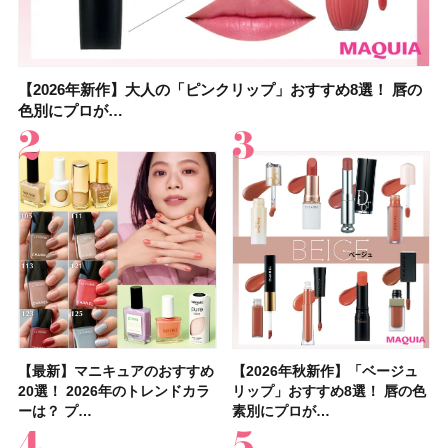
【2026年新作】大人の「ピンクリップ」おすすめ8選！ 唇の
【上田竜也さんのマイベストコスメ５選】大人になって開眼
【2026年新作】大人の「ピンクリップ」おすすめ8選！ 唇の
【2026夏】「香水・フレグランス」ランキングTOP5！＜美
【2026夏】「歯磨き粉・オーラルケア」ランキングTOP5！
【2026年夏】40代におすすめの髪型30選！ 若く見える・手
【鈴木えみさんの愛用品30選】コスメ・スキンケア・ヘアケ
【キャンメイク】売切続出！先行発売中の「クリアヴェール
色別にプロが…
したからこそ愛が深…
色別にプロが…
容マニア・マ…
＜美容マニア…
入れが楽な…
アetc.お気に…
セッティングパウダ…
【最新】マニキュアのおすすめ
【2026年夏】汗に強い日焼け
【最新】マニキュアのおすすめ
【デパコスのネイルオイル10
【石井美保さんのおすすめお菓
【2026年夏】おすすめの髪型
【読者プレゼント】羽の見えな
【セザンヌ】8/7新色追加！
【2026年秋新作】「ベージュ
【石井美保さん】おすすめの
【2026年秋新作】「ベージュ
【2026年】ボディ用日焼け止
【板野友美さんの美活】「最
【2026年夏】小顔に見えるボ
【2026年8月の一粒万倍日】お
【限定】&be「リップカラーデ
20選！ 2026年のトレンドカラ
止めのおすすめ13選！ 汗で塗
20選！ 2026年のトレンドカラ
選】プレゼントにおすすめ！ケ
子＆お茶10選】手土産にもぴっ
36選！ショート・ボブ・ミディ
いハンディファン
「ウォータリーティントリップ
リップ」おすすめ8選！ 唇の色
「ブライトニング」11選！ ス
リップ」おすすめ8選！ 唇の色
めUVのおすすめ20選！ この夏
近、下の歯の矯正を再開したん
ブの髪型37選！ レイヤー・切
すすめの開運コスメ＆美容アイ
ュオ 01 ピンクベージュ」レビ
ーは？ プ…
膜が強化され…
ーは？ プ…
ア効果、ビジュ、…
たり
アム・ロング…
「baramood」を3名様…
」10モモピュ…
素別にプロが…
キンケアからサプ…
素別にプロが…
注目の人気…
です」オーラルケア…
りっぱなしな…
テム10選！
ュー｜落ち…