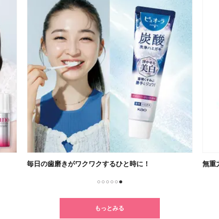
無重力感が癖になるSUQQU新リップ
新ル
1
2
3
4
5
6
もっとみる