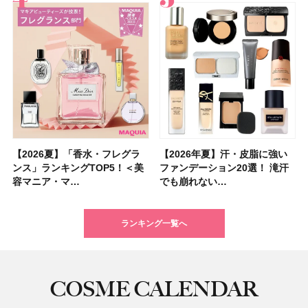
【2026夏】「香水・フレグラ
【クリスマスコフレ2026】ク
【2026年夏】汗・皮脂に強い
【2026夏】「リップケア」ラ
【2026夏】「インナーケア・
【最新】髪のうねり・広がり・
【フォロー＆いいねで当たる】
【全色レビュー】ケイト メロ
【2026年夏】汗・皮脂に強い
【コスメデコルテ】ブランド最
【崩れないフェイスパウダーの
【クリスマスコフレ2026】
【おすすめダイエットサプリ８
【2026年】最新トレンド「ボ
【無印良品】スキンケア×衣料
【スック2026新作】秋コレク
ンス」ランキングTOP5！＜美
リニークのホリデーコフレを一
ファンデーション20選！ 滝汗
ンキングTOP5！＜美容マニア
サプリ」ランキングTOP5！＜
くせ毛におすすめのシャンプー
中国割烹旅館 掬水亭の宿泊券
ウブラウンアイズ限定色追加！
ファンデーション20選！ 滝汗
高峰ラインから新作エイジング
塗り方】ブラシ？パフ？ 肌質
BAUM（バウム）が誘う静寂の
選】食べすぎた日をサポート！
ブ」13種類を徹底解説！ 定番
素材の最強タッグで実現！ 着
ションを全品スウォッチ&イエ
容マニア・マ…
挙紹介！ 人気…
でも崩れない…
集団・マキア…
美容マニア集…
17選
を1組2名様にプ…
イエベ・ブルベ別…
でも崩れない…
ケアクリーム「A…
別メイクHOW …
香りの世界へ。…
選び方＆糖質・脂…
＆人気の髪型…
るだけで保湿でき…
ベブルベ分け！
ランキング一覧へ
COSME CALENDAR