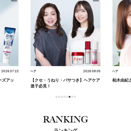
2026.08.05
2026.07.17
ヘア
スキンケア
】ヘアケア
柏木由紀さんも感動！
毎日の光
のままに
1
2
3
4
5
6
7
8
RANKING
ランキング