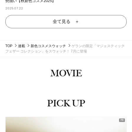
勢揃い【秋新色コスメ2025】
2025.07.22
全て見る ＋
TOP
連載
新色コスメスウォッチ
ゲランの限定「マジェスティック
フェザー コレクション」をスウォッチ！ 7月に登場
MOVIE
PICK UP
ピックアップ