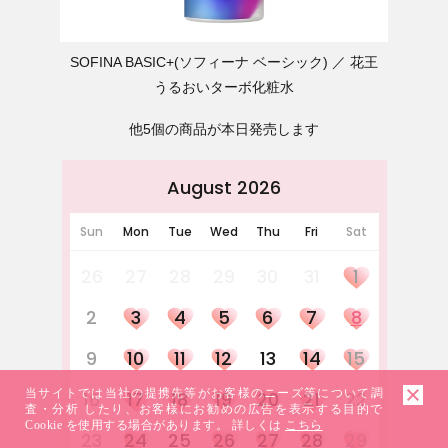
SOFINA BASIC+(ソフィーナ ベーシック)
花王
うるおいターボ化粧水
他5個の商品が本日発売します
August 2026
Sun
Mon
Tue
Wed
Thu
Fri
Sat
26
27
28
29
30
31
1
2
3
4
5
6
7
8
9
10
11
12
13
14
15
当サイトでは当社の提携先等がお客様のニーズ等について調
16
17
18
19
20
21
22
査・分析 したり、お客様にお勧めの広告を表示する目的で
Cookie を使用する場合があります。 詳しくは
こちら
23
24
25
26
27
28
29