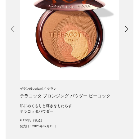
ゲラン(Guerlain)
ゲラン
ゲラン(G
ト
テラコッタ ブロンジング パウダー ピーコック
メテ
肌にぬくもりと輝きをもたらす
5種
テラコッタパウダー
10,3
9,130円（税込）
発売日：
発売日：2025年07月15日