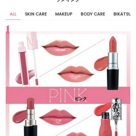
ALL
SKIN CARE
MAKEUP
BODY CARE
BIKATSU
すべて
スキンケア
メイク
ボディケア
美活
ヘア
ライフスタイル
ビューティーズ