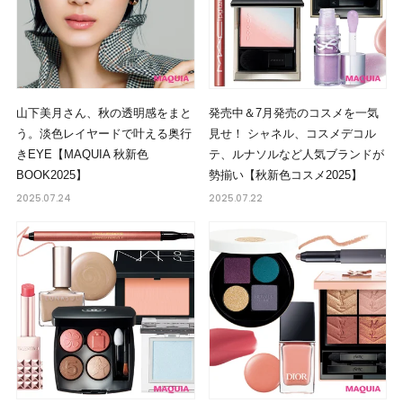
山下美月さん、秋の透明感をまと
発売中＆7月発売のコスメを一気
う。淡色レイヤードで叶える奥行
見せ！ シャネル、コスメデコル
きEYE【MAQUIA 秋新色
テ、ルナソルなど人気ブランドが
BOOK2025】
勢揃い【秋新色コスメ2025】
2025.07.24
2025.07.22