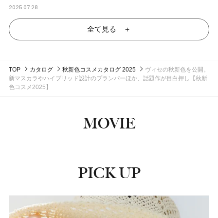
2025.07.28
全て見る ＋
TOP
カタログ
秋新色コスメカタログ 2025
ヴィセの秋新色を公開。
新マスカラやハイブリッド設計のプランパーほか、話題作が目白押し【秋新
色コスメ2025】
MOVIE
PICK UP
ピックアップ