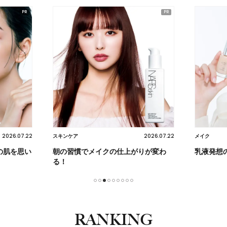
2026.07.22
2026.07.22
スキンケア
メイク
の肌を思い
朝の習慣でメイクの仕上がりが変わ
乳液発想
る！
1
2
3
4
5
6
7
8
9
RANKING