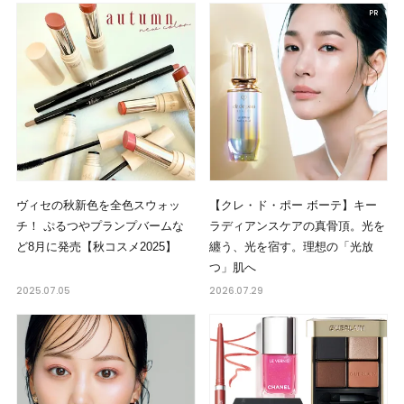
ヴィセの秋新色を全色スウォッ
【クレ・ド・ポー ボーテ】キー
チ！ ぷるつやプランプバームな
ラディアンスケアの真骨頂。光を
ど8月に発売【秋コスメ2025】
纏う、光を宿す。理想の「光放
つ」肌へ
2025.07.05
2026.07.29