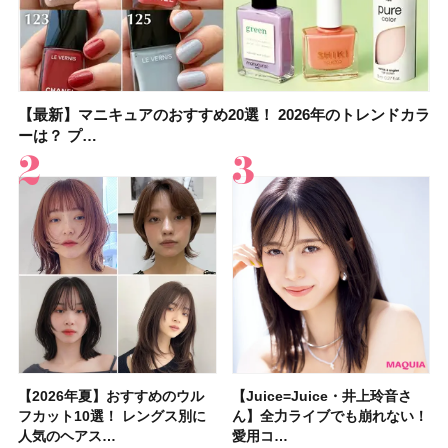
【最新】マニキュアのおすすめ20選！ 2026年のトレンドカラ
大野真理子さんのリピ買い「ブライトニング」14選！ 透明肌
【最新】マニキュアのおすすめ20選！ 2026年のトレンドカラ
【2026夏】「香水・フレグランス」ランキングTOP5！＜美
【おすすめダイエットサプリ８選】食べすぎた日をサポー
【2026年夏】おすすめのウルフカット10選！ レングス別に人
【橋本環奈さんの美容Q&A】顔用コスメで全身ケア！「お尻
【セザンヌ新色】ブライトカラーシーラーを全色レビュー！
ーは？ プ…
の秘訣を公開
ーは？ プ…
容マニア・マ…
ト！選び方＆糖質・脂…
気のヘアス…
や脚も喜んでくれ…
色補正効果をビフォ…
【2026年夏】おすすめのウル
【石井美保さん】おすすめの
【Juice=Juice・井上玲音さ
【2026年】ボディ用日焼け止
【板野友美さんの美活】「実は
【2026年夏】40代におすすめ
【フォロー＆いいねで当たる】
【新色追加】セザンヌ「ウォー
【Juice=Juice・井上玲音さ
【2026夏】「大人のニキビケ
【セザンヌ】新作パールグロウ
【クリスマスコフレ2026】
【美容系・伊能忠敬界隈】目指
【2026年夏】おすすめの髪型
【鈴木えみさんの愛用品30選】
【セザンヌ】8/7新色追加！
フカット10選！ レングス別に
「ブライトニング」11選！ ス
ん】全力ライブでも崩れない！
めUVのおすすめ20選！ この夏
うねりやすいクセ毛なんです」
の髪型30選！ 若く見える・手
中国割烹旅館 掬水亭の宿泊券
タリーティントリップ」全色レ
ん】全力ライブでも崩れない！
ア」ランキングTOP5！＜マキ
ハイライトNのスウォッチ＆口
HACCIのホリデーギフトが豪華
すは日本縦断！ 山之内すずさ
36選！ショート・ボブ・ミディ
コスメ・スキンケア・ヘアケア
「ウォータリーティントリップ
人気のヘアス…
キンケアからサプ…
愛用コ…
注目の人気…
美しいロングヘア…
入れが楽な…
を1組2名様にプ…
ビュー｜イエベ・…
愛用コ…
アビューティ…
コミを紹介！ ツ…
すぎると話題…
んが100km歩…
アム・ロング…
etc.お気に…
」10モモピュ…