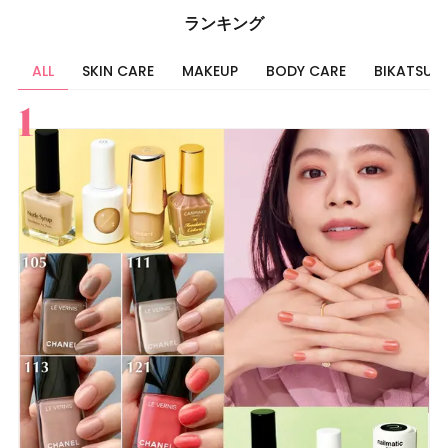
ランキング
ALL
SKIN CARE
MAKEUP
BODY CARE
BIKATSU
すべて
スキンケア
メイク
ボディケア
美活
ヘア
ライフスタイル
ビューティーズ