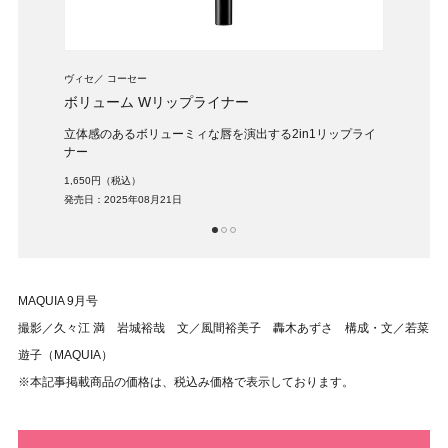
ヴィセ
コーセー
ヴィセ
ボリューム Wリップライナー
ディ
導く、
立体感のあるボリューミィな唇を演出する2in1リップライ
自然
ナー
ニュ
1,650円（税込）
1,54
発売日：2025年08月21日
発売日：
1
2
3
MAQUIA 9月号
撮影／久々江 満 岩城裕哉 文／風間裕美子 轟木あずさ 構成・文／若菜
遊子（MAQUIA）
※本記事掲載商品の価格は、税込み価格で表示しております。