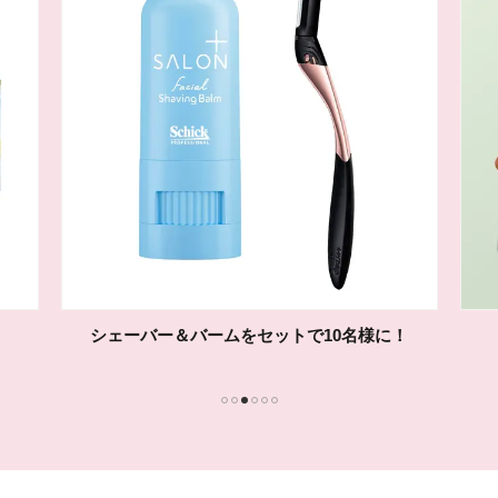
シェーバー＆バームをセットで10名様に！
1
2
3
4
5
6