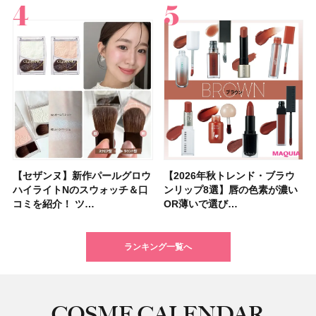
【セザンヌ】新作パールグロウ
【クリスマスコフレ2026】ク
【2026年秋トレンド・ブラウ
【クリスマスコフレ2026】ハ
【石井美保さんのおすすめお菓
【最新】髪のうねり・広がり・
【読者プレゼント】羽の見えな
【セザンヌ】「ブライトカラー
【2026年秋トレンド・ブラウ
【クリスマスコフレ2026】ポ
【2026年最新】落ちないアイ
【ニベア】美容液リップクリー
【美容系・伊能忠敬界隈】上西
【2026年夏】小顔に見えるボ
【2026年8月の一粒万倍日】お
【ルナソルアイシャドウ】アイ
ハイライトNのスウォッチ＆口
リニークのホリデーコフレを一
ンリップ8選】唇の色素が濃い
ウス オブ ローゼは今年もムー
子＆お茶10選】手土産にもぴっ
くせ毛におすすめのシャンプー
いハンディファン
シーラー」新色グリーンが8/7
ンリップ8選】唇の色素が濃い
ーラ「B.A」から、冬の特別コ
ブロウおすすめ18選！ 汗に強
ム＆ボディスクラブが新登場！
星来さんは5年間1日1万歩を継
ブの髪型37選！ レイヤー・切
すすめの開運コスメ＆美容アイ
カラーレーションN新色・限定
コミを紹介！ ツ…
挙紹介！ 人気…
OR薄いで選び…
ミンとの限定…
たり
17選
「baramood」を3名様…
に発売｜既存色…
OR薄いで選び…
フレ2種が登…
い眉ペンシル…
大人気の色付き…
続！ 歩くとき…
りっぱなしな…
テム10選！
色をイエベ・ブ…
ランキング一覧へ
COSME CALENDAR