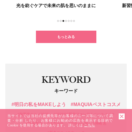
光を紡ぐケアで未来の肌を思いのままに
新習
1
2
3
4
5
6
7
もっとみる
KEYWORD
キーワード
#明日の私をMAKEしよう
#MAQUIAベストコスメ
#秋新色コスメ2026
#2026SS新作ファンデ＆ベースメイク
当サイトでは当社の提携先等がお客様のニーズ等について調
査・分析 したり、お客様にお勧めの広告を表示する目的で
#森 絵梨佳
#大西流星
#田中みな実
#神崎 恵
Cookie を使用する場合があります。 詳しくは
こちら