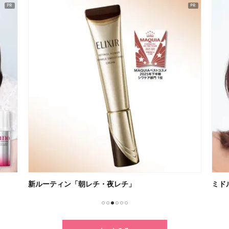
新ルーティン「朝レチ・夜レチ」
ミド
1
2
3
4
5
6