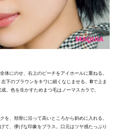
全体にのせ、右上のピーチをアイホールに重ねる。
、左下のブラウンをキワに細くなじませる。
B
で上ま
完成。色を生かすためまつ毛はノーマスカラで。
クを、頬骨に沿って高いところから斜めに入れる。
げて、儚げな印象をプラス。口元はツヤ感たっぷり