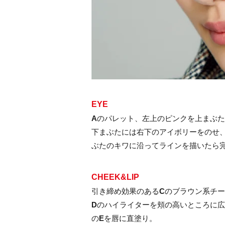
EYE
A
のパレット、左上のピンクを上まぶた
下まぶたには右下のアイボリーをのせ
ぶたのキワに沿ってラインを描いたら
CHEEK&LIP
引き締め効果のある
C
のブラウン系チー
D
のハイライターを頬の高いところに広
の
E
を唇に直塗り。