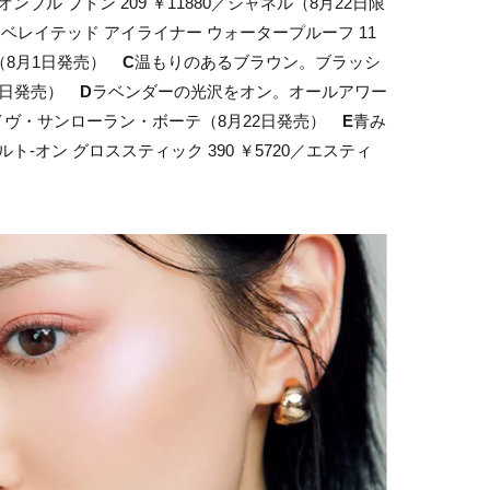
ブル ブトン 209 ￥11880／シャネル（8月22日限
リベレイテッド アイライナー ウォータープルーフ 11
（8月1日発売）
C
温もりのあるブラウン。ブラッシ
8月8日発売）
D
ラベンダーの光沢をオン。オールアワー
0／イヴ・サンローラン・ボーテ（8月22日発売）
E
青み
-オン グロススティック 390 ￥5720／エスティ