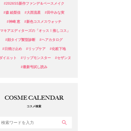
#2026SS新作ファンデ＆ベースメイク
#森 絵梨佳
#大西流星
#田中みな実
#神崎 恵
#新色コスメスウォッチ
#マキアエディターズの「オッス！推しコス」
#顔タイプ髪型診断
#ヘアカタログ
#日焼け止め
#リップケア
#化粧下地
#ダイエット
#リップモンスター
#セザンヌ
#最新号試し読み
COSME CALENDAR
コスメ検索
検索