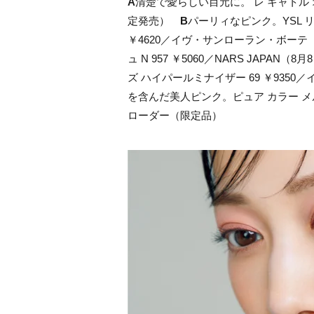
A
清楚で愛らしい目元に。 レ キャトル オン
定発売）
B
パーリィなピンク。YSL 
￥4620／イヴ・サンローラン・ボーテ
ュ N 957 ￥5060／NARS JAPAN（
ズ ハイパールミナイザー 69 ￥935
を含んだ美人ピンク。ピュア カラー メルト
ローダー（限定品）