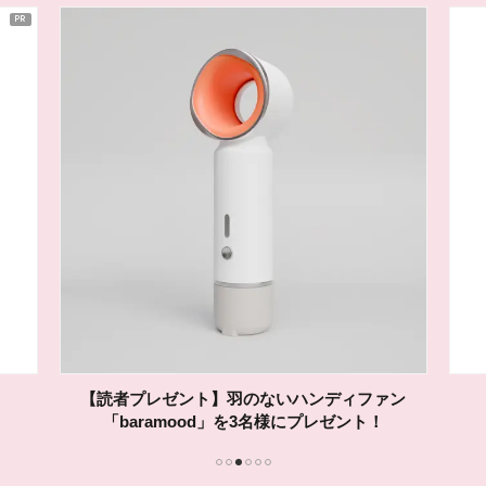
【読者プレゼント】羽のないハンディファン
「baramood」を3名様にプレゼント！
1
2
3
4
5
6