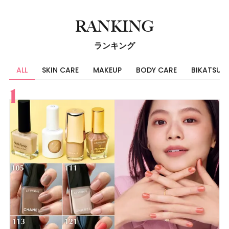
RANKING
ランキング
ALL
SKIN CARE
MAKEUP
BODY CARE
BIKATSU
すべて
スキンケア
メイク
ボディケア
美活
ヘア
ライフスタイル
ビューティーズ