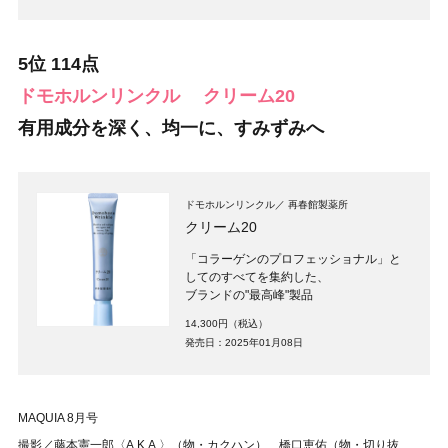
5位 114点
ドモホルンリンクル
クリーム20
有用成分を深く、均一に、すみずみへ
ドモホルンリンクル
再春館製薬所
クリーム20
「コラーゲンのプロフェッショナル」と
してのすべてを集約した、
ブランドの"最高峰"製品
14,300円（税込）
発売日：2025年01月08日
MAQUIA 8月号
撮影／藤本憲一郎〈A.K.A.〉（物・カクハン） 橋口恵佑（物・切り抜