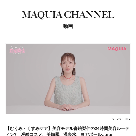
MAQUIA CHANNEL
動画
2026.08.07
【むくみ・くすみケア】美容モデル森絵梨佳の24時間美容ルーテ
ィン? 炭酸コスメ、美顔器、温泉水、ヨガポール…etc