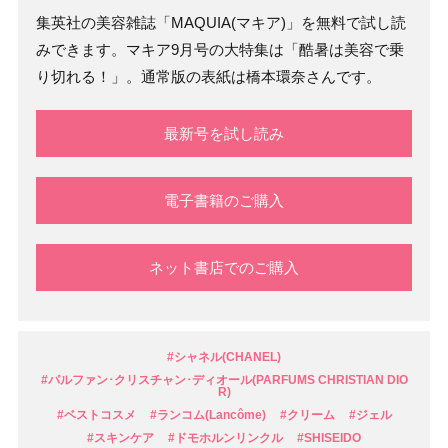
集英社の美容雑誌「MAQUIA(マキア)」を無料で試し読
みできます。マキア9月号の大特集は「酷暑は美容で乗
り切れる！」。通常版の表紙は橋本環奈さんです。
最新号を試し読み
電子書籍のご購入
ネット書店でのご購入
#シャネル(CHANEL)
#パルファン･クリスチャン･ディオール(PARFUMS CHRISTIAN DIO
R)
#ベストコスメ
#ランコム(Lancôme)
#クリーム
#ジェル
#スキンケア
#ドモホルンリンクル
#SHISEIDO