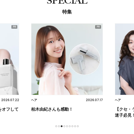
SPECIAL
特集
2026.07.22
2026.07.17
ヘア
ヘア
をオフして
柏木由紀さんも感動！
【クセ・
迷子必見
1
2
3
4
5
6
7
8
9