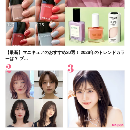
【最新】マニキュアのおすすめ20選！ 2026年のトレンドカラ
大野真理子さんのリピ買い「ブライトニング」14選！ 透明肌
【最新】マニキュアのおすすめ20選！ 2026年のトレンドカラ
【2026夏】「香水・フレグランス」ランキングTOP5！＜美
【おすすめダイエットサプリ８選】食べすぎた日をサポー
【2026年夏】おすすめのウルフカット10選！ レングス別に人
【橋本環奈さんの美容Q&A】顔用コスメで全身ケア！「お尻
【セザンヌ新色】ブライトカラーシーラーを全色レビュー！
ーは？ プ…
の秘訣を公開
ーは？ プ…
容マニア・マ…
ト！選び方＆糖質・脂…
気のヘアス…
や脚も喜んでくれ…
色補正効果をビフォ…