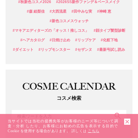
#秋新色コスメ2026
#2026SS新作ファンデ＆ベースメイク
#森 絵梨佳
#大西流星
#田中みな実
#神崎 恵
#新色コスメスウォッチ
#マキアエディターズの「オッス！推しコス」
#顔タイプ髪型診断
#ヘアカタログ
#日焼け止め
#リップケア
#化粧下地
#ダイエット
#リップモンスター
#セザンヌ
#最新号試し読み
COSME CALENDAR
コスメ検索
検索
当サイトでは当社の提携先等がお客様のニーズ等について調
査・分析 したり、お客様にお勧めの広告を表示する目的で
キーワードから探す
Cookie を使用する場合があります。 詳しくは
こちら