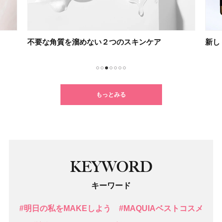
不要な角質を溜めない２つのスキンケア
新し
1
2
3
4
5
6
7
もっとみる
KEYWORD
キーワード
#明日の私をMAKEしよう
#MAQUIAベストコスメ