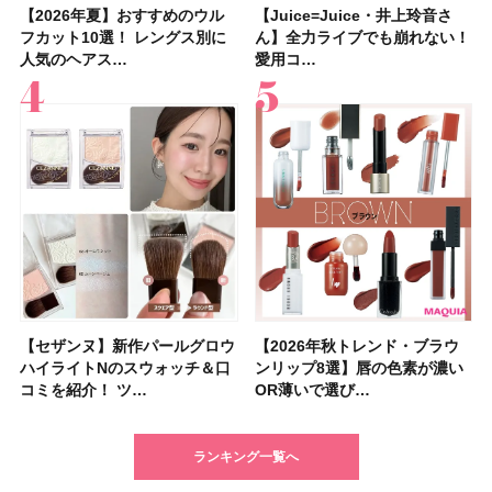
【2026年夏】おすすめのウル
【石井美保さん】おすすめの
【Juice=Juice・井上玲音さ
【2026年】ボディ用日焼け止
【板野友美さんの美活】「実は
【2026年夏】40代におすすめ
【フォロー＆いいねで当たる】
【新色追加】セザンヌ「ウォー
【Juice=Juice・井上玲音さ
【2026夏】「大人のニキビケ
【セザンヌ】新作パールグロウ
【クリスマスコフレ2026】
【美容系・伊能忠敬界隈】目指
【2026年夏】おすすめの髪型
【鈴木えみさんの愛用品30選】
【セザンヌ】8/7新色追加！
フカット10選！ レングス別に
「ブライトニング」11選！ ス
ん】全力ライブでも崩れない！
めUVのおすすめ20選！ この夏
うねりやすいクセ毛なんです」
の髪型30選！ 若く見える・手
中国割烹旅館 掬水亭の宿泊券
タリーティントリップ」全色レ
ん】全力ライブでも崩れない！
ア」ランキングTOP5！＜マキ
ハイライトNのスウォッチ＆口
HACCIのホリデーギフトが豪華
すは日本縦断！ 山之内すずさ
36選！ショート・ボブ・ミディ
コスメ・スキンケア・ヘアケア
「ウォータリーティントリップ
人気のヘアス…
キンケアからサプ…
愛用コ…
注目の人気…
美しいロングヘア…
入れが楽な…
を1組2名様にプ…
ビュー｜イエベ・…
愛用コ…
アビューティ…
コミを紹介！ ツ…
すぎると話題…
んが100km歩…
アム・ロング…
etc.お気に…
」10モモピュ…
【セザンヌ】新作パールグロウ
【クリスマスコフレ2026】ク
【2026年秋トレンド・ブラウ
【クリスマスコフレ2026】ハ
【石井美保さんのおすすめお菓
【最新】髪のうねり・広がり・
【読者プレゼント】羽の見えな
【セザンヌ】「ブライトカラー
【2026年秋トレンド・ブラウ
【クリスマスコフレ2026】ポ
【2026年最新】落ちないアイ
【ニベア】美容液リップクリー
【美容系・伊能忠敬界隈】上西
【2026年夏】小顔に見えるボ
【2026年8月の一粒万倍日】お
【ルナソルアイシャドウ】アイ
ハイライトNのスウォッチ＆口
リニークのホリデーコフレを一
ンリップ8選】唇の色素が濃い
ウス オブ ローゼは今年もムー
子＆お茶10選】手土産にもぴっ
くせ毛におすすめのシャンプー
いハンディファン
シーラー」新色グリーンが8/7
ンリップ8選】唇の色素が濃い
ーラ「B.A」から、冬の特別コ
ブロウおすすめ18選！ 汗に強
ム＆ボディスクラブが新登場！
星来さんは5年間1日1万歩を継
ブの髪型37選！ レイヤー・切
すすめの開運コスメ＆美容アイ
カラーレーションN新色・限定
コミを紹介！ ツ…
挙紹介！ 人気…
OR薄いで選び…
ミンとの限定…
たり
17選
「baramood」を3名様…
に発売｜既存色…
OR薄いで選び…
フレ2種が登…
い眉ペンシル…
大人気の色付き…
続！ 歩くとき…
りっぱなしな…
テム10選！
色をイエベ・ブ…
ランキング一覧へ