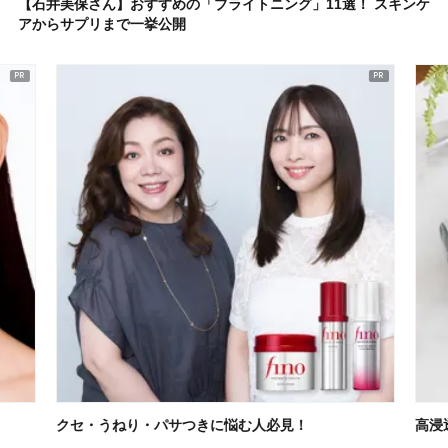
【石井美保さん】おすすめの「ブライトニング」11選！ スキンケ
アからサプリまで一挙公開
クセ・うねり・パサつきに悩む人必見！
高浸