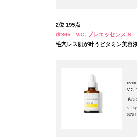
2位 195点
dr365
V.C. プレエッセンス N
毛穴レス肌が叶うビタミン美容
dr36
V.C
毛穴
5,33
発売日：