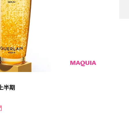
5上半期
門