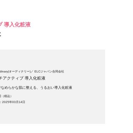
 導入化粧液
に
rdinary(オーディナリー)
ELCジャパン合同会社
チアクティブ 導入化粧液
でなめらかな肌に整える、うるおい導入化粧液
0円（税込）
2025年03月14日