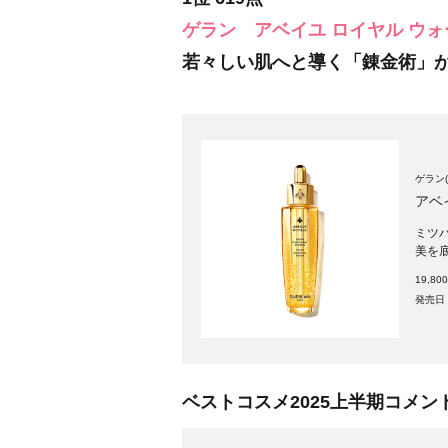
ゲラン
アベイユ ロイヤル ウォ
若々しい肌へと導く「錬金術」
ゲラン(G
アベ
ミツ
美を
19,8
発売日：
ベストコスメ2025上半期コメン