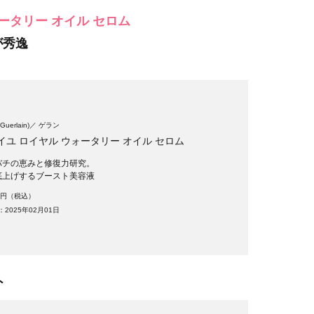
ータリー オイル セロム
が秀逸
uerlain)
ゲラン
イユ ロイヤル ウォータリー オイル セロム
バチの恵みと修復力研究。
底上げするブースト美容液
00円（税込）
2025年02月01日
ト