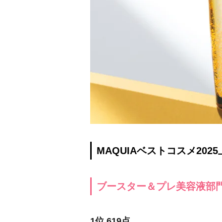
MAQUIAベストコスメ202
ブースター＆プレ美容液部
1位 619点