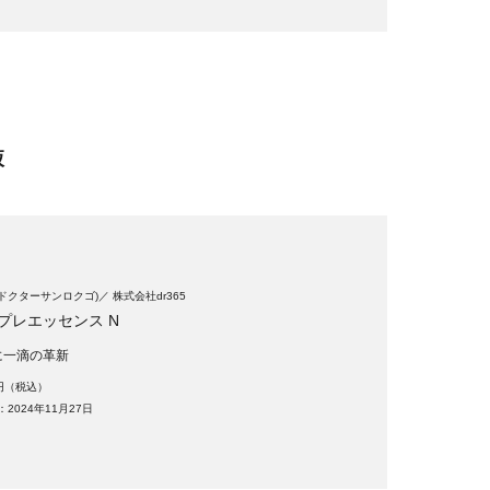
液
5(ドクターサンロクゴ)
株式会社dr365
. プレエッセンス N
に一滴の革新
5円（税込）
2024年11月27日