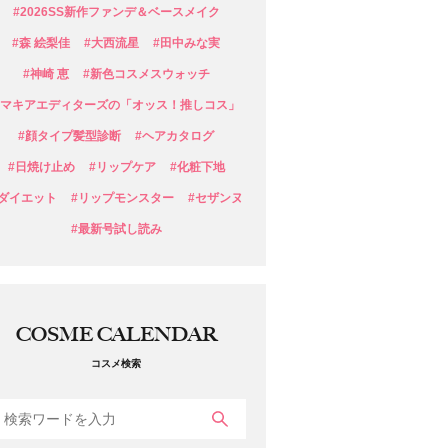
#2026SS新作ファンデ＆ベースメイク
#森 絵梨佳
#大西流星
#田中みな実
#神崎 恵
#新色コスメスウォッチ
#マキアエディターズの「オッス！推しコス」
#顔タイプ髪型診断
#ヘアカタログ
#日焼け止め
#リップケア
#化粧下地
#ダイエット
#リップモンスター
#セザンヌ
#最新号試し読み
COSME CALENDAR
コスメ検索
検索