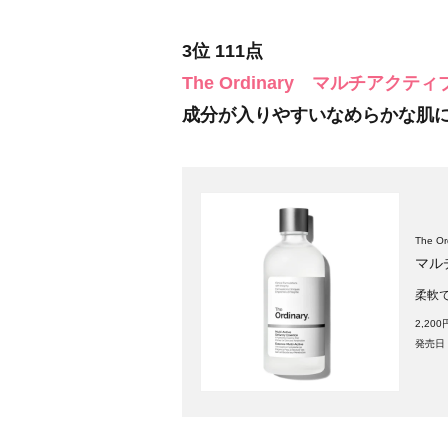
3位 111点
The Ordinary
マルチアクティブ
成分が入りやすいなめらかな肌
The O
マル
柔軟
2,20
発売日：