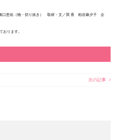
） 橋口恵佑（物・切り抜き） 取材・文／巽 香 粕谷麻夕子 企
ております。
次の記事