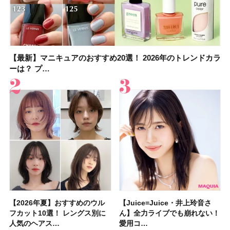
【最新】マニキュアのおすすめ20選！ 2026年のトレンドカラ
大野真理子さんのリピ買い「ブライトニング」14選！ 透明肌
【最新】マニキュアのおすすめ20選！ 2026年のトレンドカラ
【2026夏】「香水・フレグランス」ランキングTOP5！＜美
【おすすめダイエットサプリ８選】食べすぎた日をサポー
【2026年夏】おすすめのウルフカット10選！ レングス別に人
【橋本環奈さんの美容Q&A】顔用コスメで全身ケア！「お尻
【セザンヌ新色】ブライトカラーシーラーを全色レビュー！
ーは？ プ…
の秘訣を公開
ーは？ プ…
容マニア・マ…
ト！選び方＆糖質・脂…
気のヘアス…
や脚も喜んでくれ…
色補正効果をビフォ…
【2026年夏】おすすめのウル
【石井美保さん】おすすめの
【Juice=Juice・井上玲音さ
【2026年】ボディ用日焼け止
【板野友美さんの美活】「実は
【2026年夏】40代におすすめ
【フォロー＆いいねで当たる】
【新色追加】セザンヌ「ウォー
【Juice=Juice・井上玲音さ
【2026夏】「大人のニキビケ
【セザンヌ】新作パールグロウ
【クリスマスコフレ2026】
【美容系・伊能忠敬界隈】目指
【2026年夏】おすすめの髪型
【鈴木えみさんの愛用品30選】
【セザンヌ】8/7新色追加！
フカット10選！ レングス別に
「ブライトニング」11選！ ス
ん】全力ライブでも崩れない！
めUVのおすすめ20選！ この夏
うねりやすいクセ毛なんです」
の髪型30選！ 若く見える・手
中国割烹旅館 掬水亭の宿泊券
タリーティントリップ」全色レ
ん】全力ライブでも崩れない！
ア」ランキングTOP5！＜マキ
ハイライトNのスウォッチ＆口
HACCIのホリデーギフトが豪華
すは日本縦断！ 山之内すずさ
36選！ショート・ボブ・ミディ
コスメ・スキンケア・ヘアケア
「ウォータリーティントリップ
人気のヘアス…
キンケアからサプ…
愛用コ…
注目の人気…
美しいロングヘア…
入れが楽な…
を1組2名様にプ…
ビュー｜イエベ・…
愛用コ…
アビューティ…
コミを紹介！ ツ…
すぎると話題…
んが100km歩…
アム・ロング…
etc.お気に…
」10モモピュ…