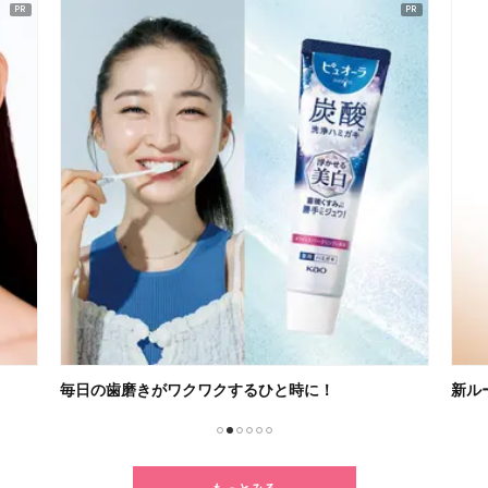
新ルーティン「朝レチ・夜レチ」
高浸
1
2
3
4
5
6