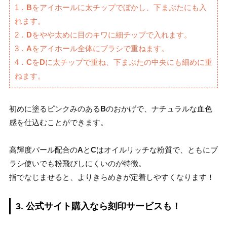
1．
B
をアイホールに太チップでぼかし、下まぶたにも入
れます。
2．
D
をやや太めに目のキワに細チップで入れます。
3．
A
をアイホール全体にブラシで重ねます。
4．
C
を
D
に太チップで重ね、下まぶたの中央にも細めに重
ねます。
初めに塗るピンクみのある
B
のおかげで、ナチュラルな血色
感を仕込むことができます。
高輝度パール配合の
A
と
C
はオイルリッチな粉質で、ともにブ
ラシ使いでも粉飛びしにくいのが特徴。
指でなじませると、よりきらめきが定着しやすくなります！
3. 公式サイト購入なら刻印サービスも！