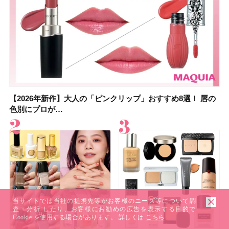
【2026年新作】大人の「ピンクリップ」おすすめ8選！ 唇の
【上田竜也さんのマイベストコスメ５選】大人になって開眼
【2026年新作】大人の「ピンクリップ」おすすめ8選！ 唇の
【2026夏】「香水・フレグランス」ランキングTOP5！＜美
【2026年最新】ダイエットや腸活におすすめの食品・ドリン
【2026年夏】40代におすすめの髪型30選！ 若く見える・手
【フォロー＆いいねで当たる】中国割烹旅館 掬水亭の宿泊券
【セザンヌ】8/7新色追加！「ウォータリーティントリップ
色別にプロが…
したからこそ愛が深…
色別にプロが…
容マニア・マ…
ク6選！ 美活…
入れが楽な…
を1組2名様にプ…
」10モモピュ…
当サイトでは当社の提携先等がお客様のニーズ等について調
査・分析 したり、お客様にお勧めの広告を表示する目的で
Cookie を使用する場合があります。 詳しくは
こちら