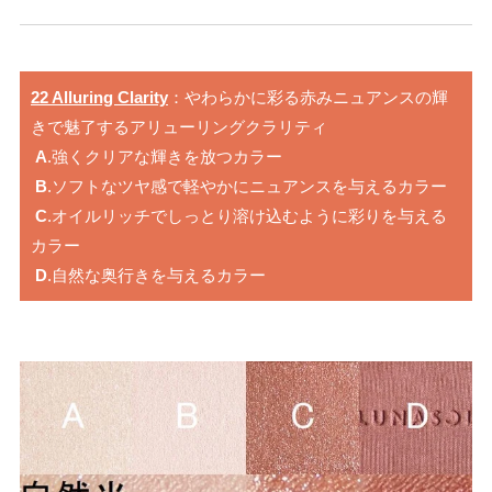
22 Alluring Clarity
：やわらかに彩る赤みニュアンスの輝
きで魅了するアリューリングクラリティ
A
.強くクリアな輝きを放つカラー
B
.ソフトなツヤ感で軽やかにニュアンスを与えるカラー
C
.オイルリッチでしっとり溶け込むように彩りを与える
カラー
D
.自然な奥行きを与えるカラー