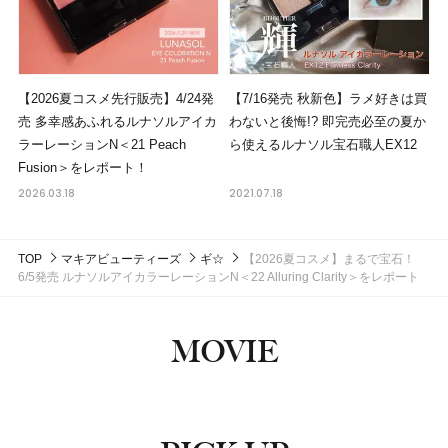
【2026夏コスメ先行販売】4/24発
【7/16発売 秋新色】ラメ好きは買
売 多幸感あふれるルナソルアイカ
わないと後悔!? 即完売必至の夏か
ラーレーションN＜21 Peach
ら使えるルナソル宝石職人EX12
Fusion＞をレポート！
2026.03.18
2021.07.18
TOP
マキアビューティーズ
ギ☆
【2026夏コスメ】まるで宝石！
6/5発売 ルナソルアイカラーレーションN＜22 Alluring Clarity＞をレポート
MOVIE