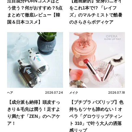
注目成分PDRNコスメはど
【超画新的】全身のニオイ
う使う？何がおすすめ？5点
をこれ1本で!? 「レイフ
まとめて徹底レビュー【韓
ズ」のマルチミストで酷暑
国＆日本コスメ】
のさらさらボディケア
2026.07.24
2026.07.18
ヘア
メイク
【成分派も納得】頭皮すっ
【プチプラ バズリップ】色
きり＆毛先は潤う！足すよ
持ちもツヤも諦めない！オ
り満たす「ZEN」のヘアケ
ペラ「グロウリップティン
ア！
ト 310」で叶う大人の洒落
感リップ