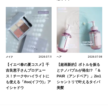
2026.07.11
2026.07.08
メイク
ヘア
【イエベ春の夏コスメ】千
【超画新的】ボトルを振る
吉良恵子さんプロデュー
とナノバブルが発生!? 「＆
ス！チークやハイライトに
PAIR（アンドペア）」2in1
も使える「ifoo(イフウ)」ア
シャントリで叶えるタイパ
イシャドウ
美髪