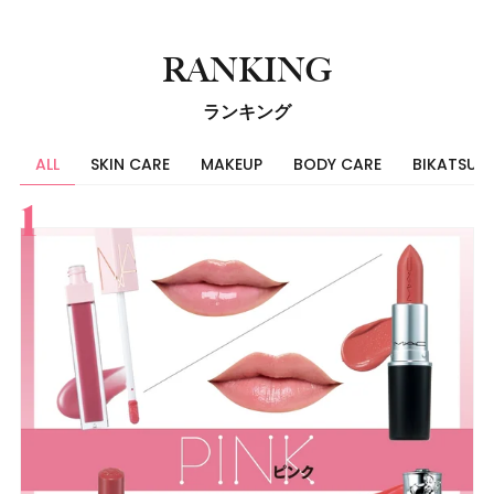
RANKING
ランキング
ALL
SKIN CARE
MAKEUP
BODY CARE
BIKATSU
すべて
スキンケア
メイク
ボディケア
美活
ヘア
ライフスタイル
ビューティーズ