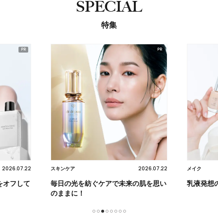
SPECIAL
特集
2026.07.22
2026.07.22
スキンケア
メイク
をオフして
毎日の光を紡ぐケアで未来の肌を思い
乳液発想
のままに！
1
2
3
4
5
6
7
8