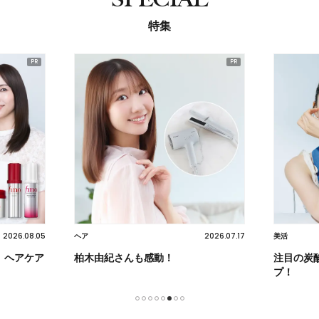
特集
2026.08.05
2026.07.17
ヘア
美活
】ヘアケア
柏木由紀さんも感動！
注目の炭
プ！
1
2
3
4
5
6
7
8