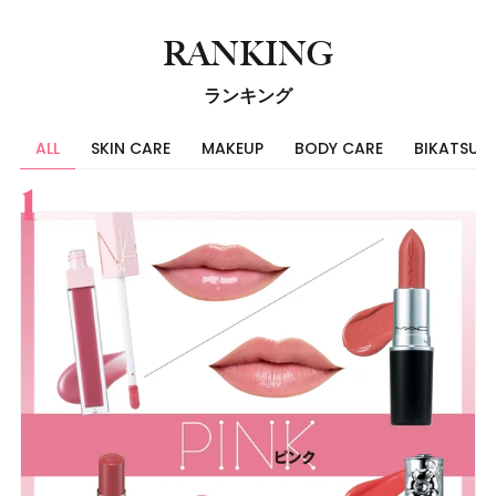
RANKING
ランキング
ALL
SKIN CARE
MAKEUP
BODY CARE
BIKATSU
すべて
スキンケア
メイク
ボディケア
美活
ヘア
ライフスタイル
ビューティーズ