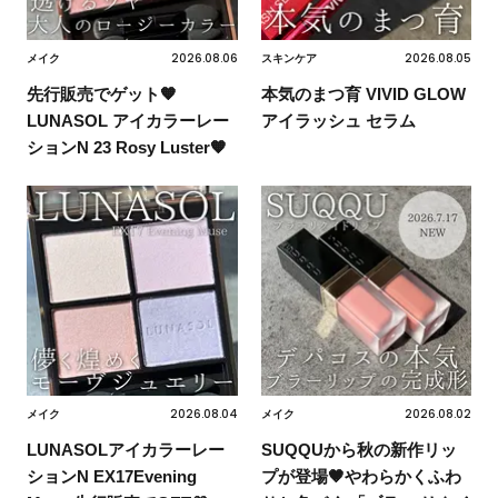
2026.08.06
2026.08.05
メイク
スキンケア
先行販売でゲット🧡
本気のまつ育 VIVID GLOW
LUNASOL アイカラーレー
アイラッシュ セラム
ションN 23 Rosy Luster🧡
2026.08.04
2026.08.02
メイク
メイク
LUNASOLアイカラーレー
SUQQUから秋の新作リッ
ションN EX17Evening
プが登場🤎やわらかくふわ