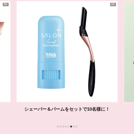
中国割烹旅
1
2
3
4
5
6
7
8