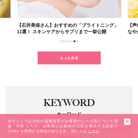
さん】おすすめの「ブライトニング」
【声優・小倉 唯さん】
スキンケアからサプリまで一挙公開
なやかな身体づくりの秘
1
2
3
4
5
6
7
もっとみる
KEYWORD
キーワード
当サイトでは当社の提携先等がお客様のニーズ等について調
査・分析 したり、お客様にお勧めの広告を表示する目的で
#明日の私をMAKEしよう
#MAQUIAベストコスメ
Cookie を使用する場合があります。 詳しくは
こちら