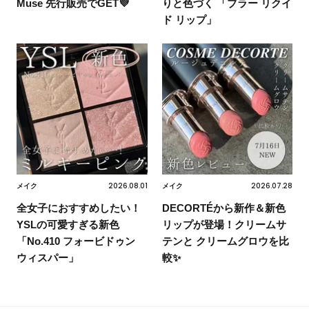
Muse 先行販売でGET💜
りと色づく 「ブラー リクイ
ド リップ」
2026.08.01
2026.07.28
メイク
メイク
全女子におすすめしたい！
DECORTÉから新作＆新色
YSLの可愛すぎる新色
リップが登場！クリームサ
「No.410 フォービドゥン
テンと クリームグロウを比
ウィスパー」
較✨