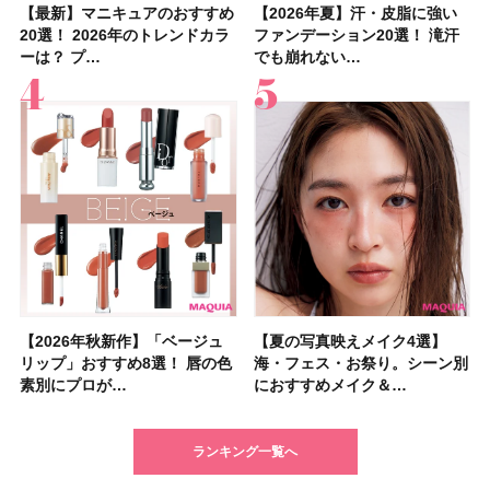
【最新】マニキュアのおすすめ
【石井美保さん】おすすめの
【最新】マニキュアのおすすめ
【2026年】ボディ用日焼け止
【2026夏】「歯磨き粉・オー
【2026年夏】おすすめの髪型
【鈴木えみさんの愛用品30選】
【ルナソルアイシャドウ】アイ
【2026年夏】汗・皮脂に強い
【クリスマスコフレ2026】ク
【2026年夏】汗・皮脂に強い
【2026夏】「リップケア」ラ
【板野友美さんの美活】「最
【2026年夏】小顔に見えるボ
【無印良品】スキンケア×衣料
【セザンヌ】「ブライトカラー
20選！ 2026年のトレンドカラ
「ブライトニング」11選！ ス
20選！ 2026年のトレンドカラ
めUVのおすすめ20選！ この夏
ラルケア」ランキングTOP5！
36選！ショート・ボブ・ミディ
コスメ・スキンケア・ヘアケア
カラーレーションN新色・限定
ファンデーション20選！ 滝汗
リニークのホリデーコフレを一
ファンデーション20選！ 滝汗
ンキングTOP5！＜美容マニア
近、下の歯の矯正を再開したん
ブの髪型37選！ レイヤー・切
素材の最強タッグで実現！ 着
シーラー」新色グリーンが8/7
ーは？ プ…
キンケアからサプ…
ーは？ プ…
注目の人気…
＜美容マニア…
アム・ロング…
etc.お気に…
色をイエベ・ブ…
でも崩れない…
挙紹介！ 人気…
でも崩れない…
集団・マキア…
です」オーラルケア…
りっぱなしな…
るだけで保湿でき…
に発売｜既存色…
【2026年秋新作】「ベージュ
【2026夏】「シートマスク・
【2026年秋新作】「ベージュ
【ニベア】美容液リップクリー
【2026夏】「インナーケア・
【最新】髪のうねり・広がり・
【2026年8月の一粒万倍日】お
【ジョー マローン ロンドン】
【夏の写真映えメイク4選】
【2026夏】「洗顔料」ランキ
【夏の写真映えメイク4選】
【石井美保さん・50歳のボディ
【石井美保さんのおすすめお菓
【2026年夏】透明感カラーの
【読者プレゼント】羽の見えな
先行販売でゲット🧡LUNASOL
リップ」おすすめ8選！ 唇の色
パック」ランキングTOP5！＜
リップ」おすすめ8選！ 唇の色
ム＆ボディスクラブが新登場！
サプリ」ランキングTOP5！＜
くせ毛におすすめのシャンプー
すすめの開運コスメ＆美容アイ
大人気フレグランス「ウッド
海・フェス・お祭り。シーン別
ングTOP5！＜マキアビューテ
海・フェス・お祭り。シーン別
ケア愛用品16選】首・手・バス
子＆お茶10選】手土産にもぴっ
髪色おすすめ20選！ ブリーチ
いハンディファン
アイカラーレーションN 23
素別にプロが…
マキアビュー…
素別にプロが…
大人気の色付き…
美容マニア集…
17選
テム10選！
セージ ＆ シ…
におすすめメイク＆…
ィーズが投票…
におすすめメイク＆…
トのパーツケ…
たり
あり・なし別…
「baramood」を3名様…
Rosy…
ランキング一覧へ