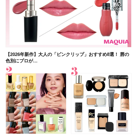
【2026年新作】大人の「ピンクリップ」おすすめ8選！ 唇の
【上田竜也さんのマイベストコスメ５選】大人になって開眼
【2026年新作】大人の「ピンクリップ」おすすめ8選！ 唇の
【2026夏】「香水・フレグランス」ランキングTOP5！＜美
【2026年最新】ダイエットや腸活におすすめの食品・ドリン
【2026年夏】40代におすすめの髪型30選！ 若く見える・手
【フォロー＆いいねで当たる】中国割烹旅館 掬水亭の宿泊券
【セザンヌ】8/7新色追加！「ウォータリーティントリップ
色別にプロが…
したからこそ愛が深…
色別にプロが…
容マニア・マ…
ク6選！ 美活…
入れが楽な…
を1組2名様にプ…
」10モモピュ…