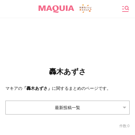
メニ
轟木あずさ
マキアの
「轟木あずさ」
に関するまとめのページです。
最新投稿一覧
件数:0