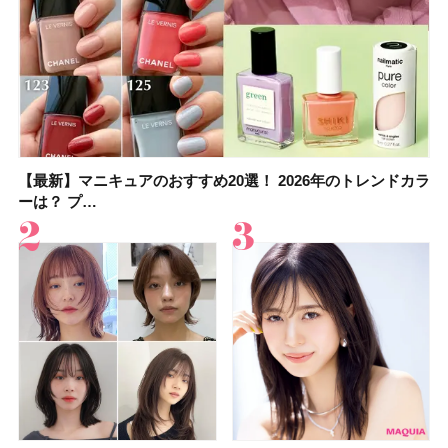
【最新】マニキュアのおすすめ20選！ 2026年のトレンドカラ
大野真理子さんのリピ買い「ブライトニング」14選！ 透明肌
【最新】マニキュアのおすすめ20選！ 2026年のトレンドカラ
【2026夏】「香水・フレグランス」ランキングTOP5！＜美
【おすすめダイエットサプリ８選】食べすぎた日をサポー
【2026年夏】おすすめのウルフカット10選！ レングス別に人
【橋本環奈さんの美容Q&A】顔用コスメで全身ケア！「お尻
【セザンヌ新色】ブライトカラーシーラーを全色レビュー！
ーは？ プ…
の秘訣を公開
ーは？ プ…
容マニア・マ…
ト！選び方＆糖質・脂…
気のヘアス…
や脚も喜んでくれ…
色補正効果をビフォ…