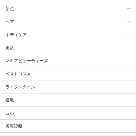
新色
ニュース
メイクトップ
ヘア
スキンケアまとめ
ニュース
新色トップ
ボディケア
スキンケア診断
メイクまとめ
クリスマスコフレ
ヘアトップ
美活
ベースメイクカタログ
秋新色
ニュース
ボディケアトップ
マキアビューティーズ
メイク診断
新色コスメスウォッチ
ヘアカタログ
ニュース
美活トップ
ベストコスメ
ビューティ速報
ヘアまとめ
ボディケアまとめ
美活グランプリ
マキアビューティーズトップ
ライフスタイル
ヘア診断
ボディケア診断
ヘルスケア・ダイエット
TOPビューティーズ一覧
ベストコスメトップ
連載
ビューティーズ一覧
ベストコスメ
ライフスタイルトップ
占い
記事ランキング
読者ベスコス
ニュース
連載トップ
美容診断
メンバーランキング
プチプラコスメグランプリ
ライフスタイルまとめ
マキアエディターズのオッス！推しコス
占いトップ