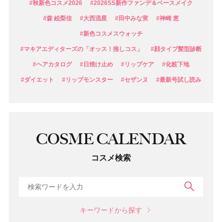
#秋新色コスメ2026
#2026SS新作ファンデ＆ベースメイク
#森 絵梨佳
#大西流星
#田中みな実
#神崎 恵
#新色コスメスウォッチ
#マキアエディターズの「オッス！推しコス」
#顔タイプ髪型診断
#ヘアカタログ
#日焼け止め
#リップケア
#化粧下地
#ダイエット
#リップモンスター
#セザンヌ
#最新号試し読み
COSME CALENDAR
コスメ検索
検索
キーワードから探す