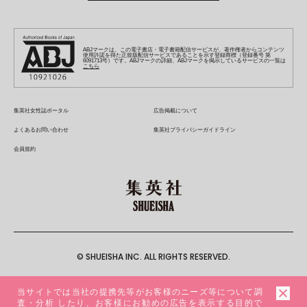
S-MANGA
MAQUIA
S-MANGA
週プレ グラジャパ!
集英社 文芸ステーション
ZEBRACK
集英社学芸部 - 学芸・ノンフィクション
SHUEISHA MANGA-ART HERITAGE
ジャンプTOON
集英社オレンジ文庫
集英社アドナビ
キッズ
集英社ジャンプリミックス
SPUR
集英社コミック文庫
Sportiva
web 集英社文庫
S-MANGA
集英社ビジネス書
ジャンプキャラクターズストア
ZEBRACK
JUMP j-BOOKS
集英社エディターズ・ラボ
集英社コミック文庫
LEE
集英社みらい文庫
りぼん
パラスポ
青春と読書
集英社コミック文庫
集英社新書
HAPPY PLUS STORE
ABJマークは、この電子書店・電子書籍配信サービスが、著作権者からコンテンツ
ジャンプルーキー！
ダッシュエックス文庫公式サイト
使用許諾を得た正規版配信サービスであることを示す登録商標（登録番号 第
週刊ヤングジャンプ
eclat
集英社の児童図書 S-KIDS.LAND
6091713号）です。ABJマークの詳細、ABJマークを掲示しているサービスの一覧は
マーガレット
アジア人物史
こちら
マンガMee公式サイト
集英社新書プラス - 知の水先案内人
SHUEISHA VOX
S-MANGA
集英社Webマガジン コバルト
ヤングジャンプ定期購読デジタル
T JAPAN
別冊マーガレット
リマコミ
kotoba
LEEマルシェ
集英社ジャンプリミックス
シフォン文庫
ヤンジャン！
HAPPY PLUS ONE
マンガMee公式サイト
マンガMeets
e!集英社
SHOP Marisol
集英社コミック文庫
集英社女性誌ポータル
広告掲載について
となりのヤングジャンプ
MEN'S NON-NO
リマコミ
Cookie
情報・知識＆オピニオン imidas
eclat premium
よくあるお問い合わせ
集英社プライバシーガイドライン
グランドジャンプ
UOMO
マンガMeets
Cocohana
mirabella
会員規約
ウルトラジャンプ
集英社オンライン
office YOU
mirabella homme
zakka market
© SHUEISHA INC. ALL RIGHTS RESERVED.
当サイトでは当社の提携先等がお客様のニーズ等について調
査・分析 したり、お客様にお勧めの広告を表示する目的で