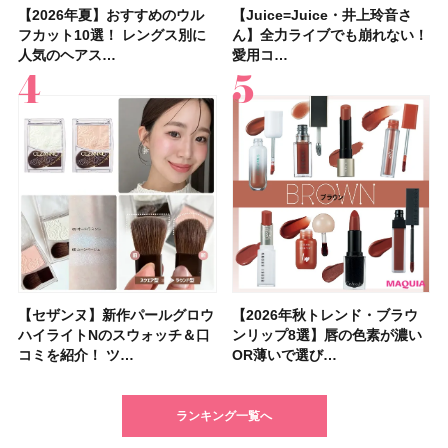
【2026年夏】おすすめのウル
【石井美保さん】おすすめの
【Juice=Juice・井上玲音さ
【2026年】ボディ用日焼け止
【板野友美さんの美活】「実は
【2026年夏】40代におすすめ
【フォロー＆いいねで当たる】
【新色追加】セザンヌ「ウォー
【Juice=Juice・井上玲音さ
【2026夏】「大人のニキビケ
【セザンヌ】新作パールグロウ
【クリスマスコフレ2026】
【美容系・伊能忠敬界隈】目指
【2026年夏】おすすめの髪型
【鈴木えみさんの愛用品30選】
【セザンヌ】8/7新色追加！
フカット10選！ レングス別に
「ブライトニング」11選！ ス
ん】全力ライブでも崩れない！
めUVのおすすめ20選！ この夏
うねりやすいクセ毛なんです」
の髪型30選！ 若く見える・手
中国割烹旅館 掬水亭の宿泊券
タリーティントリップ」全色レ
ん】全力ライブでも崩れない！
ア」ランキングTOP5！＜マキ
ハイライトNのスウォッチ＆口
HACCIのホリデーギフトが豪華
すは日本縦断！ 山之内すずさ
36選！ショート・ボブ・ミディ
コスメ・スキンケア・ヘアケア
「ウォータリーティントリップ
人気のヘアス…
キンケアからサプ…
愛用コ…
注目の人気…
美しいロングヘア…
入れが楽な…
を1組2名様にプ…
ビュー｜イエベ・…
愛用コ…
アビューティ…
コミを紹介！ ツ…
すぎると話題…
んが100km歩…
アム・ロング…
etc.お気に…
」10モモピュ…
【セザンヌ】新作パールグロウ
【クリスマスコフレ2026】ク
【2026年秋トレンド・ブラウ
【クリスマスコフレ2026】ハ
【石井美保さんのおすすめお菓
【最新】髪のうねり・広がり・
【読者プレゼント】羽の見えな
【セザンヌ】「ブライトカラー
【2026年秋トレンド・ブラウ
【クリスマスコフレ2026】ポ
【2026年最新】落ちないアイ
【ニベア】美容液リップクリー
【美容系・伊能忠敬界隈】上西
【2026年夏】小顔に見えるボ
【2026年8月の一粒万倍日】お
【ルナソルアイシャドウ】アイ
ハイライトNのスウォッチ＆口
リニークのホリデーコフレを一
ンリップ8選】唇の色素が濃い
ウス オブ ローゼは今年もムー
子＆お茶10選】手土産にもぴっ
くせ毛におすすめのシャンプー
いハンディファン
シーラー」新色グリーンが8/7
ンリップ8選】唇の色素が濃い
ーラ「B.A」から、冬の特別コ
ブロウおすすめ18選！ 汗に強
ム＆ボディスクラブが新登場！
星来さんは5年間1日1万歩を継
ブの髪型37選！ レイヤー・切
すすめの開運コスメ＆美容アイ
カラーレーションN新色・限定
コミを紹介！ ツ…
挙紹介！ 人気…
OR薄いで選び…
ミンとの限定…
たり
17選
「baramood」を3名様…
に発売｜既存色…
OR薄いで選び…
フレ2種が登…
い眉ペンシル…
大人気の色付き…
続！ 歩くとき…
りっぱなしな…
テム10選！
色をイエベ・ブ…
ランキング一覧へ