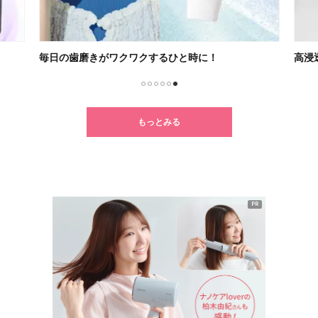
毎日の歯磨きがワクワクするひと時に！
高浸
1
2
3
4
5
6
もっとみる
PR