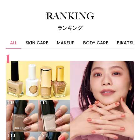
RANKING
ランキング
ALL
SKIN CARE
MAKEUP
BODY CARE
BIKATSU
すべて
スキンケア
メイク
ボディケア
美活
ヘア
ライフスタイル
ビューティーズ