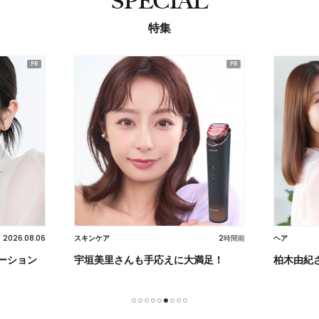
SPECIAL
特集
2026.08.06
2時間前
スキンケア
ヘア
ーション
宇垣美里さんも手応えに大満足！
柏木由紀
1
2
3
4
5
6
7
8
9