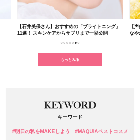
【石井美保さん】おすすめの「ブライトニング」
【声
11選！ スキンケアからサプリまで一挙公開
なや
1
2
3
4
5
6
7
もっとみる
KEYWORD
キーワード
#明日の私をMAKEしよう
#MAQUIAベストコスメ