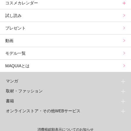
コスメカレンダー
ブライトニング・UVグランプリ
ライフスタイル診断
小林ひろ美のキレイはかけ算
Keikoの月星座占い
美容診断トップ
試し読み
プリュスベスコス
小田ユイコのマニアックビューティREPORT
三島キアリーの12星座別 恋愛運&美容運
パーソナルカラー診断
コスメカレンダートップ
プレゼント
野毛まゆりの実況野毛Channel
動物キャラナビ占い
顔タイプ髪型診断
検索
動画
星谷菜々の美に効くスイーツ
ムーン・リーの運を呼び寄せる香り
モデル一覧
山本舞香のBeauty Script
MAQUIAとは
マンガ
取材・ファッション
少年マンガ
週刊少年ジャンプ
書籍
青年マンガ
ファッション・美容
ジャンプSQ
少年ジャンプ+
Seventeen
オンラインストア・その他WEBサービス
少女マンガ
芸能・情報・スポーツ
文芸・文庫・総合
Vジャンプ
ジャンプTOON
non-no
ジャンプTOON
Myojo
すばる
女性マンガ
学芸・ノンフィクション・新書
オンラインストア
最強ジャンプ
ZEBRACK
BAILA
ZEBRACK
週プレNEWS
小説すばる
ジャンプTOON
1日5分で、明日は変わる よみタイ yomitai
OTO
消費税総額表示についてのお知らせ
ライトノベル・ノベライズ
その他WEBサービス
少年ジャンプ+