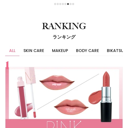
1
2
3
4
5
6
7
8
RANKING
ランキング
ALL
SKIN CARE
MAKEUP
BODY CARE
BIKATSU
すべて
スキンケア
メイク
ボディケア
美活
ヘア
ライフスタイル
ビューティーズ