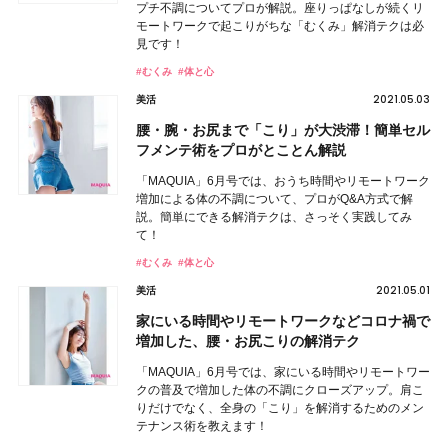
プチ不調についてプロが解説。座りっぱなしが続くリ
モートワークで起こりがちな「むくみ」解消テクは必
見です！
#むくみ
#体と心
2021.05.03
美活
腰・腕・お尻まで「こり」が大渋滞！簡単セル
フメンテ術をプロがとことん解説
「MAQUIA」6月号では、おうち時間やリモートワーク
増加による体の不調について、プロがQ&A方式で解
説。簡単にできる解消テクは、さっそく実践してみ
て！
#むくみ
#体と心
2021.05.01
美活
家にいる時間やリモートワークなどコロナ禍で
増加した、腰・お尻こりの解消テク
「MAQUIA」6月号では、家にいる時間やリモートワー
クの普及で増加した体の不調にクローズアップ。肩こ
りだけでなく、全身の「こり」を解消するためのメン
テナンス術を教えます！