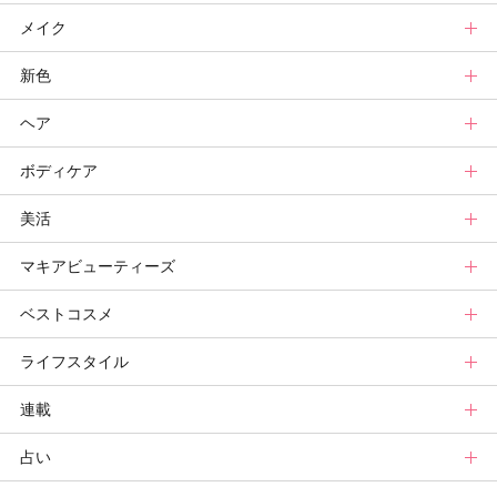
メイク
スキンケアトップ
新色
ニュース
メイクトップ
ヘア
スキンケアまとめ
ニュース
新色トップ
ボディケア
スキンケア診断
メイクまとめ
クリスマスコフレ
ヘアトップ
美活
ベースメイクカタログ
秋新色
ニュース
ボディケアトップ
マキアビューティーズ
メイク診断
新色コスメスウォッチ
ヘアカタログ
ニュース
美活トップ
ベストコスメ
ビューティ速報
ヘアまとめ
ボディケアまとめ
美活グランプリ
マキアビューティーズトップ
ライフスタイル
ヘア診断
ボディケア診断
ヘルスケア・ダイエット
TOPビューティーズ一覧
ベストコスメトップ
連載
ビューティーズ一覧
ベストコスメ
ライフスタイルトップ
占い
記事ランキング
読者ベスコス
ニュース
連載トップ