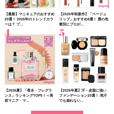
【最新】マニキュアのおすすめ
【2026年夏】汗に強い日焼け
【最新】マニキュアのおすすめ
【デパコスのネイルオイル10
【石井美保さんのおすすめお菓
【2026年夏】おすすめの髪型
【読者プレゼント】羽の見えな
【セザンヌ】8/7新色追加！
【2026年秋新作】「ベージュ
【石井美保さん】おすすめの
【2026年秋新作】「ベージュ
【2026年】ボディ用日焼け止
【板野友美さんの美活】「最
【2026年夏】小顔に見えるボ
【2026年8月の一粒万倍日】お
【限定】&be「リップカラーデ
20選！ 2026年のトレンドカラ
止めのおすすめ13選！ 汗で塗
20選！ 2026年のトレンドカラ
選】プレゼントにおすすめ！ケ
子＆お茶10選】手土産にもぴっ
36選！ショート・ボブ・ミディ
いハンディファン
「ウォータリーティントリップ
リップ」おすすめ8選！ 唇の色
「ブライトニング」11選！ ス
リップ」おすすめ8選！ 唇の色
めUVのおすすめ20選！ この夏
近、下の歯の矯正を再開したん
ブの髪型37選！ レイヤー・切
すすめの開運コスメ＆美容アイ
ュオ 01 ピンクベージュ」レビ
ーは？ プ…
膜が強化され…
ーは？ プ…
ア効果、ビジュ、…
たり
アム・ロング…
「baramood」を3名様…
」10モモピュ…
素別にプロが…
キンケアからサプ…
素別にプロが…
注目の人気…
です」オーラルケア…
りっぱなしな…
テム10選！
ュー｜落ち…
【2026夏】「香水・フレグラ
【クリスマスコフレ2026】ク
【2026年夏】汗・皮脂に強い
【2026夏】「リップケア」ラ
【2026夏】「インナーケア・
【最新】髪のうねり・広がり・
【フォロー＆いいねで当たる】
【全色レビュー】ケイト メロ
【2026年夏】汗・皮脂に強い
【コスメデコルテ】ブランド最
【崩れないフェイスパウダーの
【クリスマスコフレ2026】
【おすすめダイエットサプリ８
【2026年】最新トレンド「ボ
【無印良品】スキンケア×衣料
【スック2026新作】秋コレク
ンス」ランキングTOP5！＜美
リニークのホリデーコフレを一
ファンデーション20選！ 滝汗
ンキングTOP5！＜美容マニア
サプリ」ランキングTOP5！＜
くせ毛におすすめのシャンプー
中国割烹旅館 掬水亭の宿泊券
ウブラウンアイズ限定色追加！
ファンデーション20選！ 滝汗
高峰ラインから新作エイジング
塗り方】ブラシ？パフ？ 肌質
BAUM（バウム）が誘う静寂の
選】食べすぎた日をサポート！
ブ」13種類を徹底解説！ 定番
素材の最強タッグで実現！ 着
ションを全品スウォッチ&イエ
容マニア・マ…
挙紹介！ 人気…
でも崩れない…
集団・マキア…
美容マニア集…
17選
を1組2名様にプ…
イエベ・ブルベ別…
でも崩れない…
ケアクリーム「A…
別メイクHOW …
香りの世界へ。…
選び方＆糖質・脂…
＆人気の髪型…
るだけで保湿でき…
ベブルベ分け！