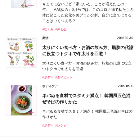
今までにないほど「家にいる」ことが増えたこの一
年。「MAQUIA」6月号では、このコロナ禍で私たちの
体に起こった変化を美プロが分析。自分に当てはまる
ことはいくつある？
#むくみ
#体と心
2016.10.30
美活
太りにくい食べ方・お酒の飲み方、脂肪の代謝
に役立つトクホで冬太りを回避！
太りにくい食べ方・お酒の飲み方、脂肪の代謝に役立
つトクホで冬太りを回避！
#ボディ
#ダイエット
2015.05.11
ボディケア
ネバぬる食材でスタミナ満点！ 韓国風五色混
ぜそばの作りかた
ネバぬる食材でスタミナ満点！ 韓国風五色混ぜそばの
作りかた
#ボディ
#レシピ