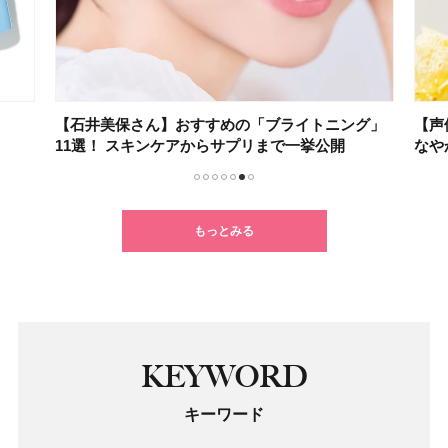
【石井美保さん】おすすめの「ブライトニング」
【声
11選！ スキンケアからサプリまで一挙公開
なや
1
2
3
4
5
6
7
もっとみる
KEYWORD
キーワード