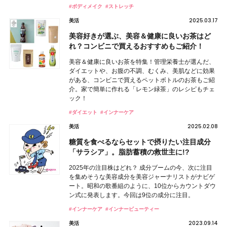
#ボディメイク
#ストレッチ
2025.03.17
美活
美容好きが選ぶ、美容＆健康に良いお茶はど
れ？コンビニで買えるおすすめもご紹介！
美容＆健康に良いお茶を特集！管理栄養士が選んだ、
ダイエットや、お腹の不調、むくみ、美肌などに効果
がある、コンビニで買えるペットボトルのお茶もご紹
介。家で簡単に作れる「レモン緑茶」のレシピもチェ
ック！
#ダイエット
#インナーケア
2025.02.08
美活
糖質を食べるならセットで摂りたい注目成分
「サラシア」。脂肪蓄積の救世主に!?
2025年の注目株はどれ？ 成分ブームの今、次に注目
を集めそうな美容成分を美容ジャーナリストがナビゲ
ート。昭和の歌番組のように、10位からカウントダウ
ン式に発表します。今回は9位の成分に注目。
#インナーケア
#インナービューティー
2023.09.14
美活