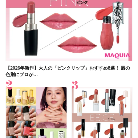
【2026年新作】大人の「ピンクリップ」おすすめ8選！ 唇の
【上田竜也さんのマイベストコスメ５選】大人になって開眼
【2026年新作】大人の「ピンクリップ」おすすめ8選！ 唇の
【2026夏】「香水・フレグランス」ランキングTOP5！＜美
【2026夏】「歯磨き粉・オーラルケア」ランキングTOP5！
【2026年夏】40代におすすめの髪型30選！ 若く見える・手
【鈴木えみさんの愛用品30選】コスメ・スキンケア・ヘアケ
【キャンメイク】売切続出！先行発売中の「クリアヴェール
色別にプロが…
したからこそ愛が深…
色別にプロが…
容マニア・マ…
＜美容マニア…
入れが楽な…
アetc.お気に…
セッティングパウダ…