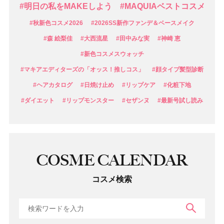
#明日の私をMAKEしよう
#MAQUIAベストコスメ
#秋新色コスメ2026
#2026SS新作ファンデ＆ベースメイク
#森 絵梨佳
#大西流星
#田中みな実
#神崎 恵
#新色コスメスウォッチ
#マキアエディターズの「オッス！推しコス」
#顔タイプ髪型診断
#ヘアカタログ
#日焼け止め
#リップケア
#化粧下地
#ダイエット
#リップモンスター
#セザンヌ
#最新号試し読み
COSME CALENDAR
コスメ検索
検索