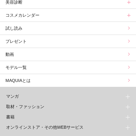
美容診断
メンバーランキング
プチプラコスメグランプリ
ライフスタイルまとめ
マキアエディターズのオッス！推しコス
占いトップ
コスメカレンダー
ブライトニング・UVグランプリ
ライフスタイル診断
小林ひろ美のキレイはかけ算
Keikoの月星座占い
美容診断トップ
試し読み
プリュスベスコス
小田ユイコのマニアックビューティREPORT
三島キアリーの12星座別 恋愛運&美容運
パーソナルカラー診断
コスメカレンダートップ
プレゼント
野毛まゆりの実況野毛Channel
動物キャラナビ占い
顔タイプ髪型診断
検索
動画
星谷菜々の美に効くスイーツ
ムーン・リーの運を呼び寄せる香り
モデル一覧
山本舞香のBeauty Script
MAQUIAとは
マンガ
取材・ファッション
少年マンガ
週刊少年ジャンプ
書籍
青年マンガ
ファッション・美容
ジャンプSQ
少年ジャンプ+
Seventeen
オンラインストア・その他WEBサービス
少女マンガ
芸能・情報・スポーツ
文芸・文庫・総合
Vジャンプ
ジャンプTOON
non-no
ジャンプTOON
Myojo
すばる