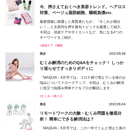
今、押さえておくべき美容トレンド。ヘアロス
対策、ベージュ脂肪細胞、睡眠負債etc.
最新情報に精通した美賢者たちが、「今これが面白
い！」と太鼓判を押す最旬トピックを厳選して紹介。
今回は、頭皮ケアやダイエットなど、気になる4つの
キーワードをご紹介。
#頭皮ケア
#睡眠
2021.05.06
美活
むくみ解消のためのQ&Aをチェック！ しっか
り巡らせてすっきりボディに
「MAQUIA」6月号では、コロナ禍で増えている体のお
悩みについてクローズアップ。今回は、むくみの解消
に役立つ知識＆簡単テクをプロが解説します。
#むくみ
#体と心
2021.05.04
美活
リモートワークの大敵・むくみ問題を徹底分
析！ 簡単にできる解消法は？
「MAQUIA」6月号では、この一年でぐんと増えた体の