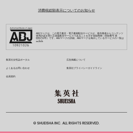
女性マンガ
学芸・ノンフィクション・新書
オンラインストア
最強ジャンプ
ZEBRACK
BAILA
ZEBRACK
週プレNEWS
小説すばる
ジャンプTOON
1日5分で、明日は変わる よみタイ yomitai
OTO
消費税総額表示についてのお知らせ
ライトノベル・ノベライズ
その他WEBサービス
少年ジャンプ+
S-MANGA
MAQUIA
S-MANGA
週プレ グラジャパ!
集英社 文芸ステーション
ZEBRACK
集英社学芸部 - 学芸・ノンフィクション
SHUEISHA MANGA-ART HERITAGE
ジャンプTOON
集英社オレンジ文庫
集英社アドナビ
キッズ
集英社ジャンプリミックス
SPUR
集英社コミック文庫
Sportiva
web 集英社文庫
S-MANGA
集英社ビジネス書
ジャンプキャラクターズストア
ZEBRACK
JUMP j-BOOKS
集英社エディターズ・ラボ
集英社コミック文庫
LEE
集英社みらい文庫
りぼん
パラスポ
青春と読書
集英社コミック文庫
集英社新書
HAPPY PLUS STORE
ABJマークは、この電子書店・電子書籍配信サービスが、著作権者からコンテンツ
ジャンプルーキー！
ダッシュエックス文庫公式サイト
使用許諾を得た正規版配信サービスであることを示す登録商標（登録番号 第
週刊ヤングジャンプ
eclat
集英社の児童図書 S-KIDS.LAND
6091713号）です。ABJマークの詳細、ABJマークを掲示しているサービスの一覧は
マーガレット
アジア人物史
こちら
マンガMee公式サイト
集英社新書プラス - 知の水先案内人
SHUEISHA VOX
S-MANGA
集英社Webマガジン コバルト
ヤングジャンプ定期購読デジタル
T JAPAN
別冊マーガレット
リマコミ
kotoba
LEEマルシェ
集英社ジャンプリミックス
シフォン文庫
ヤンジャン！
HAPPY PLUS ONE
マンガMee公式サイト
マンガMeets
e!集英社
SHOP Marisol
集英社コミック文庫
集英社女性誌ポータル
広告掲載について
となりのヤングジャンプ
MEN'S NON-NO
リマコミ
Cookie
情報・知識＆オピニオン imidas
eclat premium
よくあるお問い合わせ
集英社プライバシーガイドライン
グランドジャンプ
UOMO
マンガMeets
Cocohana
mirabella
会員規約
ウルトラジャンプ
集英社オンライン
office YOU
mirabella homme
zakka market
© SHUEISHA INC. ALL RIGHTS RESERVED.