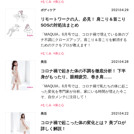
#むくみ
#体と心
2021.04.29
ボディケア
リモートワークの人、必見！ 肩こり＆首こり
SOSの対処法まとめ
「MAQUIA」6月号では、コロナ禍で増えている体のプ
チ不調にクローズアップ。肩こり＆首こりを解消する
ためのテクをプロが教えます！
#むくみ
#体と心
2021.04.28
美活
コロナ禍で起きた体の不調を徹底分析！ 下半
身がもったり、眼精疲労、巻き肩……
「MAQUIA」6月号では、コロナ禍で私たちの体に起こ
った変化を専門家が分析。家にいる時間が増えた今こ
そ、自分メンテに注目して！
#むくみ
#体と心
2021.04.22
美活
コロナ禍で起こった体の変化とは？ 美プロが
詳しく解説！