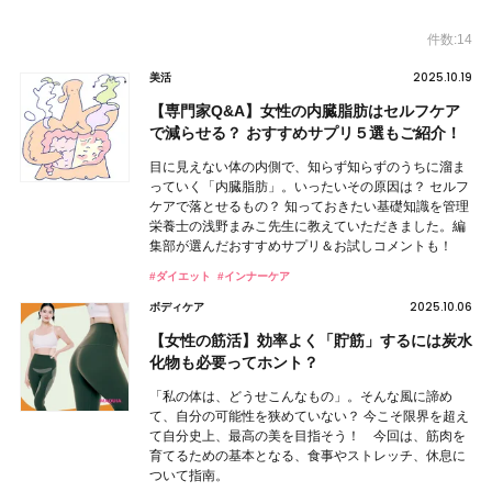
件数:14
2025.10.19
美活
【専門家Q&A】女性の内臓脂肪はセルフケア
で減らせる？ おすすめサプリ５選もご紹介！
目に見えない体の内側で、知らず知らずのうちに溜ま
っていく「内臓脂肪」。いったいその原因は？ セルフ
ケアで落とせるもの？ 知っておきたい基礎知識を管理
栄養士の浅野まみこ先生に教えていただきました。編
集部が選んだおすすめサプリ＆お試しコメントも！
#ダイエット
#インナーケア
2025.10.06
ボディケア
【女性の筋活】効率よく「貯筋」するには炭水
化物も必要ってホント？
「私の体は、どうせこんなもの」。そんな風に諦め
て、自分の可能性を狭めていない？ 今こそ限界を超え
て自分史上、最高の美を目指そう！ 今回は、筋肉を
育てるための基本となる、食事やストレッチ、休息に
ついて指南。