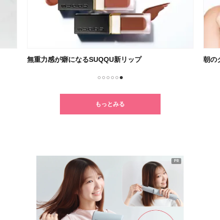
無重力感が癖になるSUQQU新リップ
朝の
1
2
3
4
5
6
もっとみる
PR