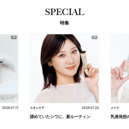
SPECIAL
特集
2026.07.17
2026.07.22
スキンケア
メイク
諦めていたシワに、新ルーティン
乳液発想