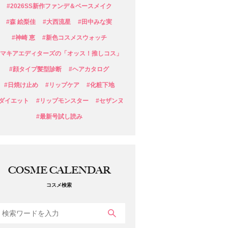
#2026SS新作ファンデ＆ベースメイク
#森 絵梨佳
#大西流星
#田中みな実
#神崎 恵
#新色コスメスウォッチ
#マキアエディターズの「オッス！推しコス」
#顔タイプ髪型診断
#ヘアカタログ
#日焼け止め
#リップケア
#化粧下地
#ダイエット
#リップモンスター
#セザンヌ
#最新号試し読み
COSME CALENDAR
コスメ検索
検索