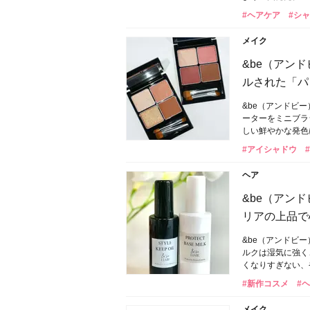
#ヘアケア
#シ
メイク
&be（アン
ルされた「パ
&be（アンドビ
ーターをミニブラ
しい鮮やかな発色
#アイシャドウ
ヘア
&be（アン
リアの上品で
&be（アンドビ
ルクは湿気に強く
くなりすぎない、
#新作コスメ
#
メイク