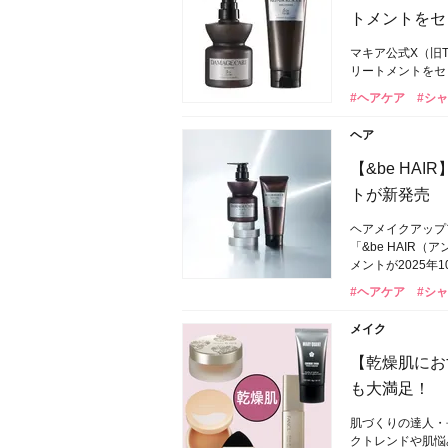
トメントをセ
マキア公式X（旧T
リートメントをセ
#ヘアケア
#シ
ヘア
【&be H
トが新発売
ヘアメイクアップ
「&be HAI
メントが2025年
#ヘアケア
#シ
メイク
【乾燥肌にお
も大満足！
肌づくりの達人・
クトレンドや肌悩