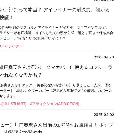
い」評判って本当？ アイライナーの耐久力、朝から
検証！
耐久性が評判のマスカラとアイライナーの実力を、マキアインフルエンサ
ライターが徹底検証。メイクしたての朝から昼、落とす直後の保ち具合
レビュー。“落ちない”の真偽はいかに！？
#アイライナー
2025.04.29
×瀬戸麻実さんが選ぶ、クマカバーに使えるコンシーラ
かれなくなるかも!?
戸麻実さんが初タッグ！ 美容の酸いも甘いも知り尽くした二人が、体を
ーラーをお試し。クマーカバーに効果的な究極の5品を厳選。カバー力
せします。
ILL STUART)
#アディクション(ADDICTION)
2025.04.02
ドビー）川⼝春奈さん出演の新CMをお披露目！ ポップ
も期間限定で開催中