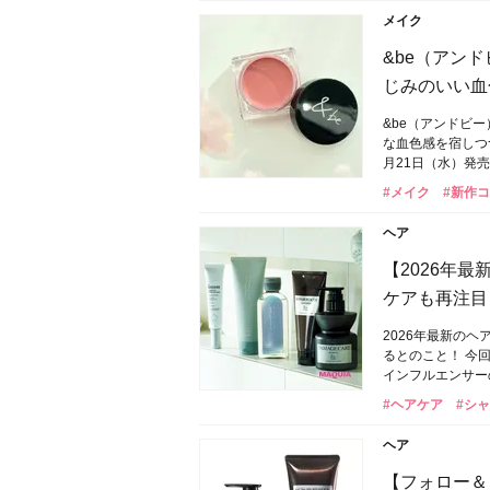
メイク
&be（アン
じみのいい血
&be（アンドビ
な血色感を宿しつ
月21日（水）発
#メイク
#新作
ヘア
【2026年
ケアも再注目
2026年最新の
るとのこと！ 今
インフルエンサー
#ヘアケア
#シ
ヘア
【フォロー＆