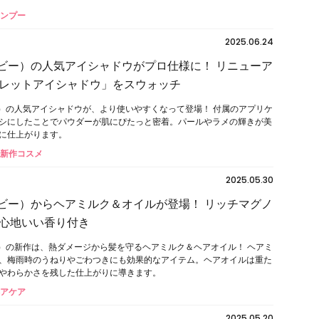
ャンプー
2025.06.24
ドビー）の人気アイシャドウがプロ仕様に！ リニューア
レットアイシャドウ」をスウォッチ
ー）の人気アイシャドウが、より使いやすくなって登場！ 付属のアプリケ
シにしたことでパウダーが肌にぴたっと密着。パールやラメの輝きが美
に仕上がります。
#新作コスメ
2025.05.30
ドビー）からヘアミルク＆オイルが登場！ リッチマグノ
心地いい香り付き
ー）の新作は、熱ダメージから髪を守るヘアミルク＆ヘアオイル！ ヘアミ
、梅雨時のうねりやごわつきにも効果的なアイテム。ヘアオイルは重た
やわらかさを残した仕上がりに導きます。
ヘアケア
2025.05.20