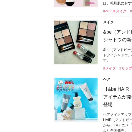
は、乾燥肌におす
#ベースメイク
メイク
&be（アン
シャドウの新
&be（アンドビ
トアイシャドウ」
す。
#メイク
#リップ
ヘア
【&be HA
アイテムが発
登場
ヘアメイクアップ
HAIR（アンド
から、TVアニメ
より全国発売。