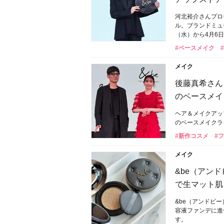
河北裕介さんプロ
ル。ブランドミュ
（⽔）から4⽉6
#ベースメイク
メイク
後藤真希さん
のベースメイ
ヘア＆メイクアッ
のベースメイクラ
#新作コスメ
#
メイク
&be（アン
で生マット肌
&be（アンドビ
容液ファンデに進
す。