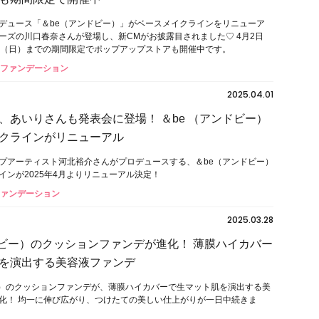
デュース「＆be（アンドビー）」がベースメイクラインをリニューア
ーズの川⼝春奈さんが登場し、新CMがお披露目されました♡ 4⽉2⽇
⽇（⽇）までの期間限定でポップアップストアも開催中です。
#ファンデーション
2025.04.01
、あいりさんも発表会に登場！ ＆be （アンドビー）
クラインがリニューアル
プアーティスト河北裕介さんがプロデュースする、＆be（アンドビー）
インが2025年4月よりリニューアル決定！
ファンデーション
2025.03.28
ドビー）のクッションファンデが進化！ 薄膜ハイカバー
を演出する美容液ファンデ
ー）のクッションファンデが、薄膜ハイカバーで生マット肌を演出する美
化！ 均一に伸び広がり、つけたての美しい仕上がりが一日中続きま