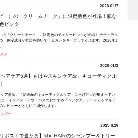
2026.01.17
ドビー）の「クリームチーク」に限定新色が登場！肌な
色ピンク
ー）の「クリームチーク」に限定色のチェリーピンクが登場！ ナチュラル
つ、保湿成分が乾燥を防いでうるおいをキープしてくれます。2026年1
売。
コスメ
2026.01.13
最新ヘアケア5選】もはやスキンケア級。キューティクル
！
ヘアケア事情。「髪表面のキューティクルケア」に再び注目が集まってい
回は、 インバス・アウトバスのおすすめ「ヘアケア」アイテムをマキア
のレビューとともにご紹介します。
ャンプー
2025.11.28
リポストで当たる】&be HAIRのシャンプー＆トリー