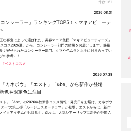
件数:161
2026.08.01
】「コンシーラー」ランキングTOP5！＜マキアビューテ
＞
正な審査によって選ばれた、美容マニア集団「マキアビューティーズ」
ベスコス2026夏」から、コンシーラー部門の結果をお届けします。熱量
多く寄せられたコンシーラー部門。クマや色ムラと上手に付き合ってい
びの参考に！
#ベストコスメ
2026.07.28
秋】「カネボウ」「エスト」「&be」から新作が登場！
新色や限定色に注目
スト」「&be」の2026年秋新作コスメ情報・発売日をお届け。カネボウ
スター”の第三弾「ルージュスタードラマ」が登場。エストからは、新作
メイクアイテムがお目見え。&beは、人気シアーリップに新色が仲間入