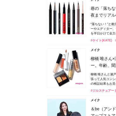
巷の「落ちな
夜までリアル
“落ちない！”と
ーやエディター、
を半日かけて全力
#ケイト(KATE)
メイク
柳橋 唯さん
ー。年齢、聞
柳橋 唯さんと瀬
張って人気コンシ
の検証結果もお見
#ジルスチュアート(J
メイク
＆be（アン
アップストア