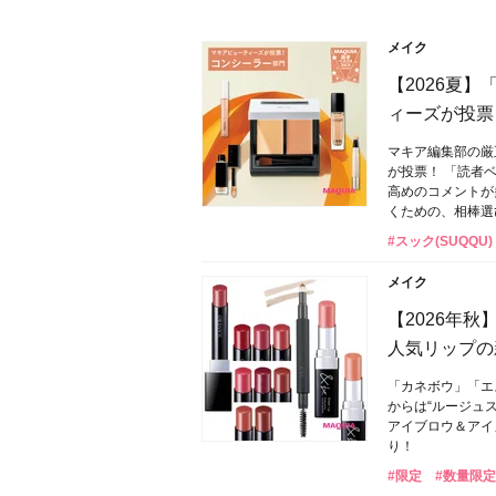
メイク
【2026夏
ィーズが投票
マキア編集部の厳
が投票！ 「読者
高めのコメントが
くための、相棒選
#スック(SUQQU)
メイク
【2026年
人気リップの
「カネボウ」「エ
からは“ルージュ
アイブロウ＆アイ
り！
#限定
#数量限定