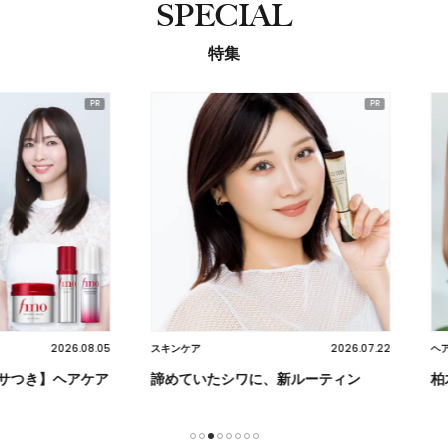
SPECIAL
特集
2026.08.05
2026.07.22
スキンケア
ヘア
】ヘアケア
諦めていたシワに、新ルーティン
柏木由紀
1
2
3
4
5
6
7
8