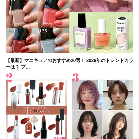
【最新】マニキュアのおすすめ20選！ 2026年のトレンドカラ
大野真理子さんのリピ買い「ブライトニング」14選！ 透明肌
【最新】マニキュアのおすすめ20選！ 2026年のトレンドカラ
【2026夏】「香水・フレグランス」ランキングTOP5！＜美
【板野友美さんの美活】「実はうねりやすいクセ毛なんで
【2026年夏】40代におすすめの髪型30選！ 若く見える・手
【フォロー＆いいねで当たる】中国割烹旅館 掬水亭の宿泊券
【セザンヌ】「ブライトカラーシーラー」新色グリーンが8/7
ーは？ プ…
の秘訣を公開
ーは？ プ…
容マニア・マ…
す」美しいロングヘア…
入れが楽な…
を1組2名様にプ…
に発売｜既存色…