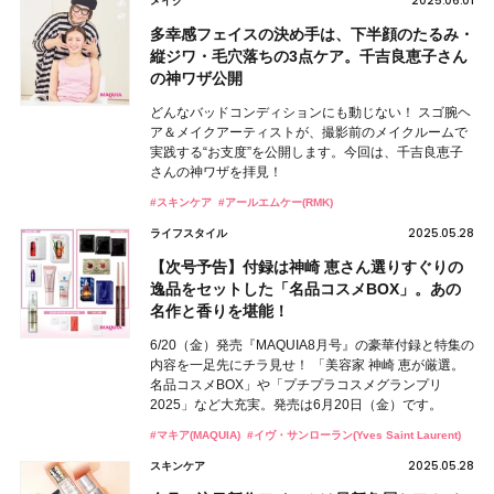
2025.06.01
メイク
多幸感フェイスの決め手は、下半顔のたるみ・
縦ジワ・毛穴落ちの3点ケア。千吉良恵子さん
の神ワザ公開
どんなバッドコンディションにも動じない！ スゴ腕ヘ
ア＆メイクアーティストが、撮影前のメイクルームで
実践する“お支度”を公開します。今回は、千吉良恵子
さんの神ワザを拝見！
#スキンケア
#アールエムケー(RMK)
2025.05.28
ライフスタイル
【次号予告】付録は神崎 恵さん選りすぐりの
逸品をセットした「名品コスメBOX」。あの
名作と香りを堪能！
6/20（金）発売『MAQUIA8月号』の豪華付録と特集の
内容を一足先にチラ見せ！ 「美容家 神崎 恵が厳選。
名品コスメBOX」や「プチプラコスメグランプリ
2025」など大充実。発売は6月20日（金）です。
#マキア(MAQUIA)
#イヴ・サンローラン(Yves Saint Laurent)
2025.05.28
スキンケア