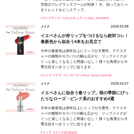
空前のフレグランスブームが到来！ 今、知っておくべ
きトレンドをピックアップ。
#フレグランス
#ジルスチュアート(JILL STUART)
2025.02.08
メイク
イエベさんが赤リップをつけるなら絶対コレ！
春新色から似合う4本をお見立て
今年の春新色は例年以上にリップが大豊作。テクスチ
ャーの種類やカラバリの幅も広がり、リップメイクが
ぐっと楽しくなること間違いなし！ 様々な角度から今
季注目すべきリップに迫ります。
#リップ
#イヴ・サンローラン(Yves Saint Laurent)
2025.02.07
メイク
イエベさんに似合う春リップ。桜の季節にぴっ
たりなローズ・ピンク系のおすすめ4選
今年の春新色は例年以上にリップが大豊作。テクスチ
ャーの種類やカラバリの幅も広がり、リップメイクが
ぐっと楽しくなること間違いなし！ 様々な角度から今
季注目すべきリップに迫ります。
#リップ
#スック(SUQQU)