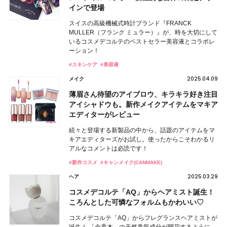
インで登場
スイスの高級機械式時計ブランド『FRANCK
MULLER（フランク ミュラー）』が、時を大切にして
いるコスメデコルテのベストセラー美容液とコラボレ
ーション！
#スキンケア
#美容液
2025.04.09
メイク
薄眉さん待望のアイブロウ、キラキラ好き注目
アイシャドウも。新作メイクアイテムをマキア
エディターがレビュー
続々と登場する新製品の中から、話題のアイテムをマ
キアエディターズがお試し。使ったからこそわかるリ
アルなコメントは必読です！
#新作コスメ
#キャンメイク(CANMAKE)
2025.03.29
ヘア
コスメデコルテ「AQ」からヘアミスト誕生！
ころんとした可憐なフォルムもかわいい♡
コスメデコルテ「AQ」からフレグランスヘアミストが