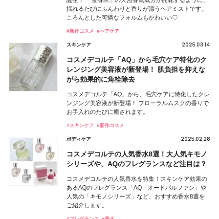
誕生！ 「金香木」の天然香気成分が開花するように、
揺れるたびにふんわりと香りが漂うヘアミストです。
ころんとした可憐なフォルムもかわいい♡
#新作コスメ
#ヘアケア
2025.03.14
スキンケア
コスメデコルテ「AQ」から毛穴ケア特化のク
レンジング美容液が新登場！ 肌負担を抑えな
がら効果的に角栓除去
コスメデコルテ「AQ」から、毛穴ケアに特化したクレ
ンジング美容液が新登場！ フローラルムスクの香りで
お手入れのたびに癒されます。
#スキンケア
#新作コスメ
2025.02.28
ボディケア
コスメデコルテの人気香水8選！大人気キモノ
シリーズや、AQのフレグランスなど注目は？
コスメデコルテの人気香水を特集！スキンケア効果の
あるAQのフレグランス「AQ オードパルファン」や
人気の「キモノシリーズ」など、おすすめ香水8選を
ご紹介します。
#フレグランス
#香水