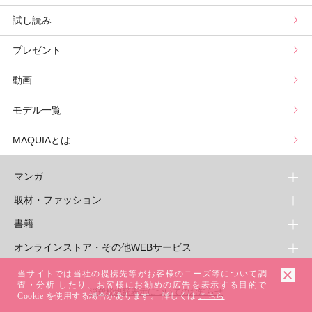
試し読み
プリュスベスコス
小田ユイコのマニアックビューティREPORT
三島キアリーの12星座別 恋愛運&美容運
パーソナルカラー診断
コスメカレンダートップ
プレゼント
野毛まゆりの実況野毛Channel
動物キャラナビ占い
顔タイプ髪型診断
検索
動画
星谷菜々の美に効くスイーツ
ムーン・リーの運を呼び寄せる香り
モデル一覧
山本舞香のBeauty Script
MAQUIAとは
マンガ
取材・ファッション
少年マンガ
週刊少年ジャンプ
書籍
青年マンガ
ファッション・美容
ジャンプSQ
少年ジャンプ+
Seventeen
オンラインストア・その他WEBサービス
少女マンガ
芸能・情報・スポーツ
文芸・文庫・総合
Vジャンプ
ジャンプTOON
non-no
ジャンプTOON
Myojo
すばる
女性マンガ
学芸・ノンフィクション・新書
オンラインストア
当サイトでは当社の提携先等がお客様のニーズ等について調
最強ジャンプ
ZEBRACK
BAILA
査・分析 したり、お客様にお勧めの広告を表示する目的で
ZEBRACK
週プレNEWS
小説すばる
ジャンプTOON
1日5分で、明日は変わる よみタイ yomitai
OTO
消費税総額表示についてのお知らせ
ライトノベル・ノベライズ
その他WEBサービス
少年ジャンプ+
Cookie を使用する場合があります。 詳しくは
こちら
S-MANGA
MAQUIA
S-MANGA
週プレ グラジャパ!
集英社 文芸ステーション
ZEBRACK
集英社学芸部 - 学芸・ノンフィクション
SHUEISHA MANGA-ART HERITAGE