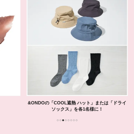
&ONDOの「COOL遮熱 ハット」または「ドライ
ソックス」を各1名様に！
1
2
3
4
5
6
7
8