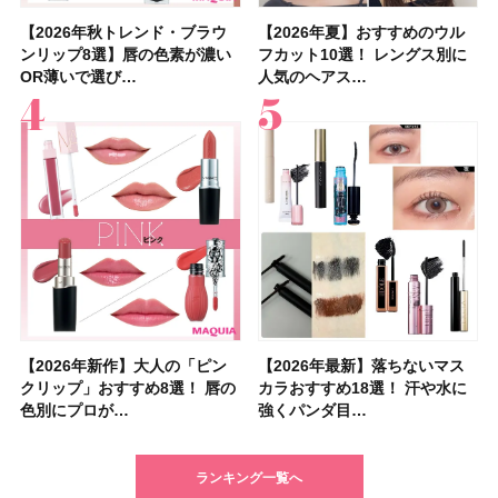
【2026年秋トレンド・ブラウ
【石井美保さん】おすすめの
【2026年秋トレンド・ブラウ
【2026年】ボディ用日焼け止
【簡単・夏バテ防止レシピ12
【2026年夏】おすすめのウル
【鈴木えみさんの愛用品30選】
【セザンヌ】8/7新色追加！
【2026年夏】おすすめのウル
【上田竜也さんのマイベストコ
【2026年新作】大人の「ピン
【クリスマスコフレ2026】
【美容系・伊能忠敬界隈】上西
【2026年夏】おすすめの髪型
【橋本環奈さんの美容Q&A】
【スック2026新作】秋コレク
ンリップ8選】唇の色素が濃い
「ブライトニング」11選！ ス
ンリップ8選】唇の色素が濃い
めUVのおすすめ20選！ この夏
選】食欲がない日にもおすす
フカット10選！ レングス別に
コスメ・スキンケア・ヘアケア
「ウォータリーティントリップ
フカット10選！ レングス別に
スメ５選】大人になって開眼し
クリップ」おすすめ8選！ 唇の
HACCIのホリデーギフトが豪華
星来さんは5年間1日1万歩を継
36選！ショート・ボブ・ミディ
顔用コスメで全身ケア！「お尻
ションを全品スウォッチ&イエ
OR薄いで選び…
キンケアからサプ…
OR薄いで選び…
注目の人気…
め！ さっぱりご飯…
人気のヘアス…
etc.お気に…
」10モモピュ…
人気のヘアス…
たからこそ愛が深…
色別にプロが…
すぎると話題…
続！ 歩くとき…
アム・ロング…
や脚も喜んでくれ…
ベブルベ分け！
【2026年新作】大人の「ピン
【クリスマスコフレ2026】ク
【2026年最新】落ちないマス
【石井美保さん・50歳のボディ
【石井美保さんのおすすめお菓
【2026年夏】小顔に見えるボ
【ILLIT（アイリット）ライブ
【ルナソルアイシャドウ】アイ
【2026年最新】落ちないマス
【2026夏】「大人のニキビケ
シャネルの新作リップ「ルージ
【ニベア】美容液リップクリー
【40代以上におすすめのプロテ
【最新】髪のうねり・広がり・
【無印良品】スキンケア×衣料
ツヤ好きの人生チーク！エナモ
クリップ」おすすめ8選！ 唇の
リニークのホリデーコフレを一
カラおすすめ18選！ 汗や水に
ケア愛用品16選】首・手・バス
子＆お茶10選】手土産にもぴっ
ブの髪型37選！ レイヤー・切
レポ】TOYOTA ARENA
カラーレーションN新色・限定
カラおすすめ18選！ 汗や水に
ア」ランキングTOP5！＜マキ
ュ ココ イドゥラ グロス」全15
ム＆ボディスクラブが新登場！
イン10選】美と健康に不可欠な
くせ毛におすすめのシャンプー
素材の最強タッグで実現！ 着
ル メロウメルティングチーク
色別にプロが…
挙紹介！ 人気…
強くパンダ目…
トのパーツケ…
たり
りっぱなしな…
TOKY…
色をイエベ・ブ…
強くパンダ目…
アビューティ…
色スウォッ…
大人気の色付き…
タンパク質を…
17選
るだけで保湿でき…
限定〈102 ロ…
ランキング一覧へ