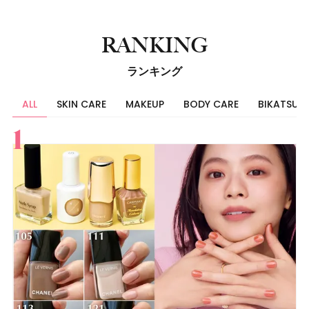
RANKING
ランキング
ALL
SKIN CARE
MAKEUP
BODY CARE
BIKATSU
すべて
スキンケア
メイク
ボディケア
美活
ヘア
ライフスタイル
ビューティーズ