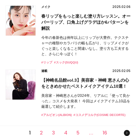
2025.02.06
メイク
春リップをもっと楽しむ塗り方レッスン。オー
バーリップ、口角上げグラデほか6パターンを
解説
今年の春新色は例年以上にリップが大豊作。テクスチ
ャーの種類やカラバリの幅も広がり、リップメイクが
ぐっと楽しくなること間違いなし。塗り方も工夫する
と、さらに今っぽく！
#リップ
#スック(SUQQU)
2025.02.05
連載
【神崎名品館vol.3】美容家・神崎 恵さんの心
をときめかせたベストメイクアイテム10選！
美容家・神崎恵さんが2024年、リアルに「使って良か
った」コスメを大発表！ 今回はメイクアイテム10品を
厳選して紹介します。
#アルビオン(ALBION)
#コスメデコルテ(COSME DECORTE)
次の
1
2
3
4
5
16
…