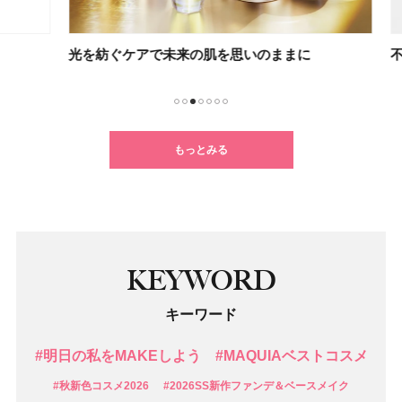
光を紡ぐケアで未来の肌を思いのままに
不要
1
2
3
4
5
6
7
もっとみる
KEYWORD
キーワード
#明日の私をMAKEしよう
#MAQUIAベストコスメ
#秋新色コスメ2026
#2026SS新作ファンデ＆ベースメイク