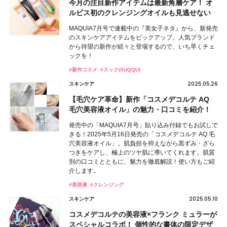
今月の注目新作アイテムは最新角層ケア！ オ
ルビス初のクレンジングオイルも見逃せない
MAQUIA7月号で連載中の『美女子ネタ』から、新発売
のスキンケアアイテムをピックアップ。人気ブランド
から待望の新作が続々と登場するので、いち早くチェ
ックを！
#新作コスメ
#スック(SUQQU)
2025.05.26
スキンケア
【毛穴ケア革命】新作「コスメデコルテ AQ
毛穴美容液オイル」の魅力・口コミを紹介！
発売中の「MAQUIA7月号」貼り込み付録でもお試しで
きる！2025年5月16日発売の「コスメデコルテ AQ 毛
穴美容液オイル」。肌負担を抑えながら黒ずみ・ざら
つきをケアし、極上のツヤ肌に導いてくれます。肌質
別の口コミとともに、魅力を徹底解説！使い方もご紹
介します。
#美容液
#クレンジング
2025.05.10
スキンケア
コスメデコルテの美容液×フランク ミュラーが
スペシャルコラボ！ 個性的な書体の限定デザ