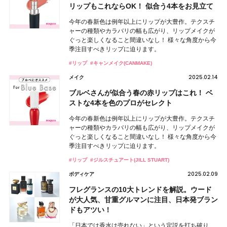
リップもこれならOK！ 似合う4本をお見立て
今年の春新色は例年以上にリップが大豊作。テクスチ
ャーの種類やカラバリの幅も広がり、リップメイクが
ぐっと楽しくなること間違いなし！ 様々な角度から今
季注目すべきリップに迫ります。
#リップ
#キャンメイク(CANMAKE)
2025.02.14
メイク
ブルベさんが似合う春の赤リップはこれ！ ベ
ストな4本を色のプロがセレクト
今年の春新色は例年以上にリップが大豊作。テクスチ
ャーの種類やカラバリの幅も広がり、リップメイクが
ぐっと楽しくなること間違いなし！ 様々な角度から今
季注目すべきリップに迫ります。
#リップ
#ジルスチュアート(JILL STUART)
2025.02.09
ボディケア
フレグランスの10大トレンドを解説。ウード
が大人気、甘重グルマンに注目、日本発ブラン
ドもアツい！
「日本では香水は売れない」という定説を打ち破り、