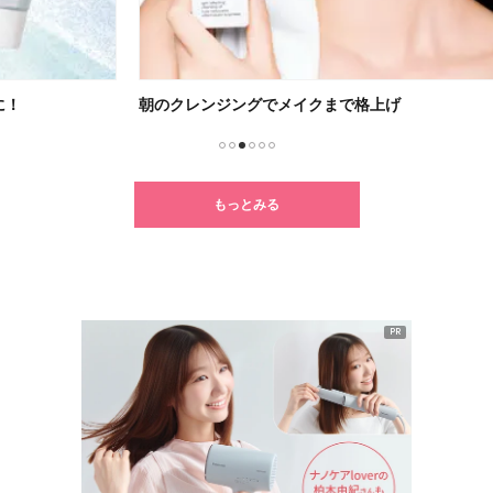
朝のクレンジングでメイクまで格上げ
新ル
1
2
3
4
5
6
もっとみる
PR