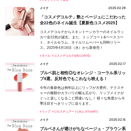
2025.02.28
メイク
「コスメデコルテ」艶とベージュにこだわった
全22色のネイル誕生【夏新色コスメ2025】
コスメデコルテからスキントーンカラーのネイルラッ
カー全22色が誕生。また、トップコート&ベースコー
ト、ネイルセラム、ネイルリムーバーも同時リリー
ス。2025年4月16日（水）から新発売！
#ネイル
#コスメデコルテ(DECORTÉ)
2025.02.17
メイク
ブルベ肌と相性◎なオレンジ・コーラル系リッ
プ4選。反対色でもこれなら映える！
今年の春新色は例年以上にリップが大豊作。テクスチ
ャーの種類やカラバリの幅も広がり、リップメイクが
ぐっと楽しくなること間違いなし！ 様々な角度から今
季注目すべきリップに迫ります。
#リップ
#ジルスチュアート(JILL STUART)
2025.02.15
メイク
ブルベさんが避けがちなベージュ・ブラウン系