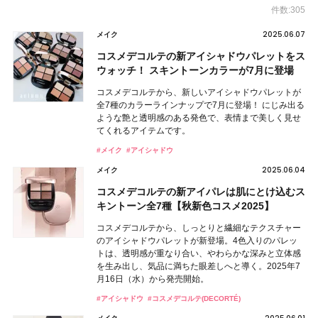
件数:305
2025.06.07
メイク
コスメデコルテの新アイシャドウパレットをス
ウォッチ！ スキントーンカラーが7月に登場
コスメデコルテから、新しいアイシャドウパレットが
全7種のカラーラインナップで7月に登場！ にじみ出る
ような艶と透明感のある発色で、表情まで美しく見せ
てくれるアイテムです。
#メイク
#アイシャドウ
2025.06.04
メイク
コスメデコルテの新アイパレは肌にとけ込むス
キントーン全7種【秋新色コスメ2025】
コスメデコルテから、しっとりと繊細なテクスチャー
のアイシャドウパレットが新登場。4色入りのパレッ
トは、透明感が重なり合い、やわらかな深みと立体感
を生み出し、気品に満ちた眼差しへと導く。2025年7
月16日（水）から発売開始。
#アイシャドウ
#コスメデコルテ(DECORTÉ)