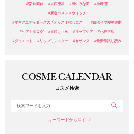
#森 絵梨佳
#大西流星
#田中みな実
#神崎 恵
#新色コスメスウォッチ
#マキアエディターズの「オッス！推しコス」
#顔タイプ髪型診断
#ヘアカタログ
#日焼け止め
#リップケア
#化粧下地
#ダイエット
#リップモンスター
#セザンヌ
#最新号試し読み
COSME CALENDAR
コスメ検索
検索
キーワードから探す