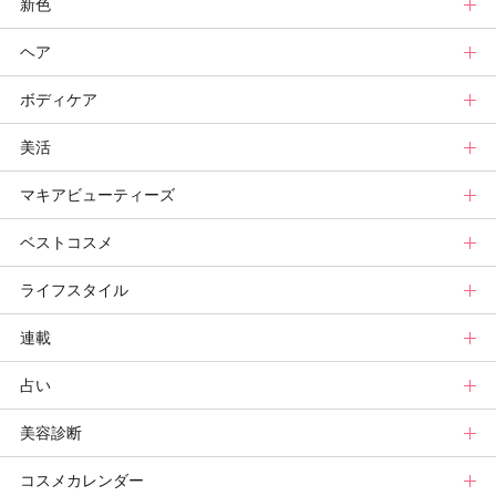
新色
ニュース
メイクトップ
ヘア
スキンケアまとめ
ニュース
新色トップ
ボディケア
スキンケア診断
メイクまとめ
クリスマスコフレ
ヘアトップ
美活
ベースメイクカタログ
秋新色
ニュース
ボディケアトップ
マキアビューティーズ
メイク診断
新色コスメスウォッチ
ヘアカタログ
ニュース
美活トップ
ベストコスメ
ビューティ速報
ヘアまとめ
ボディケアまとめ
美活グランプリ
マキアビューティーズトップ
ライフスタイル
ヘア診断
ボディケア診断
ヘルスケア・ダイエット
TOPビューティーズ一覧
ベストコスメトップ
連載
ビューティーズ一覧
ベストコスメ
ライフスタイルトップ
占い
記事ランキング
読者ベスコス
ニュース
連載トップ
美容診断
メンバーランキング
プチプラコスメグランプリ
ライフスタイルまとめ
マキアエディターズのオッス！推しコス
占いトップ
コスメカレンダー
ブライトニング・UVグランプリ
ライフスタイル診断
小林ひろ美のキレイはかけ算
Keikoの月星座占い
美容診断トップ