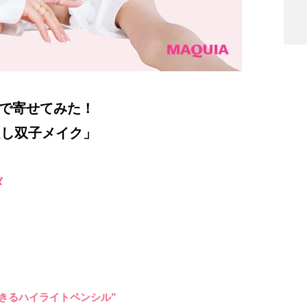
気で寄せてみた！
良し双子メイク」
メ
きるハイライトペンシル”