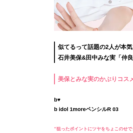
似てるって話題の2人が本
石井美保&田中みな実「仲
美保とみな実のかぶりコス
b♥
b idol 1moreペンシルR 03
“狙ったポイントにツヤをちょこのせで