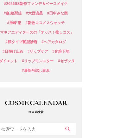
#2026SS新作ファンデ＆ベースメイク
#森 絵梨佳
#大西流星
#田中みな実
#神崎 恵
#新色コスメスウォッチ
#マキアエディターズの「オッス！推しコス」
#顔タイプ髪型診断
#ヘアカタログ
#日焼け止め
#リップケア
#化粧下地
#ダイエット
#リップモンスター
#セザンヌ
#最新号試し読み
COSME CALENDAR
コスメ検索
検索