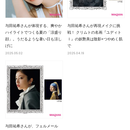
与田祐希さんが体現する、爽やか
与田祐希さんが再現メイクに挑
ハイライトでつくる夏の「涼盛り
戦！ クリムトの名画『ユディト
顔」。うだるような暑い日も涼し
Ⅰ』の妖艶美は陰影×つやめく肌
げに
で
2025.05.02
2025.04.19
与田祐希さんが、フェルメール