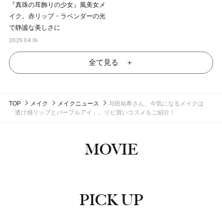
『真珠の耳飾りの少女』風美女メ
イク。赤リップ・ラベンダーの光
で静謐な美しさに
2025.04.16
全て見る ＋
TOP
メイク
メイクニュース
与田祐希さん、今気になるメイクは
「透け感リップとパープルアイ」。リピ買いコスメもご紹介！
MOVIE
PICK UP
ピックアップ