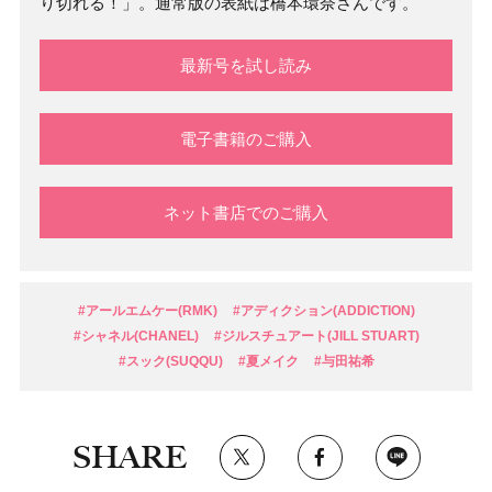
り切れる！」。通常版の表紙は橋本環奈さんです。
最新号を試し読み
電子書籍のご購入
ネット書店でのご購入
#アールエムケー(RMK)
#アディクション(ADDICTION)
#シャネル(CHANEL)
#ジルスチュアート(JILL STUART)
#スック(SUQQU)
#夏メイク
#与田祐希
SHARE