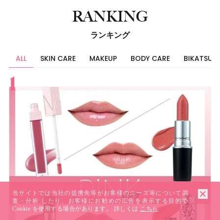
RANKING
ランキング
ALL
SKIN CARE
MAKEUP
BODY CARE
BIKATSU
すべて
スキンケア
メイク
ボディケア
美活
ヘア
ライフスタイル
ビューティーズ
当サイトでは当社の提携先等がお客様のニーズ等について調
査・分析 したり、お客様にお勧めの広告を表示する目的で
Cookie を使用する場合があります。 詳しくは
こちら