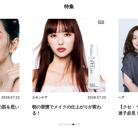
特集
2026.07.22
2026.07.22
スキンケア
ヘア
の肌を思い
朝の習慣でメイクの仕上がりが変わ
【クセ・
る！
迷子必見
1
2
3
4
5
6
7
8