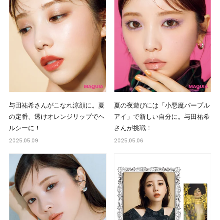
与田祐希さんがこなれ涼顔に。夏
夏の夜遊びには「小悪魔パープル
の定番、透けオレンジリップでヘ
アイ」で新しい自分に。与田祐希
ルシーに！
さんが挑戦！
2025.05.09
2025.05.06