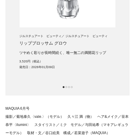
ジルスチュアート ビューティ
ジルスチュアート ビューティ
CHAN
リップブロッサム グロウ
ルー
ツヤめく彩りが長時間続く、唯一無二の満開花リップ
ワン
同時
3,520円（税込）
6,49
発売日：2026年01月09日
発売日：
1
2
3
4
MAQUIA 6月号
撮影／菊地泰久〈vale.〉（モデル） 久々江 満（物） ヘア&メイク／笹本
恭平〈ilumini〉 スタイリスト／ミク モデル／与田祐希（マキアレギュラ
ーモデル） 取材・文／谷口絵美 構成／若菜遊子（MAQUIA）