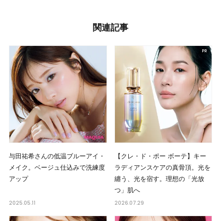
関連記事
与田祐希さんの低温ブルーアイ・
【クレ・ド・ポー ボーテ】キー
メイク。ベージュ仕込みで洗練度
ラディアンスケアの真骨頂。光を
アップ
纏う、光を宿す。理想の「光放
つ」肌へ
2025.05.11
2026.07.29