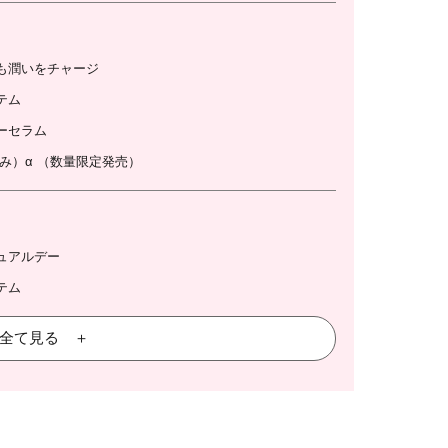
も潤いをチャージ
テム
ーセラム
涼み）α （数量限定発売）
ュアルデー
テム
全て見る ＋