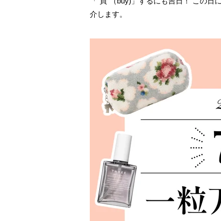
「“買”（buy)」するにも吉日！ こ
介します。