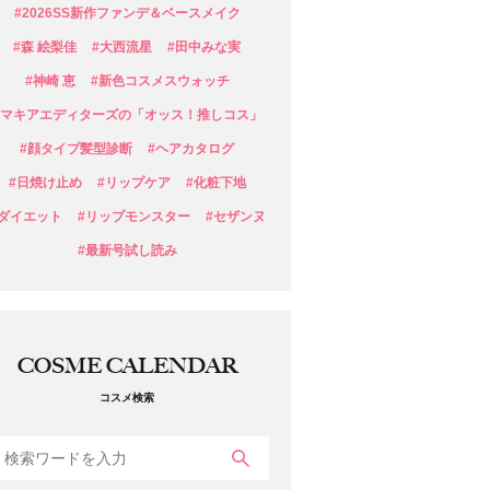
#2026SS新作ファンデ＆ベースメイク
#森 絵梨佳
#大西流星
#田中みな実
#神崎 恵
#新色コスメスウォッチ
#マキアエディターズの「オッス！推しコス」
#顔タイプ髪型診断
#ヘアカタログ
#日焼け止め
#リップケア
#化粧下地
#ダイエット
#リップモンスター
#セザンヌ
#最新号試し読み
COSME CALENDAR
コスメ検索
検索