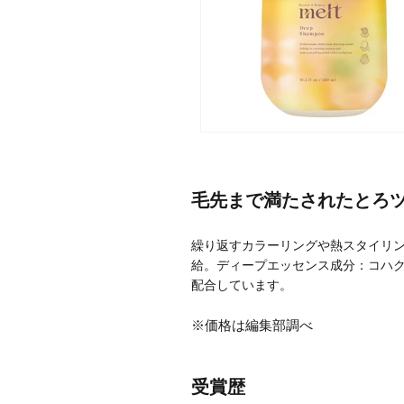
メーカー
ブランド
毛先まで満たされたとろ
ジャンル
繰り返すカラーリングや熱スタイリ
肌質
給。ディープエッセンス成分：コハク
配合しています。
金額
※価格は編集部調べ
アイテム
受賞歴