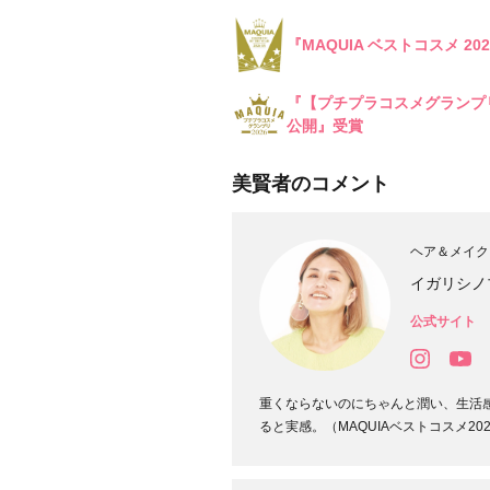
目的・用途
・
『MAQUIA ベストコスメ 2
悩みなど
発売日
『【プチプラコスメグランプ
公開』受賞
美賢者のコメント
ヘア＆メイク
イガリシノ
公式サイト
重くならないのにちゃんと潤い、生活
ると実感。（MAQUIAベストコスメ20