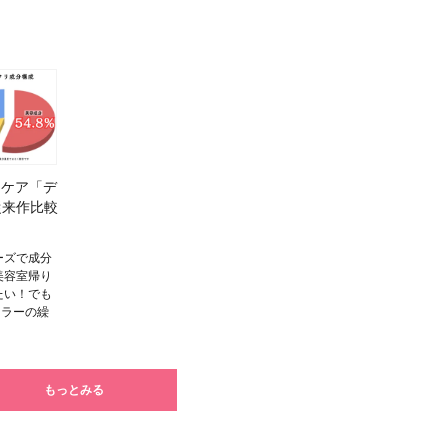
ジケア「デ
従来作比較
ーズで成分
美容室帰り
たい！でも
カラーの繰
もっとみる