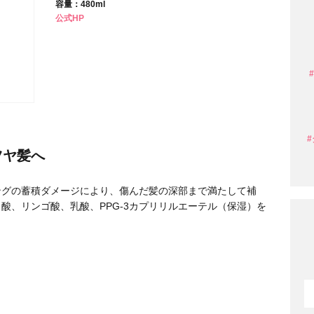
容量：480ml
公式HP
条件から探す
ツヤ髪へ
ングの蓄積ダメージにより、傷んだ髪の深部まで満たして補
酸、リンゴ酸、乳酸、PPG-3カプリリルエーテル（保湿）を
円 〜
円