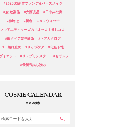
#2026SS新作ファンデ＆ベースメイク
#森 絵梨佳
#大西流星
#田中みな実
#神崎 恵
#新色コスメスウォッチ
#マキアエディターズの「オッス！推しコス」
#顔タイプ髪型診断
#ヘアカタログ
#日焼け止め
#リップケア
#化粧下地
#ダイエット
#リップモンスター
#セザンヌ
#最新号試し読み
COSME CALENDAR
コスメ検索
検索