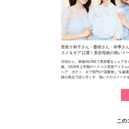
君島十和子さん・憂樹さん・幸季さ
スメ＆ギア12選！美容母娘の熱いト
日頃から、家族内LINEで美容愛をシェアす
娘。2026年上半期のベスコス受賞アイテム
ヘア、ボディ、ギア部門の“溺愛推し”を厳
様の視点で語り尽くす、熱いクロストーク
この