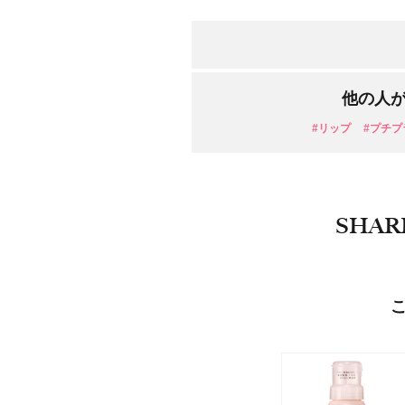
他の人
#リップ
#プチプ
SHAR