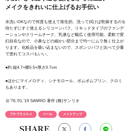
円 〜
円
メイクをきれいに仕上げるお手伝い
アイテム
水洗いOKなので何度も使えて衛生的、洗って拭けば乾燥するのを
待たずにすぐ使えるシリコーンパフ。リキッドタイプのファンデ
目的・用途
ーションやクリームチーク、乳液など幅広く使用可能。柔軟で変
・
悩みなど
幻自在なので、小鼻などの細かい部分まで均一にムラ無く仕上が
ります。化粧品を吸い込まないので、スポンジパフと比べて少量
発売日
で塗れてコスパもいい。
●約 縦4.7×横5.5×厚さ0.7cm
検索
●ほかにマイメロディ、シナモロール、ポムポムプリン、クロミ
もあります。
’76,’01,’19 SANRIO 著作 (株)サンリオ
プチプラコスメ
ツール
メイクアップ
SHARE