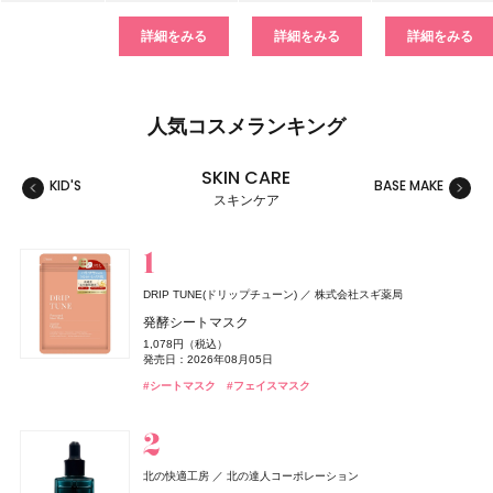
詳細をみる
詳細をみる
詳細をみる
人気コスメランキング
SKIN CARE
KID'S
BASE MAKE
MAKE
スキンケア
スキンケア
ベースメイク
メイクアップ
ネイル＆ハンド
バス＆ボディケア
ヘアケア
フレグランス
キット
リラクゼーション
健康食品、ドリンク
美容ギア
メンズ
キッズ
DRIP TUNE(ドリップチューン)
株式会社スギ薬局
ルナソル
&be(アンドビー)
CoenRich(コエンリッチ)
レイフズ(Lāfe’ｓ)
ZEN shampoo
TAMBURINS(タンバリンズ)
Oh! Baby
ジョー マローン ロンドン(JO MALONE LONDON)
2foods(トゥーフーズ)
DRIP TUNE(ドリップチューン)
セクシーボーイ
DRIP TUNE(ドリップチューン)
カネボウ化粧品
ハウス オブ ローゼ
王子製薬
フィッツコーポレーション
Clue(クルー)
石澤研究所
TWO
コーセーコスメポート
IICOMBINED JAPAN
株式会社スギ薬局
株式会社スギ薬局
発酵シートマスク
ジョー マローン ロンドン
スキンフュージングフィルター
リップカラーデュオ
ザ プレミアム 薬用リンクルホワイト ハンドクリーム 金木
ホールボディ フレッシュスプレー
ZEN shampoo シャンプー
PERFUME CHAMO
Oh!Baby ボディケアギフト a
2Energy
発酵シートマスク
アイススパーク コールドショック【ボディ用】
発酵シートマスク
1,078円（税込）
ラベンダー & ホワイト シダー リネン スプレー
香り ポケモンスペシャルパッケージ
6,930円（税込）
1,980円（税込）
2,200円（税込）
2,398円（税込）
18,600円（税込）
3,300円（税込）
248円（税込）
1,078円（税込）
1,000円（税抜）
1,078円（税込）
発売日：2026年08月05日
発売日：2026年09月04日
発売日：2026年08月03日
発売日：2026年07月15日
発売日：2025年05月29日
発売日：2026年11月01日
発売日：2026年07月01日
発売日：2026年08月05日
発売日：2013年03月02日
発売日：2026年08月05日
9,460円（税込）
発売日：2026年08月03日
#タンバリンズ(TAMBURINS)
#フレグランス
#シートマスク
#フェイスマスク
発売日：2026年04月10日
#ルナソル(LUNASOL)
#アンドビー(＆be)
#プチプラ
#ヘアケア
#ハウス オブ ローゼ(HOUSE OF ROSE)
#ドリンク
#シートマスク
#シートマスク
#ボディケア
#シャンプー
#フェイスマスク
#フェイスマスク
#リップ
#ファンデーション
#クリスマスコフレ
#ハンドクリーム
#ハンドケア
#ジョーマローンロンドン(JO MALONE LONDON)
セクシーボーイ
フィッツコーポレーション
ディオール(DIOR)
パルファン・クリスチャン・ディオール
北の快適工房
北の達人コーポレーション
アイススパーク コールドジェット【ヘッド用】
エルメス(HERMÈS)
ルナソル
スキンアクア
UNOVE(アノブ)
rom&nd(ロムアンド)
メナード(MENARD)
北の快適工房
北の快適工房
カネボウ化粧品
ロート製薬
北の達人コーポレーション
北の達人コーポレーション
Rainmakers
エルメスジャポン
メナード化粧品
株式会社韓国高麗人蔘社