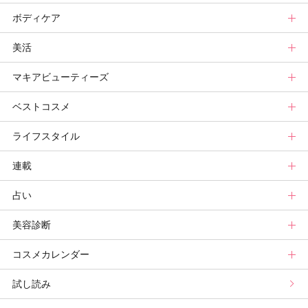
ボディケア
スキンケア診断
メイクまとめ
クリスマスコフレ
ヘアトップ
美活
ベースメイクカタログ
秋新色
ニュース
ボディケアトップ
マキアビューティーズ
メイク診断
新色コスメスウォッチ
ヘアカタログ
ニュース
美活トップ
ベストコスメ
ビューティ速報
ヘアまとめ
ボディケアまとめ
美活グランプリ
マキアビューティーズトップ
ライフスタイル
ヘア診断
ボディケア診断
ヘルスケア・ダイエット
TOPビューティーズ一覧
ベストコスメトップ
連載
ビューティーズ一覧
ベストコスメ
ライフスタイルトップ
占い
記事ランキング
読者ベスコス
ニュース
連載トップ
美容診断
メンバーランキング
プチプラコスメグランプリ
ライフスタイルまとめ
マキアエディターズのオッス！推しコス
占いトップ
コスメカレンダー
ブライトニング・UVグランプリ
ライフスタイル診断
小林ひろ美のキレイはかけ算
Keikoの月星座占い
美容診断トップ
試し読み
プリュスベスコス
小田ユイコのマニアックビューティREPORT
三島キアリーの12星座別 恋愛運&美容運
パーソナルカラー診断
コスメカレンダートップ