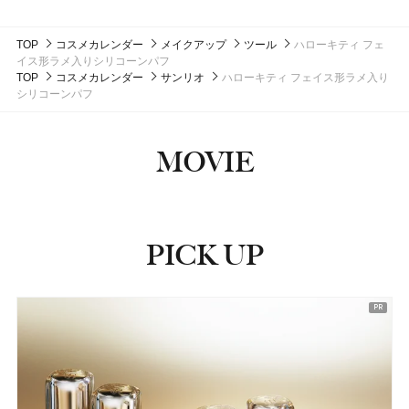
AZオイルコントロールクリーム
薬用ホワイトニング ハンドクリーム ディープモイスチ
生肌カバーバーム ファンデーション
ミニ クラッシュド オイル インフューズド グロス トリ
リポグルプラスピーディーアールエヌ ブーストショッ
インセイシャブル リキッドブラッシュ
インセイシャブル リキッドブラッシュ
990円（税込）
2,750円（税込）
セントケア スキン ミスト
ハウス オブ ローゼ(HOUSE OF ROSE)
ハウス オブ ローゼ
2,750円（税込）
ュア ポケモンスペシャルパッケージ
発売日：2026年08月10日
発売日：2026年10月14日
オ
ト カプセル
3,300円（税込）
5,390円（税込）
5,390円（税込）
発売日：2024年09月25日
13,200円（税込）
TOP
コスメカレンダー
発売日：2026年08月03日
ミントリープ クール ヘッドクレンズ
メイクアップ
ツール
ハローキティ フェ
発売日：2026年09月12日
発売日：2026年08月05日
発売日：2026年08月05日
6,050円（税込）
3,996円（税込）
発売日：2026年09月01日
#ちふれ(CHIFURE)
#チーク
#ボディケア
#ボディソープ
#クリーム
#メンズコスメ
イス形ラメ入りシリコーンパフ
発売日：2025年11月01日
発売日：2026年07月23日
1,980円（税込）
#ハンドクリーム
#ハンドケア
#ソフィーナ(sofina)
#ナーズ(NARS)
#ナーズ(NARS)
#チーク
#チーク
#ファンデーション
#美容液
#フレグランス
発売日：2026年05月01日
TOP
コスメカレンダー
サンリオ
ハローキティ フェイス形ラメ入り
#ボビイ ブラウン(Bobbi Brown)
#インナーケア
#インナービューティー
#クリスマスコフレ
シリコーンパフ
#ハウス オブ ローゼ(HOUSE OF ROSE)
#シャンプー
MOVIE
PICK UP
ピックアップ