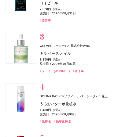
CoenRich(コエンリッチ)
コーセーコスメポート
ミス ディオール オードゥ パルファン
ヨイピール
MUCHA(ミュシャ)
マッシュビューティーラボ
1,000円（税抜）
《ソレイユ ドゥ エルメス プードル ボン ミン レヨナン
アイカラーレーションN
ヒアルロンセラムUV
フリズカーミングコントロールトリートメント
豆乳エディション カラーグロスセット 24 クリームべべ
コラーゲン ゴールド5000
ヨイピール
ヨイピール
薬用エクストラガード ハンドクリーム ポケモンスペシ
発売日：2013年03月02日
12,430円（税込）
7,370円（税込）
ミュシャ インセンス
ト》
7,700円（税込）
1,320円（税込）
1,540円（税込）
発売日：2026年08月28日
1,595円（税込）
4,320円（税込）
7,370円（税込）
7,370円（税込）
ャルパッケージ
発売日：2026年08月31日
発売日：2026年09月04日
発売日：2025年06月25日
発売日：2026年08月28日
発売日：2026年06月21日
発売日：2026年08月31日
発売日：2026年08月31日
3,960円（税込）
17,160円（税込）
発売日：2026年08月03日
#ロート製薬
#フレグランス
#UV
#香水
#美容液
発売日：2026年07月23日
発売日：2026年04月17日
#ルナソル(LUNASOL)
#ヘアケア
#ロムアンド(rom＆nd)
#メナード(MENARD)
#美容液
#美容液
#トリートメント
#インナーケア
#アイシャドウ
#リップ
#ハンドクリーム
#ハンドケア
#ミュシャ(MUCHA)
#フレグランス
#エルメス(Hermès)
#フェイスパウダー
オードメディカオム(EAUDE MEDICA homme)
桃谷順天館
薬用アクネケアゲル
ニベア
ISSEY MIYAKE PARFUMS
ニベア花王
資生堂
2,420円（税込）
whomee(フーミー)
株式会社WinC
NARS
ESTABLISHED(エスタブリッシュ)
B.A
SIMPLISSE(シンプリス)
&be(アンドビー)
&be(アンドビー)
ポーラ
NARS JAPAN
Clue(クルー)
Clue(クルー)
MNC New York
株式会社MODO
発売日：2021年11月08日
BAUM(バウム)
資生堂
ニベアUV ディープ プロテクト&ケア ジェル
ロードゥ イッセイ プールオム オー エッセンシエール
キラ ベース オイル
ベネクス
ベネクス
キャンメイク
井田ラボラトリーズ
インセイシャブル リキッドブラッシュ
コアプレックス トリートメント
B.A シンボリックコレクション
エレクトロライト デイリー
リップカラーデュオ
リップカラーデュオ
#オールインワン
#オールインワンジェル
オードパルファム
1,078円（税込）
バウム アロマティック ハンドクリーム n
3,850円（税込）
Elite Package
クリアヴェールセッティングパウダー
5,390円（税込）
発売日：2025年02月08日
5,060円（税込）
26,400円（税込）
5,940円（税込）
1,980円（税込）
1,980円（税込）
発売日：2026年10月01日
18,920円（税込）
3,850円（税込）
発売日：2026年08月05日
発売日：2026年02月01日
発売日：2026年11月01日
発売日：2026年05月19日
発売日：2026年08月03日
発売日：2026年08月03日
13,420円（税込）
1,078円（税込）
発売日：2026年08月05日
発売日：2026年09月10日
#ニベア(NIVEA)
#UV
#フーミー(WHOMEE)
#オイル
発売日：2026年04月03日
発売日：2026年04月30日
#ナーズ(NARS)
#トリートメント
#ポーラ(POLA)
#インナーケア
#アンドビー(＆be)
#アンドビー(＆be)
#インナービューティー
#チーク
#クリスマスコフレ
#ヘアトリートメント
#リップ
#リップ
#フレグランス
#香水
#ハンドクリーム
#ハンドケア
#ボディケア
#キャンメイク(CANMAKE)
#フェイスパウダー
オードメディカオム(EAUDE MEDICA homme)
桃谷順天館
薬用アクネケアローション
Hits Different(ヒッツ ディファレント)
2,200円（税込）
SOFINA BASIC+(ソフィーナ ベーシック)
花王
rom&nd(ロムアンド)
ReFa(リファ)
rom&nd(ロムアンド)
FATUITE(ファチュイテ)
ルナソル
ルナソル
カネボウ化粧品
カネボウ化粧品
MTG
株式会社韓国高麗人蔘社
株式会社韓国高麗人蔘社
株式会社FATUITE(ファチュイテ)
発売日：2021年11月08日
株式会社マツキヨココカラ＆カンパニー
THREE(スリー)
ACRO(アクロ)
オサジ(OSAJI)
日東電化工業株式会社
うるおいターボ化粧水
BAKUNE
TENTIAL
SHISEIDO
SHISEIDO(シセイドウ)
ハンオールブロウカラ
ReFa BEAUTECH DRYER SE
豆乳エディション ジューシーフラッシュリップオイル
ブライテスト アドバンストサプリメント
スキンフュージングフィルター
スキンフュージングフィルター
Wファイバー フロス
#化粧水
エッセンシャルセンツ R
ハンドクリーム N Utsuri〈ウツリ〉
1,430円（税込）
BAKUNE パイル
エッセンス スキングロウ ファンデーション
セット 06 グレープフィグ
1,210円（税込）
33,000円（税込）
9,720円（税込）
6,930円（税込）
6,930円（税込）
990円（税込）
発売日：2026年08月08日
5,940円（税込）
2,090円（税込）
発売日：2026年08月28日
発売日：2025年10月08日
発売日：2025年07月24日
発売日：2026年09月04日
発売日：2026年09月04日
発売日：2026年09月11日
25,960円（税込）
7,590円（税込）
発売日：2025年08月08日
1,760円（税込）
発売日：2026年09月02日
#化粧水
#保湿化粧水
発売日：2023年09月01日
発売日：2026年08月28日
#ロムアンド(rom＆nd)
#リファ(ReFa)
#ファチュイテ(FATUITE)
#ルナソル(LUNASOL)
#ルナソル(LUNASOL)
#美容家電
#ファンデーション
#ファンデーション
#眉マスカラ
#インナーケア
#オーラルケア
#睡眠
#リラックス
#スリー(THREE)
#フレグランス
#ハンドクリーム
#ハンドケア
#リキッドファンデーション
#ロムアンド(rom＆nd)
#リップ
#SHISEIDO
オードメディカオム(EAUDE MEDICA homme)
桃谷順天館