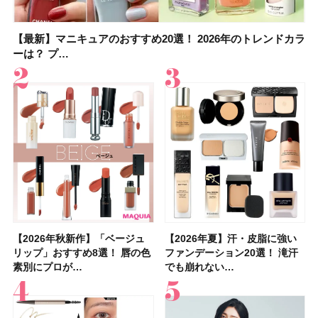
【最新】マニキュアのおすすめ20選！ 2026年のトレンドカラ
【石井美保さん】おすすめの「ブライトニング」11選！ スキ
【最新】マニキュアのおすすめ20選！ 2026年のトレンドカラ
【2026夏】「香水・フレグランス」ランキングTOP5！＜美
【5分で万能！ 夏レシピ】「万能ねぎ塩だれ」の作り方＆ア
【2026年夏】40代におすすめの髪型30選！ 若く見える・手
【鈴木えみさんの愛用品30選】コスメ・スキンケア・ヘアケ
【限定】&be「リップカラーデュオ 01 ピンクベージュ」レビ
ーは？ プ…
ンケアからサプ…
ーは？ プ…
容マニア・マ…
レンジレシピ2品
入れが楽な…
アetc.お気に…
ュー｜落ち…
【2026年秋新作】「ベージュ
【2026年夏】汗に強い日焼け
【2026年秋新作】「ベージュ
【2026夏】「リップケア」ラ
【おすすめダイエットサプリ８
【2026年夏】おすすめの髪型
【読者プレゼント】羽の見えな
【スック2026新作】秋コレク
【2026年夏】汗・皮脂に強い
【クリスマスコフレ2026】ク
【2026年夏】汗・皮脂に強い
【デパコスのネイルオイル10
【40代以上の髪悩み おすすめ
【最新】髪のうねり・広がり・
【2026年8月の一粒万倍日】お
LUNASOLアイカラーレーショ
リップ」おすすめ8選！ 唇の色
止めのおすすめ13選！ 汗で塗
リップ」おすすめ8選！ 唇の色
ンキングTOP5！＜美容マニア
選】食べすぎた日をサポート！
36選！ショート・ボブ・ミディ
いハンディファン
ションを全品スウォッチ&イエ
ファンデーション20選！ 滝汗
リニークのホリデーコフレを一
ファンデーション20選！ 滝汗
選】プレゼントにおすすめ！ケ
アイテム15選】“白髪・薄毛・
くせ毛におすすめのシャンプー
すすめの開運コスメ＆美容アイ
ンN EX17Evening Muse …
素別にプロが…
膜が強化され…
素別にプロが…
集団・マキア…
選び方＆糖質・脂…
アム・ロング…
「baramood」を3名様…
ベブルベ分け！
でも崩れない…
挙紹介！ 人気…
でも崩れない…
ア効果、ビジュ、…
うねり”に最…
17選
テム10選！