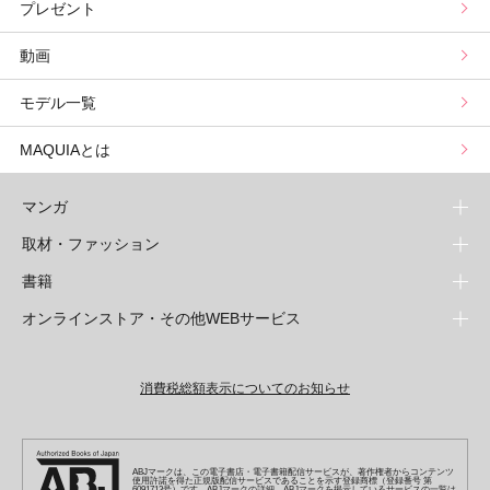
プレゼント
野毛まゆりの実況野毛Channel
動物キャラナビ占い
顔タイプ髪型診断
検索
動画
星谷菜々の美に効くスイーツ
ムーン・リーの運を呼び寄せる香り
モデル一覧
山本舞香のBeauty Script
MAQUIAとは
マンガ
取材・ファッション
少年マンガ
週刊少年ジャンプ
書籍
青年マンガ
ファッション・美容
ジャンプSQ
少年ジャンプ+
Seventeen
オンラインストア・その他WEBサービス
少女マンガ
芸能・情報・スポーツ
文芸・文庫・総合
Vジャンプ
ジャンプTOON
non-no
ジャンプTOON
Myojo
すばる
女性マンガ
学芸・ノンフィクション・新書
オンラインストア
最強ジャンプ
ZEBRACK
BAILA
ZEBRACK
週プレNEWS
小説すばる
ジャンプTOON
1日5分で、明日は変わる よみタイ yomitai
OTO
消費税総額表示についてのお知らせ
ライトノベル・ノベライズ
その他WEBサービス
少年ジャンプ+
S-MANGA
MAQUIA
S-MANGA
週プレ グラジャパ!
集英社 文芸ステーション
ZEBRACK
集英社学芸部 - 学芸・ノンフィクション
SHUEISHA MANGA-ART HERITAGE
ジャンプTOON
集英社オレンジ文庫
集英社アドナビ
キッズ
集英社ジャンプリミックス
SPUR
集英社コミック文庫
Sportiva
web 集英社文庫
S-MANGA
集英社ビジネス書
ジャンプキャラクターズストア
ZEBRACK
JUMP j-BOOKS
集英社エディターズ・ラボ
集英社コミック文庫
LEE
集英社みらい文庫
りぼん
パラスポ
青春と読書
集英社コミック文庫
集英社新書
HAPPY PLUS STORE
ABJマークは、この電子書店・電子書籍配信サービスが、著作権者からコンテンツ
ジャンプルーキー！
ダッシュエックス文庫公式サイト
使用許諾を得た正規版配信サービスであることを示す登録商標（登録番号 第
週刊ヤングジャンプ
eclat
集英社の児童図書 S-KIDS.LAND
6091713号）です。ABJマークの詳細、ABJマークを掲示しているサービスの一覧は