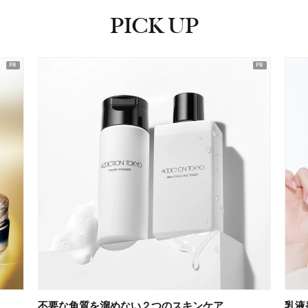
PICK UP
ピックアップ
乳液発想のミルク ファンデーション
新し