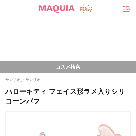
メニ
コスメ検索
サンリオ
サンリオ
キーワードから探す
ハローキティ フェイス形ラメ入りシリ
コーンパフ
検索
今注目のキーワード：
乾燥肌
ベースメイク
アイシャドウ
プチプラコスメ