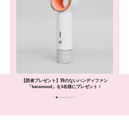
SUQQUの新リクイドリップの現品を10名様に！
1
2
3
4
5
6
7
8
9