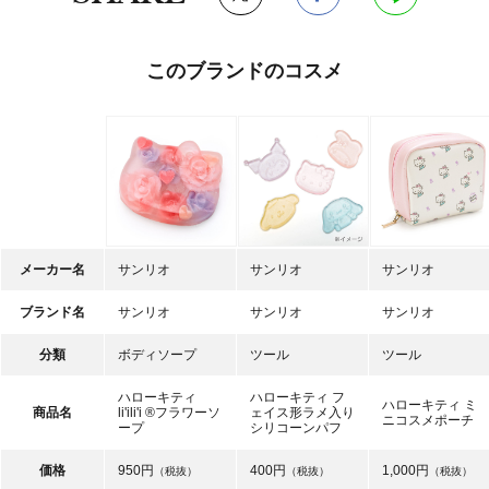
このブランドのコスメ
メーカー名
サンリオ
サンリオ
サンリオ
ブランド名
サンリオ
サンリオ
サンリオ
分類
ボディソープ
ツール
ツール
ハローキティ
ハローキティ フ
ハローキティ ミ
商品名
li'ili'i ®フラワーソ
ェイス形ラメ入り
ニコスメポーチ
ープ
シリコーンパフ
価格
950円
400円
1,000円
（税抜）
（税抜）
（税抜）