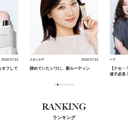
2026.07.22
2026.08.05
ヘア
ヘア
ティン
【クセ・うねり・パサつき】ヘアケア
柏木由紀
迷子必見！
1
2
3
4
5
6
7
8
RANKING
ランキング