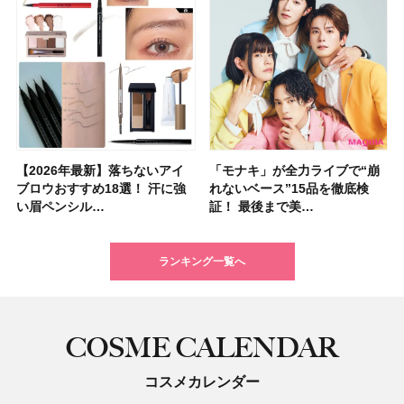
【2026年最新】落ちないアイ
【2026夏】「ハリ・たるみケ
【2026年最新】落ちないアイ
【2026年】ボディ用日焼け止
【板野友美さんの美活】「最
【2026年夏】小顔に見えるボ
石井美保さん祝50歳！ アニバ
【全色レビュー】ケイト メロ
「モナキ」が全力ライブで“崩
【2026夏】「シワケア」ラン
「モナキ」が全力ライブで“崩
「ミス ディオール オードゥ パ
【石井美保さんのおすすめお菓
【2026年】最新トレンド「ボ
【無印良品】スキンケア×衣料
【キャンメイク】売切続出！先
ブロウおすすめ18選！ 汗に強
ア」ランキングTOP5！＜マキ
ブロウおすすめ18選！ 汗に強
めUVのおすすめ20選！ この夏
近、下の歯の矯正を再開したん
ブの髪型37選！ レイヤー・切
ーサリーイベントに込めた思
ウブラウンアイズ限定色追加！
れないベース”15品を徹底検
キングTOP5！＜マキアビュー
れないベース”15品を徹底検
ルファン」が新たな装いで登
子＆お茶10選】手土産にもぴっ
ブ」13種類を徹底解説！ 定番
素材の最強タッグで実現！ 着
行発売中の「クリアヴェールセ
い眉ペンシル…
アビューティ…
い眉ペンシル…
注目の人気…
です」オーラルケア…
りっぱなしな…
い、今夢中なボデ…
イエベ・ブルベ別…
証！ 最後まで美…
ティーズが投…
証！ 最後まで美…
場！ シルバー…
たり
＆人気の髪型…
るだけで保湿でき…
ッティングパウダ…
ランキング一覧へ
COSME CALENDAR
コスメカレンダー