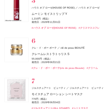
薬用アクネケアウォッシュ
1,980円（税込）
ハウス オブ ローゼ(HOUSE OF ROSE)
ハウス オブ ローゼ
rom&nd(ロムアンド)
アリィー
The Collagen(ザ・コラーゲン)
whomee(フーミー)
whomee(フーミー)
カネボウ化粧品
株式会社WinC
株式会社WinC
株式会社韓国高麗人蔘社
資生堂ビューティーウェルネス
ハウス オブ ローゼ(HOUSE OF ROSE)
newmine(ニューミン)
発売日：2021年11月08日
西川
ハウス オブ ローゼ
ISSEY MIYAKE PARFUMS
資生堂
オサジ(OSAJI)
日東電化工業株式会社
ムーミン モイストリップ Y
SHISEIDO
bySENSE(バイセンス)
SHISEIDO(シセイドウ)
YEEELL
ザ ジューシーラスティングティント
クロノビューティ UV ヘアカラーラスティング&スタイ
ザ・コラーゲン ＜ドリンク＞
キラ ベース オイル
キラ ベース オイル
ムーミン バスソルト LJ
ピローケース
#洗顔
#洗顔料
ロードゥ イッセイ オー エッセンシエール オードパルフ
ボディミルク Utsuri〈ウツリ〉
1,210円（税込）
エッセンス スキンスムース ファンデーション
リング バーム
bySENSE 2STEP KIT
1,320円（税込）
297円（税込）
3,850円（税込）
3,850円（税込）
385円（税込）
ァム
6,600円（税込）
発売日：2026年11月01日
3,850円（税込）
発売日：2026年08月28日
発売日：2024年02月01日
発売日：2026年10月01日
発売日：2026年10月01日
発売日：2026年11月01日
7,590円（税込）
2,750円（税込）
22,000円（税込）
発売日：2026年09月02日
22,990円（税込）
#ハウス オブ ローゼ(HOUSE OF ROSE)
#クリスマスコフレ
発売日：2026年07月17日
発売日：2025年02月08日
発売日：2026年07月29日
発売日：2026年08月05日
#ロムアンド(rom＆nd)
#資生堂
#フーミー(WHOMEE)
#フーミー(WHOMEE)
#インナーケア
#オイル
#オイル
#リップ
#ハウス オブ ローゼ(HOUSE OF ROSE)
#クリスマスコフレ
#ボディケア
#ボディミルク
#ファンデーション
#アリィー(ALLIE)
#スキンケア
#美容液
#スタイリング剤
#リキッドファンデーション
#フレグランス
#香水
オードメディカオム(EAUDE MEDICA homme)
桃谷順天館
Keeps(キープス)
薬用アクネケアBB
西川
2,530円（税込）
クレ・ド・ポー ボーテ
clé de peau BEAUTÉ
Keeps クッション for beauty
rom&nd(ロムアンド)
DHC(ディーエイチシー)
エルメス(HERMÈS)
エルメス(HERMÈS)
エルメスジャポン
エルメスジャポン
株式会社韓国高麗人蔘社
DHC
ハウス オブ ローゼ(HOUSE OF ROSE)
発売日：2021年10月04日
ハウス オブ ローゼ
オサジ(OSAJI)
日東電化工業株式会社
14,300円（税込）
クレームレストラトゥリス S
アリィー
Straine(ストレイン)
SHIRORU(シロル)
カネボウ化粧品
SHIRORU(シロル)
Aiロボティクス株式会社
CHANEL(シャネル)
CHANEL
ジューシーフラッシュリップオイル
5-ALA
《ソレイユ ドゥ エルメス プードル ボン ミン レヨナン
《ソレイユ ドゥ エルメス プードル ボン ミン レヨナン
ムーミン ボディソープ LJ
#BBクリーム
ハンド&ボディソープ Utsuri〈ウツリ〉
55,000円（税込）
クロノビューティ フラットスムースフィルターUV
ストレートヘアミスト
SHIRORU クリスマスコフレ2026
ト》
ト》
1,485円（税込）
4,800円（税込）
1,430円（税込）
チャンス オー スプランディド オードゥ パルファム
発売日：2026年09月21日
3,630円（税込）
発売日：2026年08月28日
発売日：2021年11月10日
発売日：2026年11月01日
2,178円（税込）
1,980円（税込）
3,960円（税込）
17,160円（税込）
17,160円（税込）
発売日：2026年09月02日
17,600円（税込）
#クレ・ド・ポー・ボーテ(cle de peau Beaute)
#クリーム
発売日：2026年01月31日
発売日：2026年08月01日
発売日：2026年11月01日
発売日：2026年04月17日
発売日：2026年04月17日
発売日：2026年01月09日
#ロムアンド(rom＆nd)
#ディーエイチシー(DHC)
#リップオイル
#美肌
#ハウス オブ ローゼ(HOUSE OF ROSE)
#ボディケア
#ボディケア
#ハンドケア
nishikawa
西川
#アリィー(ALLIE)
#トリートメント
#シロル(SHIRORU)
#エルメス(Hermès)
#エルメス(Hermès)
#ヘアトリートメント
#化粧下地
#クリスマスコフレ
#フェイスパウダー
#フェイスパウダー
#シャネル(CHANEL)
#フレグランス
ジョー マローン ロンドン(JO MALONE LONDON)
#005 punitoro まくら
ジョー マローン ロンドン
6,600円（税込）
ブラック シダーウッド & ジュニパー シェービング クリ
ジルスチュアート ビューティ
ジルスチュアート ビューティ
ーム
コスメデコルテ
#睡眠
ByGLOW(バイグロー)
コーセー
Hamee(ハミィ)
エスカラット(S-CARAT)
コーセーコスメポート
ハウス オブ ローゼ(HOUSE OF ROSE)
ハウス オブ ローゼ
モイスチュア ローション シートマスク
whomee(フーミー)
SALONIA
ノエビア(NOEVIR)
Oh! Baby
Oh! Baby
ハウス オブ ローゼ
ハウス オブ ローゼ
I-ne
株式会社WinC
ノエビア
9,460円（税込）
フィアンセ
井田ラボラトリーズ
スキンシャドウ デザイニング パレット
リポアイロン サークルショット タブレット
クーリングドライシャワー
ムーミン ハンドクリーム LJ
770円（税込）
発売日：2026年04月24日
ミルク ファンデーション
グロッシーケア メタルカッサコーム
スペチアーレ ホリデーコレクション
Oh!Baby ボディケアギフト a
Oh!Baby ボディケアギフト a
7,700円（税込）
756円（税込）
878円（税込）
リフレッシュアイスミスト モーニングリネン
発売日：2026年09月04日
1,100円（税込）
#ジョーマローンロンドン(JO MALONE LONDON)
#クリーム
発売日：2026年07月16日
発売日：2026年07月23日
発売日：2026年02月20日
3,190円（税込）
2,970円（税込）
22,000円（税込）
3,300円（税込）
3,300円（税込）
発売日：2026年11月01日
990円（税込）
#ジルスチュアート(JILL STUART)
#シートマスク