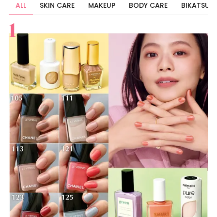
ALL
SKIN CARE
MAKEUP
BODY CARE
BIKATSU
すべて
スキンケア
メイク
ボディケア
美活
ヘア
ライフスタイル
ビューティーズ