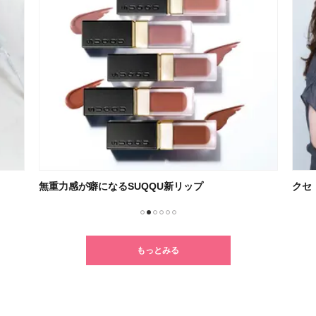
クセ・うねり・パサつきに悩む人必見！
朝の
1
2
3
4
5
6
もっとみる