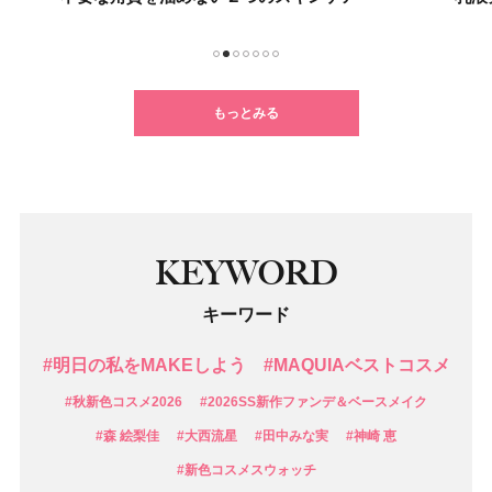
1
2
3
4
5
6
7
もっとみる
KEYWORD
キーワード
#明日の私をMAKEしよう
#MAQUIAベストコスメ
#秋新色コスメ2026
#2026SS新作ファンデ＆ベースメイク
#森 絵梨佳
#大西流星
#田中みな実
#神崎 恵
#新色コスメスウォッチ