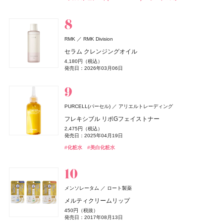
発売日：2026年08月21日
発売日：2026年08月03日
発売日：2026年09月01日
発売日：2026年11月01日
発売日：2026年11月01日
発売日：2026年04月03日
よーじや
株式会社よーじや
#コスメデコルテ(DECORTÉ)
#インナーケア
#インナービューティー
#アイシャドウ
#ミスト
#ヘアミスト
#ハウス オブ ローゼ(HOUSE OF ROSE)
#クリスマスコフレ
#フーミー(WHOMEE)
#ツール
#ノエビア(NOEVIR)
#ハウス オブ ローゼ(HOUSE OF ROSE)
#ハウス オブ ローゼ(HOUSE OF ROSE)
#クリスマスコフレ
#ファンデーション
#クリスマスコフレ
#クリスマスコフレ
#プチプラ
#ボディケア
ねむり ピローミスト
2,420円（税込）
ジョー マローン ロンドン(JO MALONE LONDON)
発売日：2025年11月21日
RMK
RMK Division
ジョー マローン ロンドン
レブロン(REVLON)
#睡眠
ByGLOW(バイグロー)
#リラクゼーション
レブロン
Hamee(ハミィ)
athletia(アスレティア)
エキップ
ハウス オブ ローゼ(HOUSE OF ROSE)
ハウス オブ ローゼ
セラム クレンジングオイル
ブラック シダーウッド & ジュニパー アフターシェーブ
hince(ヒンス)
BOTANIST
ハウス オブ ローゼ(HOUSE OF ROSE)
ルナソル
ルナソル
カネボウ化粧品
カネボウ化粧品
I-ne
VIVAWAVE(ビバウェーブ)
ハウス オブ ローゼ
ジュリエット ハズ ア ガン(Juliette has a gun)
スキン シマー シャドウ
リポアイロン サークルショット カプセル
スキンプロテクション UVジェル
ムーミン ネイルオイル LJ
ローション
4,180円（税込）
ブルーベル・ジャパン
ポアーショットブラープライマー
ボタニカルヘアミルク 02
ムーミン ハンドケアギフト LJ
アイカラーレーションN
アイカラーレーションN
1,760円（税込）
3,888円（税込）
5,500円（税込）
発売日：2026年03月06日
1,650円（税込）
9,460円（税込）
発売日：2026年08月06日
発売日：2026年07月23日
発売日：2026年03月06日
バナナ ラッシュ オードパルファム
2,420円（税込）
1,650円（税込）
1,980円（税込）
7,700円（税込）
7,700円（税込）
発売日：2026年11月01日
発売日：2026年04月24日
発売日：2026年02月23日
発売日：2026年08月01日
発売日：2026年11月01日
発売日：2026年09月04日
発売日：2026年09月04日
18,480円（税込）
ドウシシャ
株式会社ドウシシャ
#レブロン(REVLON)
#インナーケア
#インナービューティー
#アイシャドウ
#アスレティア（athletia）
#UV
#ハウス オブ ローゼ(HOUSE OF ROSE)
#ジョーマローンロンドン(JO MALONE LONDON)
#クリスマスコフレ
#化粧水
発売日：2026年07月29日
#ヒンス(hince)
#ボタニスト(BOTANIST)
#ハウス オブ ローゼ(HOUSE OF ROSE)
#ルナソル(LUNASOL)
#ルナソル(LUNASOL)
#化粧下地
#アイシャドウ
#アイシャドウ
#トリートメント
#クリスマスコフレ
ベビーゴリラのひとつかみ夏
#クリーン(CLEAN)
#フレグランス
PURCELL(パーセル)
アリエルトレーディング
2,178円（税込）
発売日：2026年04月20日
フレキシブル リポGフェイストナー
タリタクム(Talitha Koum)
#むくみ
ByGLOW(バイグロー)
#足のむくみ
Hamee(ハミィ)
マッシュビューティーラボ
イグニス イオ(IGNIS iO)
アルビオン
2,475円（税込）
CoenRich(コエンリッチ)
DISM(ディズム)
アンファー
コーセーコスメポート
発売日：2025年04月19日
ビオレ
Diane Perfect Beauty(ダイアン パーフェクトビューティー)
ザ・ギンザ(THE GINZA)
SOFINA BASIC+(ソフィーナ ベーシック)
SOFINA BASIC+(ソフィーナ ベーシック)
花王
株式会社ザ・ギンザ
花王
花王
リップキュアバームティック
リポグルプラスピーディーアールエヌ ブーストショッ
アクティブ UV シャワー
ザ プレミアム 薬用リンクルナイト ハンドクリーム ポケ
EMS EER メディスキンケアデバイス
株式会社ネイチャーラボ
CHANEL(シャネル)
CHANEL
#化粧水
ビオレUV アクアリッチ エアリーホールドクリーム
トリートメントフェイシャルマスク スペシャルキット
ト タブレット
うるおいターボ化粧水
うるおいターボ化粧水
#美白化粧水
3,080円（税込）
2,200円（税込）
モンスペシャルパッケージ
35,200円（税込）
エクストラナイトリペア シャンプー＆トリートメント
発売日：2026年07月24日
発売日：2026年04月18日
ココ マドモアゼル クラッシュ アプソリュ
1,430円（税込）
22,000円（税込）
864円（税込）
1,430円（税込）
1,430円（税込）
発売日：2024年10月23日
発売日：2026年08月03日
セット リラックマ限定デザイン
発売日：2026年02月07日
発売日：2026年09月01日
発売日：2026年07月23日
発売日：2026年08月08日
発売日：2026年08月08日
21,450円（税込）
ドウシシャ
株式会社ドウシシャ
#リップ
#リップスティック
#イグニス(IGNIS)
#日焼け止め
#美顔器
#美容家電
#ハンドクリーム
#ハンドケア
1,320円（税込）
#ビオレ(Biore)
#シートマスク
#インナーケア
#化粧水
#化粧水
#保湿化粧水
#保湿化粧水
#洗顔
#インナービューティー
#日焼け止め
#シャネル(CHANEL)
ゴリラのハグ夏
#フレグランス
発売日：2026年08月01日
メンソレータム
ロート製薬
4,950円（税込）
#ダイアン(Diane)
#シャンプー
メルティクリームリップ
ちふれ
ちふれ化粧品
Ｌａ ＣＡＳＴＡ
アルペンローゼ
450円（税抜）
DISM(ディズム)
アンファー
CoenRich(コエンリッチ)
コーセーコスメポート
発売日：2017年08月13日
SOFINA Primavista(ソフィーナ プリマヴィスタ)
ボビイ ブラウン(BOBBI BROWN)
ByGLOW(バイグロー)
NARS
NARS
NARS JAPAN
NARS JAPAN
Hamee(ハミィ)
ボビイ ブラウン
花王
SHISEIDO
SHISEIDO(シセイドウ)
チーク プライマー
モイストアロマ ボディソープ