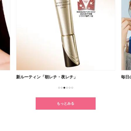
新ルーティン「朝レチ・夜レチ」
毎日
1
2
3
4
5
6
もっとみる