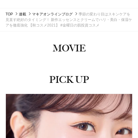
TOP
連載
マキアオンラインブログ
季節の変わり目はスキンケアを
見直す絶好のタイミング！ 新作エッセンスとクリームでハリ・美白・保湿ケ
アを徹底強化 【秋コスメ2021】 #金曜日の肌投資コスメ
MOVIE
PICK UP
ピックアップ