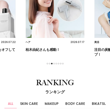
2026.07.22
2026.07.17
ヘア
美活
をオフして
柏木由紀さんも感動！
注目の炭
プ！
1
2
3
4
5
6
7
8
RANKING
ランキング
ALL
SKIN CARE
MAKEUP
BODY CARE
BIKATSU