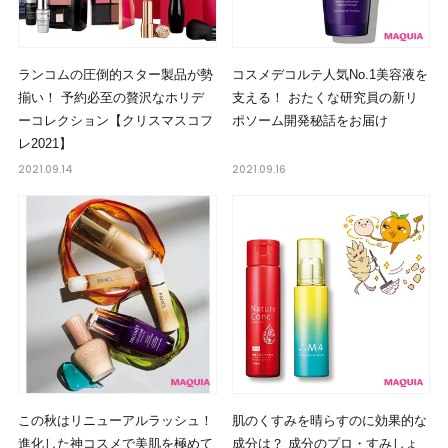
ランコムの圧倒的スター製品が勢
コスメデコルテ人気No.1美容液を
揃い！ 予約必至の贅沢なホリデ
支える！ おたくな研究員の新リ
ーコレクション【クリスマスコフ
ポソーム開発秘話をお届け
レ2021】
2021.09.14
2021.09.16
この秋はリニューアルラッシュ！
肌のくすみを晴らすのに効果的な
進化した神コスメで美肌を極めて
成分は？ 成分のプロ・すみしょ