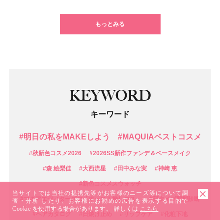
1
2
3
4
5
6
7
もっとみる
KEYWORD
キーワード
#明日の私をMAKEしよう
#MAQUIAベストコスメ
#秋新色コスメ2026
#2026SS新作ファンデ＆ベースメイク
#森 絵梨佳
#大西流星
#田中みな実
#神崎 恵
#新色コスメスウォッチ
当サイトでは当社の提携先等がお客様のニーズ等について調
#マキアエディターズの「オッス！推しコス」
#顔タイプ髪型診断
査・分析 したり、お客様にお勧めの広告を表示する目的で
Cookie を使用する場合があります。 詳しくは
こちら
#ヘアカタログ
#日焼け止め
#リップケア
#化粧下地