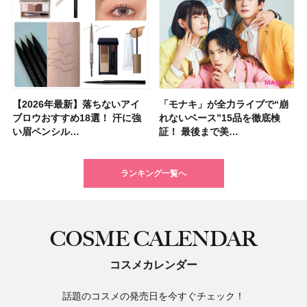
【2026年最新】落ちないアイ
【2026夏】「ハリ・たるみケ
【2026年最新】落ちないアイ
【2026年】ボディ用日焼け止
【板野友美さんの美活】「最
【2026年夏】小顔に見えるボ
石井美保さん祝50歳！ アニバ
【全色レビュー】ケイト メロ
「モナキ」が全力ライブで“崩
【2026夏】「毛穴ケア」ラン
「モナキ」が全力ライブで“崩
「ミス ディオール オードゥ パ
【石井美保さんのおすすめお菓
【2026年】最新トレンド「ボ
【無印良品】スキンケア×衣料
【キャンメイク】売切続出！先
ブロウおすすめ18選！ 汗に強
ア」ランキングTOP5！＜マキ
ブロウおすすめ18選！ 汗に強
めUVのおすすめ20選！ この夏
近、下の歯の矯正を再開したん
ブの髪型37選！ レイヤー・切
ーサリーイベントに込めた思
ウブラウンアイズ限定色追加！
れないベース”15品を徹底検
キングTOP5！＜マキアビュー
れないベース”15品を徹底検
ルファン」が新たな装いで登
子＆お茶10選】手土産にもぴっ
ブ」13種類を徹底解説！ 定番
素材の最強タッグで実現！ 着
行発売中の「クリアヴェールセ
い眉ペンシル…
アビューティ…
い眉ペンシル…
注目の人気…
です」オーラルケア…
りっぱなしな…
い、今夢中なボデ…
イエベ・ブルベ別…
証！ 最後まで美…
ティーズが投…
証！ 最後まで美…
場！ シルバー…
たり
＆人気の髪型…
るだけで保湿でき…
ッティングパウダ…
ランキング一覧へ
COSME CALENDAR
コスメカレンダー
話題のコスメの発売日を今すぐチェック！