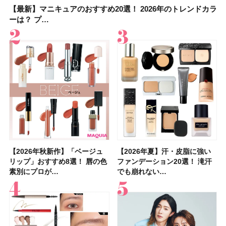
【最新】マニキュアのおすすめ20選！ 2026年のトレンドカラ
【石井美保さん】おすすめの「ブライトニング」11選！ スキ
【最新】マニキュアのおすすめ20選！ 2026年のトレンドカラ
【2026夏】「香水・フレグランス」ランキングTOP5！＜美
【5分で万能！ 夏レシピ】「万能ねぎ塩だれ」の作り方＆ア
【2026年夏】40代におすすめの髪型30選！ 若く見える・手
【鈴木えみさんの愛用品30選】コスメ・スキンケア・ヘアケ
【限定】&be「リップカラーデュオ 01 ピンクベージュ」レビ
ーは？ プ…
ンケアからサプ…
ーは？ プ…
容マニア・マ…
レンジレシピ2品
入れが楽な…
アetc.お気に…
ュー｜落ち…
【2026年秋新作】「ベージュ
【2026年夏】汗に強い日焼け
【2026年秋新作】「ベージュ
【2026夏】「リップケア」ラ
【おすすめダイエットサプリ８
【2026年夏】おすすめの髪型
【読者プレゼント】羽の見えな
【スック2026新作】秋コレク
【2026年夏】汗・皮脂に強い
【クリスマスコフレ2026】ク
【2026年夏】汗・皮脂に強い
【デパコスのネイルオイル10
【40代以上の髪悩み おすすめ
【最新】髪のうねり・広がり・
【2026年8月の一粒万倍日】お
LUNASOLアイカラーレーショ
リップ」おすすめ8選！ 唇の色
止めのおすすめ13選！ 汗で塗
リップ」おすすめ8選！ 唇の色
ンキングTOP5！＜美容マニア
選】食べすぎた日をサポート！
36選！ショート・ボブ・ミディ
いハンディファン
ションを全品スウォッチ&イエ
ファンデーション20選！ 滝汗
リニークのホリデーコフレを一
ファンデーション20選！ 滝汗
選】プレゼントにおすすめ！ケ
アイテム15選】“白髪・薄毛・
くせ毛におすすめのシャンプー
すすめの開運コスメ＆美容アイ
ンN EX17Evening Muse …
素別にプロが…
膜が強化され…
素別にプロが…
集団・マキア…
選び方＆糖質・脂…
アム・ロング…
「baramood」を3名様…
ベブルベ分け！
でも崩れない…
挙紹介！ 人気…
でも崩れない…
ア効果、ビジュ、…
うねり”に最…
17選
テム10選！