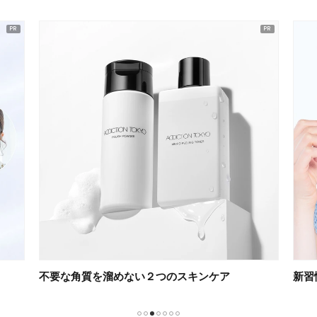
ピックアップ
不要な角質を溜めない２つのスキンケア
新習