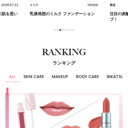
2026.07.22
11時間前
メイク
美活
の肌を思い
乳液発想のミルク ファンデーション
注目の炭
プ！
1
2
3
4
5
6
7
8
RANKING
ランキング
ALL
SKIN CARE
MAKEUP
BODY CARE
BIKATSU
すべて
スキンケア
メイク
ボディケア
美活
ヘア
ライフスタイル
ビューティーズ