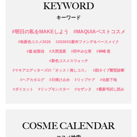
KEYWORD
キーワード
#明日の私をMAKEしよう
#MAQUIAベストコスメ
#秋新色コスメ2026
#2026SS新作ファンデ＆ベースメイク
#森 絵梨佳
#大西流星
#田中みな実
#神崎 恵
#新色コスメスウォッチ
#マキアエディターズの「オッス！推しコス」
#顔タイプ髪型診断
#ヘアカタログ
#日焼け止め
#リップケア
#化粧下地
#ダイエット
#リップモンスター
#セザンヌ
#最新号試し読み
COSME CALENDAR