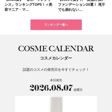
ンス」ランキングTOP5！＜美
リニークのホリデーコフレを一
ファンデーション20選！ 滝汗
ンキングTOP5！＜美容マニア
サプリ」ランキングTOP5！＜
くせ毛におすすめのシャンプー
中国割烹旅館 掬水亭の宿泊券
ウブラウンアイズ限定色追加！
ファンデーション20選！ 滝汗
高峰ラインから新作エイジング
塗り方】ブラシ？パフ？ 肌質
BAUM（バウム）が誘う静寂の
選】食べすぎた日をサポート！
ブ」13種類を徹底解説！ 定番
素材の最強タッグで実現！ 着
ションを全品スウォッチ&イエ
容マニア・マ…
挙紹介！ 人気…
でも崩れない…
集団・マキア…
美容マニア集…
17選
を1組2名様にプ…
イエベ・ブルベ別…
でも崩れない…
ケアクリーム「A…
別メイクHOW …
香りの世界へ。…
選び方＆糖質・脂…
＆人気の髪型…
るだけで保湿でき…
ベブルベ分け！
ランキング一覧へ
COSME CALENDAR
コスメカレンダー
話題のコスメの発売日を今すぐチェック！
本日発売
2026.08.07
金曜日