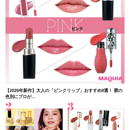
【2026年新作】大人の「ピンクリップ」おすすめ8選！ 唇の
【上田竜也さんのマイベストコスメ５選】大人になって開眼
【2026年新作】大人の「ピンクリップ」おすすめ8選！ 唇の
【2026夏】「香水・フレグランス」ランキングTOP5！＜美
【2026夏】「歯磨き粉・オーラルケア」ランキングTOP5！
【2026年夏】40代におすすめの髪型30選！ 若く見える・手
【鈴木えみさんの愛用品30選】コスメ・スキンケア・ヘアケ
【キャンメイク】売切続出！先行発売中の「クリアヴェール
色別にプロが…
したからこそ愛が深…
色別にプロが…
容マニア・マ…
＜美容マニア…
入れが楽な…
アetc.お気に…
セッティングパウダ…