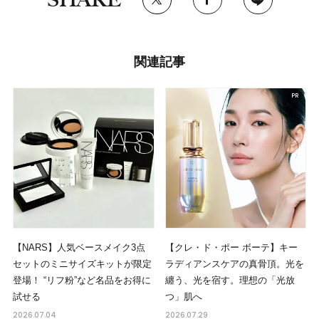
関連記事
【NARS】人気ベースメイク3点
【クレ・ド・ポー ボーテ】キー
セットのミニサイズキットが限定
ラディアンスケアの真骨頂。光を
登場！ “リフ粉”など名品をお得に
纏う、光を宿す。理想の「光放
試せる
つ」肌へ
2026.07.04
2026.07.29