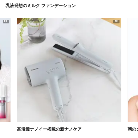
乳液発想のミルク ファンデーション
高浸透ナノイー搭載の新ナノケア
朝の