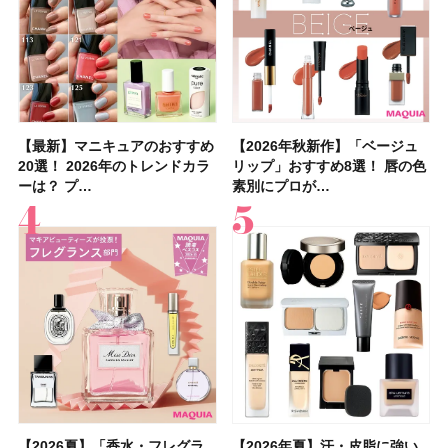
【最新】マニキュアのおすすめ
【2026年夏】汗に強い日焼け
【最新】マニキュアのおすすめ
【デパコスのネイルオイル10
【石井美保さんのおすすめお菓
【2026年夏】おすすめの髪型
【読者プレゼント】羽の見えな
【セザンヌ】8/7新色追加！
【2026年秋新作】「ベージュ
【石井美保さん】おすすめの
【2026年秋新作】「ベージュ
【2026年】ボディ用日焼け止
【板野友美さんの美活】「最
【2026年夏】小顔に見えるボ
【2026年8月の一粒万倍日】お
【限定】&be「リップカラーデ
20選！ 2026年のトレンドカラ
止めのおすすめ13選！ 汗で塗
20選！ 2026年のトレンドカラ
選】プレゼントにおすすめ！ケ
子＆お茶10選】手土産にもぴっ
36選！ショート・ボブ・ミディ
いハンディファン
「ウォータリーティントリップ
リップ」おすすめ8選！ 唇の色
「ブライトニング」11選！ ス
リップ」おすすめ8選！ 唇の色
めUVのおすすめ20選！ この夏
近、下の歯の矯正を再開したん
ブの髪型37選！ レイヤー・切
すすめの開運コスメ＆美容アイ
ュオ 01 ピンクベージュ」レビ
ーは？ プ…
膜が強化され…
ーは？ プ…
ア効果、ビジュ、…
たり
アム・ロング…
「baramood」を3名様…
」10モモピュ…
素別にプロが…
キンケアからサプ…
素別にプロが…
注目の人気…
です」オーラルケア…
りっぱなしな…
テム10選！
ュー｜落ち…
【2026夏】「香水・フレグラ
【クリスマスコフレ2026】ク
【2026年夏】汗・皮脂に強い
【2026夏】「リップケア」ラ
【2026夏】「インナーケア・
【最新】髪のうねり・広がり・
【フォロー＆いいねで当たる】
【全色レビュー】ケイト メロ
【2026年夏】汗・皮脂に強い
【コスメデコルテ】ブランド最
【崩れないフェイスパウダーの
【クリスマスコフレ2026】
【おすすめダイエットサプリ８
【2026年】最新トレンド「ボ
【無印良品】スキンケア×衣料
【スック2026新作】秋コレク