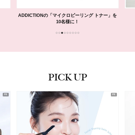
ADDICTIONの「マイクロピーリング トナー」を
10名様に！
1
2
3
4
5
6
7
8
9
PICK UP
ピックアップ