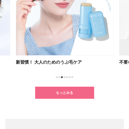
新習慣！ 大人のためのうぶ毛ケア
不要
1
2
3
4
5
6
7
もっとみる